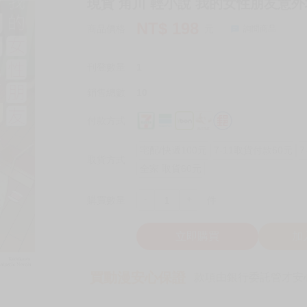
現貨 角川 輕小說 我的女性朋友意外
NT$
198
商品價格
元
詢問商品
刊登數量
1
銷售總數
10
付款方式
宅配/快遞100元
7-11取貨付款60元
7
取貨方式
全家 取貨60元
-
+
購買數量
件
立即購買
加
買動漫安心保證
款項由銀行委託管才安心 