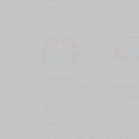
商品編號
G06169448
累積點閱數
自訂編號
9786264354394
收藏
3
收藏商品
加價購
( 共
1
件商品 )
(加購品) 買動漫★《$15元-
-
+