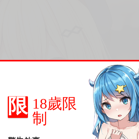
ara上連載《Ｖドルあーかいぶ！》。
KAWA CORPORATION
限
18歲限
制