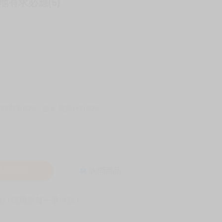
地有求必應(5)
-11取貨60元
全家 取貨付款60元
入購物車
詢問商品
! 保障您每一筆付款 !