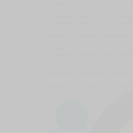
購買評價限制
使用超商取貨付款：負評≦1分 超商未取貨≦1
★和女性朋友一起玩「色色遊戲」的青春戀愛喜
★就算不是王子──女性朋友們一樣有求必應！
★「其實我……一直很想試試cosplay做愛喔！」
隨著時間過去，
湊壽也與全校第一美少女辣妹葉月葵等多位女生
升上高二，湊與轉學生兼職業玩家的七瀨浦羽意
他和來自鄉下、嚮往都市生活的七瀨四處遊玩，
某天一起在七瀨家打電動時，
七瀬向湊表明自己其實是cosplay玩家，還扮裝
看見七瀨完美地重現遊戲角色，湊拜託她穿cospl
聞言，七瀨這麼說：
「其實七瀨也……一直很想試試cosplay做愛喔！
作者：鏡遊
輕小說作家兼美少女遊戲劇本家。著有《我的女
插畫：小森くづゆ