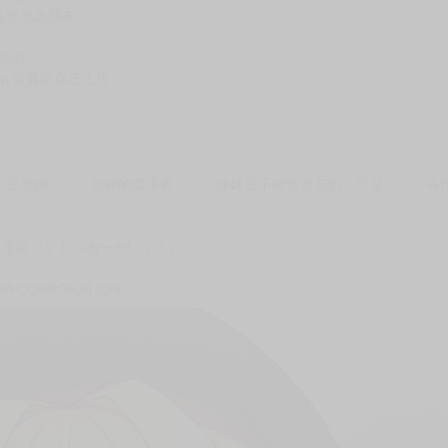
次 未完成交易≦1次 （近半年）
劇第五集！
間大玩「色色遊戲」的關係逐漸加深。
氣相投。
進而成為朋友。
給他看。
ay服裝跟自己上床。
」
友是老師》、《劍神的繼承者》、《妹妹是不能當女友的，可是……》等