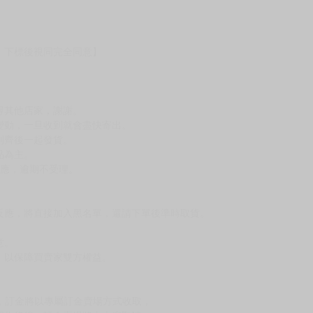
，下標後視同完全同意】
尋其他店家，謝謝。
變動，一旦收到就會盡快寄出。
到齊後一起發貨。
品為主。
反應，逾期不受理。