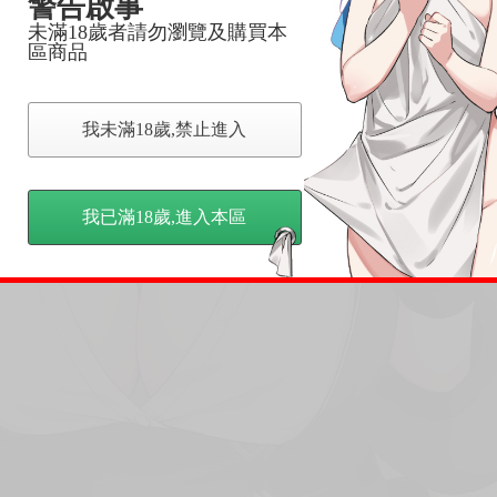
警告啟事
未滿18歲者請勿瀏覽及購買本
區商品
我未滿18歲,禁止進入
我已滿18歲,進入本區