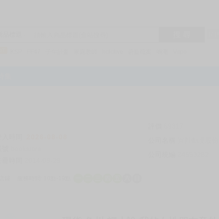
搜 尋
R1
商品標題
KSP
FF47
子午計畫
家庭教師
hololive
蔚藍檔案
鳴潮
Vspo
特集
評價
69317
登入時間
2026-08-08
公司名稱
買對動漫股份
帳號
bookstore
公司統編
24553282
註冊時間
2014-09-29
店鋪
服務時間: 10點-19點
一
二
三
四
五
六
日