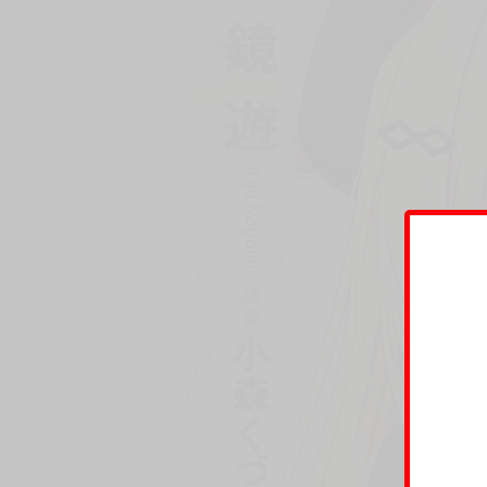
插畫家兼漫畫家。目前正在Manga Time Kir
©Yuu Kagami, Komori Kuduyu 2024 / KADO