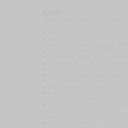
賣場規則
【下標前，請詳閱以下事項，完全同意才請下標
［一般商品］
◆有任何問題請聯繫客服。
用評價溝通者，日後將不再提供購書服務，請另
◆預購商品的出貨時間依出版社供貨情形會有所
◆不同月份商品可一起結帳，等訂單內所有商品
◆預購商品皆無現貨，商品圖為示意圖，請以實
◆商品如有缺件、瑕疵，請務必取貨3日內留言