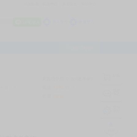
我的拍賣
訊息中心
最新公告
幫助中心
│
│
│
8 OFF
加入會員
會員登入
LINE登入
平台說明Q&A
結帳
未完成交易
0
次 (近半年)
商品
7170
件
有限公司
❔
訊息
中心
信用
99
%
常用
功能
TOP