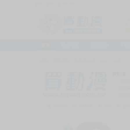
訪客，您好！
或
加入會員
首頁
動漫市集
新品預購
下殺
首頁
>
動漫市集
>
漫畫/輕小說
>
18+
>
小說
買動漫
上次
賣家
會員
賣家介紹
去逛店鋪
私訊
收藏