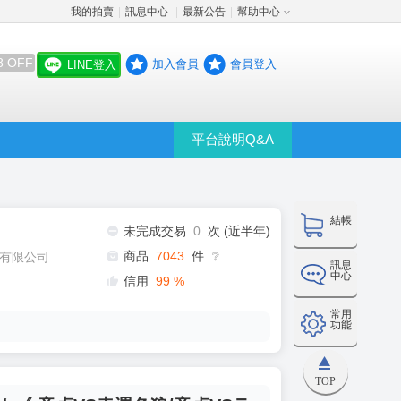
我的拍賣
訊息中心
最新公告
幫助中心
│
│
│
8 OFF
加入會員
會員登入
LINE登入
平台說明Q&A
結帳
未完成交易
0
次 (近半年)
商品
7043
件
有限公司
❔
訊息
中心
信用
99
%
常用
功能
TOP