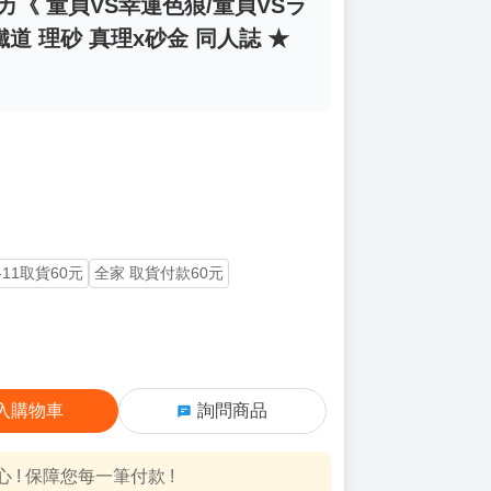
ッカ《 童貞VS幸運色狼/童貞VSラ
鐵道 理砂 真理x砂金 同人誌 ★
-11取貨60元
全家 取貨付款60元
入購物車
詢問商品
! 保障您每一筆付款 !