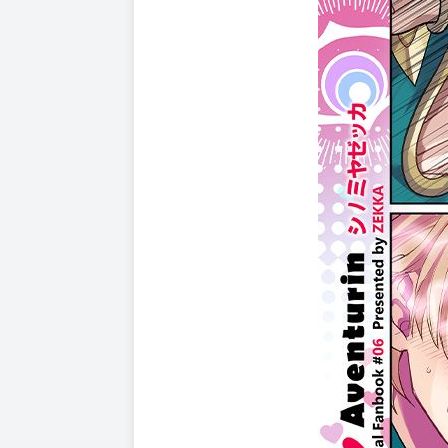
購買評價限制
使用超商取貨付款：負評≦1分 超商未取貨≦1
書名：《童貞VS幸運色狼》
作者：シノミヤゼッカ
規格：B5 黑白20P
售價：200元
☆★由シノミヤゼッカ老師正式授權，在台灣推