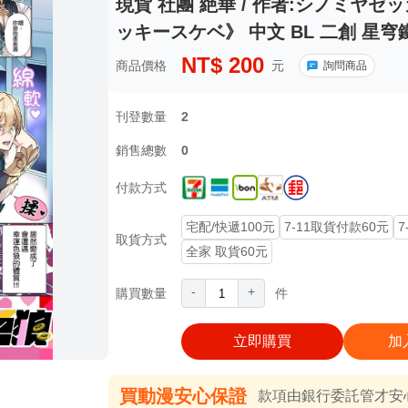
現貨 社團 絶華 / 作者:シノミヤゼ
ッキースケベ》 中文 BL 二創 星穹
NT$
200
商品價格
元
詢問商品
刊登數量
2
銷售總數
0
付款方式
宅配/快遞100元
7-11取貨付款60元
7
取貨方式
全家 取貨60元
-
+
購買數量
件
立即購買
加
買動漫安心保證
款項由銀行委託管才安心 