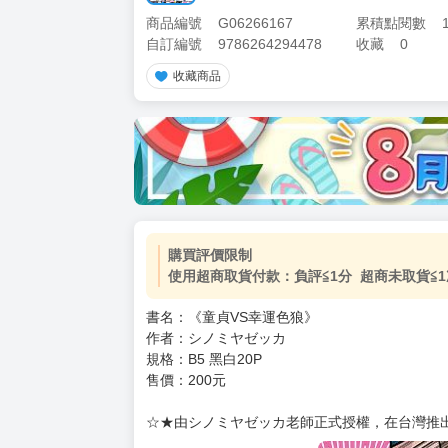
商品編號
G06266167
累積點閱數
自訂編號
9786264294478
收藏
0
收藏商品
加價購
( 共
1
件商品 )
(加購品) 買動漫★《$15元-
-
+