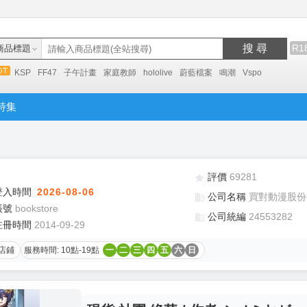
搜 尋
R1
商品標題
KSP
FF47
子午計畫
家庭教師
hololive
蔚藍檔案
鳴潮
Vspo
特集
評價
69281
登入時間
2026-08-06
公司名稱
買對動漫股份
帳號
bookstore
公司統編
24553282
註冊時間
2014-09-29
店鋪
服務時間: 10點-19點
一
二
三
四
五
六
日