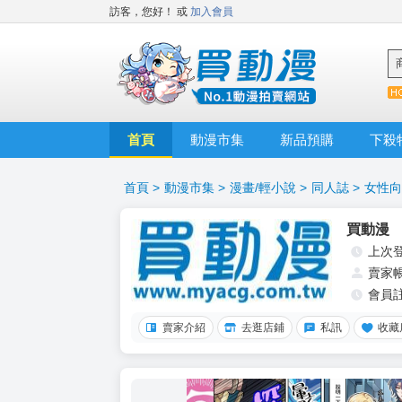
訪客，您好！
或
加入會員
首頁
動漫市集
新品預購
下殺
首頁
>
動漫市集
>
漫畫/輕小說
>
同人誌
>
女性向
買動漫
上次
賣家
會員
賣家介紹
去逛店鋪
私訊
收藏