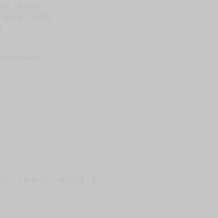
假日）
壞袋（快遞袋）
Ｅ破壞袋（快遞袋）
貨
）
?gid=3104440