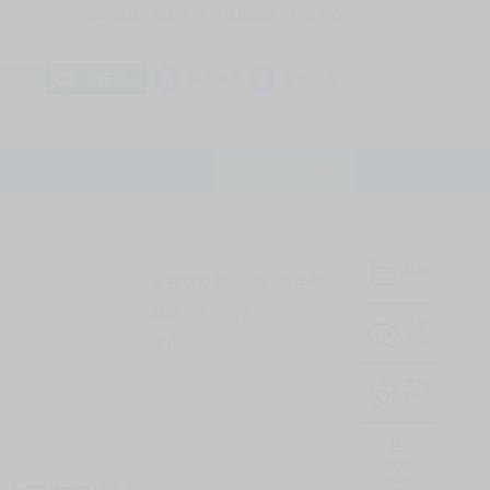
我的拍賣
訊息中心
最新公告
幫助中心
│
│
│
8 OFF
加入會員
會員登入
LINE登入
平台說明Q&A
結帳
未完成交易
0
次 (近半年)
商品
7170
件
有限公司
❔
訊息
中心
信用
99
%
常用
功能
TOP