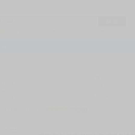
搜 尋
R1
商品標題
KSP
FF47
子午計畫
家庭教師
hololive
蔚藍檔案
鳴潮
Vspo
特集
評價
69311
登入時間
2026-08-07
公司名稱
買對動漫股份
帳號
bookstore
公司統編
24553282
註冊時間
2014-09-29
店鋪
服務時間: 10點-19點
一
二
三
四
五
六
日