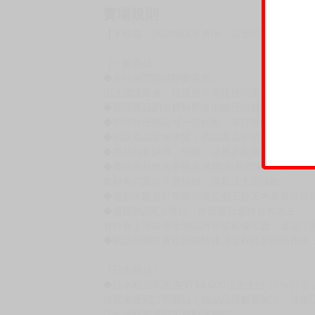
賣場規則
【下標前，請詳閱以下事項，完全同意才請下標
［一般商品］
◆有任何問題請聯繫客服。
用評價溝通者，日後將不再提供購書服務，請另
◆預購商品的出貨時間依出版社供貨情形會有所
◆不同月份商品可一起結帳，等訂單內所有商品
◆預購商品皆無現貨，商品圖為示意圖，請以實
◆商品如有缺件、瑕疵，請務必取貨3日內留言
◆書籍拆封無法更換及退貨(內頁印刷瑕疵例外)