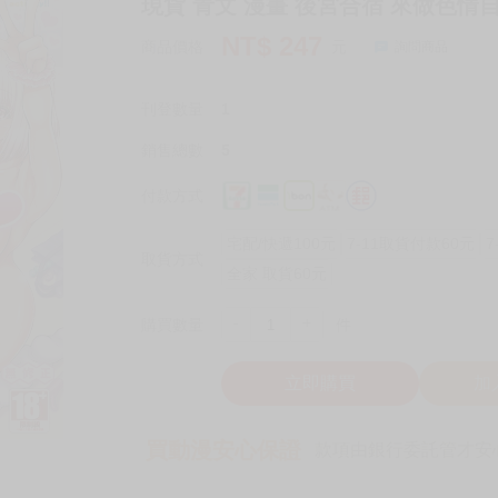
現貨 青文 漫畫 後宮合宿 來做色情自
NT$
247
商品價格
元
詢問商品
刊登數量
1
銷售總數
5
付款方式
宅配/快遞100元
7-11取貨付款60元
7
取貨方式
全家 取貨60元
-
+
購買數量
件
立即購買
加
買動漫安心保證
款項由銀行委託管才安心 