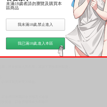
未滿18歲者請勿瀏覽及購買本
區商品
我未滿18歲,禁止進入
我已滿18歲,進入本區
，下標後視同完全同意】
尋其他店家，謝謝。
變動，一旦收到就會盡快寄出。
到齊後一起發貨。
品為主。
反應，逾期不受理。