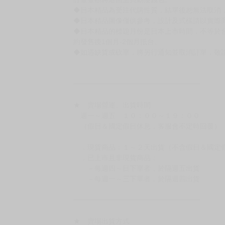
書籍有問題請不要拆封，請私訊大廚協助。
◆逾期未取且訂單取消後三個工作天內未有任何
◆書籍贈品&上市日、依出版社最終公布為主。
有時會上市前更改贈品內容或延後出版，還請注
◆網路購物取貨後開箱時建議全程錄影拍照存證
［日本精品］
◆日本精品單筆滿NT$4,000須先支付 10% 
待買家收到訂單商品，確認品項數量無誤，並確
訂金金額將退回至買動漫錢包。
◆日本精品為受注代購性質，結單後恕無法取消
◆日本精品圖像僅供參考，設計及式樣請以實際
◆日本精品的標題月份是日本上市時間，不等於
約發售後1個月-2個月抵台。
◆如遇缺貨或砍單，將另行通知並取消訂單，敬
━━━━━━━━━━━━━━━━━━
★ 賣場營運、出貨時間
週一～週五 １０：００～１９：００