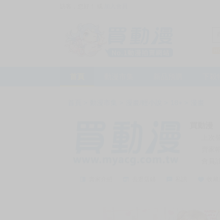
訪客，您好！
或
加入會員
首頁
動漫市集
新品預購
下殺
首頁
>
動漫市集
>
漫畫/輕小說
>
18+
>
漫畫
買動漫
上次
賣家
會員
賣家介紹
去逛店鋪
私訊
收藏