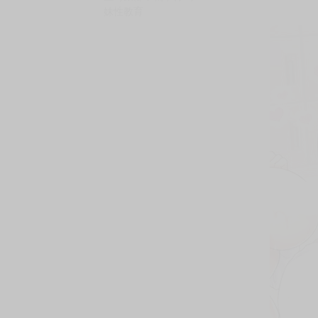
購買評價限制
使用超商取貨付款：負評≦1分 超商未取貨≦1
★跟眾多色情美少女共同享受性春生活 ♥
★本書無修正！豪華大尺碼書衣海報！唯有購買
後宮合宿♥ 來做色情自由研究吧 前、中、後篇＋
最後的男生
我與妳的催眠競賽
上司跟部下就不行嗎？
妹性教育