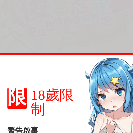
限
18歲限
制
警告啟事