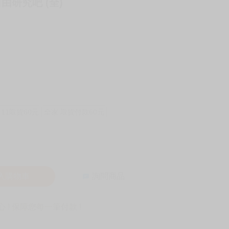
由研究吧 (全)
-11取貨60元
全家 取貨付款60元
入購物車
詢問商品
! 保障您每一筆付款 !