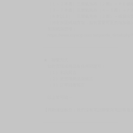
（假日＆國定假日休息，客服會不定時回覆）
．現貨商品：１～２天出貨（不含假日＆國定
．已上市且非現貨商品：
－每週四～日下單者，於隔週五出貨
－每週一～三下單者，於隔週四出貨
━━━━━━━━━━━━━━━━━━
★ 賣場出貨方式
［１～２本書］三層氣泡布（２圈）＋ＰＥ破
［３～７本書］三層氣泡布（４～５圈）＋Ｐ
［８本以上］ 三層氣泡布（２圈）＋紙箱出
（另有加固紙箱賣場，如有需要可至賣場加購
加固紙箱賣場：
https://www.myacg.com.tw/goods_detail.php
━━━━━━━━━━━━━━━━━━
★ 聯繫方式
如對賣場或商品有任何問題可：
（１）私訊留言