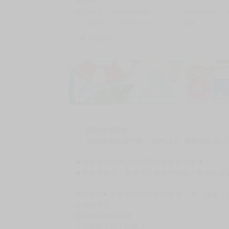
商品編號
G06268636
累積點閱數
自訂編號
9786264362931
收藏
0
收藏商品
加價購
( 共
1
件商品 )
(加購品) 買動漫★《$15元-
-
+