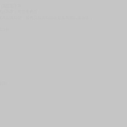
反應，將直接加入黑名單，還請下單後準時取貨。
意。
，以保障買賣家雙方權益。
訂金，訂金將以專屬訂金賣場方式收取，
認收貨後，訂金賣場將由大廚取消，
，請慎重下單。
商品為準，可能有色差。
台灣到貨時間，發售及到貨時間依廠商實際出貨為準，
請諒解。