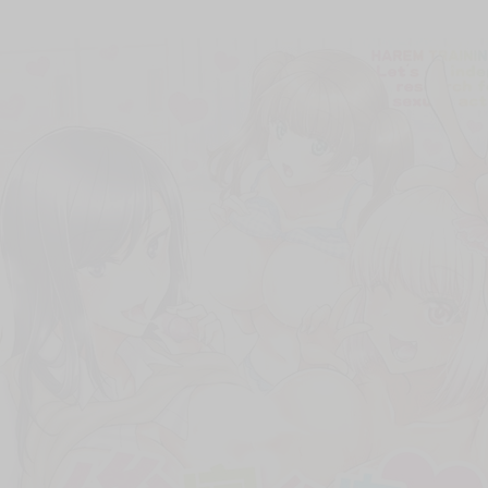
次 未完成交易≦1次 （近半年）
讀者獨享的無字書衣彩圖
後傳