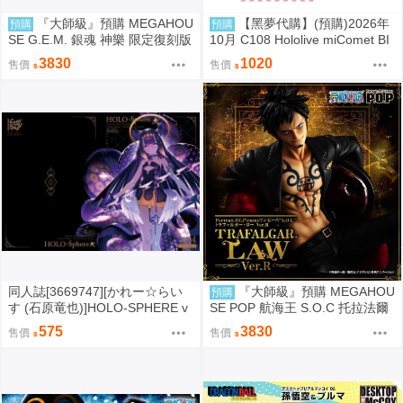
『大師級』預購 MEGAHOU
【黑夢代購】(預購)2026年
預購
預購
SE G.E.M. 銀魂 神樂 限定復刻版
10月 C108 Hololive miComet BI
Gジオラマ 壓克力立牌 社團名:空
3830
1020
售價
售價
色姉妹 繪師:綾香
同人誌[3669747][かれー☆らい
『大師級』預購 MEGAHOU
預購
す (石原竜也)]HOLO-SPHERE v
SE POP 航海王 S.O.C 托拉法爾
ol.04 (hololive )
加 羅 Ver.R
575
3830
售價
售價