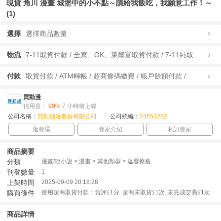
現貨 角川 漫畫 城堡中的小不點～請給我飯吃，我願意工作！～
(1)
選擇
選擇商品數量
物流
7-11取貨付款 / 全家、OK、萊爾富取貨付款 / 7-11純取貨 / 全家、OK、萊爾富純取貨 / 宅配/快遞 /
付款
取貨付款 / ATM轉帳 / 超商條碼繳費 / 帳戶餘額付款 /
買動漫
信用度：
99%
7 小時前上線
公司名稱：
買對動漫股份有限公司
公司統編：
24553282
逛賣場
賣家介紹
私訊賣家
商品摘要
分類
漫畫/輕小說 > 漫畫 > 其他類型 > 溫馨療癒
刊登數量
1
上架時間
2025-09-09 20:18:28
購買條件
使用超商取貨付款：負評≦1分 超商未取貨≦1次 未完成交易≦1次
商品詳情