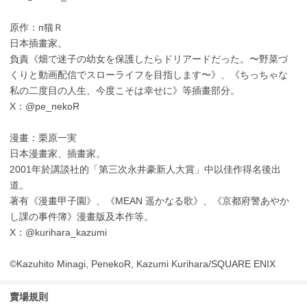
原作：п猫Ｒ
日本插畫家。
負責《畑で迷子の幼女を保護したらドリアードだった。〜野菜づ
くりと動画配信でスローライフを目指します〜》、《ちっちゃな
私の二度目の人生、今度こそは幸せに》等插畫部分。
X：@pe_nekoR
漫畫：栗原一実
日本漫畫家、插畫家。
2001年於講談社的「第三次永井豪新人大賞」中以佳作得名後出
道。
著有《漫畫甲子園》、《MEAN 遥かなる歌》、《京都府警あやか
し課の事件簿》漫畫版及本作等。
X：@kurihara_kazumi
©Kazuhito Minagi, PenekoR, Kazumi Kurihara/SQUARE ENIX
賣場規則