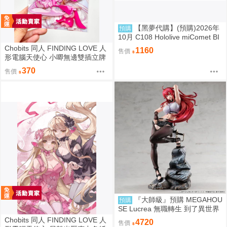
【黑夢代購】(預購)2026年
預購
10月 C108 Hololive miComet BI
Gジオラマ 壓克力立牌 社團名:空
Chobits 同人 FINDING LOVE 人
1160
售價
色姉妹 繪師:綾香
形電腦天使心 小唧無邊雙插立牌
繪師：Bee Bee
370
售價
『大師級』預購 MEGAHOU
預購
SE Lucrea 無職轉生 到了異世界
就拿出真本事 艾莉絲·格雷拉特
Chobits 同人 FINDING LOVE 人
4720
售價