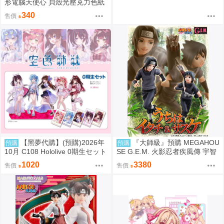
形電腦天使心 貝殼光壓克力色紙
姊妹 繪師：Bee Bee
340
售價
【黑夢代購】(預購)2026年
『大師級』預購 MEGAHOU
預購
預購
10月 C108 Hololive 0期生セット
SE G.E.M. 火影忍者疾風傳 宇智
【非公式】套組 社團名:空色姉妹
波鼬 & 宇智波佐助 再販
1020
3380
售價
售價
繪師:綾香