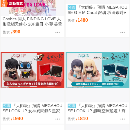
『大師級』預購 MEGAHOU
預購
SE G.E.M.Carat 銀魂 坂田銀時V
er. 攘夷志士
Chobits 同人 FINDING LOVE 人
1480
售價
形電腦天使心 28P畫冊 小唧 芙蕾
雅 繪師：Bee Bee
390
售價
『大師級』預購 MEGAHOU
『大師級』預購 MEGAHOU
預購
預購
SE LOOK UP 女神異聞錄5 皇家
SE LOOK UP 超時空輝耀姬！輝
版 主人公＆摩爾加納 套組 附特
耀&酒寄彩葉 套組 附特典
1940
1810
售價
售價
典