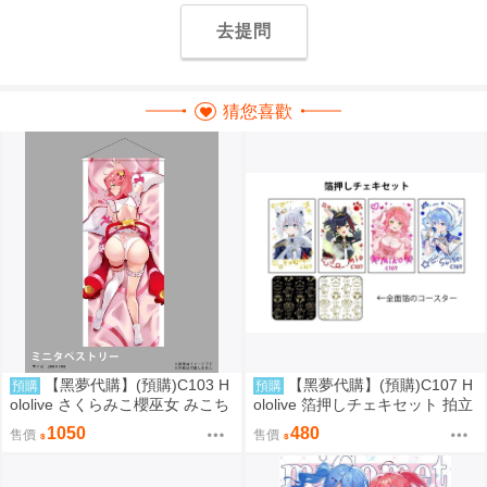
去提問
猜您喜歡
【黑夢代購】(預購)C103 H
【黑夢代購】(預購)C107 H
預購
預購
ololive さくらみこ櫻巫女 みこち
ololive 箔押しチェキセット 拍立
ミニタペストリー(大) 掛軸 社團
得風卡片套組 社團名:空色姉妹
1050
480
售價
售價
名:空色姉妹 繪師:綾香
繪師:綾香