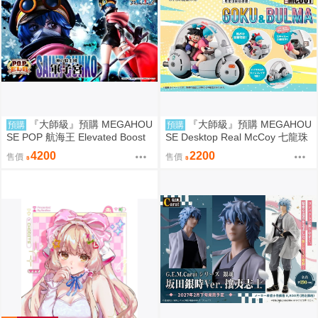
『大師級』預購 MEGAHOU
『大師級』預購 MEGAHOU
預購
預購
SE POP 航海王 Elevated Boost
SE Desktop Real McCoy 七龍珠
神領騎士團 曼麥亞 軍子宮
06 孫悟空&布瑪 限定復刻版
4200
2200
售價
售價