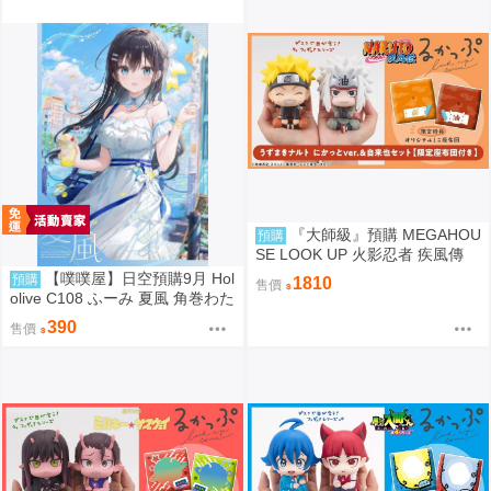
『大師級』預購 MEGAHOU
預購
SE LOOK UP 火影忍者 疾風傳
漩渦鳴人＆自來也 套組 附特典
【噗噗屋】日空預購9月 Hol
預購
1810
售價
olive C108 ふーみ 夏風 角巻わた
角卷綿芽 watame
390
售價