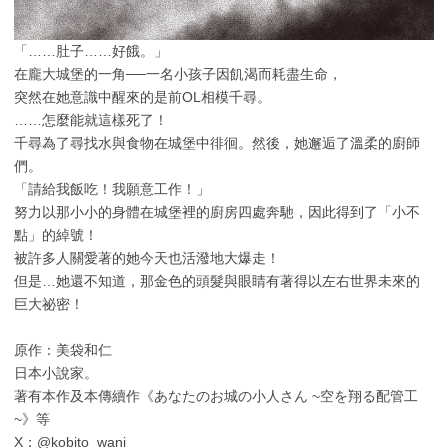
「……肚子……好餓。」
在龐大城堡的一角──一名小孩子因飢渴而耗盡生命，
突然在她意識中醒來的是前OL相模千尋。
……怎麼能就這樣死了！
千尋為了尋找水與食物在城堡中徘徊。然後，她邂逅了溫柔的廚師
們。
「請給我飯吃！我願意工作！」
努力以那小小的身體在城堡裡的廚房四處奔馳，因此得到了「小不
點」的綽號！
被許多人關愛著的她今天也活潑地大爆走！
但是…她還不知道，那金色的頭髮與眼睛有著得以左右世界未來的
巨大祕密！
原作：美袋和仁
日本小說家。
著有本作及本傳續作《あなたのお城の小人さん ~空を翔る配管工
~》等
X：@kobito_wani