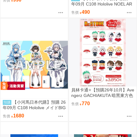
售價
年09月 C108 Hololive NOEL AR
T part.8 繪師:わたお
490
售價
員林卡通⭐️【預購26年10月】Ave
ngerz GACHIAKUTA 暗黑東方色
彩 插圖卡片收藏集 中盒 0814
【小河馬日本代購】預購 26
預購
770
售價
年09月 C108 Hololive メイドBIG
3壓克力牌 繪師:わたお
1680
售價