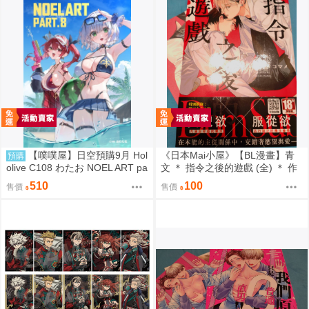
【噗噗屋】日空預購9月 Hol
《日本Mai小屋》【BL漫畫】青
預購
olive C108 わたお NOEL ART pa
文 ＊ 指令之後的遊戲 (全) ＊ 作
rt.8 白銀諾艾爾 寶鐘瑪琳 三期生
者：オオタコマメ
510
100
售價
售價