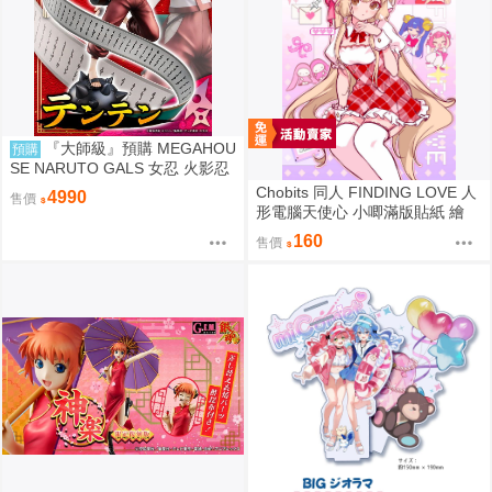
『大師級』預購 MEGAHOU
預購
SE NARUTO GALS 女忍 火影忍
者疾風傳 天天 再販
Chobits 同人 FINDING LOVE 人
4990
售價
形電腦天使心 小唧滿版貼紙 繪
師：Bee Bee
160
售價