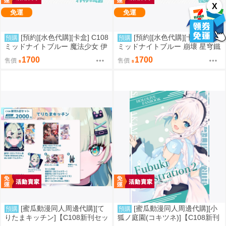
X
免運
免運
[預約][水色代購][卡盒] C108
[預約][水色代購][卡盒] C108
預購
預購
ミッドナイトブルー 魔法少女 伊
ミッドナイトブルー 崩壞 星穹鐵
莉雅&美遊&克洛伊
道 流螢
1700
1700
售價
售價
[蜜瓜動漫同人周邊代購][て
[蜜瓜動漫同人周邊代購][小
預購
預購
りたまキッチン]【C108新刊セッ
狐ノ庭園(コキツネ)]【C108新刊