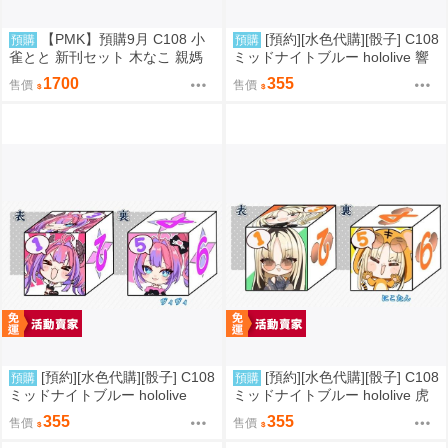
【PMK】預購9月 C108 小
[預約][水色代購][骰子] C108
預購
預購
雀とと 新刊セット 木なこ 親媽
ミッドナイトブルー hololive 響
新刊套組 VSPO
咲リオナ
1700
355
售價
售價
[預約][水色代購][骰子] C108
[預約][水色代購][骰子] C108
預購
預購
ミッドナイトブルー hololive
ミッドナイトブルー hololive 虎
綺々羅々ヴィヴィ
金妃笑虎
355
355
售價
售價