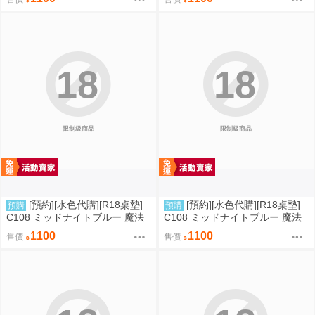
位
18
18
限制級商品
限制級商品
[預約][水色代購][R18桌墊]
[預約][水色代購][R18桌墊]
預購
預購
C108 ミッドナイトブルー 魔法
C108 ミッドナイトブルー 魔法
少女 伊莉雅&克洛伊&美遊 服從
少女 伊莉雅&克洛伊 M字腿
1100
1100
售價
售價