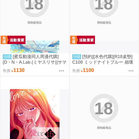
18
18
限制級商品
限制級商品
[蜜瓜動漫同人周邊代購]
[預約][水色代購][R18桌墊]
預購
預購
[D・N・A.Lab.(ミヤスリサ)]サマ
C108 ミッドナイトブルー 崩壞
ーエスケープ【A5アクリルフィ
星穹鐵道 火花 誘惑
1130
1100
售價
售價
ギュア】(A5壓克力立牌特典版)
(同人誌)
18
限制級商品