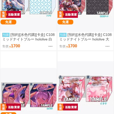
免運
免運
[預約][水色代購][卡盒] C108
[預約][水色代購][卡盒] C108
預購
預購
ミッドナイトブルー hololive 白
ミッドナイトブルー hololive 大
上フブキ
神ミオ
1700
1700
售價
售價