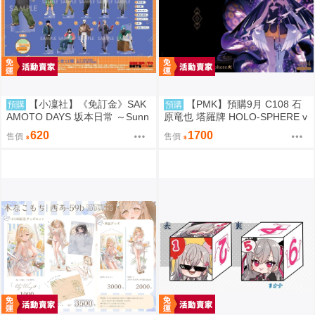
【小凜社】《免訂金》SAK
【PMK】預購9月 C108 石
預購
預購
AMOTO DAYS 坂本日常 ～Sunn
原竜也 塔羅牌 HOLO-SPHERE v
y Afternoon～ 壓克力立牌 資料夾
ol.04 Hololive
620
1700
售價
售價
貼紙