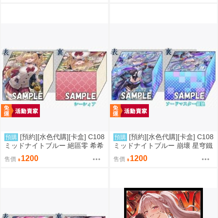
[預約][水色代購][卡盒] C108
[預約][水色代購][卡盒] C108
預購
預購
ミッドナイトブルー 絕區零 希希
ミッドナイトブルー 崩壞 星穹鐵
芙
道 銀狼
1200
1200
售價
售價