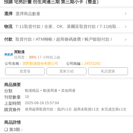
預購 宅男計畫 衍生周邊三期 第三期小卡（整盒）
選擇
選擇商品數量
物流
7-11取貨付款 / 全家、OK、萊爾富取貨付款 / 7-11純取貨 / 全家、OK、萊爾富純取貨 / 宅配/快遞 /
付款
取貨付款 / ATM轉帳 / 超商條碼繳費 / 帳戶餘額付款 /
買動漫
信用度：
99%
17 小時前上線
公司名稱：
買對動漫股份有限公司
公司統編：
24553282
逛賣場
賣家介紹
私訊賣家
商品摘要
分類
動漫精品 > 動漫周邊 > 其他周邊
刊登數量
10
上架時間
2025-09-18 15:57:04
購買條件
使用超商取貨付款：負評≦1分 超商未取貨≦1次 未完成交易≦1次
商品詳情
❏ 第3期：