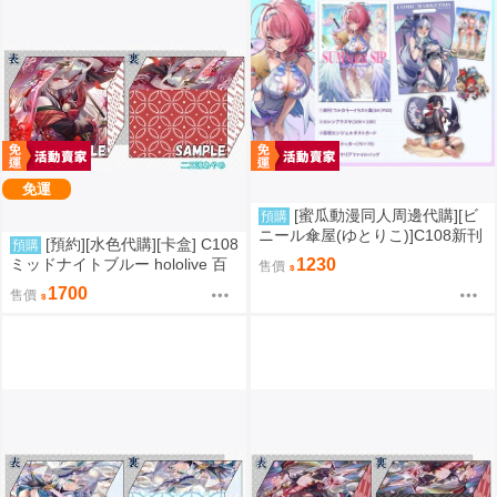
免運
[蜜瓜動漫同人周邊代購][ビ
預購
ニール傘屋(ゆとりこ)]C108新刊
[預約][水色代購][卡盒] C108
預購
セット【ビニール傘屋】(絕區零)
ミッドナイトブルー hololive 百
1230
售價
(同人誌)
鬼あやめ
1700
售價