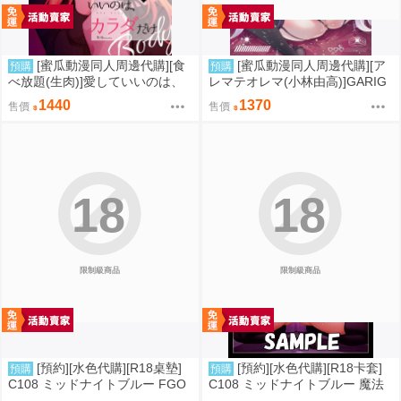
[蜜瓜動漫同人周邊代購][食
[蜜瓜動漫同人周邊代購][ア
預購
預購
べ放題(生肉)]愛していいのは、
レマテオレマ(小林由高)]GARIG
カラダだけ15【A5アクリルスタ
ARI145【A5アクリルスタンド】
1440
1370
售價
售價
ンド】(A5壓克力立牌特典版)(同
(蔚藍檔案)(A5壓克力立牌特典版)
人誌)
(同人誌)
18
18
限制級商品
限制級商品
[預約][水色代購][R18桌墊]
[預約][水色代購][R18卡套]
預購
預購
C108 ミッドナイトブルー FGO
C108 ミッドナイトブルー 魔法
BB 露點ver
少女 美遊 M字腿