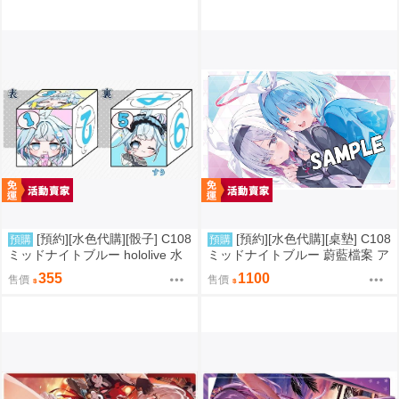
[預約][水色代購][骰子] C108
[預約][水色代購][桌墊] C108
預購
預購
ミッドナイトブルー hololive 水
ミッドナイトブルー 蔚藍檔案 ア
宮枢
ロナ＆プラナ
355
1100
售價
售價