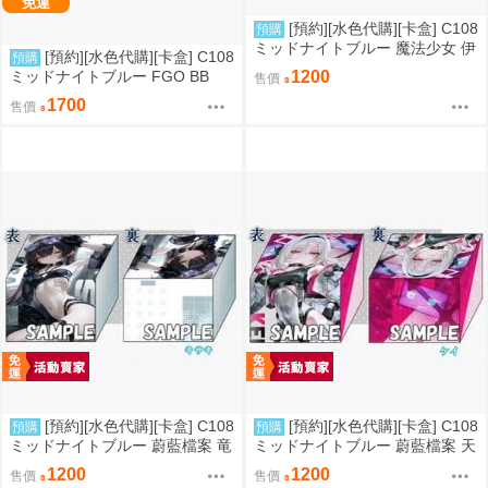
免運
[預約][水色代購][卡盒] C108
預購
ミッドナイトブルー 魔法少女 伊
[預約][水色代購][卡盒] C108
預購
莉雅
ミッドナイトブルー FGO BB
1200
售價
1700
售價
[預約][水色代購][卡盒] C108
[預約][水色代購][卡盒] C108
預購
預購
ミッドナイトブルー 蔚藍檔案 竜
ミッドナイトブルー 蔚藍檔案 天
華キサキ
童ケイ
1200
1200
售價
售價