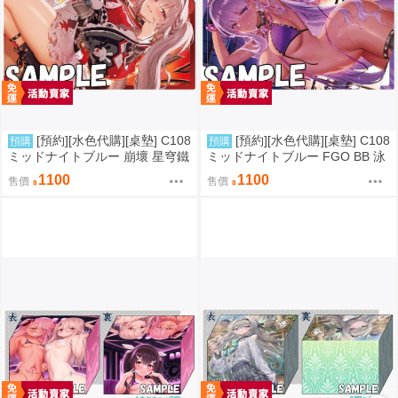
[預約][水色代購][桌墊] C108
[預約][水色代購][桌墊] C108
預購
預購
ミッドナイトブルー 崩壞 星穹鐵
ミッドナイトブルー FGO BB 泳
道 火花
裝ver
1100
1100
售價
售價