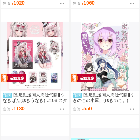
ト】NEW ERIDUSCAPEセット
セット】Fubuki Illustration 2
1020
1060
售價
售價
(絕區零)(同人誌)
【特典付】(Hololive)(同人誌)
[蜜瓜動漫同人周邊代購][う
[蜜瓜動漫同人周邊代購][ゆ
預購
預購
なぎぱん(ゆきうなぎ)]C108 スタ
きのこの小屋。(ゆきのこ。)]
レ新刊セット うなぎぱん(崩壞：
【新刊セット】おねがいサッち
1130
550
售價
售價
星穹鐵道)(同人誌)
ゃん、ゆうこと聞いて(蔚藍檔案)
(同人誌)