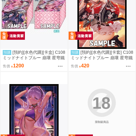
[預約][水色代購][卡盒] C108
[預約][水色代購][卡套] C108
預購
預購
ミッドナイトブルー 崩壞 星穹鐵
ミッドナイトブルー 崩壞 星穹鐵
道 緋英
道 火花
1200
420
售價
售價
18
限制級商品