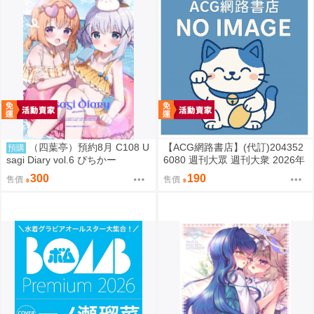
（四葉亭）預約8月 C108 U
【ACG網路書店】(代訂)204352
預購
sagi Diary vol.6 ぴちかー
6080 週刊大眾 週刊大衆 2026年
8月31日號 附:海報
300
190
售價
售價