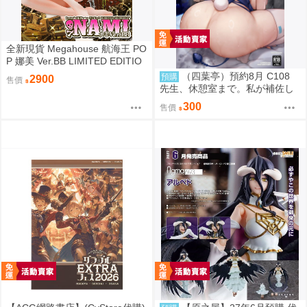
全新現貨 Megahouse 航海王 PO
P 娜美 Ver.BB LIMITED EDITIO
N PVC
（四葉亭）預約8月 C108
預購
2900
售價
先生、休憩室まで。私が補佐し
ますVV かのぱん
300
售價