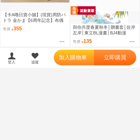
【卡A嚕日貨小舖】(現貨)周防パ
トラ 金かま【6周年記念】布偶
吊飾
與你共度春夏秋冬│贈書套│佐岸
355
售價
左岸│東立BL漫畫│BJ4動漫
135
售價
';
加入購物車
立即購買
登入
追蹤
【卡A嚕日貨小舖】(現貨)周防パ
トラ パトラのいっぬ 布偶吊飾
（四葉亭）預約8月 C108
預購
380
售價
一軍ギャルに愛されすぎて逆ら