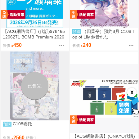
【ACG網路書店】(代訂)978465
（四葉亭）預約8月 C108 T
預購
1206271 BOMB Premium 2026
op of Lily 鈴音れな
封面:一ノ瀬瑠菜 附:雙面海報
450
240
售價
售價
已售完
X
C108委托
預購
【ACG網路書店】(ONKYO代購)
2560
售價
銷量:1