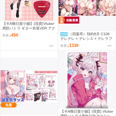
【卡A嚕日貨小舖】(現貨)Vtuber
周防パトラ ギター衣装VER アク
リルスタンド 壓克力立牌
（四葉亭）預約8月 C108
預購
450
售價
デレデレ + デレシス + デレラブ
3冊套組 附資料夾 Yan-Yam
1330
售價
免運
【卡A嚕日貨小舖】(現貨) Vtuber
周防パトラ 5周年記念アクリル