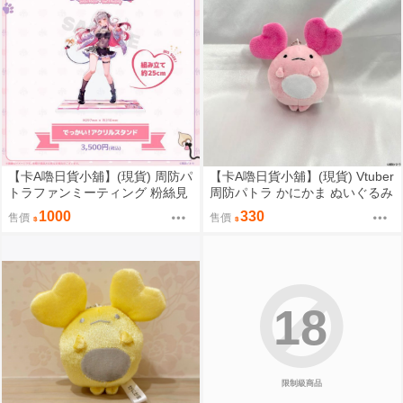
【卡A嚕日貨小舖】(現貨) 周防パ
【卡A嚕日貨小舖】(現貨) Vtuber
トラファンミーティング 粉絲見
周防パトラ かにかま ぬいぐるみ
面會『パトラのわんちゃん大集
キーホルダー 布偶鑰匙圈
1000
330
售價
售價
合』でっかい！！アクリルスタ
ンド 壓克力立牌 藤真拓哉先生ve
r
18
限制級商品