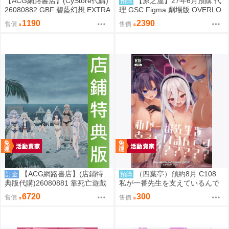
【ACG網路書店】(CyStore代購)
【原之屋】27年6月預購 代
預購
26080882 GBF 碧藍幻想 EXTRA
理 GSC Figma 劇場版 OVERLO
Fes 2026 場刊 附:序號
RD 聖王國篇 雅兒貝德 0918
1190
2390
售價
售價
【ACG網路書店】(店鋪特
（四葉亭）預約8月 C108
訂金
預購
典版代購)26080881 靠死亡遊戲
私が一番先生を支えているんで
混飯吃。44:CLOUDY BEACH 藍
すけど みどり
6720
300
售價
售價
光BD 幽鬼抱枕套限定版