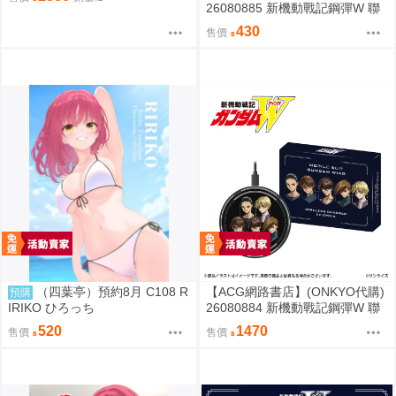
26080885 新機動戰記鋼彈W 聯
名耳機 收納包
430
售價
（四葉亭）預約8月 C108 R
【ACG網路書店】(ONKYO代購)
預購
IRIKO ひろっち
26080884 新機動戰記鋼彈W 聯
名耳機 專屬充電器
520
1470
售價
售價