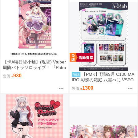
【卡A嚕日貨小舖】(現貨) Vtuber
周防パトラソロライブ！ 『Patra
Suou Sololive kawaii holic shibu
【PMK】預購9月 C108 MA
預購
930
售價
ya”』 B2掛軸
IRO 彩蝶の箱庭 八雲べに VSPO
1300
售價