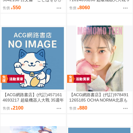
す絵日記辞典」YUEISHA DICTI
5週年紀念 JAM Project 主題歌完
550
8060
售價
售價
ONARY
整專輯 完全生產限定盤
【ACG網路書店】(代訂)457161
【ACG網路書店】(代訂)978491
4693217 超級機器人大戰 35週年
1265185 OCHA NORMA北原も
紀念 JAM Project 主題歌完整專
も 寫真集「もももてぃーん。」
2100
880
售價
售價
輯 通常盤