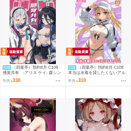
（四葉亭）預約8月 C108
（四葉亭）預約8月 C108
預購
預購
感覚共有 -アリス ケイ- 森シン
本当は水着を貸したくないアル
リスク
キャスちゃん いのうえとみい
330
310
售價
售價