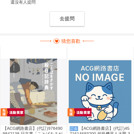
還沒有人提問
去提問
猜您喜歡
【ACG網路書店】(代訂)978490
【ACG網路書店】(代訂)45
訂金
9842138 日文書「ことばをさが
71614693200 超級機器人大戰 3