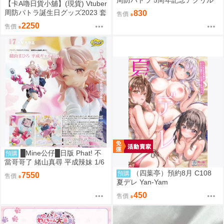
【卡A嚕日貨小舖】(現貨) Vtuber
ボード 壓克力立板
周防パトラ誕生日グッズ2023 套
830
售價
組
2250
售價
█Mine公仔█日版 Phat! 不
預購
當哥哥了 緒山真尋 平成辣妹 1/6
PVC D9282
（四葉亭）預約8月 C108
預購
7550
售價
夏デレ Yan-Yam
450
售價