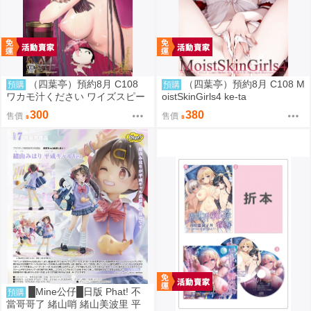
（四葉亭）預約8月 C108
（四葉亭）預約8月 C108 M
預購
預購
ワカモ汁ください ワイズスピー
oistSkinGirls4 ke-ta
ク
300
380
售價
售價
█Mine公仔█日版 Phat! 不
預購
當哥哥了 緒山哨 緒山美波里 平