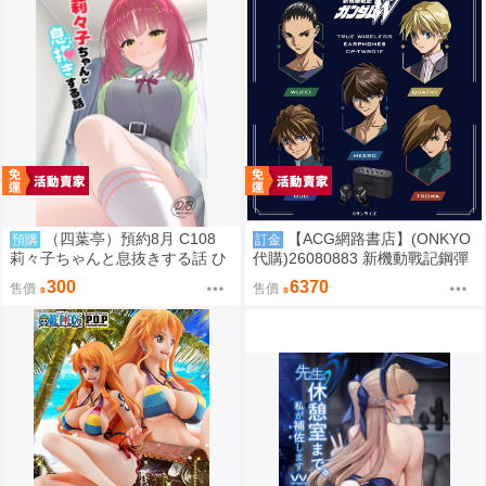
（四葉亭）預約8月 C108
【ACG網路書店】(ONKYO
預購
訂金
莉々子ちゃんと息抜きする話 ひ
代購)26080883 新機動戰記鋼彈
ろっち
W 聯名耳機 CP-TWS01F
300
6370
售價
售價