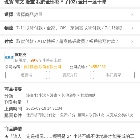
現貨 青文 漫畫 我們全部都＊了(02) 金田一蓮十郎
選擇
選擇商品數量
物流
7-11取貨付款 / 全家、OK、萊爾富取貨付款 / 7-11純取貨 / 全家、OK、萊爾富純取貨 / 宅配/快遞 /
付款
取貨付款 / ATM轉帳 / 超商條碼繳費 / 帳戶餘額付款 /
買動漫
信用度：
99%
9 小時前上線
公司名稱：
買對動漫股份有限公司
公司統編：
24553282
逛賣場
賣家介紹
私訊賣家
商品摘要
分類
漫畫/輕小說 > 漫畫 > 其他類型 > 輕鬆幽默
刊登數量
1
上架時間
2025-09-19 14:31:34
購買條件
使用超商取貨付款：負評≦1分 超商未取貨≦1次 未完成交易≦1次
商品詳情
★「這人一定是殭屍……擺明是 24 小時不眠不休地畫才能完成的工