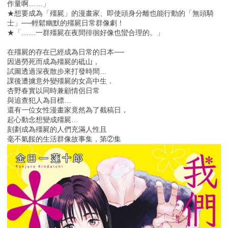
作量啊……」
★想要成為「殭屍」的漫畫家、即使頭身分離也能行動的「無頭騎
士」──輕鬆幽默的殭屍日常群像劇！
★「……一群殭屍在夜間徘徊好像也蠻合理的。」
在殭屍的存在已經成為日常的日本──
因過勞死而成為殭屍的砥山，
試圖透過深夜散步來打發時間…
課後遭擄意外變殭屍的女高中生．
杏野春實以同時兼顧情侶日常
與追查犯人為目標…
還有一位女性漫畫家竟然為了截稿日，
起心動念想變成殭屍…
刻劃成為殭屍的人們充滿人性且
毫不氣餒的生活群像故事集，第②集