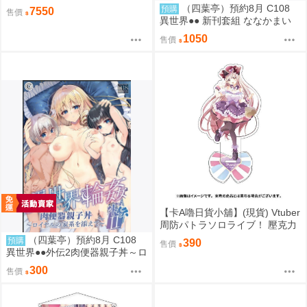
成辣妹 1/6 PVC D9283
（四葉亭）預約8月 C108
預購
7550
售價
異世界●● 新刊套組 ななかまい
1050
售價
【卡A嚕日貨小舖】(現貨) Vtuber
周防パトラソロライブ！ 壓克力
立牌
（四葉亭）預約8月 C108
預購
390
售價
異世界●●外伝2肉便器親子丼～ロ
イヤルの家系を添えて～ ななか
300
售價
まい