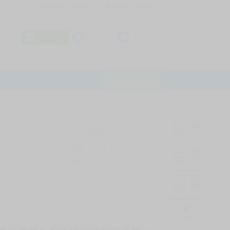
我的拍賣
訊息中心
最新公告
幫助中心
│
│
│
8 OFF
加入會員
會員登入
LINE登入
平台說明Q&A
結帳
未完成交易
0
次 (近半年)
商品
7170
件
有限公司
❔
訊息
中心
信用
99
%
常用
功能
TOP