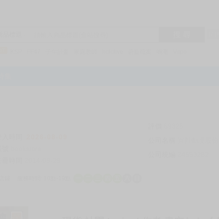
搜 尋
R1
商品標題
KSP
FF47
子午計畫
家庭教師
hololive
蔚藍檔案
鳴潮
Vspo
特集
評價
69325
登入時間
2026-08-09
公司名稱
買對動漫股份
帳號
bookstore
公司統編
24553282
註冊時間
2014-09-29
店鋪
服務時間: 10點-19點
一
二
三
四
五
六
日