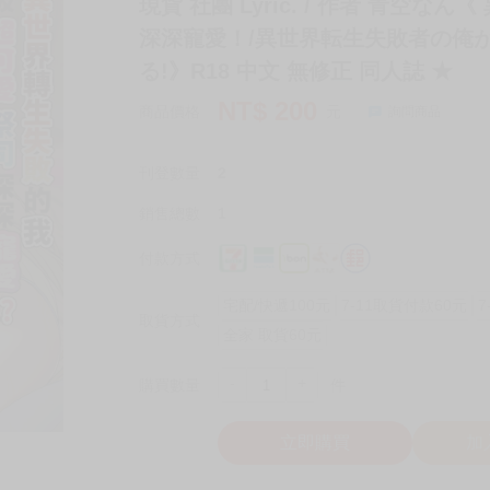
現貨 社團 Lyric. / 作者 青空
深深寵愛！/異世界転生失敗者の俺
る!》R18 中文 無修正 同人誌 ★
NT$
200
商品價格
元
詢問商品
刊登數量
2
銷售總數
1
付款方式
宅配/快遞100元
7-11取貨付款60元
7
取貨方式
全家 取貨60元
-
+
購買數量
件
立即購買
加