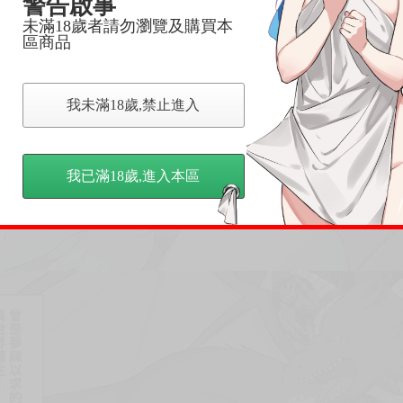
警告啟事
未滿18歲者請勿瀏覽及購買本
區商品
我未滿18歲,禁止進入
我已滿18歲,進入本區