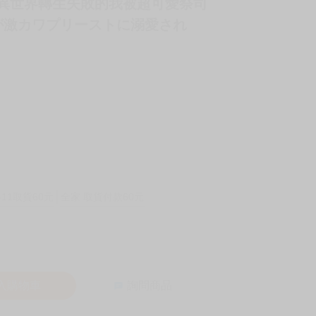
なん《 異世界轉生失敗的我被超可愛祭司
が激カワプリーストに溺愛され
-11取貨60元
全家 取貨付款60元
入購物車
詢問商品