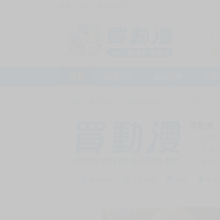
訪客，您好！
或
加入會員
首頁
動漫市集
新品預購
下殺
首頁
>
動漫市集
>
漫畫/輕小說
>
18+
>
同人誌
買動漫
上次
賣家
會員
賣家介紹
去逛店鋪
私訊
收藏