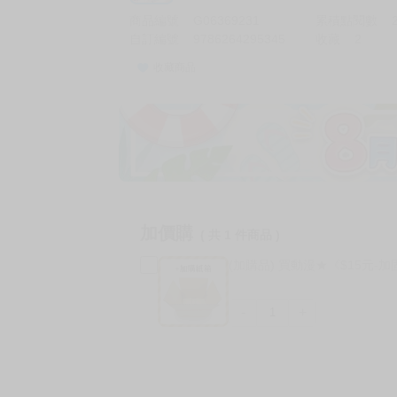
商品編號
G06369231
累積點閱數
自訂編號
9786264295345
收藏
2
收藏商品
加價購
( 共
1
件商品 )
(加購品) 買動漫★《$15元-
-
+