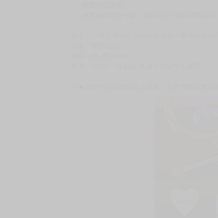
購買評價限制
使用超商取貨付款：負評≦1分 超商未取貨≦1
書名：《異世界轉生失敗的我被超可愛祭司深深寵
作者：青空なん
規格：B5 黑白24P
售價：200元（限制級 未滿十八歲禁止購買）
☆★由青空なん老師正式授權，在台灣推出無修