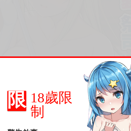
限
18歲限
制