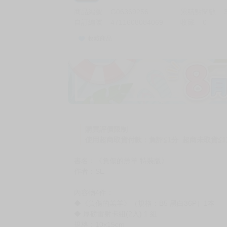
商品編號
G06369256
累積點閱數
自訂編號
4711608084069
收藏
0
收藏商品
加價購
( 共
1
件商品 )
(加購品) 買動漫★《$15元-
-
+