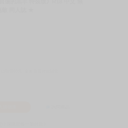
《 負傷的羔羊 特裝版》R18 中文 無
萬敵 同人誌 ★
-11取貨60元
全家 取貨付款60元
入購物車
詢問商品
! 保障您每一筆付款 !