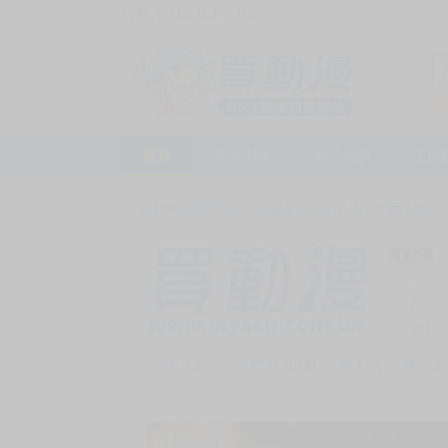
訪客，您好！
或
加入會員
首頁
動漫市集
新品預購
下殺
首頁
>
動漫市集
>
漫畫/輕小說
>
18+
>
同人誌
買動漫
上次
賣家
會員
賣家介紹
去逛店鋪
私訊
收藏