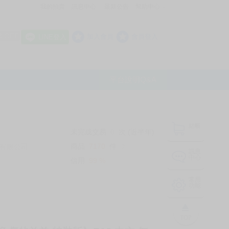
我的拍賣
訊息中心
最新公告
幫助中心
│
│
│
8 OFF
加入會員
會員登入
LINE登入
平台說明Q&A
結帳
未完成交易
0
次 (近半年)
商品
7170
件
有限公司
❔
訊息
中心
信用
99
%
常用
功能
TOP