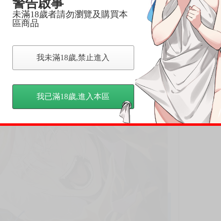
警告啟事
未滿18歲者請勿瀏覽及購買本
區商品
我未滿18歲,禁止進入
我已滿18歲,進入本區