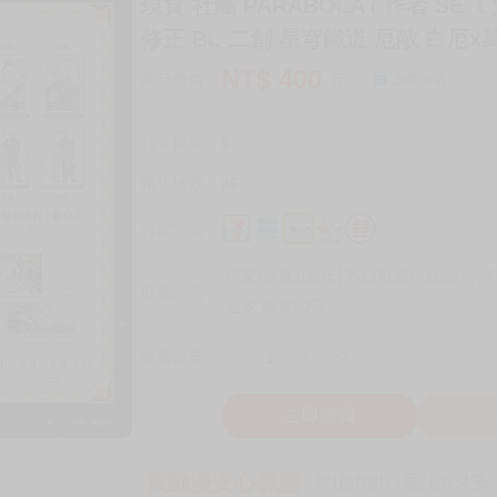
現貨 社團 PARABOLA / 作者 SE
修正 BL 二創 星穹鐵道 厄敵 白厄x
NT$
400
商品價格
元
詢問商品
刊登數量
6
銷售總數
26
付款方式
宅配/快遞100元
7-11取貨付款60元
7
取貨方式
全家 取貨60元
-
+
購買數量
件
立即購買
加
買動漫安心保證
款項由銀行委託管才安心 