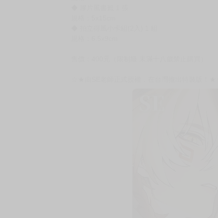
購買評價限制
使用超商取貨付款：負評≦1分 超商未取貨≦1
書名：《負傷的羔羊 特裝版》
作者：SE
內容物4件：
◆《負傷的羔羊》（規格：B5 黑白36P）1本
◆ 厚磅雷射卡組(2入) 1 組
規格：10x15cm
◆ 膠片風書籤 1 張
規格：5x15cm
◆ 拍立得風小卡組(2入) 1 組
規格：6.5x9cm
售價：400元（限制級 未滿十八歲禁止購買）
☆★由SE老師正式授權，在台灣推出特裝版！★