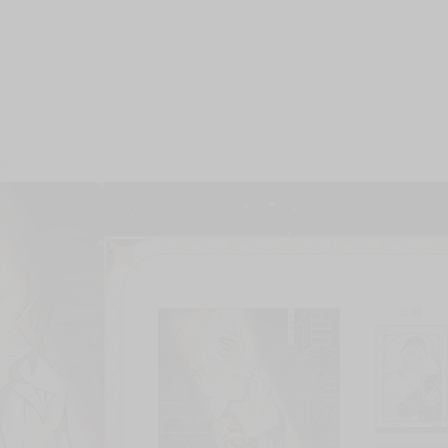
次 未完成交易≦1次 （近半年）
☆