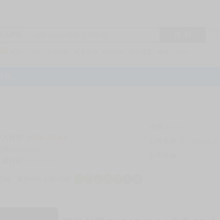
搜 尋
R1
商品標題
KSP
FF47
子午計畫
家庭教師
hololive
蔚藍檔案
鳴潮
Vspo
特集
評價
69315
登入時間
2026-08-08
公司名稱
買對動漫股份
帳號
bookstore
公司統編
24553282
註冊時間
2014-09-29
店鋪
服務時間: 10點-19點
一
二
三
四
五
六
日