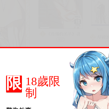
限
18歲限
制