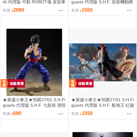
AI 代理版 可動 ROBOT魂 攻殼車
guarts 代理版 S.H.F. 攻殼機動隊
(FUCHIKOMA)
草薙素子
2690
1550
售價
售價
★萊盛小拳王★預購27/01 S.H.Fi
★萊盛小拳王★預購27/01 S.H.Fi
guarts 代理版 S.H.F. 七龍珠 孫悟
guarts 代理版 S.H.F. 航海王 紅髮
飯 SUPER HERO
傑克 -馬林福特頂上戰爭-
690
1550
售價
售價