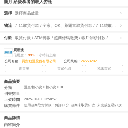
朧月 給愛慕者的殺人委託
選擇
選擇商品數量
物流
7-11取貨付款 / 全家、OK、萊爾富取貨付款 / 7-11純取貨 / 全家、OK、萊爾富純取貨 / 宅配/快遞 /
付款
取貨付款 / ATM轉帳 / 超商條碼繳費 / 帳戶餘額付款 /
買動漫
信用度：
99%
1 小時前上線
公司名稱：
買對動漫股份有限公司
公司統編：
24553282
逛賣場
賣家介紹
私訊賣家
商品摘要
分類
漫畫/輕小說 > 輕小說 > BL
刊登數量
1
上架時間
2025-10-01 13:58:57
購買條件
使用超商取貨付款：負評≦1分 超商未取貨≦1次 未完成交易≦1次
商品詳情
內容簡介