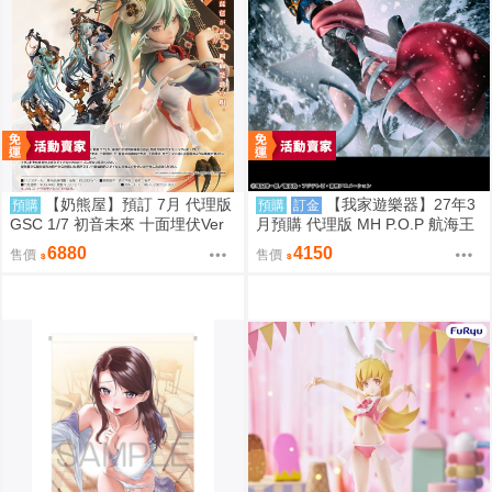
【奶熊屋】預訂 7月 代理版
【我家遊樂器】27年3
預購
預購
訂金
GSC 1/7 初音未來 十面埋伏Ver
月預購 代理版 MH P.O.P 航海王
0905
Elevated Boost 神之騎士團 軍子
6880
4150
售價
售價
宮