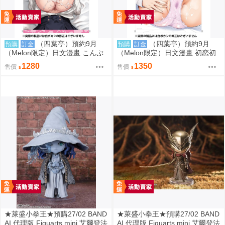
（四葉亭）預約9月
（四葉亭）預約9月
預購
訂金
預購
訂金
（Melon限定）日文漫畫 こんぷ
（Melon限定）日文漫畫 初恋初
れックス 特典：B2掛軸 層積
交尾 白い下着の幼なじみに僕は
1280
1350
售價
售價
恋をする 特典：B2掛軸 コオリ
ズ
★萊盛小拳王★預購27/02 BAND
★萊盛小拳王★預購27/02 BAND
AI 代理版 Figuarts mini 艾爾登法
AI 代理版 Figuarts mini 艾爾登法