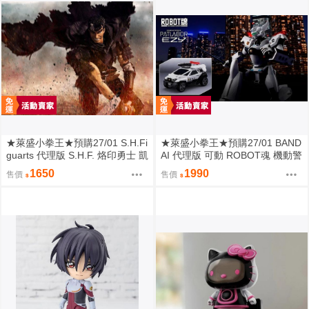
★萊盛小拳王★預購27/01 S.H.Fi
★萊盛小拳王★預購27/01 BAND
guarts 代理版 S.H.F. 烙印勇士 凱
AI 代理版 可動 ROBOT魂 機動警
茲 狂戰士鎧甲
察EZY AV-98Plus 英格拉姆改2號
1650
1990
售價
售價
機