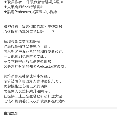
★耽美作者一樹 現代都會懸疑推理BL
★人氣繪師Ahoi特繪書封
★話題Podcaster╳萬事屋小粉絲
----------------
機密任務：殺害悄悄仰慕的美聲鄰居
心懷恨意的真凶究竟是誰……？
稱職萬事屋業者戴培渲，
從尋找寵物到惡整黑心上司，
向來對客戶五花八門的期待使命必達。
一日他接到詭異匿名委託，
竟要求殺害正巧既是隔壁鄰居，
又是崇拜對象的知名Podcaster林俊成。
戴培渲作為林俊成的小粉絲，
儘管被捲入買凶殺人案件很是忐忑，
仍趁機接近心儀已久的偶像……
而在兩人友誼持續升溫同時，
社區接二連三發生騷動引起軒然大波，
心懷不軌的委託人或許就藏身在周遭!?
賣場規則