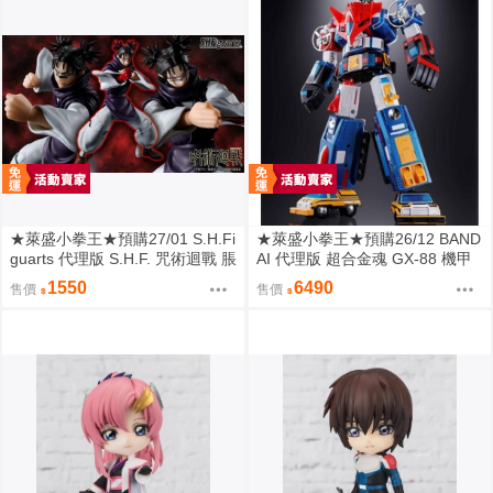
★萊盛小拳王★預購27/01 S.H.Fi
★萊盛小拳王★預購26/12 BAND
guarts 代理版 S.H.F. 咒術迴戰 脹
AI 代理版 超合金魂 GX-88 機甲
相
戰隊 戴拉格XV 15機合體
1550
6490
售價
售價