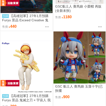
GSC黏土人 賽馬娘 小栗帽 再販
(全新未拆)
【高雄冠軍】27年1月預購
預購
1180
售價
Furyu 景品 Exceed Creative 鬼
滅之刃 竈門炭治郎 再版 免訂金
440
售價
GSC 黏土人 賽馬娘 玉藻十字(已
拆擺
【高雄冠軍】27年1月預購
預購
900
售價
Furyu 景品 鬼滅之刃 × 宇宙人 我
妻善逸 泡麵蓋 免訂金