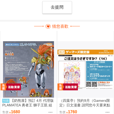
去提問
猜您喜歡
【奶熊屋】預訂 4月 代理版
（四葉亭）預約9月（Gamers限
預購
PLAMATEA 勇者王 獅子王凱 組
定）日文漫畫 請問您今天要來點
裝模型 0905
兔子嗎？(14) 限定版
1680
1760
售價
售價