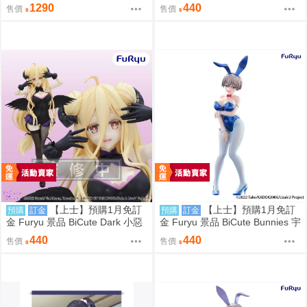
いハダカがいいんでしょ 特典：
生會也有洞 陸奧駒絽 兔女郎
1290
440
售價
售價
B2掛軸 きのもと杏
【上士】預購1月免訂
【上士】預購1月免訂
預購
訂金
預購
訂金
金 Furyu 景品 BiCute Dark 小惡
金 Furyu 景品 BiCute Bunnies 宇
魔 約會大作戰 星宮六喰
崎學妹想要玩 宇崎花 金屬藍Ver
440
440
售價
售價