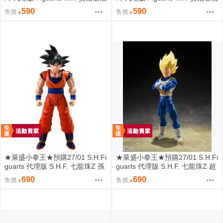
環 魔女菈妮
環 米凱拉的鋒刃瑪蓮妮亞
590
590
售價
售價
★萊盛小拳王★預購27/01 S.H.Fi
★萊盛小拳王★預購27/01 S.H.Fi
guarts 代理版 S.H.F. 七龍珠Z 孫
guarts 代理版 S.H.F. 七龍珠Z 超
悟空 (心地善良的賽亞人)
級賽亞人貝吉達 (危險的驕傲)
690
690
售價
售價