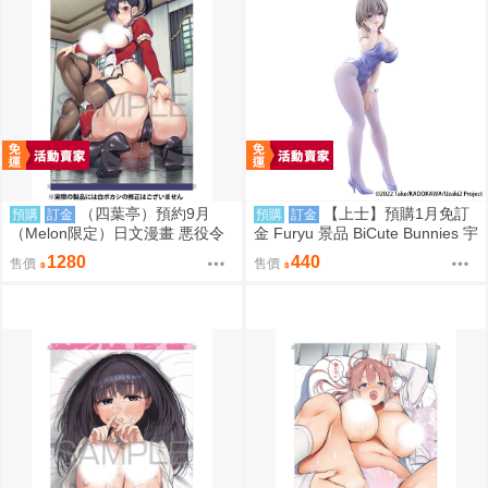
（四葉亭）預約9月
【上士】預購1月免訂
預購
訂金
預購
訂金
（Melon限定）日文漫畫 悪役令
金 Furyu 景品 BiCute Bunnies 宇
嬢に転生できなかったので悪女
崎學妹想要玩 宇崎月 金屬紫Ver
1280
440
售價
售價
をこらしめます 特典：B2掛軸
しいなかずき