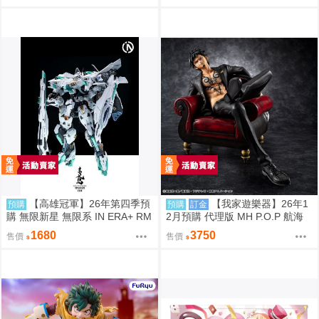
【高雄冠軍】26年第四季預
【我家遊樂器】26年1
預購
預購
訂金
購 無限新星 無限系 IN ERA+ RM
2月預購 代理版 MH P.O.P 航海
D 青鳶 組裝模型 免訂金0810
王 S.O.C 托拉法爾加·羅 R
1680
3750
售價
售價