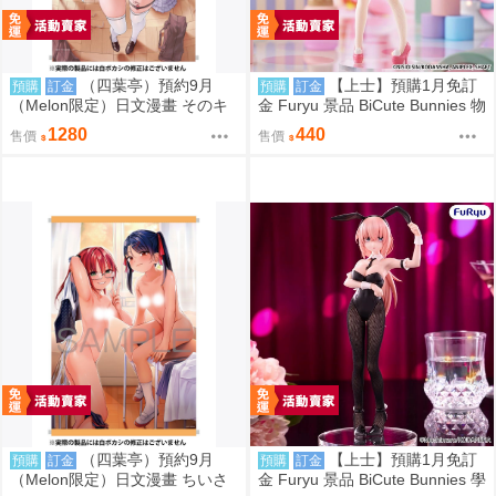
（四葉亭）預約9月
【上士】預購1月免訂
預購
訂金
預購
訂金
（Melon限定）日文漫畫 そのキ
金 Furyu 景品 BiCute Bunnies 物
スは依存の味 特典：B2掛軸 煤
語系列 忍野忍 兔女郎
1280
440
售價
售價
雲なぎ
（四葉亭）預約9月
【上士】預購1月免訂
預購
訂金
預購
訂金
（Melon限定）日文漫畫 ちいさ
金 Furyu 景品 BiCute Bunnies 學