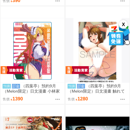
390
售價
X
（四葉亭）預約9月
（四葉亭）預約9月
預購
訂金
預購
訂金
（Melon限定）日文漫畫 小林家
（Melon限定）日文漫畫 触れて
的女僕龍 (20) 限定版
はいけない熱 特典：B2掛軸 岩
1390
1280
售價
售價
崎ユウキ