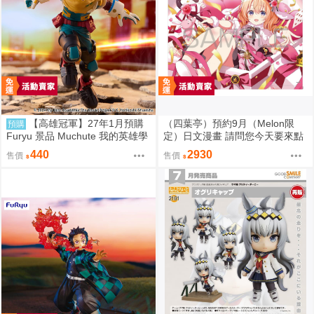
【高雄冠軍】27年1月預購
（四葉亭）預約9月（Melon限
預購
Furyu 景品 Muchute 我的英雄學
定）日文漫畫 請問您今天要來點
院劇場版：YOU'RE NEXT 綠谷
兔子嗎？(14) 雙掛軸限定版
440
2930
售價
售價
出久