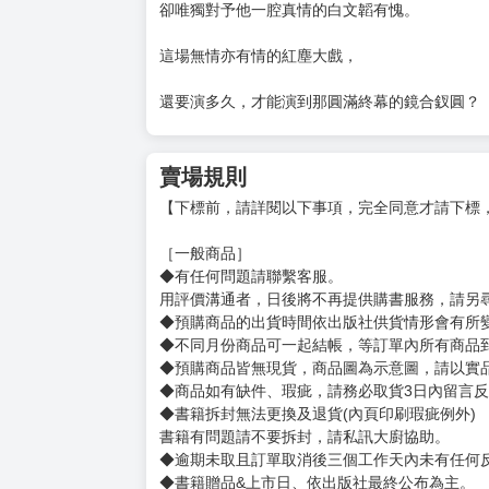
即便人人唾棄，至少，身邊還有一個白文韜。
──哪怕僅能隔著半步距離，
伸手可及，卻又疏離。
為大義拋生死棄尊嚴，唐十一自問此生無悔，
卻唯獨對予他一腔真情的白文韜有愧。
這場無情亦有情的紅塵大戲，
還要演多久，才能演到那圓滿終幕的鏡合釵圓？
賣場規則
【下標前，請詳閱以下事項，完全同意才請下標
［一般商品］