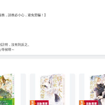
?gid=3104440
服務，請務必小心，避免受騙！】
別註明，沒有則反之。
心等候唷～