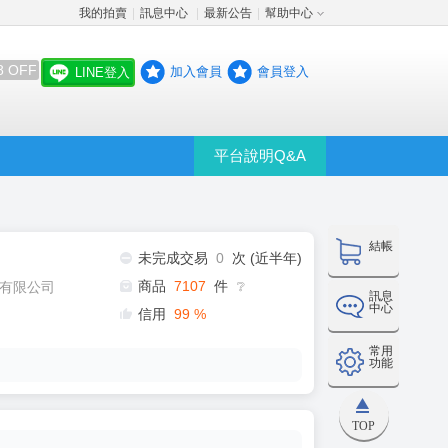
我的拍賣
訊息中心
最新公告
幫助中心
│
│
│
8 OFF
加入會員
會員登入
LINE登入
平台說明Q&A
結帳
未完成交易
0
次 (近半年)
商品
7107
件
有限公司
❔
訊息
中心
信用
99
%
常用
功能
TOP