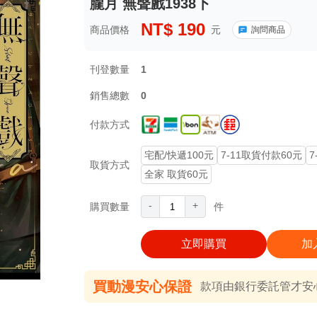
朧月 無聲戲1938下
NT$
190
商品價格
元
詢問商品
刊登數量
1
銷售總數
0
付款方式
宅配/快遞100元
7-11取貨付款60元
7
取貨方式
全家 取貨60元
-
+
購買數量
件
立即購買
加
買動漫安心保證
款項由銀行委託管才安心 