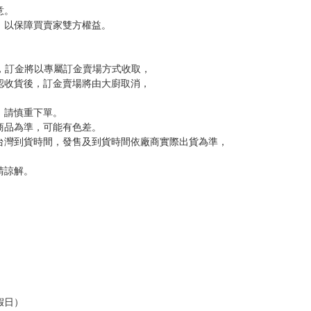
尋其他店家，謝謝。
變動，一旦收到就會盡快寄出。
到齊後一起發貨。
品為主。
反應，逾期不受理。
反應，將直接加入黑名單，還請下單後準時取貨。
意。
，以保障買賣家雙方權益。
訂金，訂金將以專屬訂金賣場方式收取，
認收貨後，訂金賣場將由大廚取消，
，請慎重下單。
商品為準，可能有色差。
台灣到貨時間，發售及到貨時間依廠商實際出貨為準，