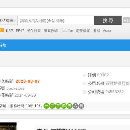
搜 尋
R1
商品標題
KSP
FF47
子午計畫
家庭教師
hololive
蔚藍檔案
鳴潮
Vspo
特集
評價
69302
登入時間
2026-08-07
公司名稱
買對動漫股份
帳號
bookstore
公司統編
24553282
註冊時間
2014-09-29
店鋪
服務時間: 10點-19點
一
二
三
四
五
六
日