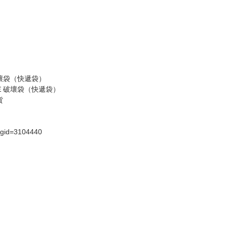
請諒解。
假日）
壞袋（快遞袋）
Ｅ破壞袋（快遞袋）
貨
）