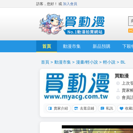
訪客，您好！
或
加入會員
首頁
動漫市集
新品預購
下殺
首頁
>
動漫市集
>
漫畫/輕小說
>
輕小說
>
BL
買動漫
上次
賣家
會員
賣家介紹
去逛店鋪
私訊
收藏