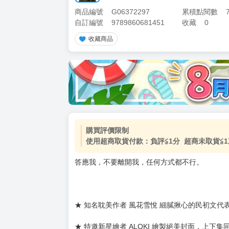
商品編號
G06372297
累積點閱數
自訂編號
9789860681451
收藏
0
收藏商品
加價購
( 共
1
件商品 )
(加購品) 買動漫★《$15元-
-
+