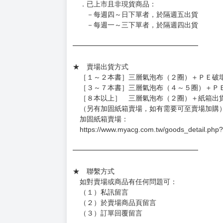
◆如遇缺貨或砍單，將另行通知並取消訂單，敬
━━━━━━━━━━━━━━━━━━
★ 賣場營運、出貨時間
週一～週五 １０：００～１９：００
（假日＆國定假日休息，客服會不定時回覆）
．現貨商品：１～２天出貨（不含假日＆國定
．已上市且非現貨商品：
－每週四～日下單者，於隔週五出貨
－每週一～三下單者，於隔週四出貨
━━━━━━━━━━━━━━━━━━
★ 賣場出貨方式
［１～２本書］三層氣泡布（２圈）＋ＰＥ破
［３～７本書］三層氣泡布（４～５圈）＋Ｐ
［８本以上］ 三層氣泡布（２圈）＋紙箱出
（另有加固紙箱賣場，如有需要可至賣場加購
加固紙箱賣場：