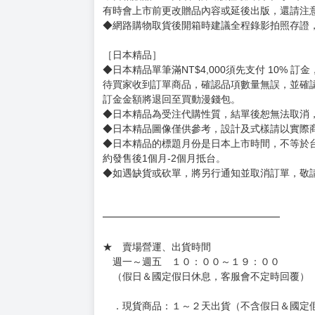
◆有任何問題請聯繫客服。
用評價溝通者，日後將不再提供購書服務，請另
◆預購商品的出貨時間依出版社供貨情形會有所
◆不同月份商品可一起結帳，等訂單內所有商品
◆預購商品皆無現貨，商品圖為示意圖，請以實
◆商品如有缺件、瑕疵，請務必取貨3日內留言
◆書籍拆封無法更換及退貨(內頁印刷瑕疵例外)
書籍有問題請不要拆封，請私訊大廚協助。
◆逾期未取且訂單取消後三個工作天內未有任何
◆書籍贈品&上市日、依出版社最終公布為主。
有時會上市前更改贈品內容或延後出版，還請注
◆網路購物取貨後開箱時建議全程錄影拍照存證
［日本精品］
◆日本精品單筆滿NT$4,000須先支付 10% 
待買家收到訂單商品，確認品項數量無誤，並確
訂金金額將退回至買動漫錢包。
◆日本精品為受注代購性質，結單後恕無法取消
◆日本精品圖像僅供參考，設計及式樣請以實際
◆日本精品的標題月份是日本上市時間，不等於
約發售後1個月-2個月抵台。