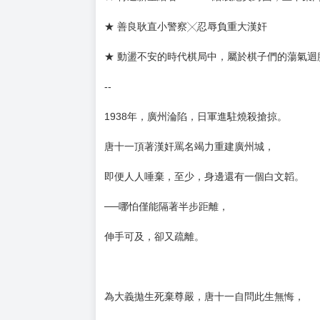
購買評價限制
使用超商取貨付款：負評≦1分 超商未取貨≦1
答應我，不要離開我，任何方式都不行。
★ 知名耽美作者 風花雪悅 細膩揪心的民初文代
★ 特邀新星繪者 ALOKI 繪製絕美封面，上下集
★ 善良耿直小警察╳忍辱負重大漢奸
★ 動盪不安的時代棋局中，屬於棋子們的蕩氣迴
--
1938年，廣州淪陷，日軍進駐燒殺搶掠。
唐十一頂著漢奸罵名竭力重建廣州城，