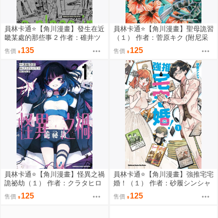
員林卡通⭐️【角川漫畫】發生在近
員林卡通⭐️【角川漫畫】聖母詭習
畿某處的那些事 2 作者：碓井ツ
（１） 作者：菅原キク (附尼采
カサ (附尼采書套)
書套)
135
125
售價
售價
員林卡通⭐️【角川漫畫】怪異之禍
員林卡通⭐️【角川漫畫】強推宅宅
詭祕劫（１） 作者：クラタヒロ
婚！（１） 作者：砂履シンシャ
ヤス (附尼采書套)
(附尼采書套)
125
125
售價
售價