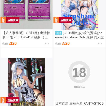
【旅人事務所】 (2張1組) 出清特
[C108預約][小竣的賣場][na
預購
價 日版 sI F 170/414 超夢 ミュ
nona]Sunshine Girls 原神 同人誌
ウツー PTCG 寶可夢 卡牌【原售
id=3774614
120
520
售價
售價
價480元 特價120元】
18
限制級商品
日本直送 滿額免運 FANTASTICB