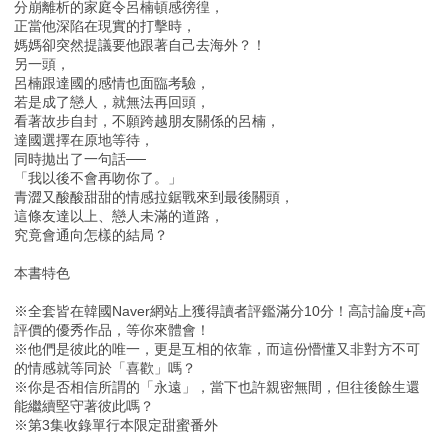
分崩離析的家庭令呂楠頓感徬徨，
正當他深陷在現實的打擊時，
媽媽卻突然提議要他跟著自己去海外？！
另一頭，
呂楠跟達國的感情也面臨考驗，
若是成了戀人，就無法再回頭，
看著故步自封，不願跨越朋友關係的呂楠，
達國選擇在原地等待，
同時拋出了一句話──
「我以後不會再吻你了。」
青澀又酸酸甜甜的情感拉鋸戰來到最後關頭，
這條友達以上、戀人未滿的道路，
究竟會通向怎樣的結局？
本書特色
※全套皆在韓國Naver網站上獲得讀者評鑑滿分10分！高討論度+高
評價的優秀作品，等你來體會！
※他們是彼此的唯一，更是互相的依靠，而這份懵懂又非對方不可
的情感就等同於「喜歡」嗎？
※你是否相信所謂的「永遠」，當下也許親密無間，但往後餘生還
能繼續堅守著彼此嗎？
※第3集收錄單行本限定甜蜜番外