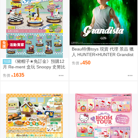
Beau特佛toys 現貨 代理 景品 獵
人 HUNTER×HUNTER Grandist
a 小傑 0206
《豬帽子✬免訂金》預購12
預購
450
售價
月 Re-ment 盒玩 Snoopy 史努比
街角招牌場景 中盒6入 0816
1635
售價