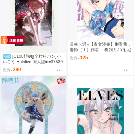
員林卡通⭐️【青文漫畫】別看我，
老師（１）作者： 狗飼ミギ(附尼
采書套)
[C108預約][全粒粉パン]か
預購
125
售價
いこう Hololive 同人誌id=37539
89
390
售價