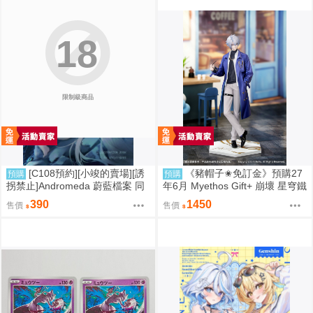
18
限制級商品
[C108預約][小竣的賣場][誘
《豬帽子✬免訂金》預購27
預購
預購
拐禁止]Andromeda 蔚藍檔案 同
年6月 Myethos Gift+ 崩壞 星穹鐵
人誌id=3727344
道 白厄 列車環遊記Ver 1/8 1011
390
1450
售價
售價