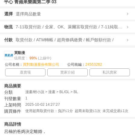
平心 青蘋果樂園第二季 03
選擇
選擇商品數量
物流
7-11取貨付款 / 全家、OK、萊爾富取貨付款 / 7-11純取貨 / 全家、OK、萊爾富純取貨 / 宅配/快遞 /
付款
取貨付款 / ATM轉帳 / 超商條碼繳費 / 帳戶餘額付款 /
買動漫
信用度：
99%
(上線中)
公司名稱：
買對動漫股份有限公司
公司統編：
24553282
逛賣場
賣家介紹
私訊賣家
商品摘要
分類
漫畫/輕小說 > 漫畫 > BL/GL > BL
刊登數量
1
上架時間
2025-10-02 14:27:27
購買條件
使用超商取貨付款：負評≦1分 超商未取貨≦1次 未完成交易≦1次
商品詳情
呂楠的爸媽決定離婚，