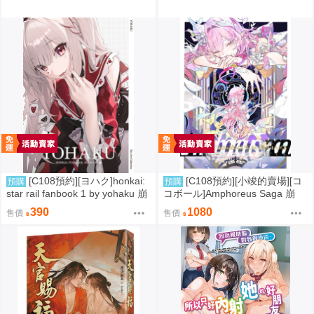
[C108預約][ヨハク]honkai:
[C108預約][小竣的賣場][コ
預購
預購
star rail fanbook 1 by yohaku 崩
コボール]Amphoreus Saga 崩
壞：星穹鐵道 同人誌id=3767971
壞：星穹鐵道 同人誌id=3745928
390
1080
售價
售價