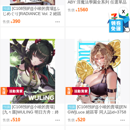
ABY 淫魔法學園全系列 任選單品
/ 3位學妹豪華全套組 疾風雷神
[C108預約][小竣的賣場][ふ
預購
1560
售價
X
じめぐり]RADIANCE Vol. 2 絕區
零 同人誌id=3755087
390
售價
[C108預約][小竣的賣場]
[C108預約][小竣的賣場][EN
預購
預購
[九々蜃]WULING 明日方舟：終
GW]Luce 絕區零 同人誌id=3758
末地 同人誌id=3774619
416
510
520
售價
售價