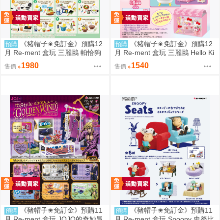
《豬帽子✬免訂金》預購12
《豬帽子✬免訂金》預購12
預購
預購
月 Re-ment 盒玩 三麗鷗 帕恰狗
月 Re-ment 盒玩 三麗鷗 Hello Ki
烘焙食譜 中盒8入 0816
tty 秘密房間之旅 中盒6入 0816
1980
1540
售價
售價
《豬帽子✬免訂金》預購11
《豬帽子✬免訂金》預購11
預購
預購
月 Re-ment 盒玩 JOJO的奇妙冒
月 Re-ment 盒玩 Snoopy 史努比