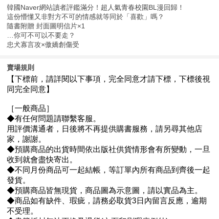
韓國Naver網站讀者評鑑滿分！超人氣青春校園BL漫回歸！
這份懵懂又非對方不可的情感就等同於「喜歡」嗎？
隨書附贈 封面圖明信片×1
…你可不可以不要走？
忠犬寡言攻×傲嬌創傷受
賣場規則