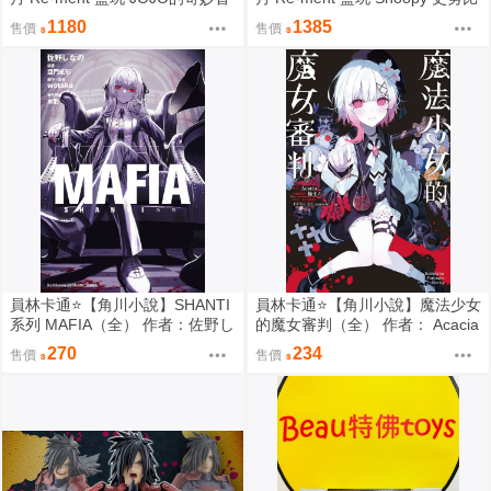
險 服裝精品店 黃金之風 中盒6入
悠閒座椅場景 中盒6入 0816
1180
1385
售價
售價
0816
員林卡通⭐️【角川小說】SHANTI
員林卡通⭐️【角川小說】魔法少女
系列 MAFIA（全） 作者：佐野し
的魔女審判（全） 作者： Acacia
なの (附尼采書套)
(附尼采書套)
270
234
售價
售價