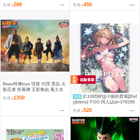
475
壞：星穹鐵道 同人誌id=3758363
280
450
售價
售價
Beau特佛toys 現貨 代理 景品 火
影忍者 疾風傳 五影集結 風土水
影 我愛羅 大野木 照美冥 0302
[C108預約][小竣的賣場][Eef
預購
1350
售價
y]bikini2 FGO 同人誌id=378295
7
520
售價