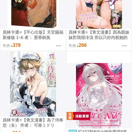
員林卡通⭐️【平心出版】天官賜福
員林卡通⭐️【青文漫畫】因為親妹
新修版 1~6 者： 墨香銅臭
妹對我很冷淡 所以只好內射她的
好朋友（全） 作者： あきさかや
378
266
售價
售價
もか
員林卡通⭐️【青文漫畫】為了侍奉
您（全） 作者： 可座ミドリ
[C107預約][小竣的賣場][音