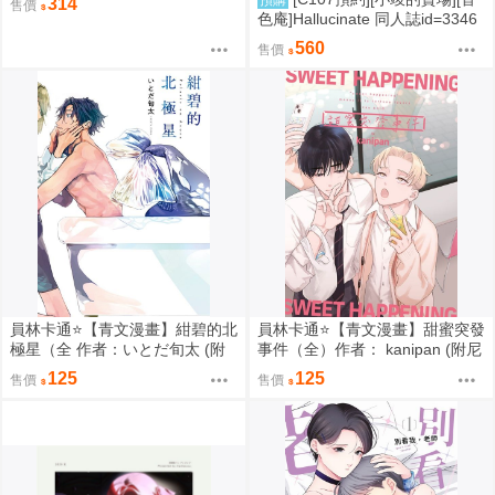
預購
314
售價
色庵]Hallucinate 同人誌id=3346
298
560
售價
員林卡通⭐️【青文漫畫】紺碧的北
員林卡通⭐️【青文漫畫】甜蜜突發
極星（全 作者：いとだ旬太 (附
事件（全）作者： kanipan (附尼
尼采書套)
采書套)
125
125
售價
售價