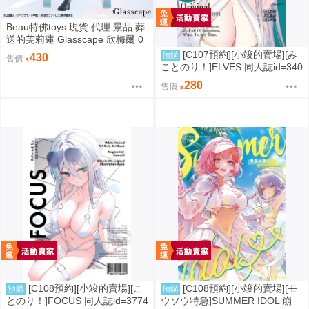
Beau特佛toys 現貨 代理 景品 葬
送的芙莉蓮 Glasscape 欣梅爾 0
302
[C107預約][小竣的賣場][み
預購
430
售價
ことのり！]ELVES 同人誌id=340
9788
280
售價
[C108預約][小竣的賣場][こ
[C108預約][小竣的賣場][モ
預購
預購
とのり！]FOCUS 同人誌id=3774
ウソウ特急]SUMMER IDOL 崩