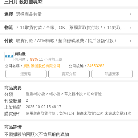
三日月 殺戮靈魂02
選擇
選擇商品數量
物流
7-11取貨付款 / 全家、OK、萊爾富取貨付款 / 7-11純取貨 / 全家、OK、萊爾富純取貨 / 宅配/快遞 /
付款
取貨付款 / ATM轉帳 / 超商條碼繳費 / 帳戶餘額付款 /
買動漫
信用度：
99%
11 小時前上線
公司名稱：
買對動漫股份有限公司
公司統編：
24553282
逛賣場
賣家介紹
私訊賣家
商品摘要
分類
漫畫/輕小說 > 輕小說 > 華文輕小說 > 幻奇冒險
刊登數量
2
上架時間
2025-10-02 15:48:17
購買條件
使用超商取貨付款：負評≦1分 超商未取貨≦1次 未完成交易≦1次
商品詳情
不願獵殺的困獸╳不肯屈服的獵物