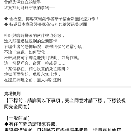
曾經染滿鮮血的雙手，
終於找到能夠守護的事物──
◆ 金石堂、博客來暢銷作者草子信全新無限流力作！
◆ 特邀日本商業漫畫家茶渋たむ繪製絕美封面
杜軒與臨時拼湊的伙伴被迫分散，
進入顛覆過往規則的全新關卡──
吞噬生者的恐怖病院、殺機四伏的迷霧小鎮，
不論「遊戲」如何變化，
杜軒與夏司宇總是能找到彼此、並肩作戰。
這一切是巧合、命運，抑或是……
「某個存在」精心設置的死亡陷阱？
地獄周而復始、獵殺永無止境，
在謎底揭曉之前，無人得以逃離──
賣場規則