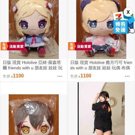
X
日版 現貨 Hololive 亞綺·羅森塔
日版 現貨 Hololive 癒月巧可 frien
爾 friends with u 朋友娃 娃娃 玩
ds with u 朋友娃 娃娃 玩偶 布偶
偶 布偶 亞綺羅森 Akirose アキ・
癒月ちょこ
1100
1100
售價
售價
ローゼンタール