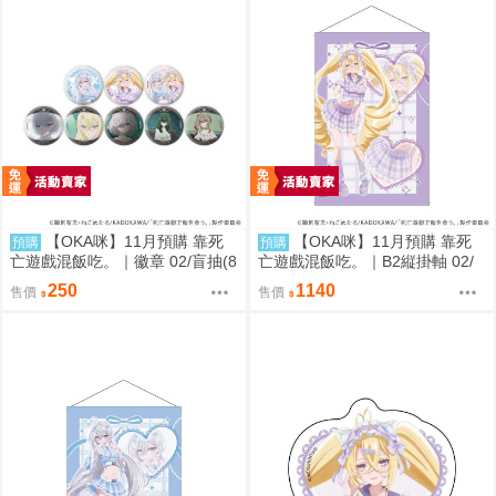
【OKA咪】11月預購 靠死
【OKA咪】11月預購 靠死
預購
預購
亡遊戲混飯吃。｜徽章 02/盲抽(8
亡遊戲混飯吃。｜B2縦掛軸 02/
種)(官方&新繪插畫) 隨機一款
(新繪插畫) (御城)
250
1140
售價
售價