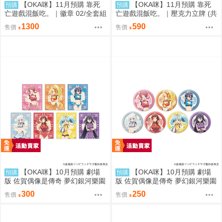
【OKA咪】11月預購 靠死
【OKA咪】11月預購 靠死
預購
預購
亡遊戲混飯吃。｜徽章 02/全套組
亡遊戲混飯吃。｜壓克力立牌 (共
(全8種)(官方&新繪插畫)
5款任選)
1300
590
售價
售價
【OKA咪】10月預購 劇場
【OKA咪】10月預購 劇場
預購
預購
版 佐賀偶像是傳奇 夢幻銀河樂園
版 佐賀偶像是傳奇 夢幻銀河樂園
｜壓克力卡片 02/盲抽(7種) 旗袍
｜徽章 03/盲抽(7種) 旗袍泳裝ve
300
250
售價
售價
泳裝ver. 隨機一款
r. 隨機一款