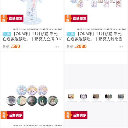
【OKA咪】11月預購 靠死
【OKA咪】11月預購 靠死
預購
預購
亡遊戲混飯吃。｜壓克力立牌 01/
亡遊戲混飯吃。｜壓克力鑰匙圈
A(新繪插畫) (幽鬼)
02/全套組(全8種)(官方&新繪插
590
2080
售價
售價
畫)