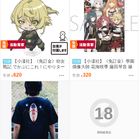
【小凜社】《免訂金》幼女
【小凜社】《免訂金》學園
預購
預購
戰記 でかぷにこれ！にやりター
偶像大師 花海咲季 藤田琴音 篠
ニャ 譚雅 壓克力立牌
澤廣 ECLIPSE LIGHT A3海報
620
320
售價
售價
18
限制級商品