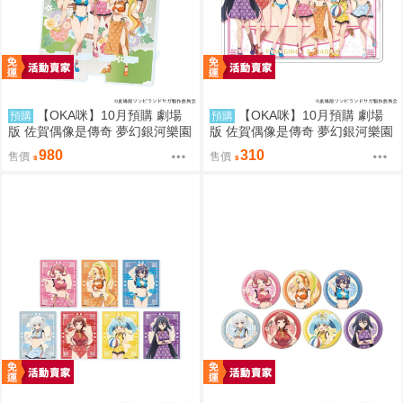
【OKA咪】10月預購 劇場
【OKA咪】10月預購 劇場
預購
預購
版 佐賀偶像是傳奇 夢幻銀河樂園
版 佐賀偶像是傳奇 夢幻銀河樂園
｜大型壓克力手機架 01/集合款
｜角色透明收納夾 02/集合款 旗
980
310
售價
售價
旗袍泳裝ver.
袍泳裝ver.(新繪插畫)