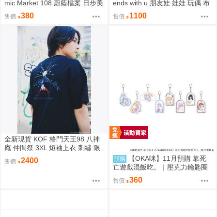
mic Market 108 蔚藍檔案 日步美
ends with u 朋友娃 娃娃 玩偶 布
ペロロ様が東大数学2026を解説
偶 座長 尾丸ポルカ
380
1100
售價
售價
する本
全新現貨 KOF 格鬥天王98 八神
庵 仲間祭 3XL 短袖上衣 刺繡 限
定聯名
【OKA咪】11月預購 靠死
預購
2400
售價
亡遊戲混飯吃。｜壓克力鑰匙圈
02/盲抽(8種)(官方&新繪插畫) 隨
360
售價
機一款