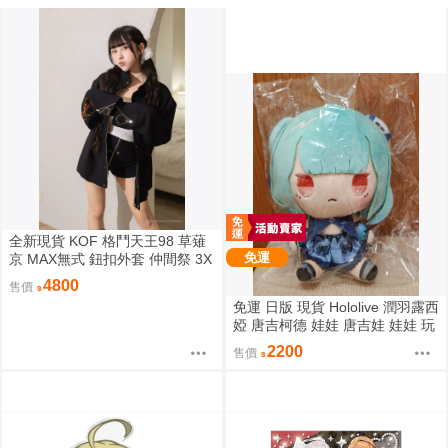
全新現貨 KOF 格鬥天王98 草薙
免運
京 MAX無式 鈕扣外套 仲間祭 3X
L 刺繡 限定聯名 外套
4800
售價
免運 日版 現貨 Hololive 潤羽露西
婭 唐吉柯德 娃娃 唐吉娃 娃娃 玩
偶 ドン・キホーテ もちどる 潤
2200
售價
羽るしあ