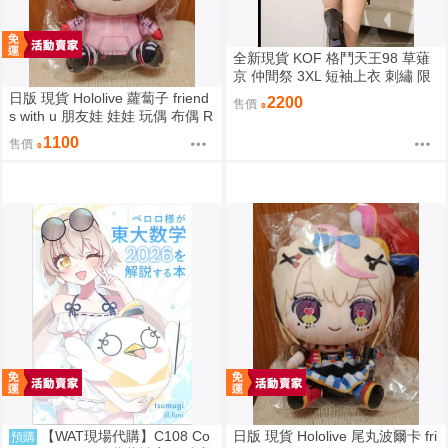
全新現貨 KOF 格鬥天王98 草薙
京 仲間祭 3XL 短袖上衣 刺繡 限
定聯名
日版 現貨 Hololive 蘿蔔子 friend
2200
售價
s with u 朋友娃 娃娃 玩偶 布偶 R
oboco ロボ子
1100
售價
【WAT現場代購】C108 Co
日版 現貨 Hololive 尾丸波爾卡 fri
預購