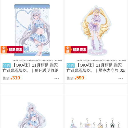
【OKA咪】11月預購 靠死
【OKA咪】11月預購 靠死
預購
預購
亡遊戲混飯吃。｜角色透明收納
亡遊戲混飯吃。｜壓克力立牌 02/
夾 01/ (新繪插畫) (幽鬼)
A(新繪插畫) (御城)
310
590
售價
售價