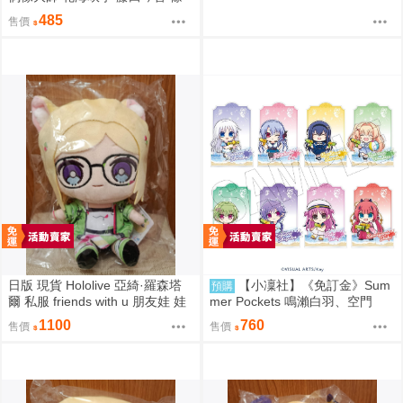
澤廣 ECLIPSE LIGHT 吊飾 桌上
485
售價
小旗
日版 現貨 Hololive 亞綺·羅森塔
【小凜社】《免訂金》Sum
預購
爾 私服 friends with u 朋友娃 娃
mer Pockets 鳴瀨白羽、空門
娃 玩偶 布偶 亞綺羅森 Akirose
蒼、久島鷗、紬溫達斯 壓克力立
1100
760
售價
售價
アキ・ローゼンタール
牌 吊飾 壓克力御守