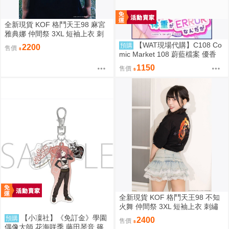
全新現貨 KOF 格鬥天王98 麻宮
雅典娜 仲間祭 3XL 短袖上衣 刺
繡 限定聯名
【WAT現場代購】C108 Co
預購
2200
售價
mic Market 108 蔚藍檔案 優香
ユウカの体重がERRORなんだが
1150
售價
全新現貨 KOF 格鬥天王98 不知
火舞 仲間祭 3XL 短袖上衣 刺繡
限定聯名
【小凜社】《免訂金》學園
預購
2400
售價
偶像大師 花海咲季 藤田琴音 篠