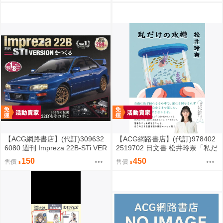
【ACG網路書店】(代訂)309632
【ACG網路書店】(代訂)978402
6080 週刊 Impreza 22B-STi VER
2519702 日文書 松井玲奈「私だ
SION をつくる (1) 創刊號
けの水槽」
150
450
售價
售價