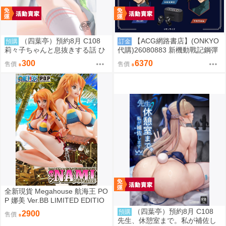
（四葉亭）預約8月 C108
【ACG網路書店】(ONKYO
預購
訂金
莉々子ちゃんと息抜きする話 ひ
代購)26080883 新機動戰記鋼彈
ろっち
W 聯名耳機 CP-TWS01F
300
6370
售價
售價
全新現貨 Megahouse 航海王 PO
P 娜美 Ver.BB LIMITED EDITIO
N PVC
（四葉亭）預約8月 C108
預購
2900
售價
先生、休憩室まで。私が補佐し