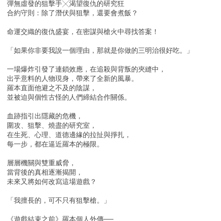
彈無虛發的狙擊手╳渴望復仇的研究狂
合約守則：除了潛伏與狙擊，還要會煮飯？
命運交織的復仇盛宴，在密謀與槍火中尋找答案！
「如果你非要我說一個理由，那就是你做的三明治很好吃。」
一場爆炸引發了連鎖效應，在追殺與背叛的夾縫中，
出乎意料的人物現身，帶來了全新的風暴。
羅本直面他避之不及的陰謀，
並被迫與個性古怪的人們締結合作關係。
血跡指引出隱藏的危機，
圍攻、狙擊、燒盡的研究室，
在生死、心理、道德邊緣的拉扯與掙扎，
每一步，都在逼近羅本的極限。
層層機關與雙重威脅，
當背後的真相逐漸揭開，
未來又將如何改寫這場遊戲？
「我擅長的，可不只有狙擊槍。」
《遊戲結束之前》羅本個人外傳──