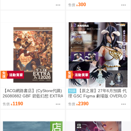
ますVV かのぱん
300
售價
【ACG網路書店】(CyStore代購)
【原之屋】27年6月預購 代
預購
26080882 GBF 碧藍幻想 EXTRA
理 GSC Figma 劇場版 OVERLO
Fes 2026 場刊 附:序號
RD 聖王國篇 雅兒貝德 0918
1190
2390
售價
售價