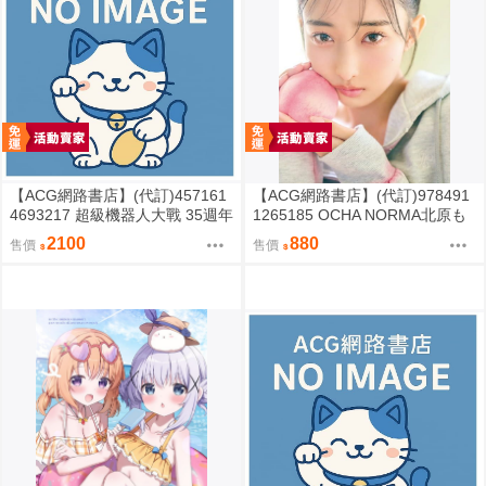
【ACG網路書店】(代訂)457161
【ACG網路書店】(代訂)978491
4693217 超級機器人大戰 35週年
1265185 OCHA NORMA北原も
紀念 JAM Project 主題歌完整專
も 寫真集「もももてぃーん。」
2100
880
售價
售價
輯 通常盤