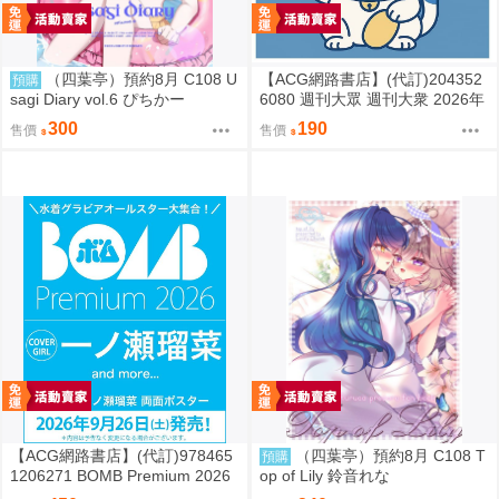
（四葉亭）預約8月 C108 U
【ACG網路書店】(代訂)204352
預購
sagi Diary vol.6 ぴちかー
6080 週刊大眾 週刊大衆 2026年
8月31日號 附:海報
300
190
售價
售價
【ACG網路書店】(代訂)978465
（四葉亭）預約8月 C108 T
預購
1206271 BOMB Premium 2026
op of Lily 鈴音れな
封面:一ノ瀬瑠菜 附:雙面海報