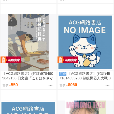
【ACG網路書店】(代訂)978490
【ACG網路書店】(代訂)45
訂金
9842138 日文書「ことばをさが
71614693200 超級機器人大戰 3
す絵日記辞典」YUEISHA DICTI
5週年紀念 JAM Project 主題歌完
550
8060
售價
售價
ONARY
整專輯 完全生產限定盤