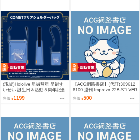
(現貨)Hololive 星街彗星 星街す
【ACG網路書店】(代訂)309612
いせい 誕生日＆活動５周年記念
6100 週刊 Impreza 22B-STi VER
COMET透明側背包 單肩背包
SION をつくる (8)
1199
500
售價
售價