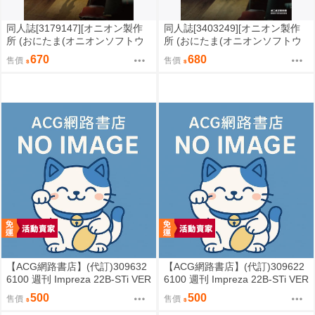
同人誌[3179147][オニオン製作
同人誌[3403249][オニオン製作
所 (おにたま(オニオンソフトウ
所 (おにたま(オニオンソフトウ
ェア))]昭和のカオスなゲームセ
ェア))]昭和のカオスなゲームセ
670
680
售價
售價
ンター (其他)
ンター PART 2 (其他)
【ACG網路書店】(代訂)309632
【ACG網路書店】(代訂)309622
6100 週刊 Impreza 22B-STi VER
6100 週刊 Impreza 22B-STi VER
SION をつくる (10)
SION をつくる (9)
500
500
售價
售價