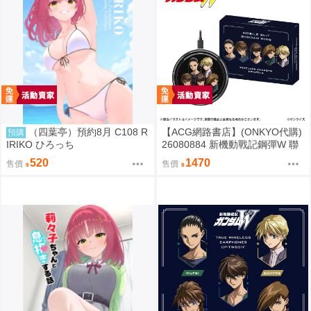
（四葉亭）預約8月 C108 R
【ACG網路書店】(ONKYO代購)
預購
IRIKO ひろっち
26080884 新機動戰記鋼彈W 聯
名耳機 專屬充電器
520
1470
售價
售價