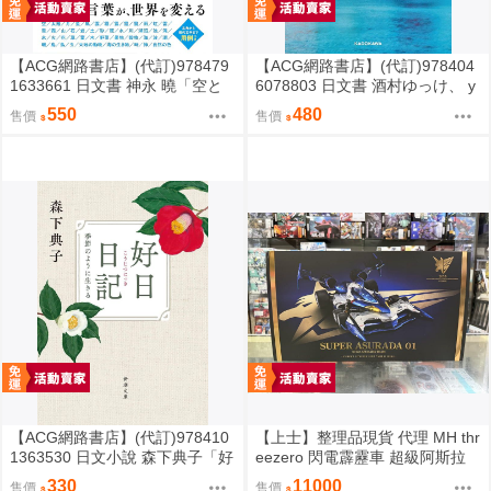
【ACG網路書店】(代訂)978479
【ACG網路書店】(代訂)978404
1633661 日文書 神永 曉「空と
6078803 日文書 酒村ゆっけ、 y
海と大地の言葉辞典」
ukke sakamura「明るい夜に、
550
480
售價
售價
星を探して」
【ACG網路書店】(代訂)978410
【上士】整理品現貨 代理 MH thr
1363530 日文小說 森下典子「好
eezero 閃電霹靂車 超級阿斯拉
日日記：季節のように生きる」
完全變形 無壓克力盒 請詳閱內文
330
11000
售價
售價