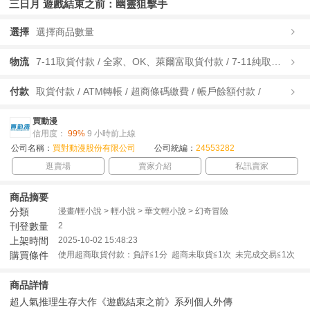
三日月 遊戲結束之前：幽靈狙擊手
選擇
選擇商品數量
物流
7-11取貨付款 / 全家、OK、萊爾富取貨付款 / 7-11純取貨 / 全家、OK、萊爾富純取貨 / 宅配/快遞 /
付款
取貨付款 / ATM轉帳 / 超商條碼繳費 / 帳戶餘額付款 /
買動漫
信用度：
99%
9 小時前上線
公司名稱：
買對動漫股份有限公司
公司統編：
24553282
逛賣場
賣家介紹
私訊賣家
商品摘要
分類
漫畫/輕小說 > 輕小說 > 華文輕小說 > 幻奇冒險
刊登數量
2
上架時間
2025-10-02 15:48:23
購買條件
使用超商取貨付款：負評≦1分 超商未取貨≦1次 未完成交易≦1次
商品詳情
超人氣推理生存大作《遊戲結束之前》系列個人外傳