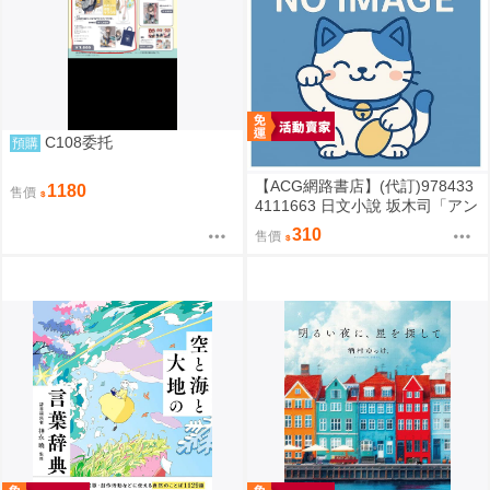
C108委托
預購
【ACG網路書店】(代訂)978433
1180
售價
4111663 日文小說 坂木司「アン
と幸福」
310
售價