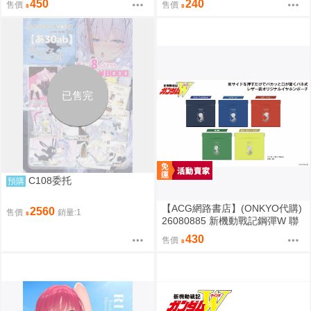
450
240
售價
售價
已售完
C108委托
預購
【ACG網路書店】(ONKYO代購)
2560
售價
銷量:1
26080885 新機動戰記鋼彈W 聯
名耳機 收納包
430
售價