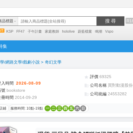
搜 尋
R1
商品標題
KSP
FF47
子午計畫
家庭教師
hololive
蔚藍檔案
鳴潮
Vspo
特集
學/網路文學/戲劇小說
>
奇幻文學
評價
69325
登入時間
2026-08-09
公司名稱
買對動漫股份
帳號
bookstore
公司統編
24553282
註冊時間
2014-09-29
店鋪
服務時間: 10點-19點
一
二
三
四
五
六
日