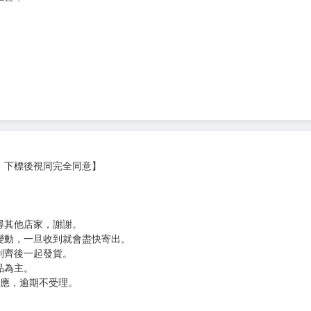
次 未完成交易≦1次 （近半年）
重疊，
，下標後視同完全同意】