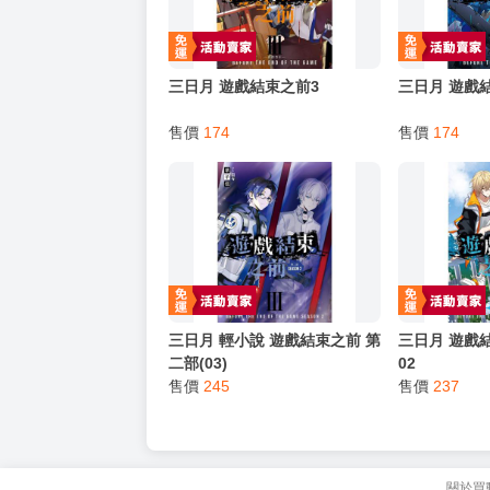
．每位客人的訂單大廚都會用心對待，還請耐
猜你喜歡
三日月 遊戲結束之前3
三日月 遊戲
售價
174
售價
174