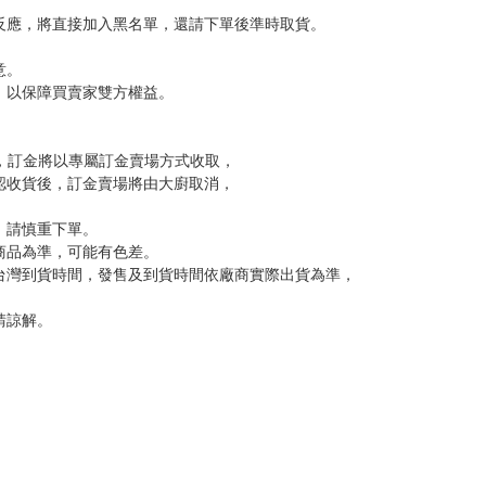
尋其他店家，謝謝。
變動，一旦收到就會盡快寄出。
到齊後一起發貨。
品為主。
反應，逾期不受理。
反應，將直接加入黑名單，還請下單後準時取貨。
意。
，以保障買賣家雙方權益。
訂金，訂金將以專屬訂金賣場方式收取，
認收貨後，訂金賣場將由大廚取消，
，請慎重下單。
商品為準，可能有色差。