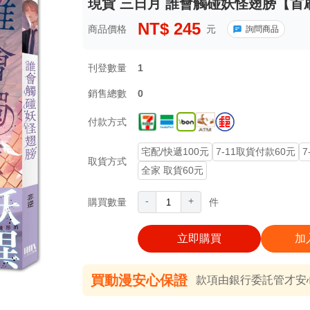
現貨 三日月 誰會觸碰妖怪翅膀【首
NT$
245
商品價格
元
詢問商品
刊登數量
1
銷售總數
0
付款方式
宅配/快遞100元
7-11取貨付款60元
7
取貨方式
全家 取貨60元
-
+
購買數量
件
立即購買
加
買動漫安心保證
款項由銀行委託管才安心 