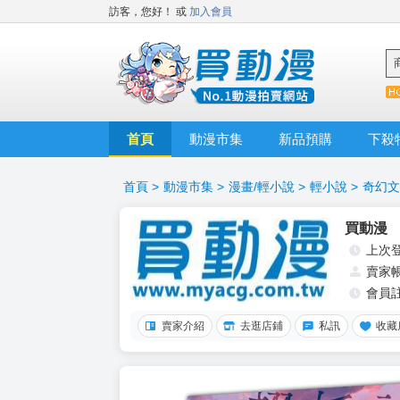
訪客，您好！
或
加入會員
首頁
動漫市集
新品預購
下殺
首頁
>
動漫市集
>
漫畫/輕小說
>
輕小說
>
奇幻文
買動漫
上次
賣家
會員
賣家介紹
去逛店鋪
私訊
收藏