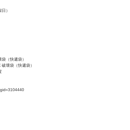
台灣到貨時間，發售及到貨時間依廠商實際出貨為準，
請諒解。
假日）
壞袋（快遞袋）
Ｅ破壞袋（快遞袋）