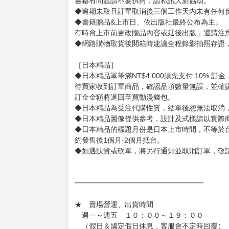
［一般商品］
◆有任何問題請聯繫客服。
用評價溝通者，日後將不再提供購書服務，請另
◆預購商品的出貨時間依出版社供貨情形會有所
◆不同月份商品可一起結帳，等訂單內所有商品
◆預購商品皆無現貨，商品圖為示意圖，請以實
◆商品如有缺件、瑕疵，請務必取貨3日內留言
◆書籍拆封無法更換及退貨(內頁印刷瑕疵例外)
書籍有問題請不要拆封，請私訊大廚協助。
◆逾期未取且訂單取消後三個工作天內未有任何
◆書籍贈品&上市日、依出版社最終公布為主。
有時會上市前更改贈品內容或延後出版，還請注
◆網路購物取貨後開箱時建議全程錄影拍照存證
［日本精品］
◆日本精品單筆滿NT$4,000須先支付 10% 
待買家收到訂單商品，確認品項數量無誤，並確
訂金金額將退回至買動漫錢包。
◆日本精品為受注代購性質，結單後恕無法取消
◆日本精品圖像僅供參考，設計及式樣請以實際