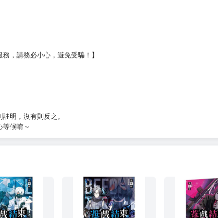
貨
）
?gid=3104440
服務，請務必小心，避免受騙！】
別註明，沒有則反之。