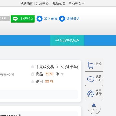
我的拍賣
訊息中心
最新公告
幫助中心
│
│
│
8 OFF
加入會員
會員登入
LINE登入
平台說明Q&A
結帳
未完成交易
0
次 (近半年)
商品
7170
件
有限公司
❔
訊息
中心
信用
99
%
常用
功能
TOP