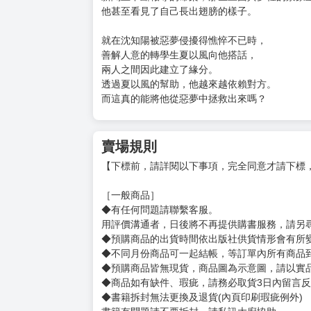
購買評價限制
使用超商取貨付款：負評≦1分 超商未取貨≦1
★當妖異與青春交織――
★異象叢生讓安穩的日常逐漸變得遙不可及
★首刷贈【霞輝】明信片一張
沈知陽被充滿血腥味的惡夢纏身，
血、羽毛、怪物、屍體——
新聞上不斷報導的命案，那些畫面與夢裡的景象
他甚至看見了自己長出翅膀的樣子。
就在沈知陽被惡夢侵擾得憔悴不已時，
善解人意的轉學生夏以風向他搭話，
兩人之間因此建立了緣分。
透過夏以風的幫助，他越來越依賴對方。
而這真的能將他從惡夢中拯救出來嗎？
賣場規則
【下標前，請詳閱以下事項，完全同意才請下標