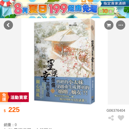
225
G06376404
銷量 : 0