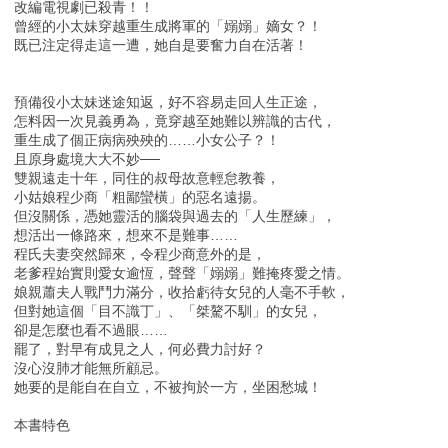
改編電視劇已殺青！！
曾經的小太妹穿越重生成將軍的「嫋嫋」嫡女？！
既已注定得走這一遭，她自是要奮力自在活著！
預備役小太妹迷途知返，好不容易走回人生正途，
怎料因一次見義勇為，竟穿越至她難以辨識的古代，
重生成了個正病病殃殃的……小女公子？！
且原身處境大大不妙──
雙親遠走十年，同住的叔母故意輕怠教養，
小姑娘程少商「粗鄙蠻橫」的惡名遠揚。
但沒關係，憑她靈活的腦袋與過去的「人生歷練」，
想活出一條路來，想來不是難事……
程氏夫妻突然歸來，令程少商意外的是，
老爹程始實則愛女逾恆，聲聲「嫋嫋」難掩疼愛之情。
娘親蕭夫人戰鬥力滿分，收拾虧待女兒的人毫不手軟，
但對她這個「目不識丁」、「桀驁不馴」的女兒，
卻是怎麼也看不過眼……
罷了，對早有成見之人，何必費力討好？
沒心沒肺才能無所顧忌。
她要的是能自在自立，不被拘於一方，坐困愁城！
本書特色