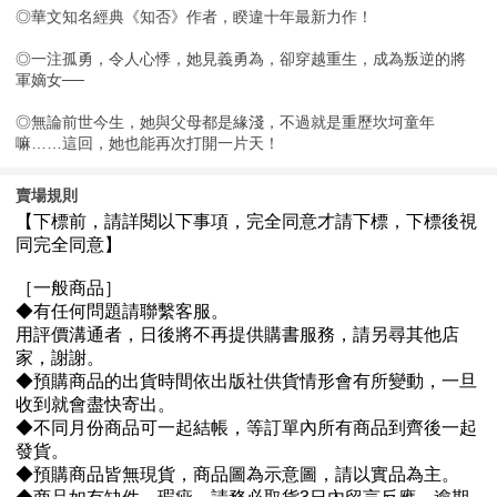
◎華文知名經典《知否》作者，睽違十年最新力作！
◎一注孤勇，令人心悸，她見義勇為，卻穿越重生，成為叛逆的將
軍嫡女──
◎無論前世今生，她與父母都是緣淺，不過就是重歷坎坷童年
嘛……這回，她也能再次打開一片天！
賣場規則