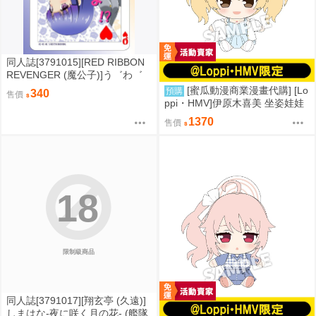
同人誌[3791015][RED RIBBON
REVENGER (魔公子)]う゛わ゛
き゛た゛よ゛ (寒蟬鳴泣之時)
[蜜瓜動漫商業漫畫代購] [Lo
預購
340
售價
ppi・HMV]伊原木喜美 坐姿娃娃
(預約至9/12)(2月預約)(蔚藍檔案)
1370
售價
(LAWSON合作)
18
限制級商品
同人誌[3791017][翔玄亭 (久遠)]
しまはな-夜に咲く月の花- (艦隊