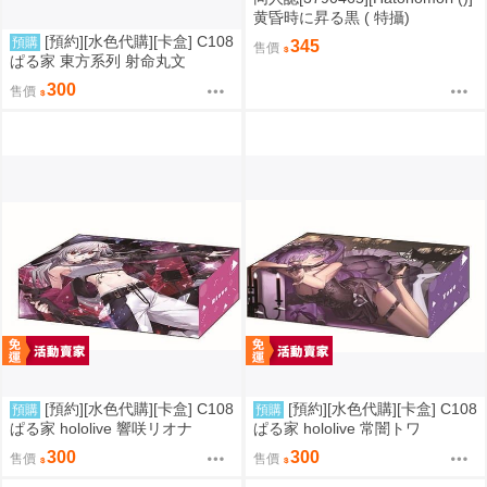
黄昏時に昇る黒 ( 特攝)
[預約][水色代購][卡盒] C108
預購
345
售價
ぱる家 東方系列 射命丸文
300
售價
[預約][水色代購][卡盒] C108
[預約][水色代購][卡盒] C108
預購
預購
ぱる家 hololive 響咲リオナ
ぱる家 hololive 常闇トワ
300
300
售價
售價