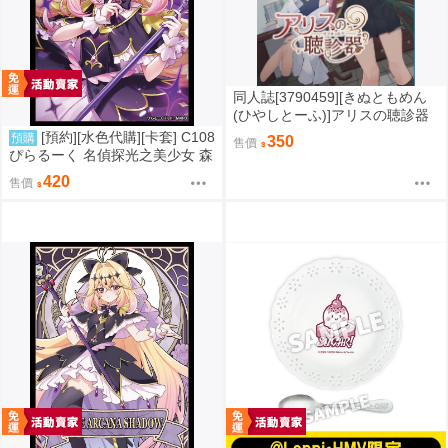
同人誌[3790459][きぬともめん
(ひやしとーふ)]アリスの聴診器
(幻想系)
[預約][水色代購][卡套] C108
預購
350
售價
ぴらるーく 名偵探光之美少女 森
亞露露卡 ver2
420
售價