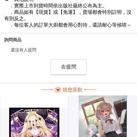
詢問商品
還沒有人提問
去提問
猜您喜歡