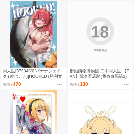
18
限制級商品
同人誌[3790469][バナナシェイ
衝動購物博物館 二手同人誌 【F
ク (紫バナナ)]HOOKED (勝利女
AN】我身百馬騎(我身白馬騎2)
神妮姬)
無修正中文版
470
130
售價
售價