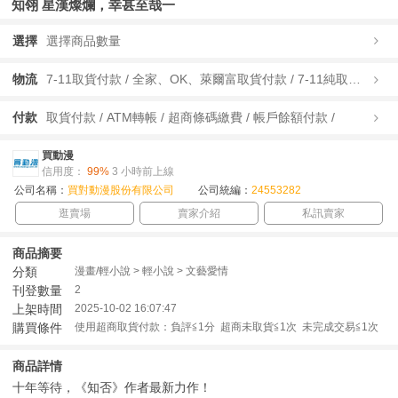
知翎 星漢燦爛，幸甚至哉一
選擇
選擇商品數量
物流
7-11取貨付款 / 全家、OK、萊爾富取貨付款 / 7-11純取貨 / 全家、OK、萊爾富純取貨 / 宅配/快遞 /
付款
取貨付款 / ATM轉帳 / 超商條碼繳費 / 帳戶餘額付款 /
買動漫
信用度：
99%
3 小時前上線
公司名稱：
買對動漫股份有限公司
公司統編：
24553282
逛賣場
賣家介紹
私訊賣家
商品摘要
分類
漫畫/輕小說 > 輕小說 > 文藝愛情
刊登數量
2
上架時間
2025-10-02 16:07:47
購買條件
使用超商取貨付款：負評≦1分 超商未取貨≦1次 未完成交易≦1次
商品詳情
十年等待，《知否》作者最新力作！