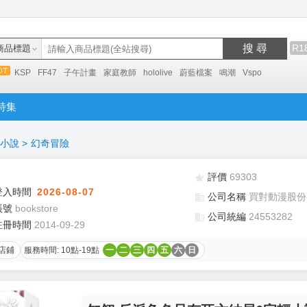
搜 尋
R1
商品標題
KSP
FF47
子午計畫
家庭教師
hololive
蔚藍檔案
鳴潮
Vspo
特集
小說
>
幻奇冒險
評價
69303
登入時間
2026-08-07
公司名稱
買對動漫股份
帳號
bookstore
公司統編
24553282
註冊時間
2014-09-29
店鋪
服務時間: 10點-19點
一
二
三
四
五
六
日