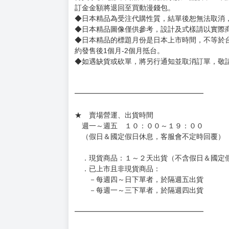
◆書籍拆封無法更換及退貨(內頁印刷瑕疵例外)
書籍有問題請不要拆封，請私訊大廚協助。
◆逾期未取且訂單取消後三個工作天內未有任何
◆書籍贈品&上市日、依出版社最終公布為主。
有時會上市前更改贈品內容或延後出版，還請注
◆網路購物取貨後開箱時建議全程錄影拍照存證
［日本精品］
◆日本精品單筆滿NT$4,000須先支付 10% 
待買家收到訂單商品，確認品項數量無誤，並確
訂金金額將退回至買動漫錢包。
◆日本精品為受注代購性質，結單後恕無法取消
◆日本精品圖像僅供參考，設計及式樣請以實際
◆日本精品的標題月份是日本上市時間，不等於
約發售後1個月-2個月抵台。
◆如遇缺貨或砍單，將另行通知並取消訂單，敬
━━━━━━━━━━━━━━━━━━
★ 賣場營運、出貨時間