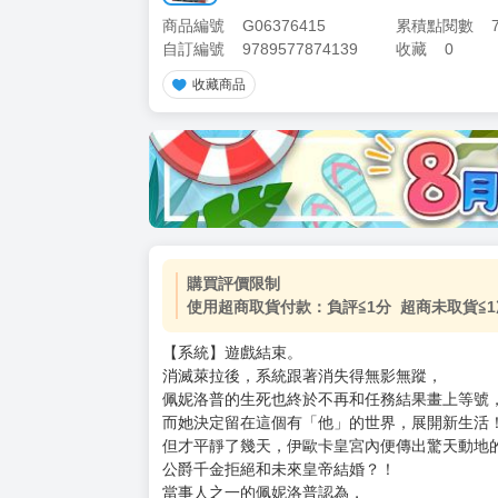
商品編號
G06376415
累積點閱數
自訂編號
9789577874139
收藏
0
收藏商品
加價購
( 共
1
件商品 )
(加購品) 買動漫★《$15元-
-
+