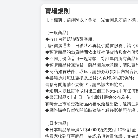
◎榮獲韓國KakaoPage 2020年度網路小說
◎2023年7月，最後一集光速降臨知翎，機智
◎覺得前五集不夠甜的讀者們，絕對不能錯過的
◎隨書附贈迷人千金霧透卡。
我相信，我的選擇始終沒有錯過。
未來依舊充滿未知，但只要有他在，終將迎來圓
韓國KakaoPage人氣破億奇幻羅曼史小說
精彩番外甜蜜展開！
賣場規則
【下標前，請詳閱以下事項，完全同意才請下標
［一般商品］
◆有任何問題請聯繫客服。
用評價溝通者，日後將不再提供購書服務，請另
◆預購商品的出貨時間依出版社供貨情形會有所
◆不同月份商品可一起結帳，等訂單內所有商品
◆預購商品皆無現貨，商品圖為示意圖，請以實
◆商品如有缺件、瑕疵，請務必取貨3日內留言