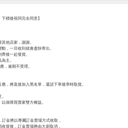
第二名，閱讀人數突破1.4億、超過22萬名讀者十星好評推薦！
又迷人的反派角色霸氣回歸！從此，佩妮洛普不再受限於系統，終於可以自
精彩番外！除了帶你慢慢揭開所有謎底，還有公爵千金╳辣個男人，超甜
滿結局！
，下標後視同完全同意】
尋其他店家，謝謝。
變動，一旦收到就會盡快寄出。
到齊後一起發貨。
品為主。
反應，逾期不受理。