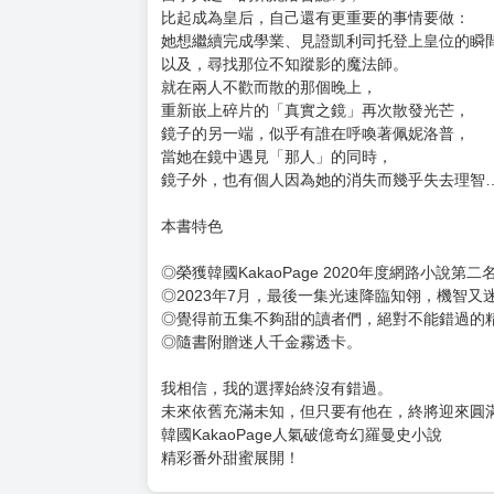
購買評價限制
使用超商取貨付款：負評≦1分 超商未取貨≦1
【系統】遊戲結束。
消滅萊拉後，系統跟著消失得無影無蹤，
佩妮洛普的生死也終於不再和任務結果畫上等號
而她決定留在這個有「他」的世界，展開新生活
但才平靜了幾天，伊歐卡皇宮內便傳出驚天動地的
公爵千金拒絕和未來皇帝結婚？！
當事人之一的佩妮洛普認為，
比起成為皇后，自己還有更重要的事情要做：
她想繼續完成學業、見證凱利司托登上皇位的瞬
以及，尋找那位不知蹤影的魔法師。
就在兩人不歡而散的那個晚上，
重新嵌上碎片的「真實之鏡」再次散發光芒，
鏡子的另一端，似乎有誰在呼喚著佩妮洛普，
當她在鏡中遇見「那人」的同時，
鏡子外，也有個人因為她的消失而幾乎失去理智
本書特色