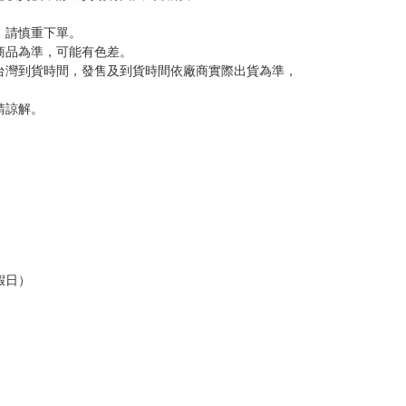
反應，將直接加入黑名單，還請下單後準時取貨。
意。
，以保障買賣家雙方權益。
訂金，訂金將以專屬訂金賣場方式收取，
認收貨後，訂金賣場將由大廚取消，
，請慎重下單。
商品為準，可能有色差。
台灣到貨時間，發售及到貨時間依廠商實際出貨為準，
請諒解。