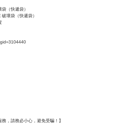
假日）
壞袋（快遞袋）
Ｅ破壞袋（快遞袋）
貨
）
?gid=3104440