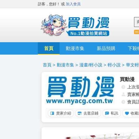
訪客，您好！
或
加入會員
首頁
動漫市集
新品預購
下殺
首頁
>
動漫市集
>
漫畫/輕小說
>
輕小說
>
華文輕
買動漫
上次
賣家
會員
賣家介紹
去逛店鋪
私訊
收藏