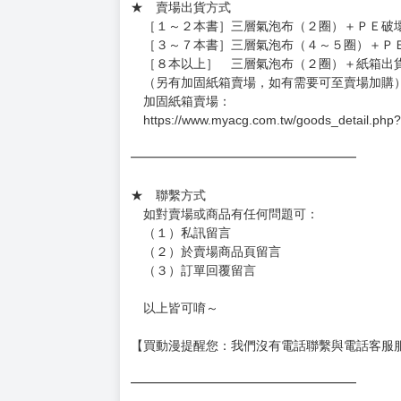
週一～週五 １０：００～１９：００
（假日＆國定假日休息，客服會不定時回覆）
．現貨商品：１～２天出貨（不含假日＆國定
．已上市且非現貨商品：
－每週四～日下單者，於隔週五出貨
－每週一～三下單者，於隔週四出貨
━━━━━━━━━━━━━━━━━━
★ 賣場出貨方式
［１～２本書］三層氣泡布（２圈）＋ＰＥ破
［３～７本書］三層氣泡布（４～５圈）＋Ｐ
［８本以上］ 三層氣泡布（２圈）＋紙箱出
（另有加固紙箱賣場，如有需要可至賣場加購
加固紙箱賣場：
https://www.myacg.com.tw/goods_detail.php
━━━━━━━━━━━━━━━━━━
★ 聯繫方式
如對賣場或商品有任何問題可：