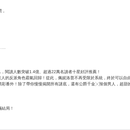
次 未完成交易≦1次 （近半年）
，
！
消息──
間，
……