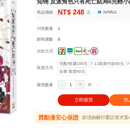
知翎 反派角色只有死亡結局6完輕小
NT$
248
商品價格
元
詢問商品
刊登數量
1
銷售總數
0
付款方式
宅配/快遞100元
7-11取貨付款60元
7
取貨方式
全家 取貨60元
-
+
購買數量
件
立即購買
加
買動漫安心保證
款項由銀行委託管才安心 