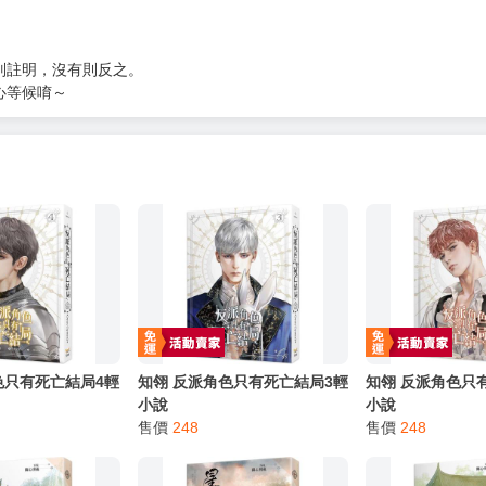
服務，請務必小心，避免受騙！】
別註明，沒有則反之。
心等候唷～