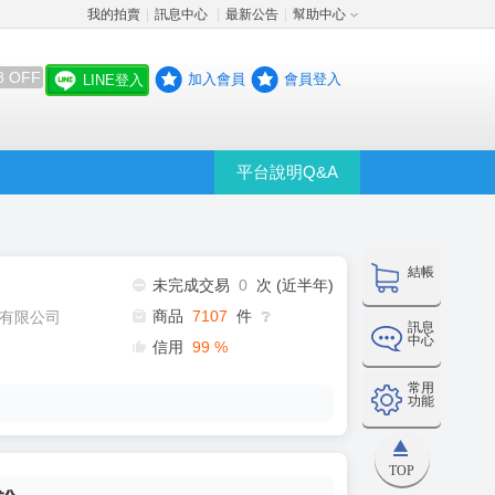
我的拍賣
訊息中心
最新公告
幫助中心
│
│
│
8 OFF
加入會員
會員登入
LINE登入
平台說明Q&A
結帳
未完成交易
0
次 (近半年)
商品
7107
件
有限公司
❔
訊息
中心
信用
99
%
常用
功能
TOP