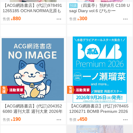
【ACG網路書店】(代訂)978491
（四葉亭）預約8月 C108 U
預購
1265185 OCHA NORMA北原も
sagi Diary vol.6 ぴちかー
も 寫真集「もももてぃーん。」
880
300
售價
售價
【ACG網路書店】(代訂)204352
【ACG網路書店】(代訂)978465
6080 週刊大眾 週刊大衆 2026年
1206271 BOMB Premium 2026
8月31日號 附:海報
封面:一ノ瀬瑠菜 附:雙面海報
190
450
售價
售價