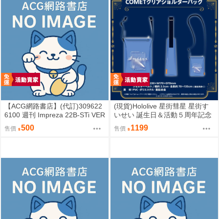
【ACG網路書店】(代訂)309622
(現貨)Hololive 星街彗星 星街す
6100 週刊 Impreza 22B-STi VER
いせい 誕生日＆活動５周年記念
SION をつくる (9)
COMET透明側背包 單肩背包
500
1199
售價
售價