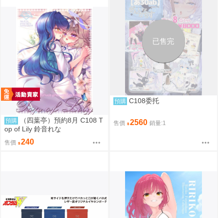
已售完
C108委托
預購
（四葉亭）預約8月 C108 T
預購
2560
售價
銷量:1
op of Lily 鈴音れな
240
售價