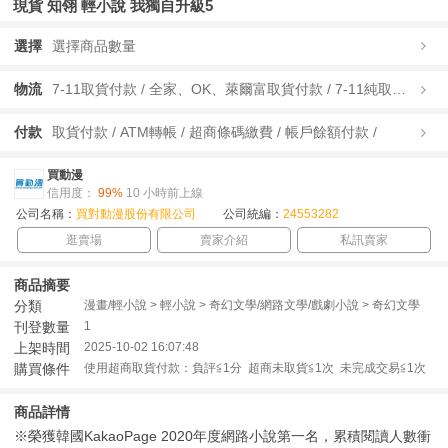
現貨 知翎 輕小說 我獨自升級5
選擇
選擇商品數量
物流
7-11取貨付款 / 全家、OK、萊爾富取貨付款 / 7-11純取貨 / 全家、OK、萊爾富純取貨 / 宅配/快遞 /
付款
取貨付款 / ATM轉帳 / 超商條碼繳費 / 帳戶餘額付款 /
買動漫
信用度：
99%
10 小時前上線
公司名稱：
買對動漫股份有限公司
公司統編：
24553282
逛賣場
賣家介紹
私訊賣家
商品摘要
分類
漫畫/輕小說 > 輕小說 > 奇幻文學/網路文學/戲劇小說 > 奇幻文學
刊登數量
1
上架時間
2025-10-02 16:07:48
購買條件
使用超商取貨付款：負評≦1分 超商未取貨≦1次 未完成交易≦1次
商品詳情
※榮獲韓國KakaoPage 2020年度網路小說第一名，累積閱讀人數衝