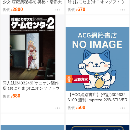
少女 塔羅奧秘權杖 奥祕・暗影天
所 (おにたま(オニオンソフトウ
使 權杖 法杖 魔法棒 變身器 森亞
ェア))]昭和のカオスなゲームセ
2800
670
售價
售價
露露卡
ンター (其他)
同人誌[3403249][オニオン製作
所 (おにたま(オニオンソフトウ
ェア))]昭和のカオスなゲームセ
【ACG網路書店】(代訂)309632
680
售價
ンター PART 2 (其他)
6100 週刊 Impreza 22B-STi VER
SION をつくる (10)
500
售價