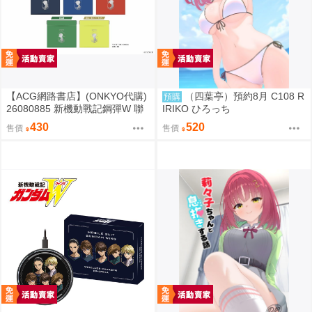
【ACG網路書店】(ONKYO代購)
（四葉亭）預約8月 C108 R
預購
26080885 新機動戰記鋼彈W 聯
IRIKO ひろっち
名耳機 收納包
430
520
售價
售價