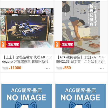
【上士】整理品現貨 代理 MH thr
【ACG網路書店】(代訂)978490
eezero 閃電霹靂車 超級阿斯拉
9842138 日文書「ことばをさが
完全變形 無壓克力盒 請詳閱內文
す絵日記辞典」YUEISHA DICTI
11000
550
售價
售價
ONARY