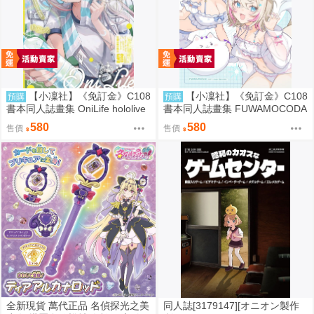
【小凜社】《免訂金》C108
【小凜社】《免訂金》C108
預購
預購
書本同人誌畫集 OniLife hololive
書本同人誌畫集 FUWAMOCODA
百鬼綾目
YS6 イコモチ hololive
580
580
售價
售價
全新現貨 萬代正品 名偵探光之美
同人誌[3179147][オニオン製作