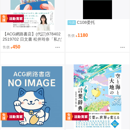
C108委托
預購
【ACG網路書店】(代訂)978402
1180
售價
2519702 日文書 松井玲奈「私だ
けの水槽」
450
售價