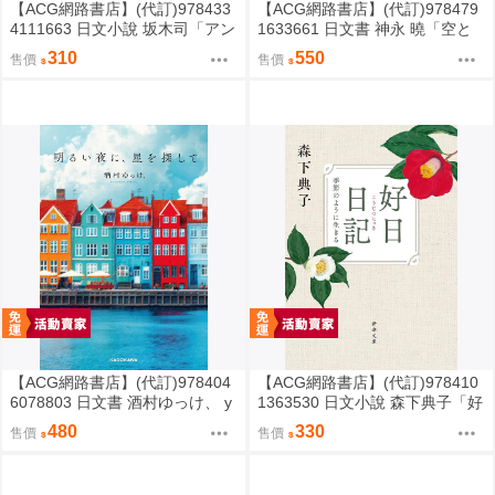
【ACG網路書店】(代訂)978433
【ACG網路書店】(代訂)978479
4111663 日文小說 坂木司「アン
1633661 日文書 神永 曉「空と
と幸福」
海と大地の言葉辞典」
310
550
售價
售價
【ACG網路書店】(代訂)978404
【ACG網路書店】(代訂)978410
6078803 日文書 酒村ゆっけ、 y
1363530 日文小說 森下典子「好
ukke sakamura「明るい夜に、
日日記：季節のように生きる」
480
330
售價
售價
星を探して」