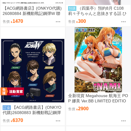
【ACG網路書店】(ONKYO代購)
（四葉亭）預約8月 C108
預購
26080884 新機動戰記鋼彈W 聯
莉々子ちゃんと息抜きする話 ひ
名耳機 專屬充電器
ろっち
1470
300
售價
售價
全新現貨 Megahouse 航海王 PO
P 娜美 Ver.BB LIMITED EDITIO
N PVC
【ACG網路書店】(ONKYO
訂金
2900
售價
代購)26080883 新機動戰記鋼彈
W 聯名耳機 CP-TWS01F
6370
售價