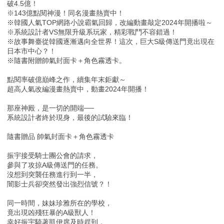
破4.5億！
※143億點閱神漫！同名漫畫熱賣中！
※韓國人氣TOP網路小說霸氣回歸，改編動畫敲定2024年開播啦～
※系統設計者VS無限升級系玩家，精彩戰鬥不容錯過！
※故事舞臺從韓國逐漸邁向全世界！這次，巨大S級傳送門竟出現在
日本市中心？！
※隨書附贈帥氣封面卡＋角色霧透卡。
點閱率破億巔峰之作，續集年末鉅獻～
超高人氣改編漫畫熱賣中，動畫2024年開播！
那座神殿，是一切的開端──
系統設計者終於現身，最後的試驗來臨！
隨書贈品 帥氣封面卡＋角色霧透卡
振宇接受騎士團公會的請求，
參與了攻掠A級傳送門的任務。
沒想到突襲任務進行到一半，
闇影士兵卻突然發出強烈信號？！
同一時間，妹妹珍雅所在的學校，
竟出現凶殘狂暴的A級獸人！
幸好振宇騎著凱伊席及時趕到，