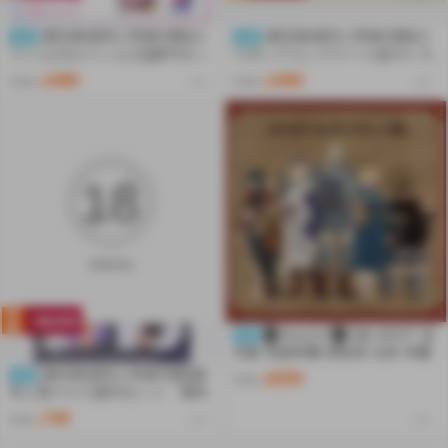
[蜜瓜動漫同人周邊代購][ル
[蜜瓜動漫同人周邊代購][ロ
預購
預購
リくらげ(ルリくらげ)][新刊セッ
リポップコンプリート(恋小いろ
ト]くらげびより in ラハイロイ
り)]【新刊セット5点セット】My
1490
1400
售價
售價
(同人誌)
Baby 6(同人誌)
18
限制級商品
█Mine公仔█日版 AVIOT 迷
預購
宮飯 瑪露希爾 萊歐斯 先西 奇爾
查克 法琳 耳機 聯名 TE-V1R-DJ
[蜜瓜動漫同人周邊代購][猫
預購
6250
售價
M
耳と黒マスク]新刊セット「爆乳
ギャルの幸奈ちゃんと警官コス
740
售價
エッチ」(同人誌)