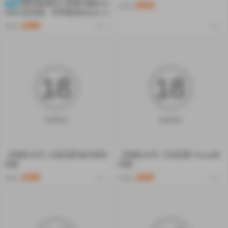
見八千代 耳機 聯名 CP-TWS01E
[蜜瓜動漫同人周邊代購][Twi
預購
5920
售價
B7133
nBox(花花捲、草草饅)]Maison d
e l’Ete【B2Wスエードタペスト
1680
售價
リー】(B2掛軸特典版)(同人誌)
18
18
限制級商品
限制級商品
【預購10月】王様恋愛 駿河屋初
【預購10月】王様恋愛 Fanza初
回版
回版
3250
3250
售價
售價