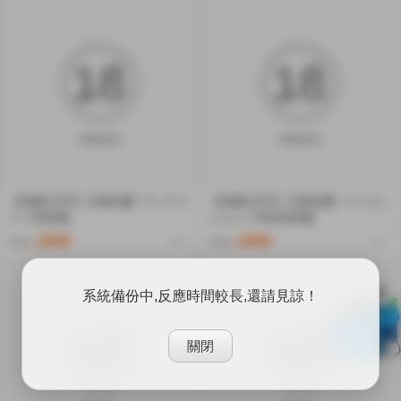
18
18
限制級商品
限制級商品
【預購10月】王様恋愛 ブックメ
【預購10月】王様恋愛 パソコン
イト初回版
ショップMK初回版
3250
3250
售價
售價
X
系統備份中,反應時間較長,還請見諒！
18
18
關閉