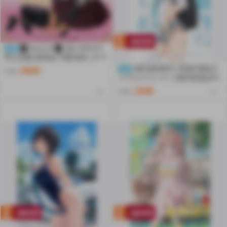
█Mine公仔█日版 ONKYO
預購
零之使魔 露易絲 耳機 聯名 CP-T
WS01F 充電器 B7131
[蜜瓜動漫同人周邊代購][ロ
預購
5920
售價
イヤルマウンテン(珈琲貴族)]FE
TISH ACADEMY【B2Wスエー
1540
售價
ドタペストリー】(B2掛軸特典
版)(同人誌)