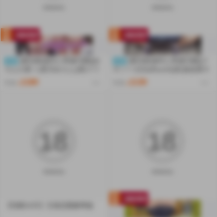
限制級商品
限制級商品
[蜜瓜動漫同人周邊代購][め
[蜜瓜動漫同人周邊代購][ク
預購
預購
ろんの星々(星月めろん)]母スワ
サソーダ(DaRoon5)]牝臭改善サ
ッピング5前編～カウントダウン
イエンス【A5アクリルフィギュ
1180
1130
售價
售價
はあと6日…奈緒子(42)が将斗(2
ア】(A5壓克力立牌特典版)(同人
0)に迫った話～【A5アクリルフ
誌)
ィギュア】(A5壓克力立牌特典
版)(同人誌)
18
18
限制級商品
限制級商品
【預購10月】王様恋愛豪華版