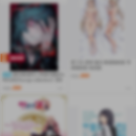
星工坊 原神 凝光 動漫抱枕套 等
身抱枕套 枕頭套
[蜜瓜動漫同人周邊代購][Ga
預購
900
售價
ff(Gaff)]Tsurugi collection2【B5
色紙】(蔚藍檔案)(B5色紙特典版)
560
售價
(同人誌)