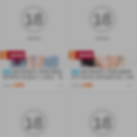
18
18
限制級商品
限制級商品
[蜜瓜動漫同人周邊代購][紅
[蜜瓜動漫同人周邊代購][BL
預購
預購
屋(草野紅壱)]初めての彼女、初
ACK ANGEL(REN)]両片思いの幼
めての彼氏。4【メロン限定特典
馴染の喘ぎ声が聞こえる件につ
1280
1480
售價
售價
付】【A5アクリルフィギュア】
いて3【A5アクリルスタンド】
(A5壓克力立牌特典版)(同人誌)
(A5壓克力立牌特典版)(同人誌)
18
18