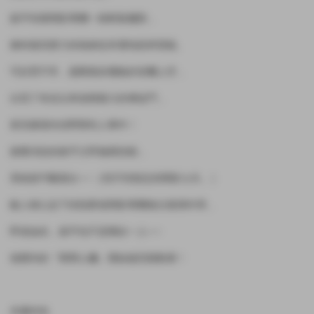
振宇領著闇影軍團一路斬殺魔獸，
擁有最高實力的柏納也幸運地迎來晉級。
可好景不常，凝聚最多魔氣的首爾上空，
出現了有史以來規模最大的傳送門，
甚至爆發街頭野獸吃人事件！
接獲消息的振宇立即施展技能，
系統卻不斷跳出──［找不到指定的闇影士兵。］
敵人精心設下的陷阱使闇影軍團無法發揮作用，
即使如此，振宇也不是獨自一人──
他體內的「闇黑心臟」開始猛烈跳動著！
本書特色