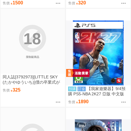
巾
ヤーには敵わない！ (瑠璃龍龍)
1500
320
售價
售價
青木瑠璃 神代藍莉
18
限制級商品
同人誌[3792973][LITTLE SKY
(たかやゆういち)]僕の卒業式が
ヤバイやつ (我心中那危險的東
【我家遊樂器】9/4預
預購
訂金
325
售價
西)
購 PS5-NBA 2K27 亞版 中文版
美國職業籃球
1890
售價