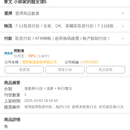
青文 小林家的龍女僕5
選擇
選擇商品數量
物流
7-11取貨付款 / 全家、OK、萊爾富取貨付款 / 7-11純取貨 / 全家、OK、萊爾富純取貨 / 宅配/快遞 /
付款
取貨付款 / ATM轉帳 / 超商條碼繳費 / 帳戶餘額付款 /
買動漫
信用度：
99%
(上線中)
公司名稱：
買對動漫股份有限公司
公司統編：
24553282
逛賣場
賣家介紹
私訊賣家
商品摘要
分類
漫畫/輕小說 > 漫畫 > 奇幻/魔法
刊登數量
1
上架時間
2025-10-02 18:16:43
購買條件
使用超商取貨付款：負評≦1分 超商未取貨≦1次 未完成交易≦1次
商品詳情
無