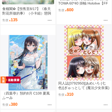
TOWA 60*40 掛軸 Hololive【FF
47場前預購】{宅即門}
食糧閣✿【預售至8/17】《春天
600
售價
對花所做的事》（小卡組）戀與
深空／沈星回／祁煜／黎深／秦
135
售價
徹／夏以晝／疊紙
同人誌[3792950][あめいろ (七
色)]ぎゅっとして (魔法少女奈葉)
（四葉亭）預約8月 C108 夏風
310
售價
ふーみ
380
售價