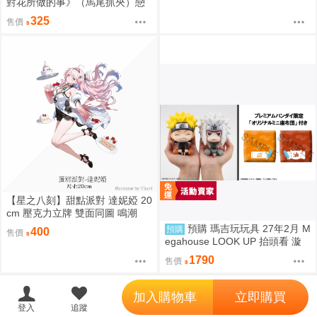
對花所做的事》（馬尾抓夾）戀
與深空／沈星回／祁煜／黎深／
325
售價
秦徹／夏以晝／疊紙
【星之八刻】甜點派對 達妮婭 20
cm 壓克力立牌 雙面同圖 鳴潮
【FF47場前預購】{宅即門}
預購 瑪吉玩玩具 27年2月 M
預購
400
售價
egahouse LOOK UP 抬頭看 漩
渦鳴人 自來也 0813
1790
售價
';
加入購物車
立即購買
登入
追蹤