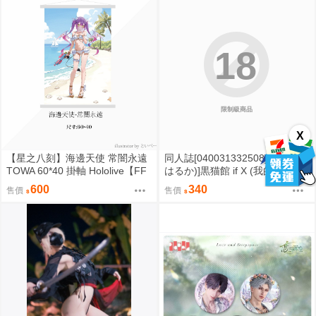
18
限制級商品
X
【星之八刻】海邊天使 常闇永遠
同人誌[040031332508][ (綾小路
TOWA 60*40 掛軸 Hololive【FF
はるか)]黒猫館 if X (我的妹妹哪
47場前預購】{宅即門}
有這麼可愛)黒猫
600
340
售價
售價