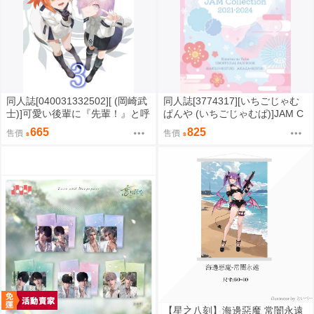
同人誌[040031332502][ (岡崎武
同人誌[3774317][いちごじゃむ
士)]可愛い後輩に『先輩！』と呼
ぱんや (いちごじゃむぱ)]JAM C
ばれたい3 完全版 (Fate/FGO)
ollection 2021-2024 狛恋・猗窩
665
825
售價
售價
マシュ・キリエライト 藤丸立香
恋再録集 (鬼滅之刃)
（♂・♀） フランケンシュタイ
ン
【星之八刻】海邊惡魔 常闇永遠