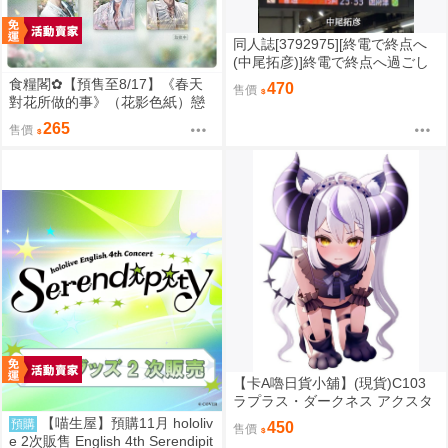
同人誌[3792975][終電で終点へ
(中尾拓彦)]終電で終点へ過ごし
方ガイド東京発・品川発編 (其
食糧閣✿【預售至8/17】《春天
470
售價
他)
對花所做的事》（花影色紙）戀
與深空／沈星回／祁煜／黎深／
265
售價
秦徹／夏以晝／疊紙
【卡A嚕日貨小舖】(現貨)C103
ラプラス・ダークネス アクスタ
同人壓克力立牌 社團名: えくれ
【喵生屋】預購11月 hololiv
預購
450
售價
あ。 繪師:璃椛
e 2次販售 English 4th Serendipit