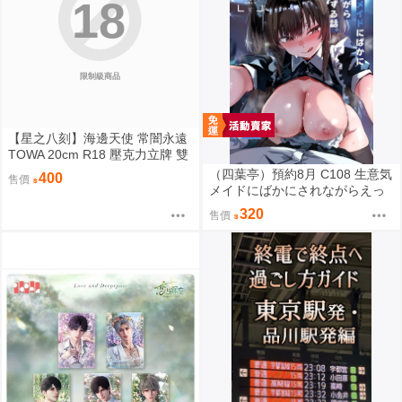
18
限制級商品
【星之八刻】海邊天使 常闇永遠
TOWA 20cm R18 壓克力立牌 雙
面不同圖 Hololive【FF47場前預
（四葉亭）預約8月 C108 生意気
400
售價
購】{宅即門}
メイドにばかにされながらえっ
ちする話。2 むおと
320
售價