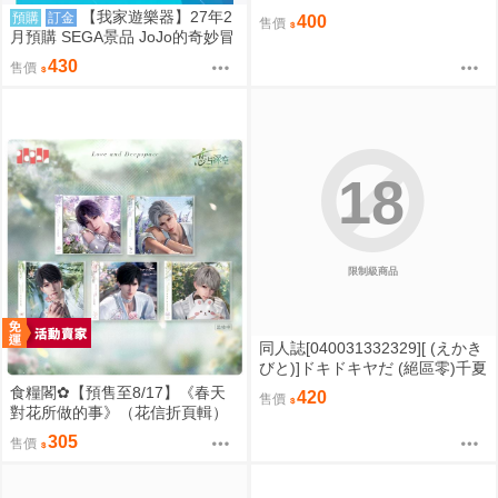
鳴潮【FF47場前預購】{宅即門}
【我家遊樂器】27年2
預購
訂金
400
售價
月預購 SEGA景品 JoJo的奇妙冒
險 石之海 XrossLinkMAX 神父 恩
430
售價
里克·普奇
18
限制級商品
同人誌[040031332329][ (えかき
びと)]ドキドキヤだ (絕區零)千夏
食糧閣✿【預售至8/17】《春天
420
售價
對花所做的事》（花信折頁輯）
戀與深空／沈星回／祁煜／黎深
305
售價
／秦徹／夏以晝／疊紙