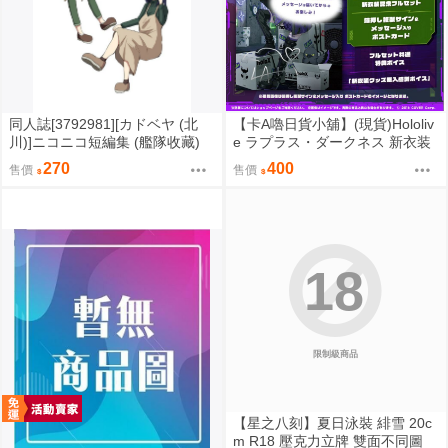
同人誌[3792981][カドベヤ (北
【卡A嚕日貨小舖】(現貨)Hololiv
川)]ニコニコ短編集 (艦隊收藏)
e ラプラス・ダークネス 新衣装
記念 複製簽名明信片
270
400
售價
售價
18
限制級商品
【星之八刻】夏日泳裝 緋雪 20c
m R18 壓克力立牌 雙面不同圖