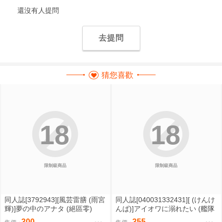
還沒有人提問
去提問
猜您喜歡
18
18
限制級商品
限制級商品
同人誌[3792943][風芸雷膳 (雨宮
同人誌[040031332431][ (けんけ
輝)]夢の中のアナタ (絕區零)
んぱ)]アイオワに溺れたい (艦隊
收藏)アイオワ
300
355