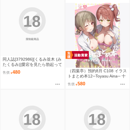
18
限制級商品
同人誌[3792986][くるみ並木 (み
たくるみ)]愛宕を見たら勃起って
どういう事です提督ぅ (艦隊收
（四葉亭）預約8月 C108 イラス
480
售價
藏)
トまとめ本12─Toyasu Aina─ 十
安愛七
580
售價
18
18