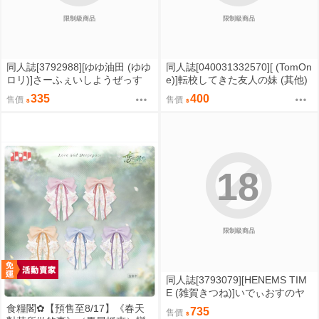
限制級商品
限制級商品
同人誌[3792988][ゆゆ油田 (ゆゆ
同人誌[040031332570][ (TomOn
ロリ)]さーふぇいしようぜっす
e)]転校してきた友人の妹 (其他)
(機戰少女Alice)
霧島姫子 海童一輝 二階堂春希
335
400
售價
售價
18
限制級商品
同人誌[3793079][HENEMS TIM
E (雑賀きつね)]いでぃおすのヤ
リ部屋 (彩虹社)
食糧閣✿【預售至8/17】《春天
735
售價