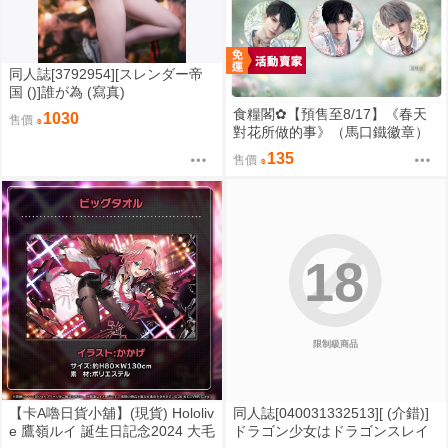
同人誌[3792954][スレンダー帝
国 ()]誰が為 (寫真)
食糧閣✿【預售至8/17】《春天
1030
售價
對花所做的事》（馬口鐵徽章）
戀與深空／沈星回／祁煜／黎深
135
售價
／秦徹／夏以晝／疊紙
18
限制級商品
【卡A嚕日貨小舖】(現貨) Hololiv
同人誌[040031332513][ (介錯)]
e 鷹嶺ルイ 誕生日記念2024 大毛
ドラゴン少女はドラゴンスレイ