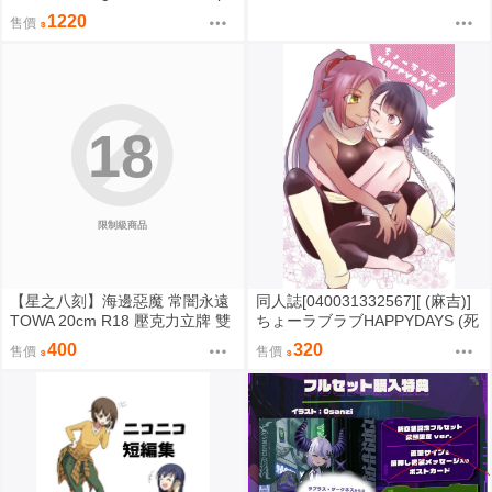
y 演唱會商品 畫板 T恤 手燈 賣場
1220
售價
18
限制級商品
【星之八刻】海邊惡魔 常闇永遠
同人誌[040031332567][ (麻吉)]
TOWA 20cm R18 壓克力立牌 雙
ちょーラブラブHAPPYDAYS (死
面不同圖 Hololive【FF47場前預
神)四楓院夜一 砕蜂
400
320
售價
售價
購】{宅即門}