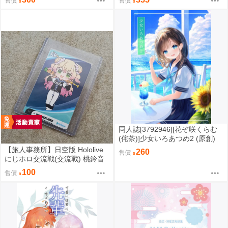
售價
售價
同人誌[3792946][花ぞ咲くらむ
(侘茶)]少女いろあつめ2 (原創)
【旅人事務所】日空版 Hololive
260
售價
にじホロ交流戦(交流戰) 桃鈴音
音 桃鈴ねね 收藏卡 (贈:夾套)
100
售價