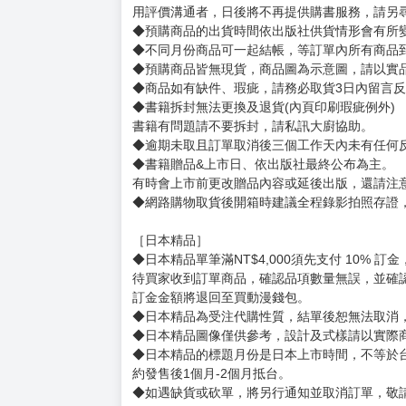
用評價溝通者，日後將不再提供購書服務，請另
◆預購商品的出貨時間依出版社供貨情形會有所
◆不同月份商品可一起結帳，等訂單內所有商品
◆預購商品皆無現貨，商品圖為示意圖，請以實
◆商品如有缺件、瑕疵，請務必取貨3日內留言
◆書籍拆封無法更換及退貨(內頁印刷瑕疵例外)
書籍有問題請不要拆封，請私訊大廚協助。
◆逾期未取且訂單取消後三個工作天內未有任何
◆書籍贈品&上市日、依出版社最終公布為主。
有時會上市前更改贈品內容或延後出版，還請注
◆網路購物取貨後開箱時建議全程錄影拍照存證
［日本精品］
◆日本精品單筆滿NT$4,000須先支付 10% 
待買家收到訂單商品，確認品項數量無誤，並確
訂金金額將退回至買動漫錢包。
◆日本精品為受注代購性質，結單後恕無法取消
◆日本精品圖像僅供參考，設計及式樣請以實際
◆日本精品的標題月份是日本上市時間，不等於
約發售後1個月-2個月抵台。
◆如遇缺貨或砍單，將另行通知並取消訂單，敬