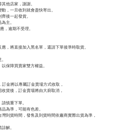
尋其他店家，謝謝。
變動，一旦收到就會盡快寄出。
到齊後一起發貨。
品為主。
反應，逾期不受理。
反應，將直接加入黑名單，還請下單後準時取貨。
意。
，以保障買賣家雙方權益。
訂金，訂金將以專屬訂金賣場方式收取，
認收貨後，訂金賣場將由大廚取消，
，請慎重下單。
商品為準，可能有色差。
台灣到貨時間，發售及到貨時間依廠商實際出貨為準，
請諒解。