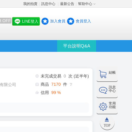
我的拍賣
訊息中心
最新公告
幫助中心
│
│
│
8 OFF
加入會員
會員登入
LINE登入
平台說明Q&A
結帳
未完成交易
0
次 (近半年)
商品
7170
件
有限公司
❔
訊息
中心
信用
99
%
常用
功能
TOP