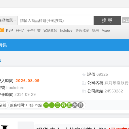
搜 尋
R1
商品標題
KSP
FF47
子午計畫
家庭教師
hololive
蔚藍檔案
鳴潮
Vspo
特集
法
評價
69325
登入時間
2026-08-09
公司名稱
買對動漫股份
帳號
bookstore
公司統編
24553282
註冊時間
2014-09-29
店鋪
服務時間: 10點-19點
一
二
三
四
五
六
日