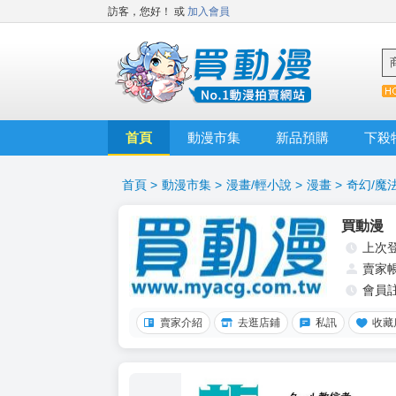
訪客，您好！
或
加入會員
首頁
動漫市集
新品預購
下殺
首頁
>
動漫市集
>
漫畫/輕小說
>
漫畫
>
奇幻/魔
買動漫
上次
賣家
會員
賣家介紹
去逛店鋪
私訊
收藏