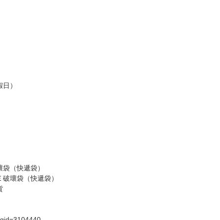
假日）
壞袋（快遞袋）
Ｅ破壞袋（快遞袋）
貨
）
?gid=3104440