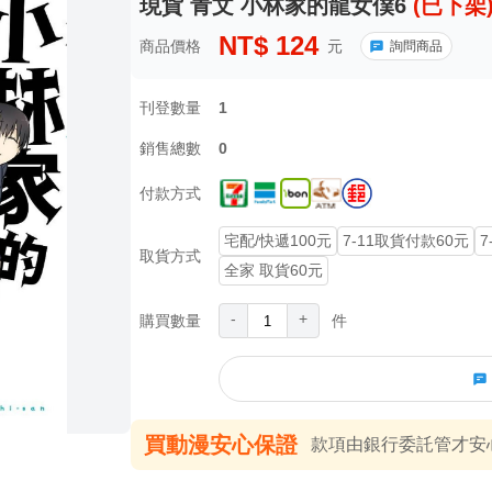
現貨 青文 小林家的龍女僕6
(已下架
NT$
124
商品價格
元
詢問商品
刊登數量
1
銷售總數
0
付款方式
宅配/快遞100元
7-11取貨付款60元
7
取貨方式
全家 取貨60元
-
+
購買數量
件
買動漫安心保證
款項由銀行委託管才安心 