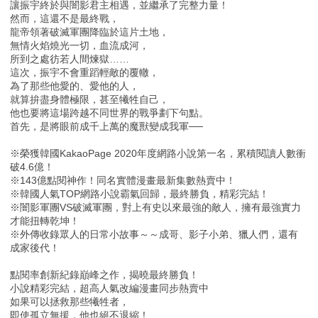
讓振宇終於與闇影君主相遇，並繼承了完整力量！
然而，這還不是最終戰，
龍帝領著破滅軍團降臨於這片土地，
無情火焰燒光一切，血流成河，
所到之處彷若人間煉獄……
這次，振宇不會重蹈輕敵的覆轍，
為了那些他愛的、愛他的人，
就算拚盡身體極限，甚至犧牲自己，
他也要將這場跨越不同世界的戰爭劃下句點。
首先，是將眼前成千上萬的魔獸變成我軍──
※榮獲韓國KakaoPage 2020年度網路小說第一名，累積閱讀人數衝
破4.6億！
※143億點閱神作！同名實體漫畫最新集數熱賣中！
※韓國人氣TOP網路小說霸氣回歸，最終勝負，精彩完結！
※闇影軍團VS破滅軍團，對上有史以來最強的敵人，擁有最強實力
才能扭轉乾坤！
※外傳收錄眾人的日常小故事～～成哥、影子小弟、獵人們，還有
成家後代！
點閱率創新紀錄巔峰之作，揭曉最終勝負！
小說精彩完結，超高人氣改編漫畫同步熱賣中
如果可以拯救那些犧牲者，
即使孤立無援，他也絕不退縮！