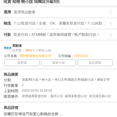
現貨 知翎 輕小說 我獨自升級8完
選擇
選擇商品數量
物流
7-11取貨付款 / 全家、OK、萊爾富取貨付款 / 7-11純取貨 / 全家、OK、萊爾富純取貨 / 宅配/快遞 /
付款
取貨付款 / ATM轉帳 / 超商條碼繳費 / 帳戶餘額付款 /
買動漫
信用度：
99%
6 小時前上線
公司名稱：
買對動漫股份有限公司
公司統編：
24553282
逛賣場
賣家介紹
私訊賣家
商品摘要
分類
漫畫/輕小說 > 輕小說 > 奇幻文學/網路文學/戲劇小說 > 網路文學
刊登數量
1
上架時間
2025-10-03 14:18:54
購買條件
使用超商取貨付款：負評≦1分 超商未取貨≦1次 未完成交易≦1次
商品詳情
首爾巨型傳送門前驚心動魄的交鋒，