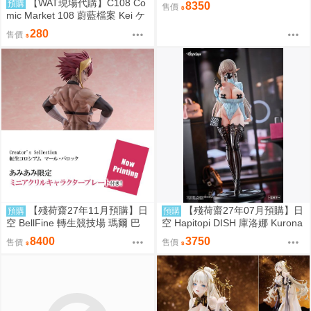
【WAT現場代購】C108 Co
預購
8350
售價
mic Market 108 蔚藍檔案 Kei ケ
イちゃん かいはつけいかくっ！
280
售價
【殘荷齋27年11月預購】日
【殘荷齋27年07月預購】日
預購
預購
空 BellFine 轉生競技場 瑪爾 巴
空 Hapitopi DISH 庫洛娜 Kurona
洛克 1/6
盛情邀請 1/6 附特典
8400
3750
售價
售價