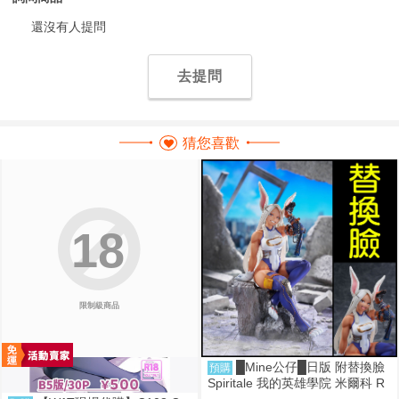
還沒有人提問
去提問
猜您喜歡
18
限制級商品
█Mine公仔█日版 附替換臉
預購
Spiritale 我的英雄學院 米爾科 R
abbit 1/7 PVC D9265