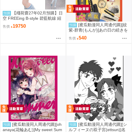
【殘荷齋27年02月預購】日
預購
空 FREEing B-style 碧藍航線 紐
澤西 新澤西 宿舍計劃Ver 1/3
[蜜瓜動漫同人周邊代購][紋
預購
19750
售價
紫-群青(もんが)]あの日の続きを
佐世保で～東山公園海軍墓地～
540
售價
(同人誌)
[蜜瓜動漫同人周邊代購][oh
[蜜瓜動漫同人周邊代購][シ
預購
預購
anaya(花輪あむ)]My sweet Sum
ルフィーヌの双子宮(ettsun)]名