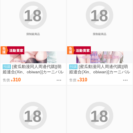
18
18
限制級商品
限制級商品
[蜜瓜動漫同人周邊代購][萌
[蜜瓜動漫同人周邊代購][萌
預購
預購
姫連合(Xin、obiwan)]カーニバル
姫連合(Xin、obiwan)]カーニバル
43-混浴地獄3 ～幻月遊戯の性転
44-混浴地獄4 ～覗き見傀儡の陥
310
310
售價
售價
換裁判～(崩壞：星穹鐵道)(同人
落裁判～(崩壞：星穹鐵道)(同人
誌)
誌)
18
18