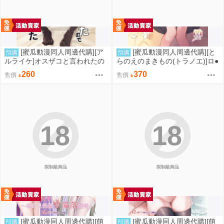
[蜜瓜動漫同人周邊代購][ア
[蜜瓜動漫同人周邊代購][と
預購
預購
ルライケ]オスザコと言われたの
らのえのまきもの(トラノエ)]ロ●
で俺の本気でわからせてみた(同
巨乳お嬢様藤宮あいりの華麗な
260
370
售價
售價
人誌)
るおねだり(同人誌)
18
18
限制級商品
限制級商品
[蜜瓜動漫同人周邊代購][萌
[蜜瓜動漫同人周邊代購][萌
預購
預購