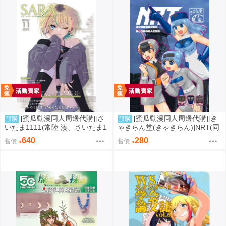
[蜜瓜動漫同人周邊代購][さ
[蜜瓜動漫同人周邊代購][き
預購
預購
いたま1111(常陸 湊、さいたま1
ゃきらん堂(きゃきらん)]NRT(同
111/他)]SARA~サラ・レトラ・
人誌)
640
280
售價
售價
オリヴェイラ・ウタガワ合同誌2
~(同人誌)