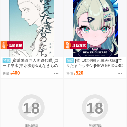
[蜜瓜動漫同人周邊代購][コ
[蜜瓜動漫同人周邊代購][て
預購
預購
ーポ早水(早水央)]ゆえなきもの
りたまキッチン]NEW ERIDUSC
たち(同人誌)
APE(絕區零)(同人誌)
400
520
售價
售價
18
18
限制級商品
限制級商品