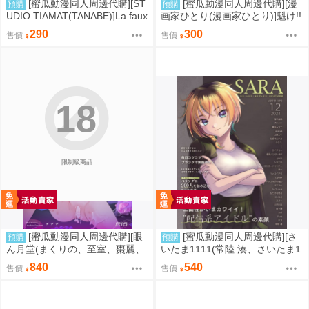
[蜜瓜動漫同人周邊代購][ST
[蜜瓜動漫同人周邊代購][漫
預購
預購
UDIO TIAMAT(TANABE)]La faux
画家ひとり(漫画家ひとり)]魁け!!
-主猟聖母-(FGO)(同人誌)
キタウジ高校すいそ～がく部♪2
290
300
售價
售價
(上低音號)(同人誌)
18
限制級商品
[蜜瓜動漫同人周邊代購][眼
[蜜瓜動漫同人周邊代購][さ
預購
預購
ん月堂(まくりの、至室、棗麗、
いたま1111(常陸 湊、さいたま1
他)]不知火カヤ性癖合同(蔚藍檔
111/他)]SARA ~サラ・レトラ・
840
540
售價
售價
案)(同人誌)
オリヴェイラ・ウタガワ合同誌~
(同人誌)