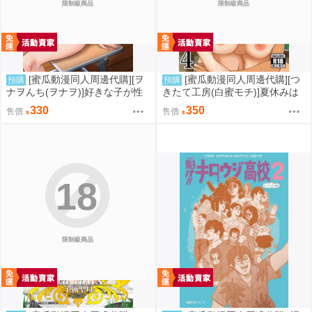
限制級商品
限制級商品
[蜜瓜動漫同人周邊代購][ヲ
[蜜瓜動漫同人周邊代購][つ
預購
預購
ナヲんち(ヲナヲ)]好きな子が性
きたて工房(白蜜モチ)]夏休みは
処理係に選ばれる話(同人誌)
お姉ちゃんといっしょに4(同人
330
350
售價
售價
誌)
18
限制級商品