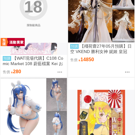
18
限制級商品
【殘荷齋27年05月預購】日
預購
空 VKEND 勝利女神 妮姬 皇冠
榮耀之花 1/4 附特典
【WAT現場代購】C108 Co
預購
14850
售價
mic Market 108 蔚藍檔案 Kei お
ねがい!! ケイちゃんっ♡
280
售價