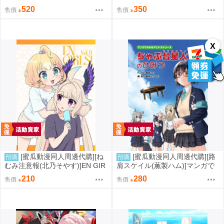
mer【特典付】(LoveLive虹ヶ咲
前もよべないビギナーズ【特典
520
350
售價
售價
学園スクールアイドル同好会)(同
付】(FGO/stay night)(同人誌)
人誌)
X
[蜜瓜動漫同人周邊代購][ね
[蜜瓜動漫同人周邊代購][路
預購
預購
むみ注意報(北乃そやす)]EN GIR
肩スケイル(薫製ハム)]マンガで
LS! Vol.11(彩虹社)(同人誌)
わかるアビドスシリーズ ちゃ
210
280
售價
售價
ぶ台星人のひみつ(蔚藍檔案)(同
人誌)