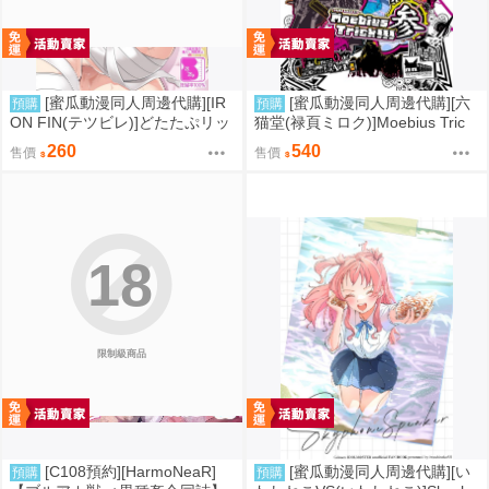
[蜜瓜動漫同人周邊代購][IR
[蜜瓜動漫同人周邊代購][六
預購
預購
ON FIN(テツビレ)]どたたぷリッ
猫堂(禄頁ミロク)]Moebius Tric
プ(FGO)(同人誌)
k!!! 参(FGO)(同人誌)
260
540
售價
售價
18
限制級商品
[C108預約][HarmoNeaR]
[蜜瓜動漫同人周邊代購][い
預購
預購