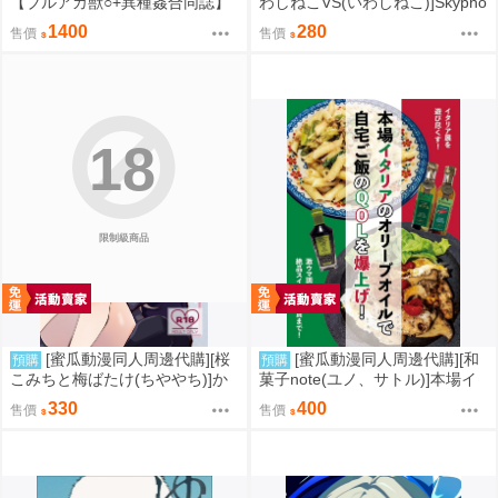
【ブルアカ獣○+異種姦合同誌】
わしねこVS(いわしねこ)]Skypho
Sow do on me! vol.3 蔚藍檔案
ne Speaker(學園偶像大師)(同人
1400
280
售價
售價
同人誌040031332357
誌)
18
限制級商品
[蜜瓜動漫同人周邊代購][桜
[蜜瓜動漫同人周邊代購][和
預購
預購
こみちと梅ばたけ(ちややち)]か
菓子note(ユノ、サトル)]本場イ
わいいふたりがいちゃあま×××し
タリアのオリーブオイルで自宅
330
400
售價
售價
てるだけのはなし(同人誌)
ご飯のQOLを爆上げ!(同人誌)