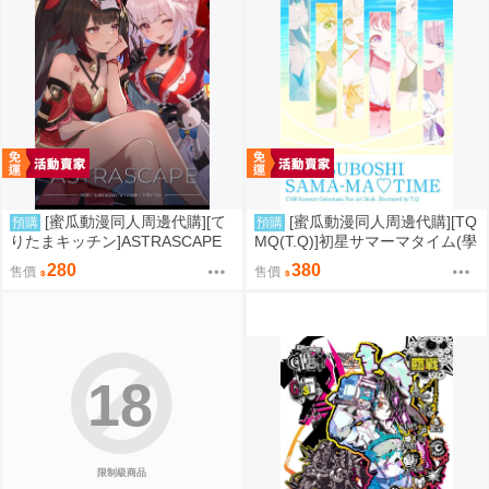
[蜜瓜動漫同人周邊代購][て
[蜜瓜動漫同人周邊代購][TQ
預購
預購
りたまキッチン]ASTRASCAPE
MQ(T.Q)]初星サマーマタイム(學
(崩壞：星穹鐵道)(同人誌)
園偶像大師)(同人誌)
280
380
售價
售價
18
限制級商品