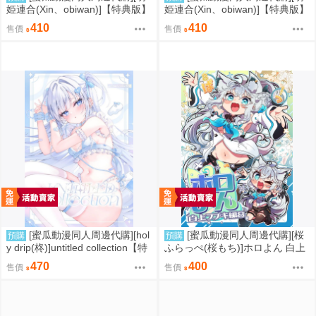
姫連合(Xin、obiwan)]【特典版】
姫連合(Xin、obiwan)]【特典版】
カーニバル44-混浴地獄4 ～覗き
カーニバル43-混浴地獄3 ～幻月
410
410
售價
售價
見傀儡の陥落裁判～(崩壞：星穹
遊儀の性転換裁判～(崩壞：星穹
鐵道)(同人誌)
鐵道)(同人誌)
[蜜瓜動漫同人周邊代購][hol
[蜜瓜動漫同人周邊代購][桜
預購
預購
y drip(柊)]untitled collection【特
ふらっぺ(桜もち)]ホロよん 白上
典付】(同人誌)
フブキ編8(Hololive)(同人誌)
470
400
售價
售價