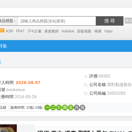
搜 尋
R1
商品標題
KSP
FF47
子午計畫
家庭教師
hololive
蔚藍檔案
鳴潮
Vspo
特集
法
評價
69302
登入時間
2026-08-07
公司名稱
買對動漫股份
帳號
bookstore
公司統編
24553282
註冊時間
2014-09-29
店鋪
服務時間: 10點-19點
一
二
三
四
五
六
日