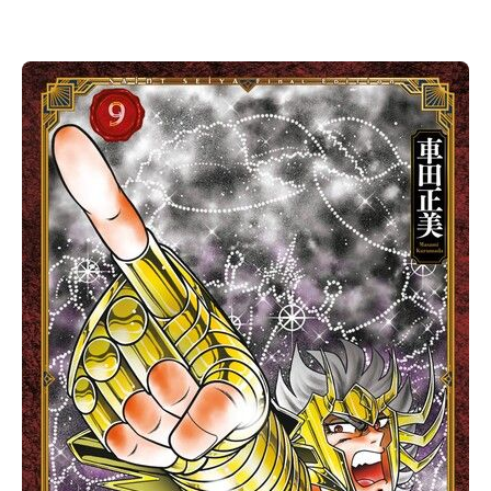
次 未完成交易≦1次 （近半年）
度大幅度新增加筆內容的完全新生
士星矢 EPISODE.0 」亦完整收錄於第 1 集中！
地燃燒著……