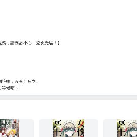
Ｅ破壞袋（快遞袋）
貨
）
?gid=3104440
服務，請務必小心，避免受騙！】