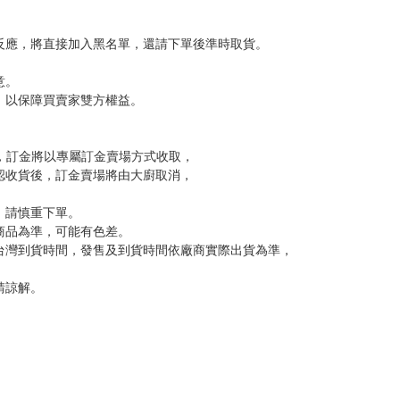
，下標後視同完全同意】
尋其他店家，謝謝。
變動，一旦收到就會盡快寄出。
到齊後一起發貨。
品為主。
反應，逾期不受理。
反應，將直接加入黑名單，還請下單後準時取貨。
意。
，以保障買賣家雙方權益。
訂金，訂金將以專屬訂金賣場方式收取，
認收貨後，訂金賣場將由大廚取消，
，請慎重下單。