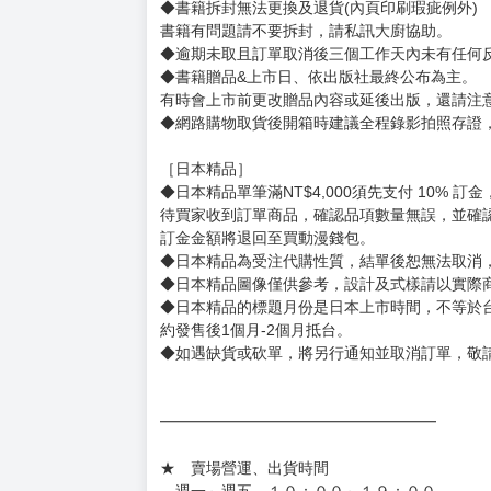
【下標前，請詳閱以下事項，完全同意才請下標
［一般商品］
◆有任何問題請聯繫客服。
用評價溝通者，日後將不再提供購書服務，請另
◆預購商品的出貨時間依出版社供貨情形會有所
◆不同月份商品可一起結帳，等訂單內所有商品
◆預購商品皆無現貨，商品圖為示意圖，請以實
◆商品如有缺件、瑕疵，請務必取貨3日內留言
◆書籍拆封無法更換及退貨(內頁印刷瑕疵例外)
書籍有問題請不要拆封，請私訊大廚協助。
◆逾期未取且訂單取消後三個工作天內未有任何
◆書籍贈品&上市日、依出版社最終公布為主。
有時會上市前更改贈品內容或延後出版，還請注
◆網路購物取貨後開箱時建議全程錄影拍照存證
［日本精品］
◆日本精品單筆滿NT$4,000須先支付 10% 
待買家收到訂單商品，確認品項數量無誤，並確
訂金金額將退回至買動漫錢包。
◆日本精品為受注代購性質，結單後恕無法取消