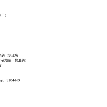
商品為準，可能有色差。
台灣到貨時間，發售及到貨時間依廠商實際出貨為準，
請諒解。
假日）
壞袋（快遞袋）