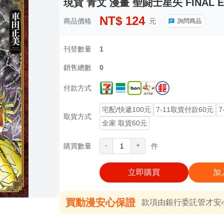
現貨 青文 漫畫 聖闘士星矢 FINAL EDI
NT$
124
商品價格
元
詢問商品
刊登數量
1
銷售總數
0
付款方式
宅配/快遞100元
7-11取貨付款60元
7
取貨方式
全家 取貨60元
-
+
購買數量
件
立即購買
加
買動漫安心保證
款項由銀行委託管才安心 