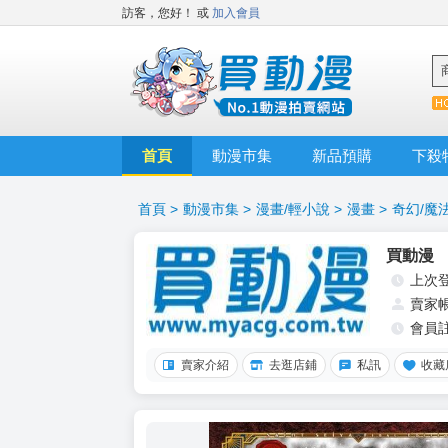
訪客，您好！
或
加入會員
首頁
動漫市集
新品預購
下殺
首頁
>
動漫市集
>
漫畫/輕小說
>
漫畫
>
奇幻/魔
買動漫
上次
賣家
會員
賣家介紹
去逛店鋪
私訊
收藏