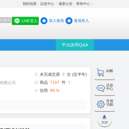
我的拍賣
訊息中心
最新公告
幫助中心
│
│
│
8 OFF
加入會員
會員登入
LINE登入
平台說明Q&A
結帳
未完成交易
0
次 (近半年)
商品
7107
件
有限公司
❔
訊息
中心
信用
99
%
常用
功能
TOP