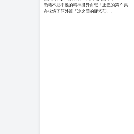
購買評價限制
使用超商取貨付款：負評≦1分 超商未取貨≦1
★少年漫畫傳奇大作首度全新繪製所有封面＆首
★ 不僅如此， CHAMPION RED 刊載作品「聖闘
教皇企圖殺害雅典娜女神並篡奪聖域，
他的真面目竟是雙子座黃金聖闘士。
即使遭到逐一剝奪五感，星矢的小宇宙也仍熾熱
拯救女神沙織的最後一戰就此揭開序幕－－
憑藉不屈不撓的精神挺身而戰！正義的第 9 集
亦收錄了額外篇「冰之國的娜塔莎」。