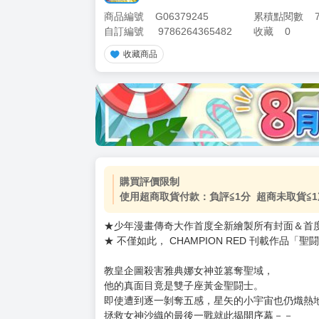
商品編號
G06379245
累積點閱數
自訂編號
9786264365482
收藏
0
收藏商品
加價購
( 共
1
件商品 )
(加購品) 買動漫★《$15元-
-
+