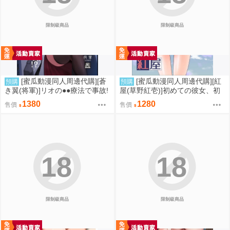
限制級商品
限制級商品
[蜜瓜動漫同人周邊代購][蒼
[蜜瓜動漫同人周邊代購][紅
預購
預購
き翼(将軍)]リオの●●療法で事故!
屋(草野紅壱)]初めての彼女、初
【A5アクリルスタンド】(蔚藍檔
めての彼氏。4【メロン限定特典
1380
1280
售價
售價
案)(A5壓克力立牌特典版)(同人
付】【A5アクリルフィギュア】
誌)
(A5壓克力立牌特典版)(同人誌)
18
18
限制級商品
限制級商品