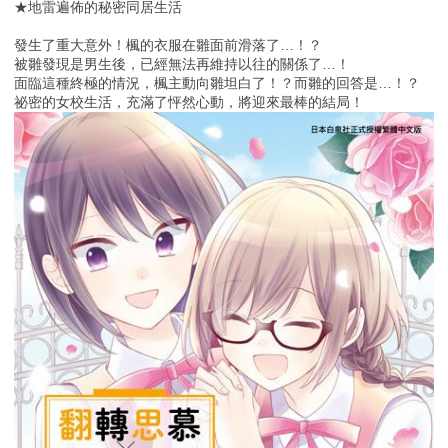
★地雷遍佈的秘密同居生活
發生了重大意外！楓的衣服在雛面前滑落了…！？
被雛發現是男生後，已經無法再維持以往的關係了…！
面臨這種終極的情況，楓主動向雛坦白了！？而雛的回答是…！？
祕密的女校生活，充滿了怦然心動，將迎來最棒的結局！