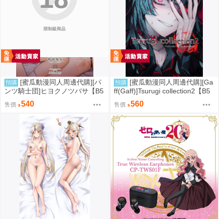
限制級商品
[蜜瓜動漫同人周邊代購][パ
[蜜瓜動漫同人周邊代購][Ga
預購
預購
ンツ騎士団]ヒヨクノツバサ【B5
ff(Gaff)]Tsurugi collection2【B5
色紙】(B5色紙特典版)(同人誌)
色紙】(蔚藍檔案)(B5色紙特典版)
540
560
售價
售價
(同人誌)