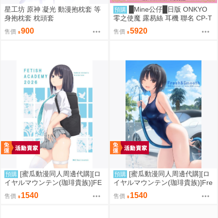
星工坊 原神 凝光 動漫抱枕套 等
█Mine公仔█日版 ONKYO
預購
身抱枕套 枕頭套
零之使魔 露易絲 耳機 聯名 CP-T
WS01F 充電器 B7131
900
5920
售價
售價
[蜜瓜動漫同人周邊代購][ロ
[蜜瓜動漫同人周邊代購][ロ
預購
預購
イヤルマウンテン(珈琲貴族)]FE
イヤルマウンテン(珈琲貴族)]Fre
TISH ACADEMY【B2Wスエー
sh&Smooth【B2Wスエードタペ
1540
1540
售價
售價
ドタペストリー】(B2掛軸特典
ストリー】(B2掛軸特典版)(同人
版)(同人誌)
誌)