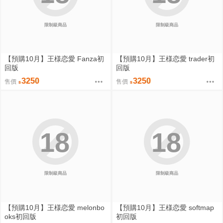
限制級商品
限制級商品
【預購10月】王様恋愛 Fanza初
【預購10月】王様恋愛 trader初
回版
回版
3250
3250
售價
售價
18
18
限制級商品
限制級商品
【預購10月】王様恋愛 melonbo
【預購10月】王様恋愛 softmap
oks初回版
初回版