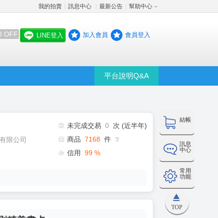
我的拍賣
訊息中心
最新公告
幫助中心
│
│
│
8 OFF
加入會員
會員登入
LINE登入
平台說明Q&A
結帳
未完成交易
0
次 (近半年)
商品
7168
件
有限公司
❔
訊息
中心
信用
99
%
常用
功能
TOP