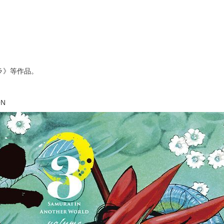
ラ》等作品。
ON