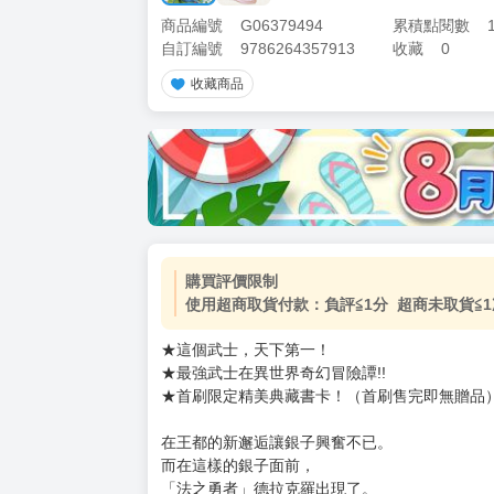
商品編號
G06379494
累積點閱數
自訂編號
9786264357913
收藏
0
收藏商品
購買評價限制
使用超商取貨付款：負評≦1分 超商未取貨≦1
★這個武士，天下第一！
★最強武士在異世界奇幻冒險譚!!
★首刷限定精美典藏書卡！（首刷售完即無贈品
在王都的新邂逅讓銀子興奮不已。
而在這樣的銀子面前，
「法之勇者」德拉克羅出現了。