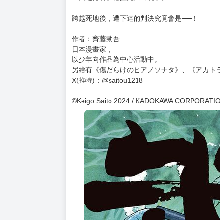
跨越死地後，遭下達的判決究竟會是──！
作者：齊藤勁吾
日本漫畫家，
以少年向作品為中心活動中。
另繪有《傷だらけのピアノソナタ》、《アカト
X(推特)：@saitou1218
©Keigo Saito 2024 / KADOKAWA CORPORATI