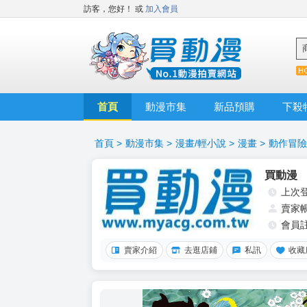
訪客，您好！
或
加入會員
首頁
動漫市集
新品預購
下殺
首頁
>
動漫市集
>
漫畫/輕小說
>
漫畫
>
動作冒險
買動漫
上次
賣家
會員
賣家介紹
去逛店鋪
私訊
收藏