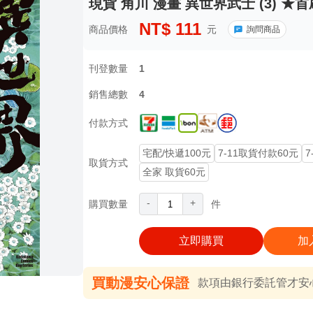
現貨 角川 漫畫 異世界武士 (3) ★
NT$
111
商品價格
元
詢問商品
刊登數量
1
銷售總數
4
付款方式
宅配/快遞100元
7-11取貨付款60元
7
取貨方式
全家 取貨60元
-
+
購買數量
件
立即購買
加
買動漫安心保證
款項由銀行委託管才安心 