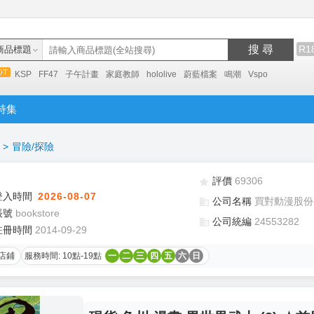
搜 尋
R1
商品標題
KSP
FF47
子午計畫
家庭教師
hololive
蔚藍檔案
鳴潮
Vspo
特集
>
冒險/探險
評價
69306
登入時間
2026-08-07
公司名稱
買對動漫股份
帳號
bookstore
公司統編
24553282
註冊時間
2014-09-29
店鋪
服務時間: 10點-19點
一
二
三
四
五
六
日