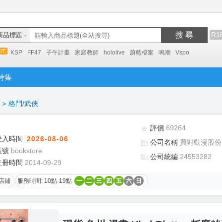
搜 尋
R1
商品標題
KSP
FF47
子午計畫
家庭教師
hololive
蔚藍檔案
鳴潮
Vspo
特集
>
格鬥/武俠
評價
69264
登入時間
2026-08-06
公司名稱
買對動漫股份
帳號
bookstore
公司統編
24553282
註冊時間
2014-09-29
店鋪
服務時間: 10點-19點
一
二
三
四
五
六
日