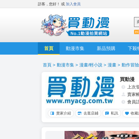
訪客，您好！
或
加入會員
首頁
動漫市集
新品預購
下殺
首頁
>
動漫市集
>
漫畫/輕小說
>
漫畫
>
動作冒險
買動漫
上次
賣家
會員
賣家介紹
去逛店鋪
私訊
收藏