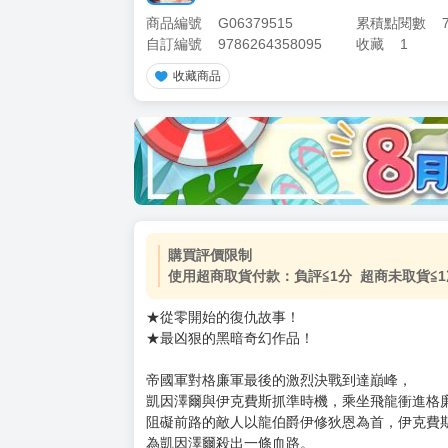
商品編號
G06379515
累積點閱數
自訂編號
9786264358095
收藏
1
收藏商品
加價購
( 共
1
件商品 )
(加購品) 買動漫★《$15元-
-
+