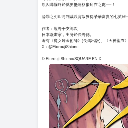
購買評價限制
使用超商取貨付款：負評≦1分 超商未取貨≦1
★從零開始的復仇故事！
★最凶狠的黑暗奇幻作品！
帝國軍對格廉軍最後的激烈決戰到達巔峰，
凱因澤爾與伊克費斯抓準時機，乘坐飛龍衝進格
阻礙前路的敵人以龍伯爵伊修狄恩為首，伊克費
為凱因澤爾殺出一條血路。
凱因澤爾終於就要抵達格廉所在之處──！
論罪之刃即將制裁以背叛獲得榮華富貴的七英雄──
作者：塩野干支郎次
日本漫畫家，出身於長野縣。
著有《魔女鍊金術師》(長鴻出版)、《天神聖衣》
X：@EtoroujiShiono
© Etorouji Shiono/SQUARE ENIX