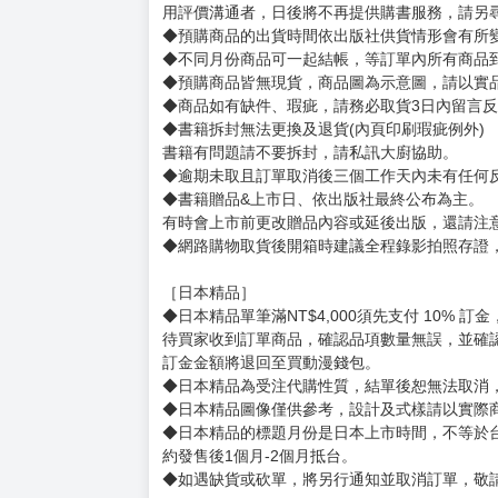
賣場規則
【下標前，請詳閱以下事項，完全同意才請下標
［一般商品］
◆有任何問題請聯繫客服。
用評價溝通者，日後將不再提供購書服務，請另
◆預購商品的出貨時間依出版社供貨情形會有所
◆不同月份商品可一起結帳，等訂單內所有商品
◆預購商品皆無現貨，商品圖為示意圖，請以實
◆商品如有缺件、瑕疵，請務必取貨3日內留言
◆書籍拆封無法更換及退貨(內頁印刷瑕疵例外)
書籍有問題請不要拆封，請私訊大廚協助。
◆逾期未取且訂單取消後三個工作天內未有任何
◆書籍贈品&上市日、依出版社最終公布為主。
有時會上市前更改贈品內容或延後出版，還請注
◆網路購物取貨後開箱時建議全程錄影拍照存證