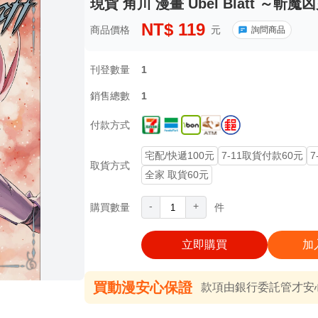
現貨 角川 漫畫 Ubel Blatt ～斬魔凶
NT$
119
商品價格
元
詢問商品
刊登數量
1
銷售總數
1
付款方式
宅配/快遞100元
7-11取貨付款60元
7
取貨方式
全家 取貨60元
-
+
購買數量
件
立即購買
加
買動漫安心保證
款項由銀行委託管才安心 