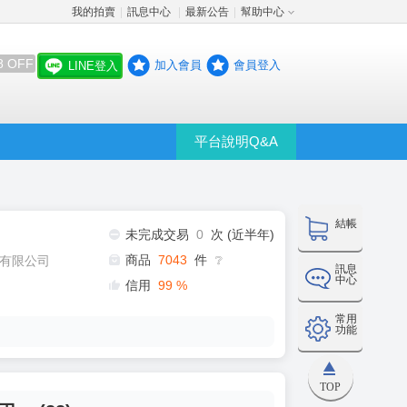
我的拍賣
訊息中心
最新公告
幫助中心
│
│
│
8 OFF
加入會員
會員登入
LINE登入
平台說明Q&A
結帳
未完成交易
0
次 (近半年)
商品
7043
件
有限公司
❔
訊息
中心
信用
99
%
常用
功能
TOP