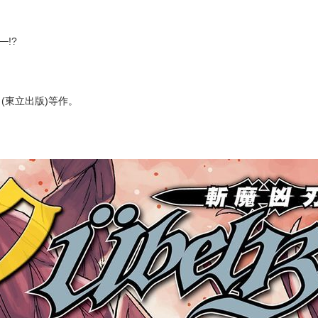
次 未完成交易≦1次 （近半年）
廉坐鎮的浮游城。
斯挺身應戰，
!?
(東立出版)等作。