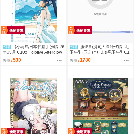
限制級商品
【小河馬日本代購】預購 26
[蜜瓜動漫同人周邊代購][毛
預購
預購
年09月 C108 Hololive Afterglow
玉牛乳(玉之けだま)]毛玉牛乳C1
繪師:カノチ
08新刊セット(同人誌)
500
1780
售價
售價