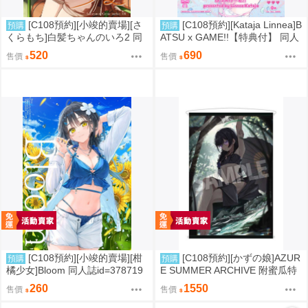
[C108預約][小竣的賣場][さ
[C108預約][Kataja Linnea]B
預購
預購
くらもち]白髪ちゃんのいろ2 同
ATSU x GAME!!【特典付】 同人
人誌id=3784093
誌id=3787280
520
690
售價
售價
[C108預約][小竣的賣場][柑
[C108預約][かずの娘]AZUR
預購
預購
橘少女]Bloom 同人誌id=378719
E SUMMER ARCHIVE 附蜜瓜特
8
典小卡+B2掛軸 蔚藍檔案 同人誌i
260
1550
售價
售價
d=3726220