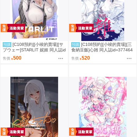
[C108預約][小竣的賣場][サ
[C108預約][小竣的賣場][三
預購
預購
ブウェー]STARLIT 妮姬 同人誌id
食納豆飯]心雑 同人誌id=377464
=3785606
3
500
520
售價
售價