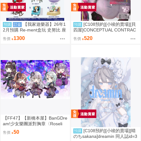
【我家遊樂器】26年1
[C108預約][小竣的賣場][貝
預購
訂金
預購
2月預購 Re-ment盒玩 史努比 座
四屋]CONCEPTUAL CONTRAC
椅
T 明日方舟：終末地 同人誌id=37
1300
520
售價
售價
87389
【FF47】【新橋本屋】BanGDre
am!少女樂團派對胸章〈Roseli
a〉-〈湊友希那/冰川紗夜/今井麗
[C108預約][小竣的賣場][晴
預購
50
售價
莎/宇田川亞子/白金燐子〉
のちsakana]dreamin 同人誌id=3