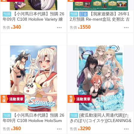
【小河馬日本代購】預購 26
【我家遊樂器】26年1
預購
預購
訂金
年09月 C108 Hololive Variety 繪
2月預購 Re-ment盒玩 史努比 古
師:Syun
董立體場景2
340
1550
售價
售價
【小河馬日本代購】預購 26
[蜜瓜動漫同人周邊代購][た
預購
預購
年09月 C108 Hololive HoloSum
きのぼり(コイスケ)]CLEANING&
mer 繪師:李神の落書き場
COLOURING with Seminar メ
360
3290
售價
售價
ロンブックス新刊セット【メロ