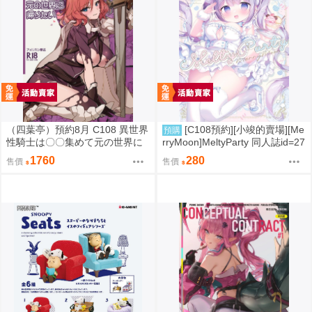
（四葉亭）預約8月 C108 異世界
[C108預約][小竣的賣場][Me
預購
性騎士は〇〇集めて元の世界に
rryMoon]MeltyParty 同人誌id=27
帰りたい 特典：B2掛軸 菊池政
33703
1760
280
售價
售價
治