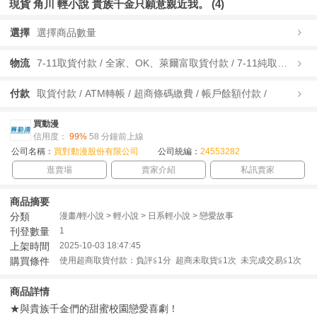
現貨 角川 輕小說 貴族千金只願意親近我。 (4)
選擇
選擇商品數量
物流
7-11取貨付款 / 全家、OK、萊爾富取貨付款 / 7-11純取貨 / 全家、OK、萊爾富純取貨 / 宅配/快遞 /
付款
取貨付款 / ATM轉帳 / 超商條碼繳費 / 帳戶餘額付款 /
買動漫
信用度：
99%
58 分鐘前上線
公司名稱：
買對動漫股份有限公司
公司統編：
24553282
逛賣場
賣家介紹
私訊賣家
商品摘要
分類
漫畫/輕小說 > 輕小說 > 日系輕小說 > 戀愛故事
刊登數量
1
上架時間
2025-10-03 18:47:45
購買條件
使用超商取貨付款：負評≦1分 超商未取貨≦1次 未完成交易≦1次
商品詳情
★與貴族千金們的甜蜜校園戀愛喜劇！