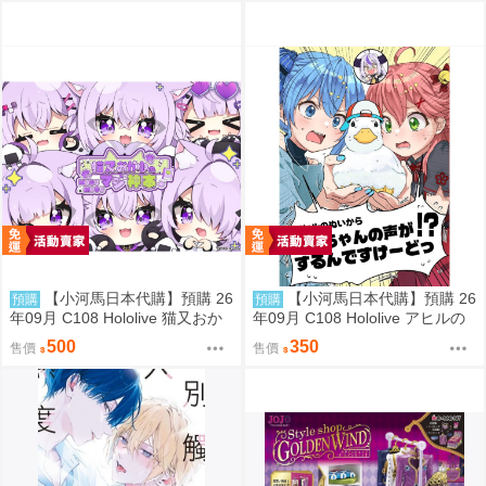
ン限定特典付】【B2Wスエード
タペストリー】(蔚藍檔案)(B2掛
軸特典版)(同人誌)
【小河馬日本代購】預購 26
【小河馬日本代購】預購 26
預購
預購
年09月 C108 Hololive 猫又おか
年09月 C108 Hololive アヒルの
ゆのMOGUMOGUマジ神本 繪
ぬいからスバちゃんの声がする
500
350
售價
售價
師:むーらん 神岡ちろる
んですけーどっ 繪師:MALINO