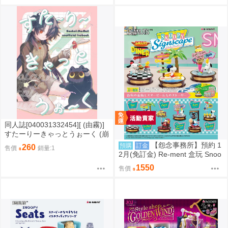
同人誌[040031332454][ (由霧)]
すたーりーきゃっとうぉーく (崩
壞星穹鐵道)刃 景元
【怨念事務所】預約 1
預購
訂金
260
售價
銷量:1
2月(免訂金) Re-ment 盒玩 Snoo
py 史努比 街角招牌場景 中盒6入
1550
售價
0823