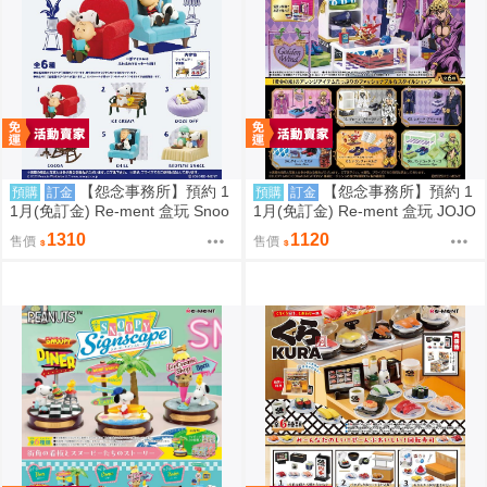
【怨念事務所】預約 1
【怨念事務所】預約 1
預購
訂金
預購
訂金
1月(免訂金) Re-ment 盒玩 Snoo
1月(免訂金) Re-ment 盒玩 JOJO
py 史努比 悠閒座椅場景 中盒6入
的奇妙冒險 服裝精品店 黃金之風
1310
1120
售價
售價
0823
中盒6入 0823