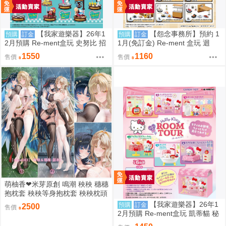
【我家遊樂器】26年1
【怨念事務所】預約 1
預購
訂金
預購
訂金
2月預購 Re-ment盒玩 史努比 招
1月(免訂金) Re-ment 盒玩 迴
牌景觀
轉、幸福的一盤 藏壽司 中盒6入
1550
1160
售價
售價
0823
萌柚香❤米芽原創 鳴潮 秧秧 穗穗
抱枕套 秧秧等身抱枕套 秧秧枕頭
套 穗穗枕套 動漫等身抱枕套
【我家遊樂器】26年1
預購
訂金
2500
售價
2月預購 Re-ment盒玩 凱蒂貓 秘
密房間之旅