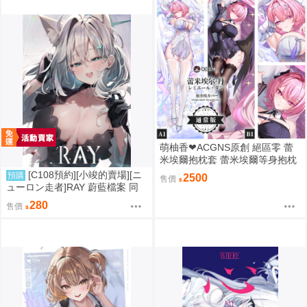
萌柚香❤ACGNS原創 絕區零 蕾
米埃爾抱枕套 蕾米埃爾等身抱枕
套 蕾米埃爾枕頭套 蕾米埃爾枕套
[C108預約][小竣的賣場][ニ
預購
2500
售價
動漫等身抱枕套
ューロン走者]RAY 蔚藍檔案 同
人誌id=3785647
280
售價