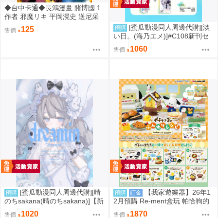
◆台中卡通◆長鴻漫畫 賭博國 1
作者 邪魔リキ 平岡滉史 送尼采
書套
[蜜瓜動漫同人周邊代購][淡
預購
125
售價
い日。(海乃エメ)]#C108新刊セ
ット(Hololive)(同人誌)
1060
售價
[蜜瓜動漫同人周邊代購][晴
【我家遊樂器】26年1
預購
預購
訂金
のちsakana(晴のちsakana)]【新
2月預購 Re-ment盒玩 帕恰狗的
刊セット】dreamin(同人誌)
鬆軟食譜
1020
1870
售價
售價