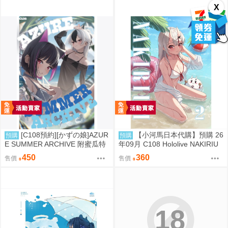
X
[C108預約][かずの娘]AZUR
【小河馬日本代購】預購 26
預購
預購
E SUMMER ARCHIVE 附蜜瓜特
年09月 C108 Hololive NAKIRIU
典小卡 蔚藍檔案 同人誌id=3786
M2 繪師:李神の落書き場
450
360
售價
售價
337
18