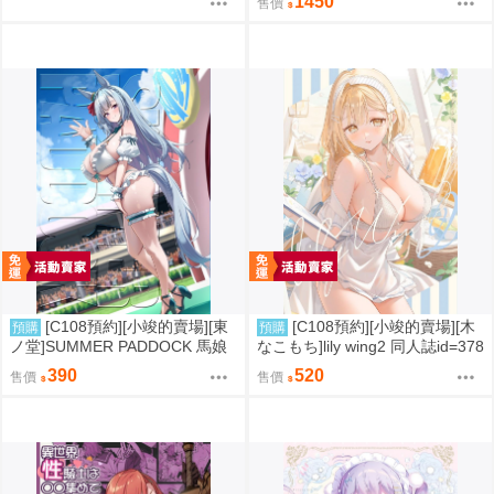
1450
售價
[C108預約][小竣的賣場][東
[C108預約][小竣的賣場][木
預購
預購
ノ堂]SUMMER PADDOCK 馬娘
なこもち]lily wing2 同人誌id=378
同人誌id=3787232
8660
390
520
售價
售價