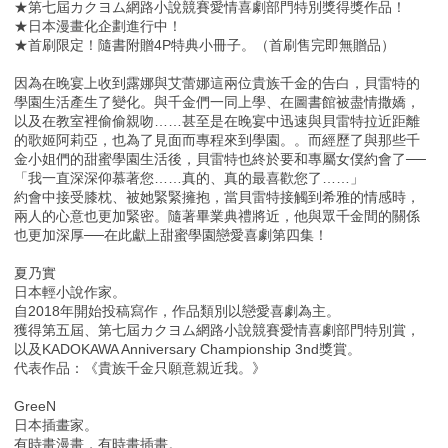
★第七屆カクヨム網路小說競賽愛情喜劇部門特別獎得獎作品！
★日本漫畫化企劃進行中！
★首刷限定！隨書附贈4P特典小冊子。（首刷售完即無贈品）
因為在晚宴上收到露娜與艾蕾娜這兩位貴族千金的告白，貝雷特的
學園生活產生了變化。與千金們一同上學、在圖書館被盡情撒嬌，
以及在教室裡偷偷親吻……甚至是在晚宴中迅速與貝雷特拉近距離
的歌姬阿莉亞，也為了見面而專程來到學園。。而經歷了與那些千
金小姐們的甜蜜學園生活後，貝雷特也終於要和專屬女僕約會了──
「我一直深深仰慕著您……真的、真的最喜歡您了……」
約會中接受膝枕、被她緊緊擁抱，當貝雷特接觸到希雅的情感時，
兩人的心意也更加緊密。隨著畢業典禮將近，他與眾千金間的關係
也更加深厚──在此獻上甜蜜學園戀愛喜劇第四集！
夏乃實
日本輕小說作家。
自2018年開始投稿寫作，作品類別以戀愛喜劇為主。
獲得第五屆、第七屆カクヨム網路小說競賽愛情喜劇部門特別賞，
以及KADOKAWA Anniversary Championship 3nd獎賞。
代表作品：《貴族千金只願意親近我。》
GreeN
日本插畫家。
有時畫漫畫，有時畫插畫。