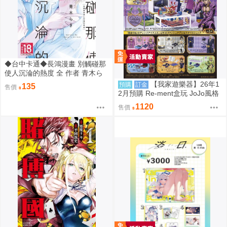
◆台中卡通◆長鴻漫畫 別觸碰那
使人沉淪的熱度 全 作者 青木ら
き 送尼采書套
【我家遊樂器】26年1
預購
訂金
135
售價
2月預購 Re-ment盒玩 JoJo風格
館 黃金之風
1120
售價