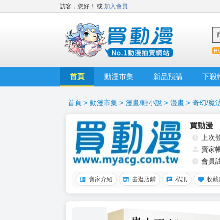
訪客，您好！
或
加入會員
首頁
動漫市集
新品預購
下殺
首頁
>
動漫市集
>
漫畫/輕小說
>
漫畫
>
奇幻/魔
買動漫
上次
賣家
會員
賣家介紹
去逛店鋪
私訊
收藏