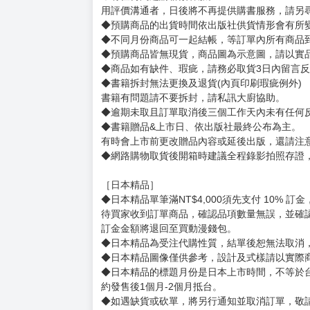
賣場規則
【下標前，請詳閱以下事項，完全同意才請下標
［一般商品］
◆有任何問題請聯繫客服。
用評價溝通者，日後將不再提供購書服務，請另
◆預購商品的出貨時間依出版社供貨情形會有所
◆不同月份商品可一起結帳，等訂單內所有商品
◆預購商品皆無現貨，商品圖為示意圖，請以實
◆商品如有缺件、瑕疵，請務必取貨3日內留言
◆書籍拆封無法更換及退貨(內頁印刷瑕疵例外)
書籍有問題請不要拆封，請私訊大廚協助。
◆逾期未取且訂單取消後三個工作天內未有任何
◆書籍贈品&上市日、依出版社最終公布為主。
有時會上市前更改贈品內容或延後出版，還請注
◆網路購物取貨後開箱時建議全程錄影拍照存證