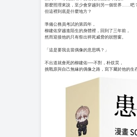
購買評價限制
使用超商取貨付款：負評≦1分 超商未取貨≦1
★超人氣現代奇幻偶像小說漫畫化，精采畫面完
新組合、新挑戰，第2輪競演──英雄歌〈如太陽
支持與抵制都化為票數，面對更為殘酷的選秀規
朴狗狗該如何應對，擺脫猝死的命運？
某天，一睜開眼睛，便看見陌生的天花板。
那麼照理來說，至少會穿越到另一個世界……吧
但這裡到底是什麼地方？
準備公務員考試的第四年，
柳建佑穿越進陌生的身體裡，回到了三年前，
然而迎接他的只有祭出猝死威脅的狀態窗。
「這是要我去當偶像的意思嗎？」
不出道就會死的柳建佑──不對，朴炆旲，
挑戰原與自己無緣的偶像之路，寫下屬於他的生