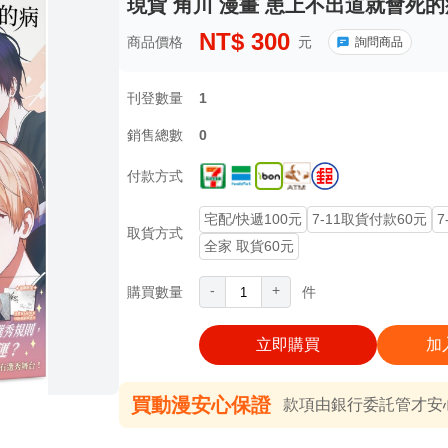
現貨 角川 漫畫 患上不出道就會死的病
NT$
300
商品價格
元
詢問商品
刊登數量
1
銷售總數
0
付款方式
宅配/快遞100元
7-11取貨付款60元
7
取貨方式
全家 取貨60元
-
+
購買數量
件
立即購買
加
買動漫安心保證
款項由銀行委託管才安心 