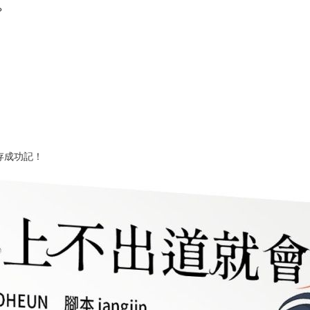
次 未完成交易≦1次 （近半年）
美呈現所有選秀舞台！
般燃燒〉登場！
則，
？
存成功記！