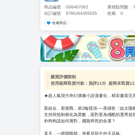
商品編號
G06407062
累積點閱數
自訂編號
9786264355025
收藏
0
收藏商品
加價購
( 共
1
件商品 )
(加購品) 買動漫★《$15元-
-
+