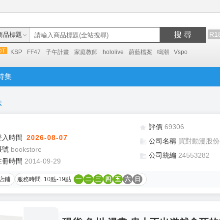
搜 尋
R1
商品標題
KSP
FF47
子午計畫
家庭教師
hololive
蔚藍檔案
鳴潮
Vspo
特集
法
評價
69306
登入時間
2026-08-07
公司名稱
買對動漫股份
帳號
bookstore
公司統編
24553282
註冊時間
2014-09-29
店鋪
服務時間: 10點-19點
一
二
三
四
五
六
日