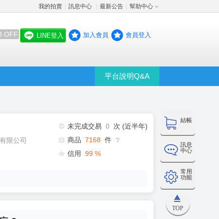
我的拍賣
訊息中心
最新公告
幫助中心
│
│
│
8 OFF
加入會員
會員登入
LINE登入
平台說明Q&A
結帳
未完成交易
0
次 (近半年)
商品
7168
件
有限公司
❔
訊息
中心
信用
99
%
常用
功能
TOP