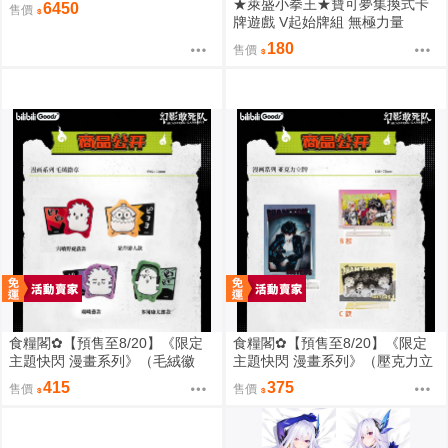
獸戰爭 掠奪金剛 黑化 犀牛 0828
★萊盛小拳王★寶可夢集換式卡
6450
售價
牌遊戲 V起始牌組 無極力量
180
售價
食糧閣✿【預售至8/20】《限定
食糧閣✿【預售至8/20】《限定
主題快閃 漫畫系列》（毛絨徽
主題快閃 漫畫系列》（壓克力立
章）惡靈剋星／幻影敢死隊／主
牌）惡靈剋星／幻影敢死隊／主
415
375
售價
售價
題快閃／宍喰野虎落／是岸遊人
題快閃／宍喰野虎落／是岸遊人
／觀崎薰／多聞康太郎／壹宮昊
／觀崎薰／多聞康太郎／壹宮昊
都
都