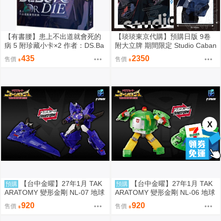
【有書腰】患上不出道就會死的
【琰琰東京代購】預購日版 9卷
病 5 附珍藏小卡×2 作者：DS.Ba
附大立牌 期間限定 Studio Caban
ck/知翎文化輕小說/Avi書店
a 思密錄音室 日下優助 牧友佳里
435
2350
售價
售價
X
【台中金曜】27年1月 TAK
【台中金曜】27年1月 TAK
預購
預購
ARATOMY 變形金剛 NL-07 地球
ARATOMY 變形金剛 NL-06 地球
火種 音波 聲波 0828
火種 宇宙飛碟 Cosmos 0828
920
920
售價
售價