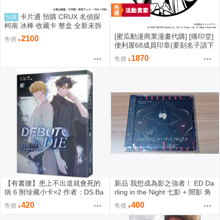
卡片通 預購 CRUX 名偵探
預購
柯南 冰棒 收藏卡 整盒 全新未拆
[蜜瓜動漫商業漫畫代購] [痛印堂]
2100
售價
便利屋68成員印章(要刻名子請下
單備註)(預約至8/28)(12月預約)
1870
售價
(蔚藍檔案)
【有書腰】患上不出道就會死的
新品 我想成為影之強者！ ED Da
病 6 附珍藏小卡×2 作者：DS.Ba
rling in the Night 七影 + 闇影 角
ck/知翎文化輕小說/Avi書店
色歌 蒼い閃光 CD 阿爾法
420
400
售價
售價