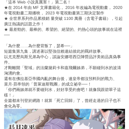
「這本 Web 小說真厲害！」第二名！
★在 2014 年由 MF 文庫書籍化， 2016 年改編為電視動畫， 2020
年電視動畫二期播映， 2023 年電視動畫第三期決定製作
★ 全世界系列作品累積銷 量突破 1100 萬冊（含電子書籍），引起
廣泛熱議的話題之作！
★ 最差勁的、最棒的、希望的、絕望的、灼熱心頭的故事就在這裡
──
「為什麼……為什麼背叛了，瑟希──」
短篇集第九集，講述著以堅強信賴連結彼此的羈絆故事。
以尤克歷烏斯兄弟為中心，談論安娜塔西亞陣營品評美術品真偽事
件。
才剛離開「聖域」的法蘭黛莉卡和嘉飛爾姊弟，不願碰到水的波濤
洶湧約會。
還有在佛拉基亞帝國內亂的舞台後，連皇帝都沒預料到的戰力、
菜月‧昴率領的「普萊迪斯戰團」的成立祕辛──！
「你們兩姊弟就不要碰到水，好好享受約會吧！就像我跟碧翠子這
樣！」
全篇都未刊登於網路！就算「死亡回歸」了，曾經走過的日子也不
會化為零。