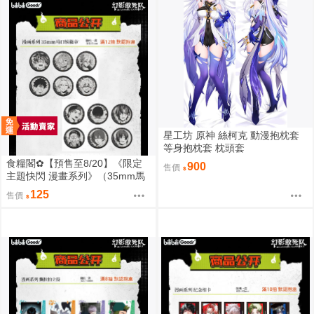
星工坊 原神 絲柯克 動漫抱枕套
等身抱枕套 枕頭套
食糧閣✿【預售至8/20】《限定
900
售價
主題快閃 漫畫系列》（35mm馬
口鐵徽章）惡靈剋星／幻影敢死
125
售價
隊／主題快閃／宍喰野虎落／是
岸遊人／觀崎薰／多聞康太郎／
壹宮昊都