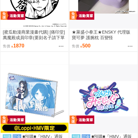
[蜜瓜動漫商業漫畫代購] [痛印堂]
★萊盛小拳王★ENSKY 代理版
萬魔殿成員印章(要刻名子請下單
寶可夢 護腕枕 百變怪
備註)(預約至8/28)(12月預約)(蔚
1870
500
售價
售價
藍檔案)
■預購■『HMV』通販
■預購■『HMV』通販
預購
訂金
預購
訂金