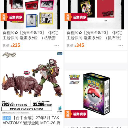
食糧閣✿【預售至8/20】《限定
食糧閣✿【預售至8/20】《限定
主題快閃 漫畫系列》（貼紙套
主題快閃 漫畫系列》（帆布袋）
裝）惡靈剋星／幻影敢死隊／主
惡靈剋星／幻影敢死隊／主題快
235
345
售價
售價
題快閃／宍喰野虎落／是岸遊人
閃／宍喰野虎落／是岸遊人／觀
／觀崎薰／多聞康太郎／壹宮昊
崎薰／多聞康太郎／壹宮昊都
都
【台中金曜】27年3月 TAK
訂金
ARATOMY 變形金剛 MPG-26 野