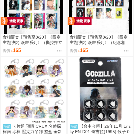
食糧閣✿【預售至8/20】《限定
食糧閣✿【預售至8/20】《限定
主題快閃 漫畫系列》（撕拉拍立
主題快閃 漫畫系列》（紀念相
得）惡靈剋星／幻影敢死隊／主
卡）惡靈剋星／幻影敢死隊／主
165
165
售價
售價
題快閃／宍喰野虎落／是岸遊人
題快閃／宍喰野虎落／是岸遊人
／觀崎薰／多聞康太郎／壹宮昊
／觀崎薰／多聞康太郎／壹宮昊
都
都
卡片通 預購 CRUX 名偵探
【台中金曜】26年11月 Ens
預購
預購
柯南 冰棒 壓克力吊飾 整盒 全新
ky EN-D01 哥吉拉(1995) 骰子 0