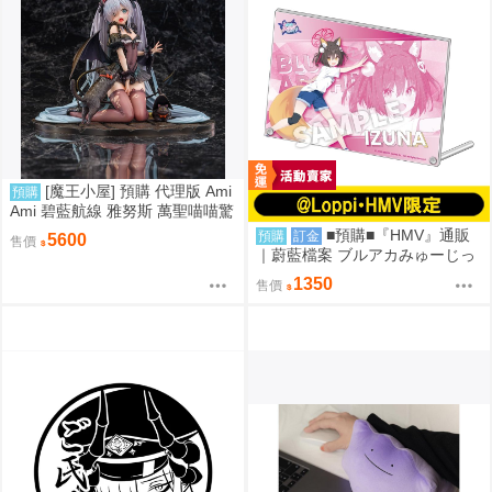
[魔王小屋] 預購 代理版 Ami
預購
Ami 碧藍航線 雅努斯 萬聖喵喵驚
悚夜ver.
■預購■『HMV』通販
預購
訂金
5600
售價
｜蔚藍檔案 ブルアカみゅーじっ
く♪3D LIVE『忍術研究部』壓克
1350
售價
力板。[0912]