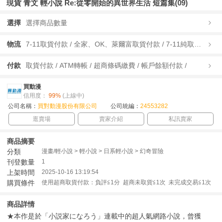
現貨 青文 輕小說 Re:從零開始的異世界生活 短篇集(09)
選擇
選擇商品數量
物流
7-11取貨付款 / 全家、OK、萊爾富取貨付款 / 7-11純取貨 / 全家、OK、萊爾富純取貨 / 宅配/快遞 /
付款
取貨付款 / ATM轉帳 / 超商條碼繳費 / 帳戶餘額付款 /
買動漫
信用度：
99%
(上線中)
公司名稱：
買對動漫股份有限公司
公司統編：
24553282
逛賣場
賣家介紹
私訊賣家
商品摘要
分類
漫畫/輕小說 > 輕小說 > 日系輕小說 > 幻奇冒險
刊登數量
1
上架時間
2025-10-16 13:19:54
購買條件
使用超商取貨付款：負評≦1分 超商未取貨≦1次 未完成交易≦1次
商品詳情
★本作是於「小説家になろう」連載中的超人氣網路小說，曾獲