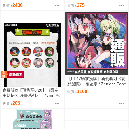
未拆
818
2400
375
售價
售價
【FF47場前預購】新刊套組《妄
想擬態》[ 絕區零 / Zenless Zone
Zero / 三酸化碳素 / 妄想天使 / 千
食糧閣✿【預售至8/20】《限定
1100
售價
夏 / 愛芮 / 南宮羽 / 三小隻 / 夢想
主題快閃 漫畫系列》（75mm馬
家 ]
口鐵徽章）惡靈剋星／幻影敢死
205
售價
隊／主題快閃／宍喰野虎落／是
岸遊人／觀崎薰／多聞康太郎／
壹宮昊都