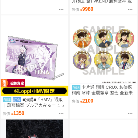
月(免訂金) VKEND 勝利女神 妮
姬 皇冠 榮耀之花 1/4 附特典 101
9980
售價
8
卡片通 預購 CRUX 名偵探
預購
柯南 冰棒 金屬徽章 整盒 全新未
拆
■預購■『HMV』通販
預購
訂金
2100
售價
｜蔚藍檔案 ブルアカみゅーじっ
く♪3D LIVE『空崎陽奈&早瀨優
1350
售價
香&尾刃環奈&錠前沙織』壓克力
板。[0912]