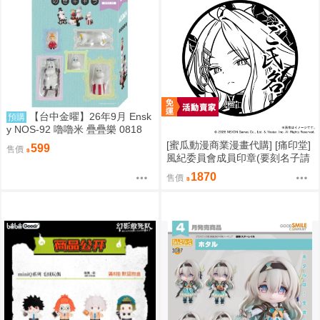
【台中金曜】26年9月 Ensk
預購
y NOS-92 嚕嚕米 疊疊樂 0818
[蜜瓜動漫商業漫畫代購] [痛印堂]
599
售價
風紀委員會成員印章(要刻名子請
下單備註)(預約至8/28)(12月預
1870
售價
約)(蔚藍檔案)