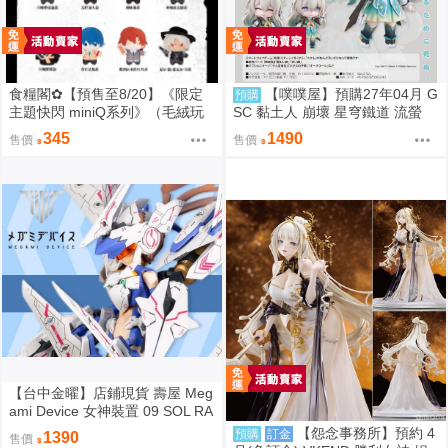
食糧閣✿【預售至8/20】《限定
【噗噗屋】預購27年04月 G
預購
主題快閃 miniQ系列》（毛絨玩
SC 黏土人 崩壞 星穹鐵道 流螢
偶）惡靈剋星／幻影敢死隊／主
免訂金
345
1490
售價
售價
題快閃／宍喰野虎落／是岸遊人
／觀崎薰／多聞康太郎／壹宮昊
都
【台中金曜】店鋪現貨 壽屋 Meg
ami Device 女神裝置 09 SOL RA
PTOR 白梟 猛禽 組裝模型
【怨念事務所】預約 4
預購
訂金
1390
售價