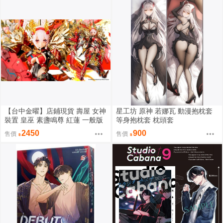
【台中金曜】店鋪現貨 壽屋 女神
星工坊 原神 若娜瓦 動漫抱枕套
裝置 皇巫 素盞鳴尊 紅蓮 一般版
等身抱枕套 枕頭套
組裝模型
2450
900
售價
售價