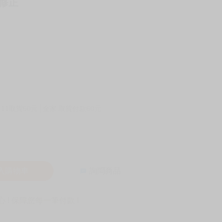
無修正
-11取貨60元
全家 取貨付款60元
入購物車
詢問商品
! 保障您每一筆付款 !