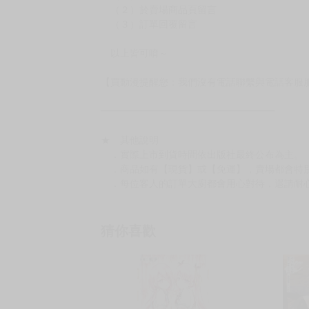
（２）於賣場商品頁留言
（３）訂單回覆留言
以上皆可唷～
【買動漫提醒您：我們沒有電話聯繫與電話客服
━━━━━━━━━━━━━━━━━━
★ 其他說明
．實際上市到貨時間依出版社最終公布為主。
．商品如有【現貨】或【免運】，賣場都會特
．每位客人的訂單大廚都會用心對待，還請耐
猜你喜歡