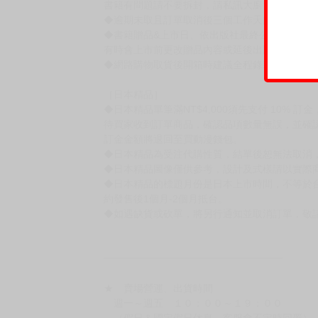
書籍有問題請不要拆封，請私訊大廚協助。
◆逾期未取且訂單取消後三個工作天內未有任何
◆書籍贈品&上市日、依出版社最終公布為主。
有時會上市前更改贈品內容或延後出版，還請注
◆網路購物取貨後開箱時建議全程錄影拍照存證
［日本精品］
◆日本精品單筆滿NT$4,000須先支付 10% 
待買家收到訂單商品，確認品項數量無誤，並確
訂金金額將退回至買動漫錢包。
◆日本精品為受注代購性質，結單後恕無法取消
◆日本精品圖像僅供參考，設計及式樣請以實際
◆日本精品的標題月份是日本上市時間，不等於
約發售後1個月-2個月抵台。
◆如遇缺貨或砍單，將另行通知並取消訂單，敬
━━━━━━━━━━━━━━━━━━
★ 賣場營運、出貨時間
週一～週五 １０：００～１９：００
（假日＆國定假日休息，客服會不定時回覆）