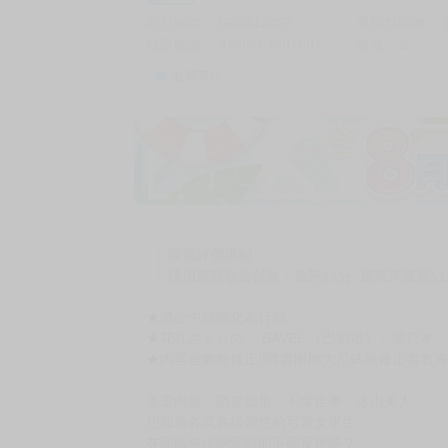
商品編號
G06412497
累積點閱數
自訂編號
9786264367097
收藏
2
收藏商品
購買評價限制
使用超商取貨付款：負評≦1分 超商未取貨≦1
★將心中感情化為行動
★花札さくらの「 BAVEL （巴別塔）」單行本
★內容全數無修正!!隨書附贈大尺碼無修正書衣海報
害羞內斂、調皮搗蛋、不懂世事、冰山美人，
想知道各式各樣個性的可愛女學生
在面臨純潔戀愛時的不同反應嗎？