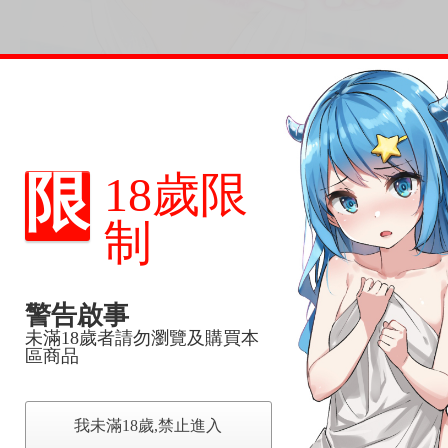
限
18歲限
制
，下標後視同完全同意】
警告啟事
尋其他店家，謝謝。
未滿18歲者請勿瀏覽及購買本
變動，一旦收到就會盡快寄出。
區商品
到齊後一起發貨。
品為主。
反應，逾期不受理。
我未滿18歲,禁止進入