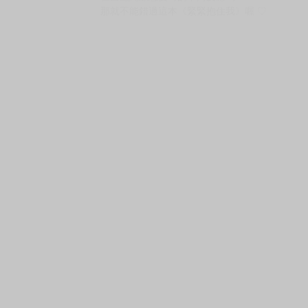
那就不能錯過這本《緊緊抱住我》喔 ♡