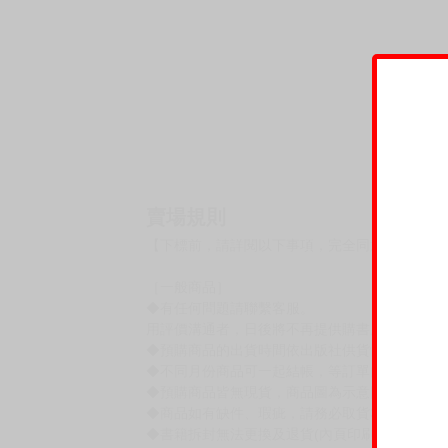
賣場規則
【下標前，請詳閱以下事項，完全同意才請下標
［一般商品］
◆有任何問題請聯繫客服。
用評價溝通者，日後將不再提供購書服務，請另
◆預購商品的出貨時間依出版社供貨情形會有所
◆不同月份商品可一起結帳，等訂單內所有商品
◆預購商品皆無現貨，商品圖為示意圖，請以實
◆商品如有缺件、瑕疵，請務必取貨3日內留言
◆書籍拆封無法更換及退貨(內頁印刷瑕疵例外)