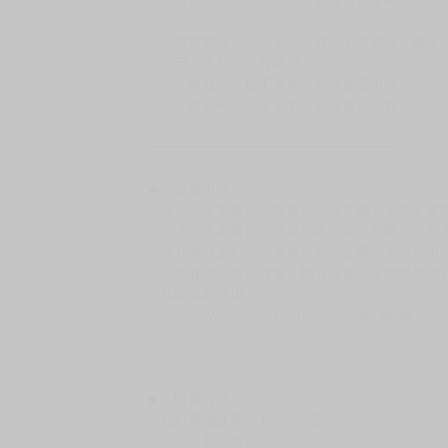
．現貨商品：１～２天出貨（不含假日＆國定
．已上市且非現貨商品：
－每週四～日下單者，於隔週五出貨
－每週一～三下單者，於隔週四出貨
━━━━━━━━━━━━━━━━━━
★ 賣場出貨方式
［１～２本書］三層氣泡布（２圈）＋ＰＥ破
［３～７本書］三層氣泡布（４～５圈）＋Ｐ
［８本以上］ 三層氣泡布（２圈）＋紙箱出
（另有加固紙箱賣場，如有需要可至賣場加購
加固紙箱賣場：
https://www.myacg.com.tw/goods_detail.php
━━━━━━━━━━━━━━━━━━
★ 聯繫方式
如對賣場或商品有任何問題可：
（１）私訊留言