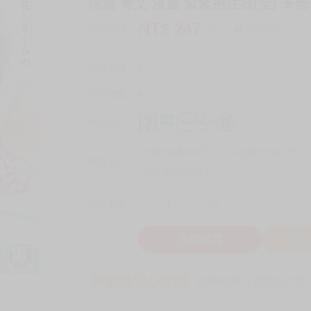
現貨 青文 漫畫 緊緊抱住我(全) ★
NT$
247
商品價格
元
詢問商品
刊登數量
1
銷售總數
4
付款方式
宅配/快遞100元
7-11取貨付款60元
7
取貨方式
全家 取貨60元
-
+
購買數量
件
立即購買
加
買動漫安心保證
款項由銀行委託管才安心 