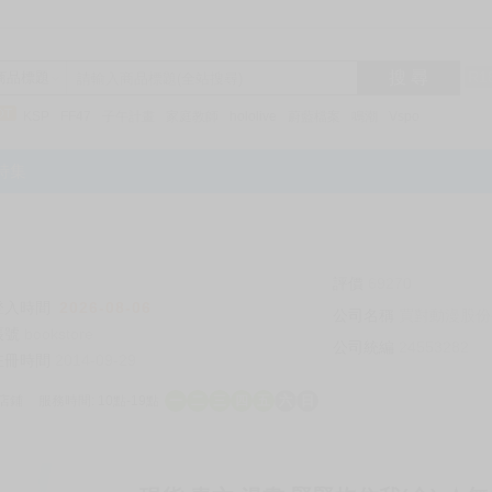
搜 尋
R1
商品標題
KSP
FF47
子午計畫
家庭教師
hololive
蔚藍檔案
鳴潮
Vspo
特集
評價
69270
登入時間
2026-08-06
公司名稱
買對動漫股份
帳號
bookstore
公司統編
24553282
註冊時間
2014-09-29
店鋪
服務時間: 10點-19點
一
二
三
四
五
六
日