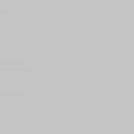
假日）
壞袋（快遞袋）
Ｅ破壞袋（快遞袋）
貨
）
?gid=3104440