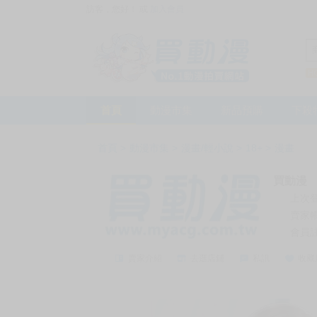
訪客，您好！
或
加入會員
首頁
動漫市集
新品預購
下殺
首頁
>
動漫市集
>
漫畫/輕小說
>
18+
>
漫畫
買動漫
上次
賣家
會員
賣家介紹
去逛店鋪
私訊
收藏