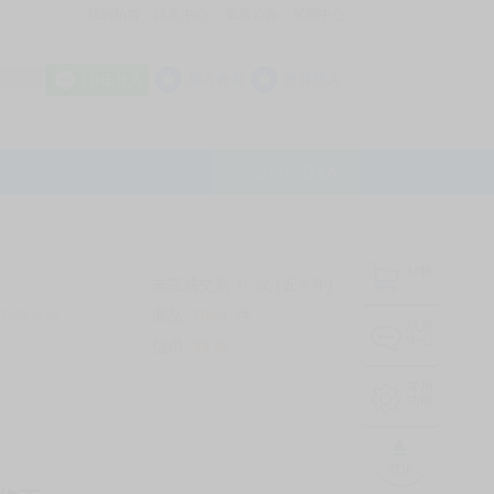
我的拍賣
訊息中心
最新公告
幫助中心
│
│
│
8 OFF
加入會員
會員登入
LINE登入
平台說明Q&A
結帳
未完成交易
0
次 (近半年)
商品
7043
件
有限公司
❔
訊息
中心
信用
99
%
常用
功能
TOP