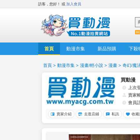
訪客，您好！
或
加入會員
首頁
動漫市集
新品預購
下殺
首頁
>
動漫市集
>
漫畫/輕小說
>
漫畫
>
奇幻/魔
買動漫
上次
賣家
會員
賣家介紹
去逛店鋪
私訊
收藏