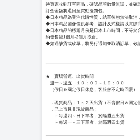
◆商品如有缺件、瑕疵，請務必取貨3日內留言
◆書籍拆封無法更換及退貨(內頁印刷瑕疵例外)
書籍有問題請不要拆封，請私訊大廚協助。
◆逾期未取且訂單取消後三個工作天內未有任何
◆書籍贈品&上市日、依出版社最終公布為主。
有時會上市前更改贈品內容或延後出版，還請注
◆網路購物取貨後開箱時建議全程錄影拍照存證
［日本精品］
◆日本精品單筆滿NT$4,000須先支付 10% 
待買家收到訂單商品，確認品項數量無誤，並確
訂金金額將退回至買動漫錢包。
◆日本精品為受注代購性質，結單後恕無法取消
◆日本精品圖像僅供參考，設計及式樣請以實際
◆日本精品的標題月份是日本上市時間，不等於
約發售後1個月-2個月抵台。
◆如遇缺貨或砍單，將另行通知並取消訂單，敬
━━━━━━━━━━━━━━━━━━
★ 賣場營運、出貨時間