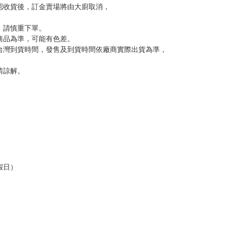
反應，逾期不受理。
反應，將直接加入黑名單，還請下單後準時取貨。
意。
，以保障買賣家雙方權益。
訂金，訂金將以專屬訂金賣場方式收取，
認收貨後，訂金賣場將由大廚取消，
，請慎重下單。
商品為準，可能有色差。
台灣到貨時間，發售及到貨時間依廠商實際出貨為準，
請諒解。