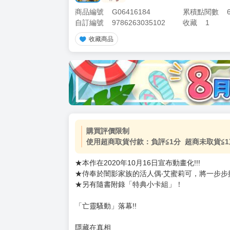
商品編號
G06416184
累積點閱數
自訂編號
9786263035102
收藏
1
收藏商品
加價購
( 共
1
件商品 )
(加購品) 買動漫★《$15元-
-
+