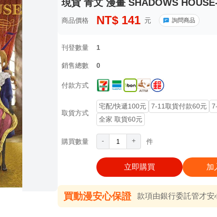
現貨 青文 漫畫 SHADOWS HOUSE-
NT$
141
商品價格
元
詢問商品
刊登數量
1
銷售總數
0
付款方式
宅配/快遞100元
7-11取貨付款60元
7
取貨方式
全家 取貨60元
-
+
購買數量
件
立即購買
加
買動漫安心保證
款項由銀行委託管才安心 