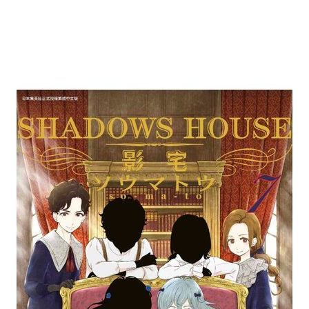
次 未完成交易≦1次 （近半年）
開隱藏在宅邸中的無數祕密...