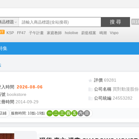
搜 尋
R1
商品標題
KSP
FF47
子午計畫
家庭教師
hololive
蔚藍檔案
鳴潮
Vspo
特集
法
評價
69281
登入時間
2026-08-06
公司名稱
買對動漫股份
帳號
bookstore
公司統編
24553282
註冊時間
2014-09-29
店鋪
服務時間: 10點-19點
一
二
三
四
五
六
日