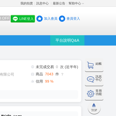
我的拍賣
訊息中心
最新公告
幫助中心
│
│
│
8 OFF
加入會員
會員登入
LINE登入
平台說明Q&A
結帳
未完成交易
0
次 (近半年)
商品
7043
件
有限公司
❔
訊息
中心
信用
99
%
常用
功能
TOP