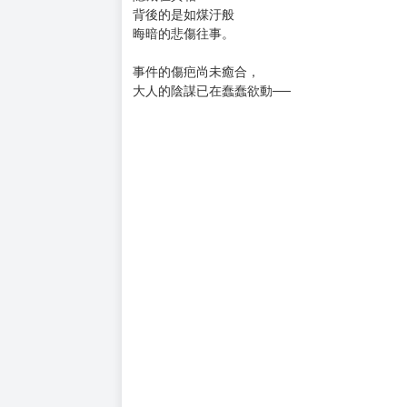
購買評價限制
使用超商取貨付款：負評≦1分 超商未取貨≦1
★本作在2020年10月16日宣布動畫化!!!
★侍奉於闇影家族的活人偶‧艾蜜莉可，將一步步揭
★另有隨書附錄「特典小卡組」！
「亡靈騷動」落幕!!
隱藏在真相
背後的是如煤汙般
晦暗的悲傷往事。
事件的傷疤尚未癒合，
大人的陰謀已在蠢蠢欲動──