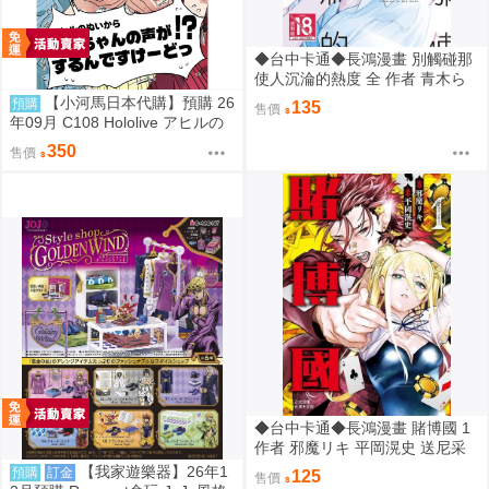
◆台中卡通◆長鴻漫畫 別觸碰那
使人沉淪的熱度 全 作者 青木ら
き 送尼采書套
【小河馬日本代購】預購 26
預購
135
售價
年09月 C108 Hololive アヒルの
ぬいからスバちゃんの声がする
350
售價
んですけーどっ 繪師:MALINO
◆台中卡通◆長鴻漫畫 賭博國 1
作者 邪魔リキ 平岡滉史 送尼采
書套
【我家遊樂器】26年1
預購
訂金
125
售價