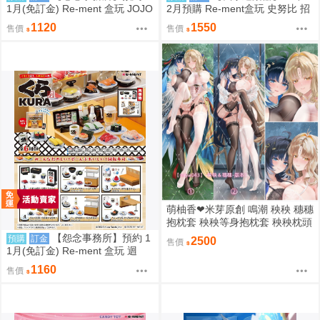
1月(免訂金) Re-ment 盒玩 JOJO
2月預購 Re-ment盒玩 史努比 招
的奇妙冒險 服裝精品店 黃金之風
牌景觀
1120
1550
售價
售價
中盒6入 0823
萌柚香❤米芽原創 鳴潮 秧秧 穗穗
抱枕套 秧秧等身抱枕套 秧秧枕頭
套 穗穗枕套 動漫等身抱枕套
【怨念事務所】預約 1
預購
訂金
2500
售價
1月(免訂金) Re-ment 盒玩 迴
轉、幸福的一盤 藏壽司 中盒6入
1160
售價
0823