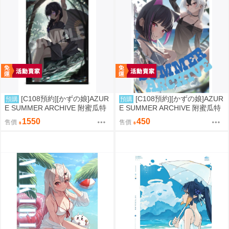
[C108預約][かずの娘]AZUR
[C108預約][かずの娘]AZUR
預購
預購
E SUMMER ARCHIVE 附蜜瓜特
E SUMMER ARCHIVE 附蜜瓜特
典小卡+B2掛軸 蔚藍檔案 同人誌i
典小卡 蔚藍檔案 同人誌id=3786
1550
450
售價
售價
d=3726220
337