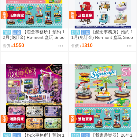
【怨念事務所】預約 1
【怨念事務所】預約 1
預購
訂金
預購
訂金
2月(免訂金) Re-ment 盒玩 Snoo
1月(免訂金) Re-ment 盒玩 Snoo
py 史努比 街角招牌場景 中盒6入
py 史努比 悠閒座椅場景 中盒6入
1550
1310
售價
售價
0823
0823
【怨念事務所】預約 1
【我家遊樂器】26年1
預購
訂金
預購
訂金