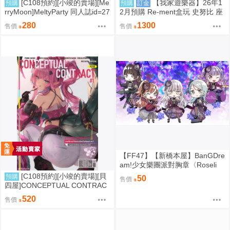
[C108預約][小竣的賣場][Me
【我家遊樂器】26年1
預購
預購
訂金
rryMoon]MeltyParty 同人誌id=27
2月預購 Re-ment盒玩 史努比 座
33703
椅
280
1300
售價
售價
【FF47】【新橋本屋】BanGDre
am!少女樂團派對胸章〈Roseli
a〉-〈湊友希那/冰川紗夜/今井麗
[C108預約][小竣的賣場][貝
預購
50
售價
莎/宇田川亞子/白金燐子〉
四屋]CONCEPTUAL CONTRAC
T 明日方舟：終末地 同人誌id=37
520
售價
87389