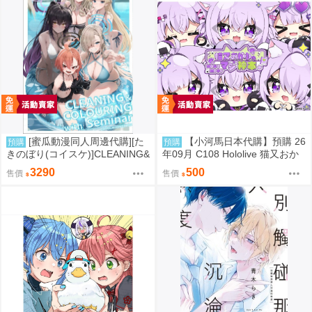
[蜜瓜動漫同人周邊代購][た
【小河馬日本代購】預購 26
預購
預購
きのぼり(コイスケ)]CLEANING&
年09月 C108 Hololive 猫又おか
COLOURING with Seminar メ
ゆのMOGUMOGUマジ神本 繪
3290
500
售價
售價
ロンブックス新刊セット【メロ
師:むーらん 神岡ちろる
ン限定特典付】【B2Wスエード
タペストリー】(蔚藍檔案)(B2掛
軸特典版)(同人誌)