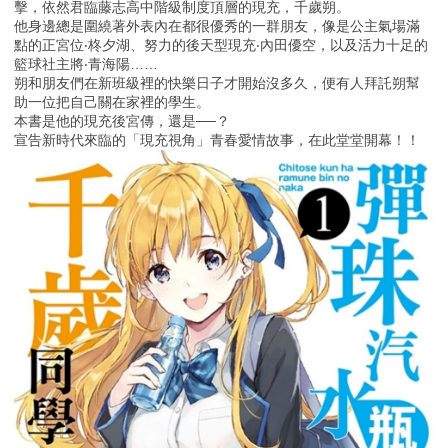
擊，依然君臨藤志高中階級制度頂層的現充，千歲朔。
他身邊總是圍繞著外表內在都很優秀的一群朋友，像是公主氣場滿
點的正宮位‧柊夕湖、努力的後天型現充‧內田優空，以及活力十足的
籃球社主將‧青海陽……
朔和朋友們在新班級裡的快樂日子才開始沒多久，便有人拜託朔幫
助一位把自己關在家裡的學生。
本書是他的現充後宮傳，還是──？
宣告新時代來臨的「現充視角」青春愛情故事，在此堂堂開幕！！