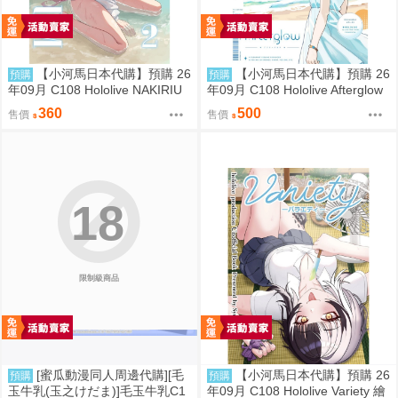
【小河馬日本代購】預購 26
【小河馬日本代購】預購 26
預購
預購
年09月 C108 Hololive NAKIRIU
年09月 C108 Hololive Afterglow
M2 繪師:李神の落書き場
繪師:カノチ
360
500
售價
售價
18
限制級商品
[蜜瓜動漫同人周邊代購][毛
【小河馬日本代購】預購 26
預購
預購
玉牛乳(玉之けだま)]毛玉牛乳C1
年09月 C108 Hololive Variety 繪