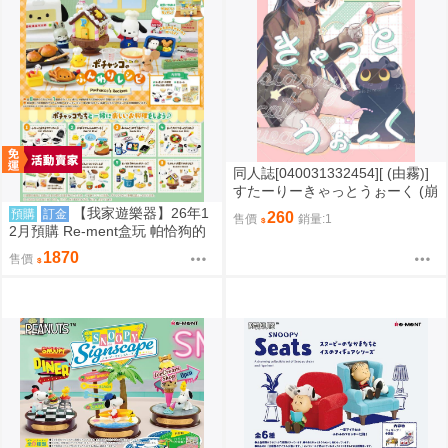
同人誌[040031332454][ (由霧)]
すたーりーきゃっとうぉーく (崩
壞星穹鐵道)刃 景元
【我家遊樂器】26年1
預購
訂金
260
售價
銷量:1
2月預購 Re-ment盒玩 帕恰狗的
鬆軟食譜
1870
售價