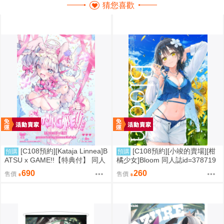
猜您喜歡
[C108預約][Kataja Linnea]B
[C108預約][小竣的賣場][柑
預購
預購
ATSU x GAME!!【特典付】 同人
橘少女]Bloom 同人誌id=378719
誌id=3787280
8
690
260
售價
售價