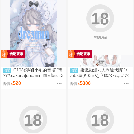
18
限制級商品
[C108預約][小竣的賣場][晴
[蜜瓜動漫同人周邊代購][く
預購
預購
のちsakana]dreamin 同人誌id=3
わい屋(K.KrirK)]立体おっぱいお
787402
尻 ときこさん (K.KrirK)抱き
520
5000
售價
售價
枕カバー(FGO)(抱枕套)(同人周
邊)
18
18