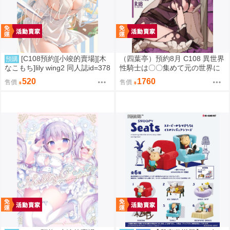
[C108預約][小竣的賣場][木
（四葉亭）預約8月 C108 異世界
預購
なこもち]lily wing2 同人誌id=378
性騎士は〇〇集めて元の世界に
8660
帰りたい 特典：B2掛軸 菊池政
520
1760
售價
售價
治