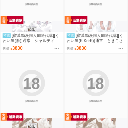
限制級商品
限制級商品
[蜜瓜動漫同人周邊代購][く
[蜜瓜動漫同人周邊代購][く
預購
預購
わい屋(雁)]通常 シャルティ
わい屋(K.KrirK)]通常 ときこさ
ア (雁)抱き枕カバー(OVERLO
ん (K.KrirK)抱き枕カバー(FG
3830
3830
售價
售價
RD)(抱枕套)(同人周邊)
O)(抱枕套)(同人周邊)
18
18
限制級商品
限制級商品