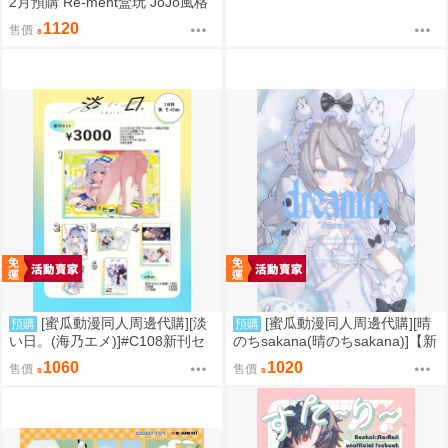
2月預購 Re-ment盒玩 JoJo風格
館 黃金之風
1120
售價
[蜜瓜動漫同人周邊代購][淡
[蜜瓜動漫同人周邊代購][晴
預購
預購
い日。(海乃エメ)]#C108新刊セ
のちsakana(晴のちsakana)]【新
ット(Hololive)(同人誌)
刊セット】dreamin(同人誌)
1060
1020
售價
售價