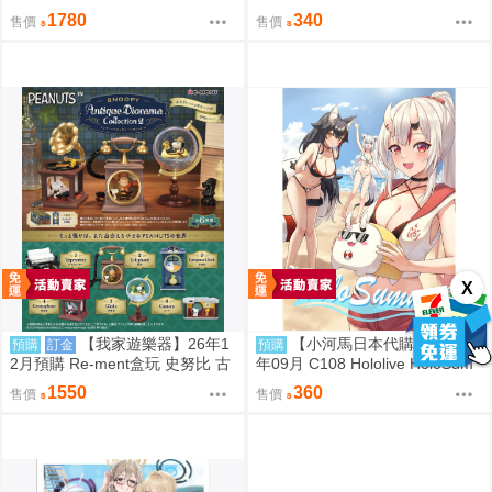
08新刊セット(同人誌)
師:Syun
1780
340
售價
售價
X
【我家遊樂器】26年1
【小河馬日本代購】預購 26
預購
訂金
預購
2月預購 Re-ment盒玩 史努比 古
年09月 C108 Hololive HoloSum
董立體場景2
mer 繪師:李神の落書き場
1550
360
售價
售價