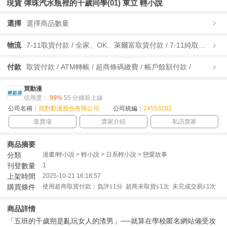
現貨 彈珠汽水瓶裡的千歲同學(01) 東立 輕小說
選擇
選擇商品數量
物流
7-11取貨付款 / 全家、OK、萊爾富取貨付款 / 7-11純取貨 / 全家、OK、萊爾富純取貨 / 宅配/快遞 /
付款
取貨付款 / ATM轉帳 / 超商條碼繳費 / 帳戶餘額付款 /
買動漫
信用度：
99%
55 分鐘前上線
公司名稱：
買對動漫股份有限公司
公司統編：
24553282
逛賣場
賣家介紹
私訊賣家
商品摘要
分類
漫畫/輕小說 > 輕小說 > 日系輕小說 > 戀愛故事
刊登數量
1
上架時間
2025-10-21 16:18:57
購買條件
使用超商取貨付款：負評≦1分 超商未取貨≦1次 未完成交易≦1次
商品詳情
「五班的千歲朔是亂玩女人的渣男」──就算在學校匿名網站備受攻