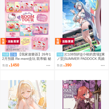
【我家遊樂器】26年1
[C108預約][小竣的賣場][東
預購
訂金
預購
2月預購 Re-ment盒玩 凱蒂貓 秘
ノ堂]SUMMER PADDOCK 馬娘
密房間之旅
同人誌id=3787232
1450
390
售價
售價