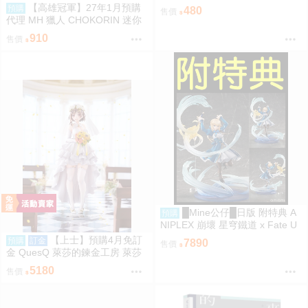
時代
【高雄冠軍】27年1月預購
預購
480
售價
代理 MH 獵人 CHOKORIN 迷你
玩偶收藏集 第1彈 中盒6入 免訂
910
售價
金0813
█Mine公仔█日版 附特典 A
預購
NIPLEX 崩壞 星穹鐵道 x Fate U
BW 無限劍制 Saber 1/7 PVC
【上士】預購4月免訂
預購
訂金
7890
售價
金 QuesQ 萊莎的鍊金工房 萊莎
琳 斯托特 婚紗禮服Ver 1/7 1111
5180
售價