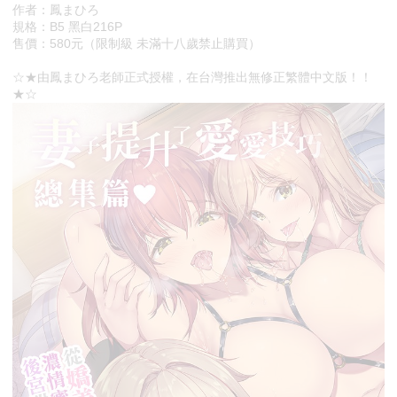
作者：鳳まひろ
規格：B5 黑白216P
售價：580元（限制級 未滿十八歲禁止購買）
☆★由鳳まひろ老師正式授權，在台灣推出無修正繁體中文版！！
★☆