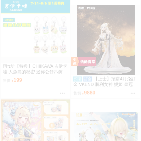
雨ಌ坊【特典】CHIIKAWA 吉伊卡
哇 人魚島的秘密 迷你公仔吊飾
（吉伊、小八、烏薩奇、小桃、
【上士】預購4月免訂
預購
訂金
199
售價
栗子、師傅、古本、獅薩）
金 VKEND 勝利女神 妮姬 皇冠
榮耀之花 1/4 附特典 1025
9880
售價