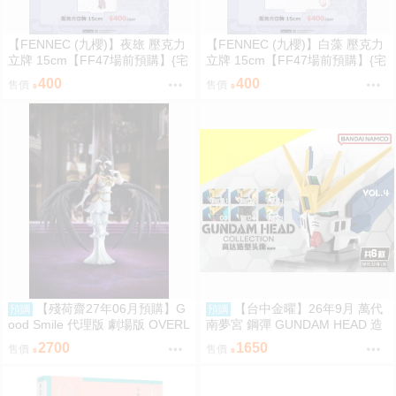
【FENNEC (九櫻)】夜玈 壓克力
【FENNEC (九櫻)】白藻 壓克力
立牌 15cm【FF47場前預購】{宅
立牌 15cm【FF47場前預購】{宅
即門}
即門}
400
400
售價
售價
【殘荷齋27年06月預購】G
【台中金曜】26年9月 萬代
預購
預購
ood Smile 代理版 劇場版 OVERL
南夢宮 鋼彈 GUNDAM HEAD 造
ORD 聖王國篇 雅兒貝德 figma
型頭像 第四彈 盲盒 中盒6入 081
2700
1650
售價
售價
可動 0917
4