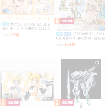
[獨角獸代購]日空 免訂金 彩
預購
虹社 星川サラ 星川莎拉 2026 誕
生日記念 套組 にじさんじ 預購
【我家遊樂器】27年1
預購
訂金
3150
售價
0月預購 GSC 勝利女神：妮姬 伊
萊格：BOOM與驚嚇 1/4完成品
12640
售價