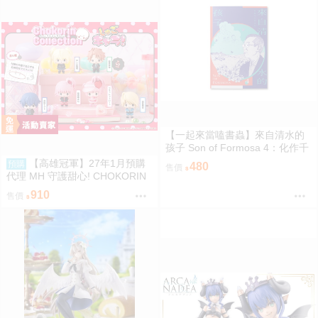
【一起來當嗑書蟲】來自清水的
孩子 Son of Formosa 4：化作千
風
【高雄冠軍】27年1月預購
預購
480
售價
代理 MH 守護甜心! CHOKORIN
迷你玩偶收藏集 第1彈 中盒6入
910
售價
免訂金0813