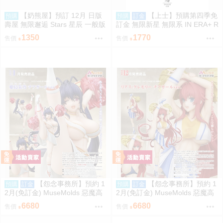
【奶熊屋】預訂 12月 日版
【上士】預購第四季免
預購
預購
訂金
壽屋 無限邂逅 Stars 星辰 一般版
訂金 無限新星 無限系 IN ERA+ R
組裝模型 0816
MD 青鳶 組裝模型 0812
1350
1770
售價
售價
【怨念事務所】預約 1
【怨念事務所】預約 1
預購
訂金
預購
訂金
2月(免訂金) MuseMolds 惡魔高
2月(免訂金) MuseMolds 惡魔高
校 姫島朱乃 啦啦隊Ver 1/6 0906
校 莉雅絲 啦啦隊Ver 1/6 0906
6680
6680
售價
售價