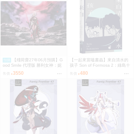
【殘荷齋27年06月預購】G
【一起來當嗑書蟲】來自清水的
預購
ood Smile 代理版 勝利女神：妮
孩子 Son of Formosa 2：綠島十
姬 紅蓮：暗影 Hyper Body 可動
年
3550
480
售價
售價
0917