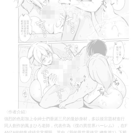
〈作者介紹〉
強烈的色彩加上令紳士們垂涎三尺的曼妙身材，多以後宮題材進行
同人創作的鳳まひろ老師，代表作為《僕の異世界ハーレム》，在F
ANZA的銷售成績非常耀眼，其中《我的異世界後宮 總集篇1》下載