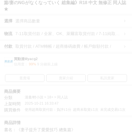
篇/妻のNGがなくなっていく 総集編》R18 中文 無修正 同人誌
★
選擇
選擇商品數量
物流
7-11取貨付款 / 全家、OK、萊爾富取貨付款 / 7-11純取貨 / 全家、OK、萊爾富純取貨 / 宅配/快遞 /
付款
取貨付款 / ATM轉帳 / 超商條碼繳費 / 帳戶餘額付款 /
買動漫Myacg2
信用度：
99%
9 分鐘前上線
逛賣場
賣家介紹
私訊賣家
商品摘要
分類
漫畫/輕小說 > 18+ > 同人誌
上架時間
2025-10-21 16:33:47
購買條件
使用超商取貨付款：負評≦1分 超商未取貨≦1次 未完成交易≦1次
商品詳情
書名：《妻子提升了愛愛技巧 總集篇》