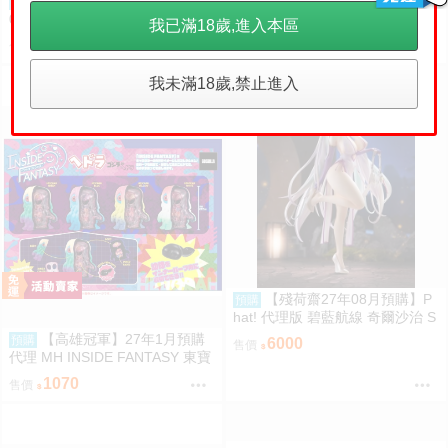
（四葉亭）預約8月 C1
預購
訂金
700
售價
08 妹が一日一回しか目を合わせ
我已滿18歲,進入本區
てくれない。After総集編 はまけ
1050
售價
ん。
我未滿18歲,禁止進入
【殘荷齋27年08月預購】P
預購
hat! 代理版 碧藍航線 奇爾沙治 S
pringtime Data 1/6 PVC完成品 0
【高雄冠軍】27年1月預購
預購
6000
售價
923
代理 MH INSIDE FANTASY 東寶
怪獸 哥吉拉對黑多拉 黑多拉 中
1070
售價
盒4入0813