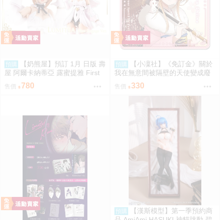
【奶熊屋】預訂 1月 日版 壽
【小凜社】《免訂金》關於
預購
預購
屋 阿爾卡納蒂亞 露蜜提雅 First
我在無意間被隔壁的天使變成廢
Engage 一般版 組裝模型 0816
柴這件事2 椎名真晝 新年 萬聖節
780
330
售價
售價
紅葉 聖誕節 杯墊
【漢斯模型】第一季預約商
預購
品 AmiAmi HASUKI 神貓跳動 碧