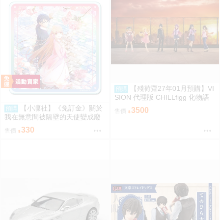
【殘荷齋27年01月預購】VI
預購
SION 代理版 CHILLfigg 化物語
盒玩 中盒6入 0923
【小凜社】《免訂金》關於
預購
3500
售價
我在無意間被隔壁的天使變成廢
柴這件事2 椎名真晝 賞櫻 小惡魔
330
售價
偶像 愚人節 情人節 壓克力杯墊