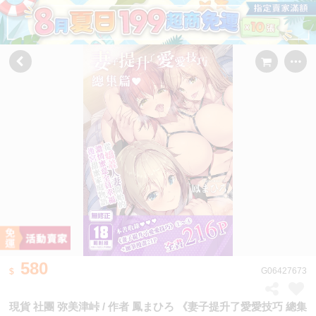
580
G06427673
現貨 社團 弥美津峠 / 作者 鳳まひろ 《妻子提升了愛愛技巧 總集