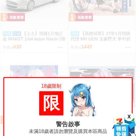
【上士】預購1月免訂
【高雄冠軍】27年1月預購
預購
訂金
預購
金 MINIGT 1/64 Aston Martin DB
代理 MH GEM 文豪野犬 掌中的
S 2008 銀2008 左駕 0809
太宰 太宰治 免訂金0813
430
1440
售價
售價
18歲限制
限
X
警告啟事
【FENNEC (九櫻)】白藻 煙霧繚
繞 大滑鼠墊(W60cm x H35cm)
未滿18歲者請勿瀏覽及購買本區商品
【FF47場前預購】{宅即門}