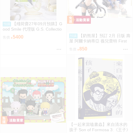
【殘荷齋27年09月預購】G
預購
ood Smile 代理版 G.S. Collectio
n 蔚藍檔案 Blue Archive 渚 ～花
【奶熊屋】預訂 2月 日版 壽
預購
5400
售價
香微笑～ 1/7 PVC完成品 0923
屋 阿爾卡納蒂亞 薇兒蕾特 First
Engage 一般版 組裝模型 0816
850
售價
【一起來當嗑書蟲】來自清水的
孩子 Son of Formosa 3:《王子》