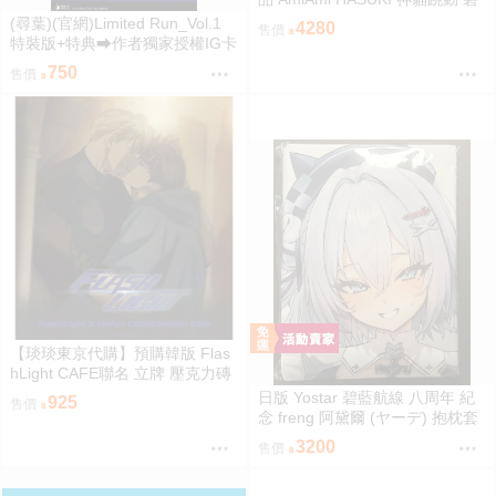
藍航線 聖路易斯 抱枕圖原畫 1/6
(尋葉)(官網)Limited Run_Vol.1
4280
售價
PVC
特裝版+特典⮕作者獨家授權IG卡
*1、作者獨家授權透卡*1(9/7預購
750
售價
結束後將不提供) 26年11月預購
尋葉 漫畫特裝版 BL 買動漫
【琰琰東京代購】預購韓版 Flas
hLight CAFE聯名 立牌 壓克力磚
小卡 19R 明信片組 插圖卡組 收
日版 Yostar 碧藍航線 八周年 紀
925
售價
藏冊 艾倫 有鎮
念 freng 阿黛爾 (ヤーデ) 抱枕套
C108
3200
售價