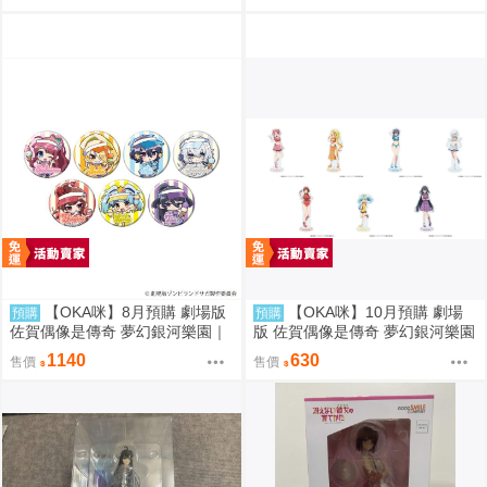
店ver.(Q版插畫)
種) 冰淇淋店ver.
【OKA咪】8月預購 劇場版
【OKA咪】10月預購 劇場
預購
預購
佐賀偶像是傳奇 夢幻銀河樂園｜
版 佐賀偶像是傳奇 夢幻銀河樂園
徽章 02/全套組(全7種) 冰淇淋店
｜壓克力立牌 (共7款任選)
1140
630
售價
售價
ver.(Q版插畫)