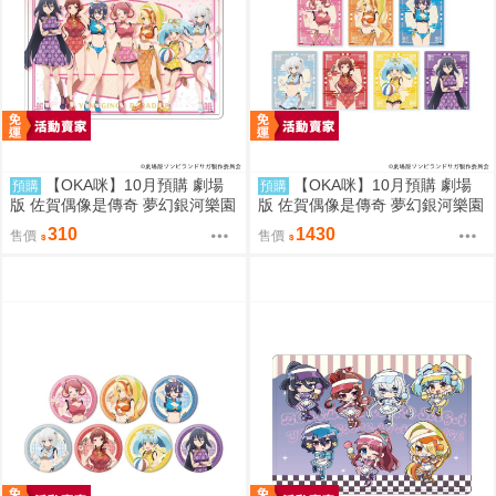
【OKA咪】10月預購 劇場
【OKA咪】10月預購 劇場
預購
預購
版 佐賀偶像是傳奇 夢幻銀河樂園
版 佐賀偶像是傳奇 夢幻銀河樂園
｜角色透明收納夾 02/集合款 旗
｜壓克力卡片 02/全套組(全7種)
310
1430
售價
售價
袍泳裝ver.(新繪插畫)
旗袍泳裝ver.