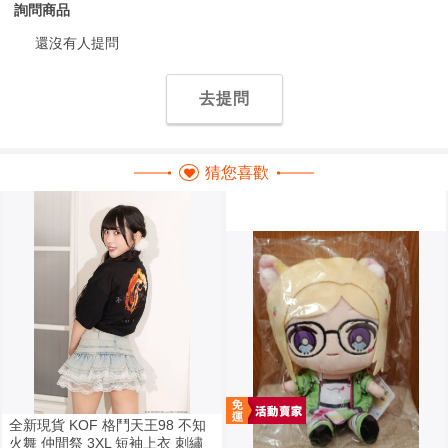
詢問商品
還沒有人提問
去提問
猜您喜歡
全新現貨 KOF 格鬥天王98 不知
火舞 仲間祭 3XL 短袖上衣 刺繡