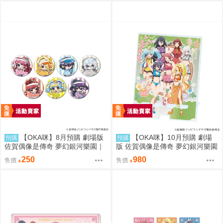
【OKA咪】8月預購 劇場版
【OKA咪】10月預購 劇場
預購
預購
佐賀偶像是傳奇 夢幻銀河樂園｜
版 佐賀偶像是傳奇 夢幻銀河樂園
徽章 02/盲抽(7種) 冰淇淋店ver.
｜大型壓克力手機架 01/集合款
250
980
售價
售價
隨機一款
旗袍泳裝ver.