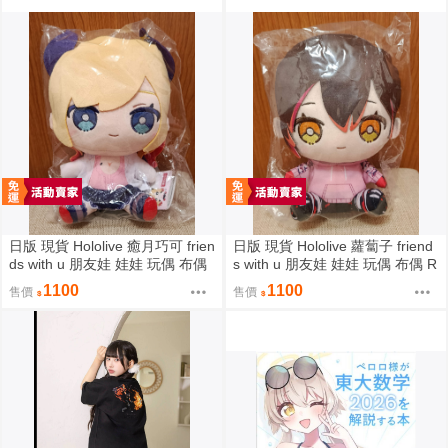
日版 現貨 Hololive 癒月巧可 frien
日版 現貨 Hololive 蘿蔔子 friend
ds with u 朋友娃 娃娃 玩偶 布偶
s with u 朋友娃 娃娃 玩偶 布偶 R
癒月ちょこ
oboco ロボ子
1100
1100
售價
售價