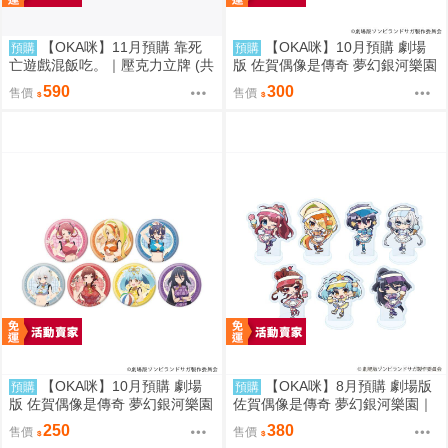
【OKA咪】11月預購 靠死
【OKA咪】10月預購 劇場
預購
預購
亡遊戲混飯吃。｜壓克力立牌 (共
版 佐賀偶像是傳奇 夢幻銀河樂園
5款任選)
｜壓克力卡片 02/盲抽(7種) 旗袍
590
300
售價
售價
泳裝ver. 隨機一款
【OKA咪】10月預購 劇場
【OKA咪】8月預購 劇場版
預購
預購
版 佐賀偶像是傳奇 夢幻銀河樂園
佐賀偶像是傳奇 夢幻銀河樂園｜
｜徽章 03/盲抽(7種) 旗袍泳裝ve
壓克力迷你立牌 盲抽(7種) 冰淇
250
380
售價
售價
r. 隨機一款
淋店ver. 隨機一款