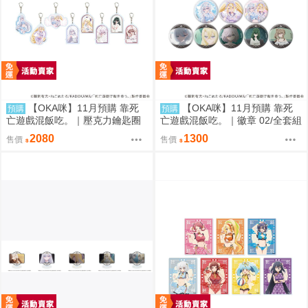
【OKA咪】11月預購 靠死
【OKA咪】11月預購 靠死
預購
預購
亡遊戲混飯吃。｜壓克力鑰匙圈
亡遊戲混飯吃。｜徽章 02/全套組
02/全套組(全8種)(官方&新繪插
(全8種)(官方&新繪插畫)
2080
1300
售價
售價
畫)