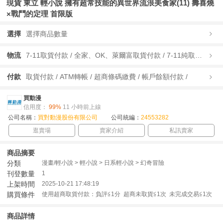
現貨 東立 輕小說 擁有超常技能的異世界流浪美食家(11) 壽喜燒
×戰鬥的定理 首限版
選擇
選擇商品數量
物流
7-11取貨付款 / 全家、OK、萊爾富取貨付款 / 7-11純取貨 / 全家、OK、萊爾富純取貨 / 宅配/快遞 /
付款
取貨付款 / ATM轉帳 / 超商條碼繳費 / 帳戶餘額付款 /
買動漫
信用度：
99%
11 小時前上線
公司名稱：
買對動漫股份有限公司
公司統編：
24553282
逛賣場
賣家介紹
私訊賣家
商品摘要
分類
漫畫/輕小說 > 輕小說 > 日系輕小說 > 幻奇冒險
刊登數量
1
上架時間
2025-10-21 17:48:19
購買條件
使用超商取貨付款：負評≦1分 超商未取貨≦1次 未完成交易≦1次
商品詳情