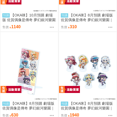
【OKA咪】10月預購 劇場
【OKA咪】8月預購 劇場版
預購
預購
版 佐賀偶像是傳奇 夢幻銀河樂園
佐賀偶像是傳奇 夢幻銀河樂園｜
｜徽章 03/全套組(全7種) 旗袍泳
角色透明收納夾 01/集合款 冰淇
1140
310
售價
售價
裝ver.(新繪插畫)
淋店ver.(Q版插畫)
【OKA咪】8月預購 劇場版
【OKA咪】8月預購 劇場版
預購
預購
佐賀偶像是傳奇 夢幻銀河樂園｜
佐賀偶像是傳奇 夢幻銀河樂園｜
壓克力手機架 01/集合款 冰淇淋
壓克力迷你立牌 01/全套組(全7
630
1940
售價
售價