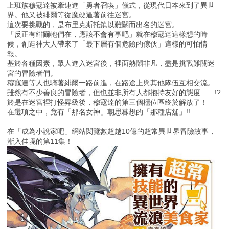
上班族穆寇達被牽連進「勇者召喚」儀式，從現代日本來到了異世
界。他又被緋爾等從魔硬逼著前往迷宮。
這次要挑戰的，是布里克斯托鎮以難關而出名的迷宮。
「反正有緋爾牠們在，應該不會有事吧」就在穆寇達這樣想的時
候，創造神大人帶來了「最下層有個危險的傢伙」這樣的可怕情
報。
基於各種因素，眾人進入迷宮後，裡面熱鬧非凡，盡是挑戰難關迷
宮的冒險者們。
穆寇達等人也騎著緋爾一路前進，在路途上與其他隊伍互相交流。
雖然有不少善良的冒險者，但也並非所有人都抱持友好的態度……!?
於是在迷宮裡打怪昇級後，穆寇達的第三個櫃位區終於解放了！
在選項之中，竟有「那名女神」朝思暮想的「那種店舖」!!
在「成為小說家吧」網站閱覽數超越10億的超常異世界冒險故事，
漸入佳境的第11集！