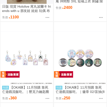
庵 仲間祭 3XL 短袖上衣 刺繡 限
定聯名
日版 現貨 Hololive 尾丸波爾卡 fri
2400
售價
ends with u 朋友娃 娃娃 玩偶 布
偶 座長 尾丸ポルカ
1100
售價
【OKA咪】11月預購 靠死
【OKA咪】11月預購 靠死
預購
預購
亡遊戲混飯吃。｜壓克力鑰匙圈
亡遊戲混飯吃。｜徽章 02/盲抽(8
02/盲抽(8種)(官方&新繪插畫) 隨
種)(官方&新繪插畫) 隨機一款
360
250
售價
售價
機一款