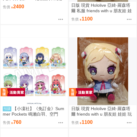
限定聯名
日版 現貨 Hololive 亞綺·羅森塔
2400
售價
爾 私服 friends with u 朋友娃 娃
娃 玩偶 布偶 亞綺羅森 Akirose
1100
售價
アキ・ローゼンタール
【小凜社】《免訂金》Sum
日版 現貨 Hololive 亞綺·羅森塔
預購
mer Pockets 鳴瀨白羽、空門
爾 friends with u 朋友娃 娃娃 玩
蒼、久島鷗、紬溫達斯 壓克力立
偶 布偶 亞綺羅森 Akirose アキ・
760
1100
售價
售價
牌 吊飾 壓克力御守
ローゼンタール