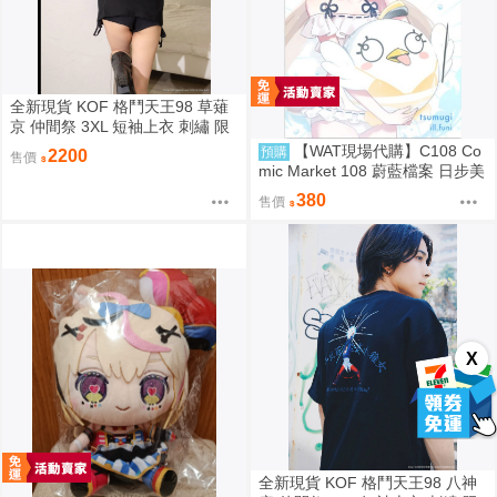
全新現貨 KOF 格鬥天王98 草薙
京 仲間祭 3XL 短袖上衣 刺繡 限
定聯名
【WAT現場代購】C108 Co
預購
2200
售價
mic Market 108 蔚藍檔案 日步美
ペロロ様が東大数学2026を解説
380
售價
する本
X
全新現貨 KOF 格鬥天王98 八神