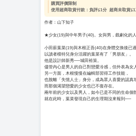
購買評價限制
使用超商取貨付款：負評≦1分 超商未取貨≦1
作者：山下知子
★少女(19)與中年男子(40)。女與男，戲劇化的
小田薪葉菜(19)與木根正吾(40)在身體交換後已
以讀者模特兒身分活躍的葉菜有了「男朋友」。
他是設計師新秀──城田裕策。
儘管內心是男人的自己對戀愛冷感，但外表為女
另一方面，木根慢慢在編輯部習得工作技能，
也脫離「失憶人士」身分，成為眾人喜愛的認真
而那個渴望戀愛的少女也已不復存在。
兩年前的少女以及男人，如今已是不同的生命個
就在此時，葉菜發現自己的生理期沒來報到──