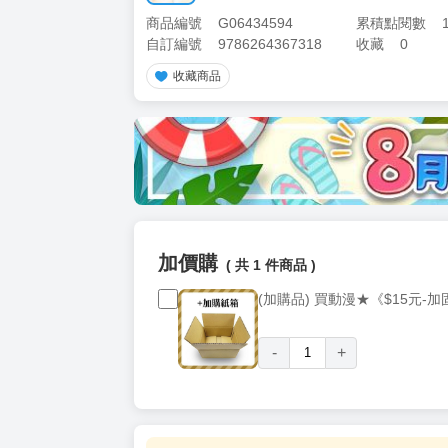
商品編號
G06434594
累積點閱數
自訂編號
9786264367318
收藏
0
收藏商品
加價購
( 共
1
件商品 )
(加購品) 買動漫★《$15元-
-
+