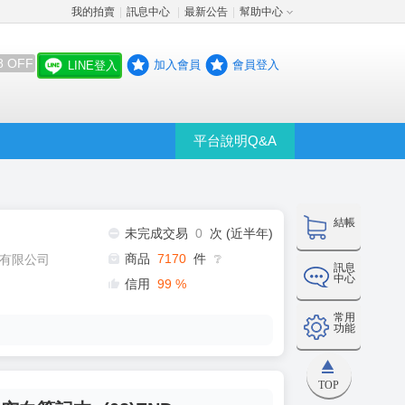
我的拍賣
訊息中心
最新公告
幫助中心
│
│
│
8 OFF
加入會員
會員登入
LINE登入
平台說明Q&A
結帳
未完成交易
0
次 (近半年)
商品
7170
件
有限公司
❔
訊息
中心
信用
99
%
常用
功能
TOP