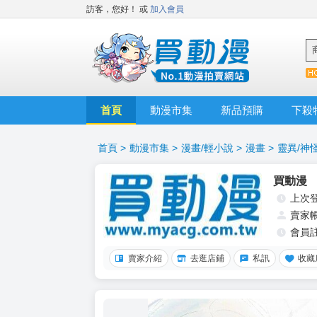
訪客，您好！
或
加入會員
首頁
動漫市集
新品預購
下殺
首頁
>
動漫市集
>
漫畫/輕小說
>
漫畫
>
靈異/神
買動漫
上次
賣家
會員
賣家介紹
去逛店鋪
私訊
收藏