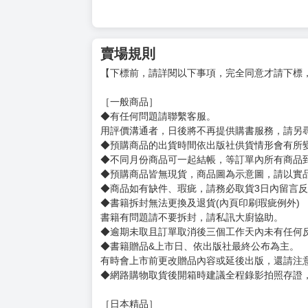
賣場規則
【下標前，請詳閱以下事項，完全同意才請下標
［一般商品］
◆有任何問題請聯繫客服。
用評價溝通者，日後將不再提供購書服務，請另
◆預購商品的出貨時間依出版社供貨情形會有所
◆不同月份商品可一起結帳，等訂單內所有商品
◆預購商品皆無現貨，商品圖為示意圖，請以實
◆商品如有缺件、瑕疵，請務必取貨3日內留言
◆書籍拆封無法更換及退貨(內頁印刷瑕疵例外)
書籍有問題請不要拆封，請私訊大廚協助。
◆逾期未取且訂單取消後三個工作天內未有任何
◆書籍贈品&上市日、依出版社最終公布為主。
有時會上市前更改贈品內容或延後出版，還請注
◆網路購物取貨後開箱時建議全程錄影拍照存證
［日本精品］