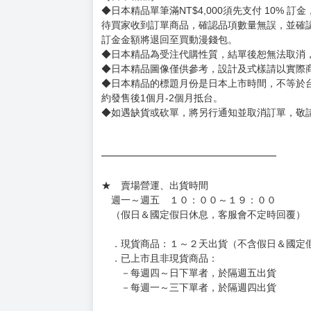
◆日本精品單筆滿NT$4,000須先支付 10% 
待買家收到訂單商品，確認品項數量無誤，並確
訂金金額將退回至買動漫錢包。
◆日本精品為受注代購性質，結單後恕無法取消
◆日本精品圖像僅供參考，設計及式樣請以實際
◆日本精品的標題月份是日本上市時間，不等於
約發售後1個月-2個月抵台。
◆如遇缺貨或砍單，將另行通知並取消訂單，敬
━━━━━━━━━━━━━━━━━━
★ 賣場營運、出貨時間
週一～週五 １０：００～１９：００
（假日＆國定假日休息，客服會不定時回覆）
．現貨商品：１～２天出貨（不含假日＆國定
．已上市且非現貨商品：
－每週四～日下單者，於隔週五出貨
－每週一～三下單者，於隔週四出貨