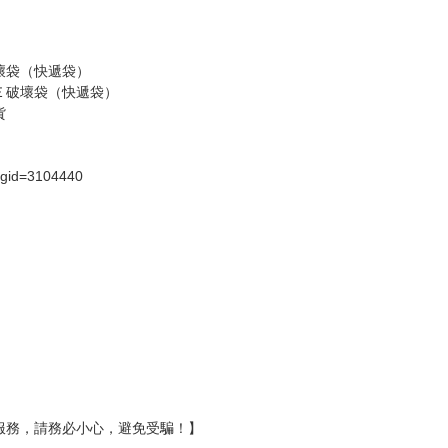
壞袋（快遞袋）
Ｅ破壞袋（快遞袋）
貨
）
?gid=3104440
服務，請務必小心，避免受騙！】