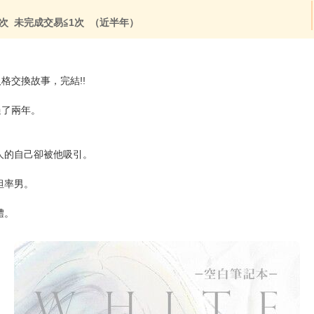
次 未完成交易≦1次 （近半年）
人格交換故事，完結!!
過了兩年。
人的自己卻被他吸引。
坦率男。
體。