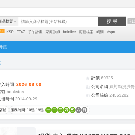
搜 尋
R1
商品標題
KSP
FF47
子午計畫
家庭教師
hololive
蔚藍檔案
鳴潮
Vspo
特集
怪
評價
69325
登入時間
2026-08-09
公司名稱
買對動漫股份
帳號
bookstore
公司統編
24553282
註冊時間
2014-09-29
店鋪
服務時間: 10點-19點
一
二
三
四
五
六
日