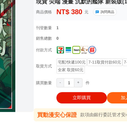
現貨 尖端 漫畫 沉默的艦隊 新裝版(1
NT$
380
商品價格
元
詢問商品
刊登數量
1
銷售總數
0
付款方式
宅配/快遞100元
7-11取貨付款60元
7
取貨方式
全家 取貨60元
-
+
購買數量
件
立即購買
加
買動漫安心保證
款項由銀行委託管才安心 