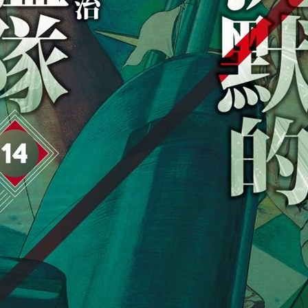
圖色清晰不透墨，畫面品質再升級
一畫