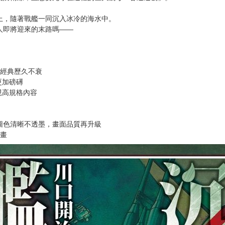
次 未完成交易≦1次 （近半年）
而是值得信賴的警備力。」
重推出！■
白旗，並全速朝著紐約港前進。
後防衛線，立志要死守在這裡的巨大航母「甘迺迪號」。
上，隨著戰艦一同沉入冰冷的海水中。
人即將迎來的末路嗎——
事經典歷久不衰
更加磅礡
現高規格內容