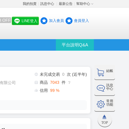
我的拍賣
訊息中心
最新公告
幫助中心
│
│
│
8 OFF
加入會員
會員登入
LINE登入
平台說明Q&A
結帳
未完成交易
0
次 (近半年)
商品
7043
件
有限公司
❔
訊息
中心
信用
99
%
常用
功能
TOP