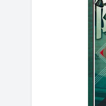
✦全書皆採用比一般漫畫更高磅數的90米漫畫，
✦內頁印刷使用100％黑墨印刷，完美呈現一筆