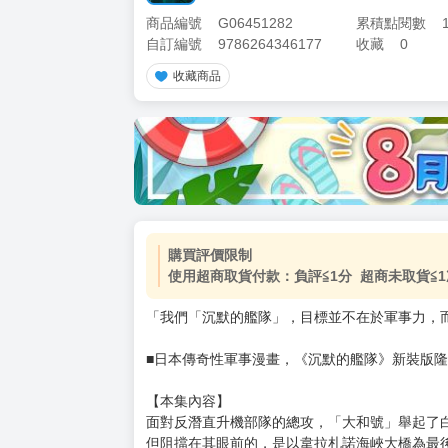
商品編號
G06451282
累積點閱數
自訂編號
9786264346177
收藏
0
收藏商品
加價購
( 共
1
件商品 )
(加購品) 買動漫★《$15元-
-
+