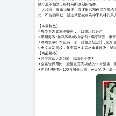
購買評價限制
使用超商取貨付款：負評≦1分 超商未取貨≦1
「我們「沉默的艦隊」，目標並不在於軍事力，
■日本傳奇性軍事漫畫，《沉默的艦隊》新裝版隆
【本集內容】
面對反潛直升機部隊的總攻，「大和號」舉起了
但阻擋在其眼前的，是以韋拉札諾海峽大橋為最
雙方互不相讓，終於展開激烈的衝突。
「大和號」嚴重損壞後，海江田卻獨自留在艦橋
此一不智的舉動，難道就是被稱為神乎其神的男
【本書特色】
✧獲獎無數政軍漫畫家．川口開治代表作
✧潛艦海戰×核武戰略×政治計謀×國際關係，軍
✧將兩集單行本合為一冊，封面全新設計，氣勢
✧全文重新潤校，並申請日本素材重新排版，呈
【商品規格】
✦將開本放大為25K，閱讀更不費力