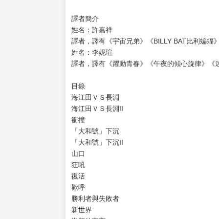
作者簡介
姓名：川口開治
日本漫畫家。作品以政治及軍事為主要題材。
曾多次獲得講談社及小學館的漫畫大獎：
1987年 第11屆講談社漫畫賞 - 『アクター』
1990年 第14屆講談社漫畫賞 - 『沉默的艦隊』
2002年 第26屆講談社漫畫賞 - 『次元艦隊』
2006年 第51屆小學館漫畫賞 - 『太陽默示錄』
譯者簡介
姓名：許嘉祥
譯者，譯有《宇宙兄弟》《BILLY BAT比利
姓名：李妮瑄
譯者，譯有《躍動青春》《午夜的傾心旋律》《迷
目錄
海江田ＶＳ長淵
海江田ＶＳ長淵II