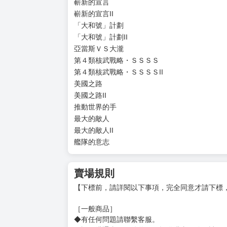
衝撞
「大和號」下沉
「大和號」下沉II
山口
狂吼
復活
歡呼
勝利者與失敗者
新世界
嶄新的宣言
嶄新的宣言II
「大和號」計劃
「大和號」計劃II
亞當斯ＶＳ大瀧
第４類核武戰略・ＳＳＳＳ
第４類核武戰略・ＳＳＳＳII
美國之路
美國之路II
推動世界的手
最大的敵人