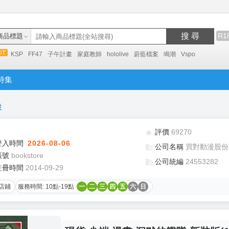
搜 尋
R1
商品標題
KSP
FF47
子午計畫
家庭教師
hololive
蔚藍檔案
鳴潮
Vspo
特集
役
評價
69270
登入時間
2026-08-06
公司名稱
買對動漫股份
帳號
bookstore
公司統編
24553282
註冊時間
2014-09-29
店鋪
服務時間: 10點-19點
一
二
三
四
五
六
日