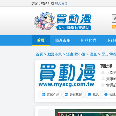
訪客，您好！
或
加入會員
首頁
動漫市集
新品預購
下殺
首頁
>
動漫市集
>
漫畫/輕小說
>
漫畫
>
歷史/戰
買動漫
上次
賣家
會員
賣家介紹
去逛店鋪
私訊
收藏