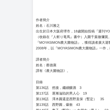
作者簡介
姓名：石川雅之
出生於日本大阪府堺市，18歲開始投稿『週刊YOU
（收錄在『人斬り竜馬』書中）入圍千葉徹彌賞。經
『MOYASIMON農大菌物語』，獲得讀者廣大迴
2008年，以『MOYASIMON農大菌物語』一
譯者簡介