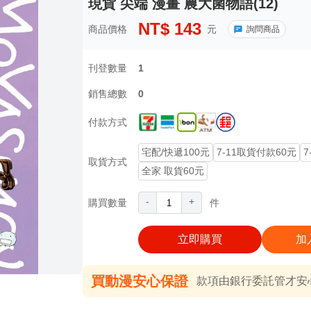
現貨 尖端 漫畫 農大菌物語(12)
NT$
143
商品價格
元
詢問商品
刊登數量
1
銷售總數
0
付款方式
宅配/快遞100元
7-11取貨付款60元
7
取貨方式
全家 取貨60元
-
+
購買數量
件
立即購買
加
買動漫安心保證
款項由銀行委託管才安心 