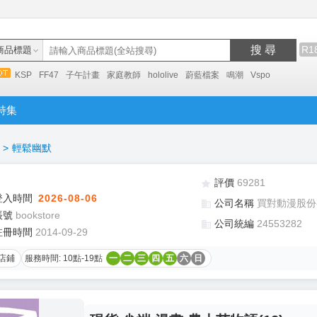
搜 尋
R1
商品標題
KSP
FF47
子午計畫
家庭教師
hololive
蔚藍檔案
鳴潮
Vspo
特集
>
輕鬆幽默
評價
69281
登入時間
2026-08-06
公司名稱
買對動漫股份
帳號
bookstore
公司統編
24553282
註冊時間
2014-09-29
店鋪
服務時間: 10點-19點
一
二
三
四
五
六
日