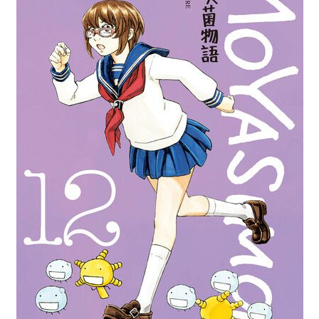
次 未完成交易≦1次 （近半年）
言，導致眾人的不諒解，
到樹教授出面這場危機，畢竟，大家都只是孩子罷了……