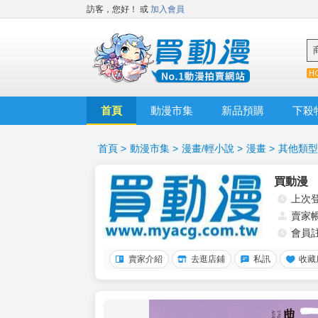
訪客，您好！
或
加入會員
首頁
動漫市集
新品預購
下殺
首頁
>
動漫市集
>
漫畫/輕小說
>
漫畫
>
其他類型
買動漫
上次
賣家
會員
賣家介紹
去逛店鋪
私訊
收藏