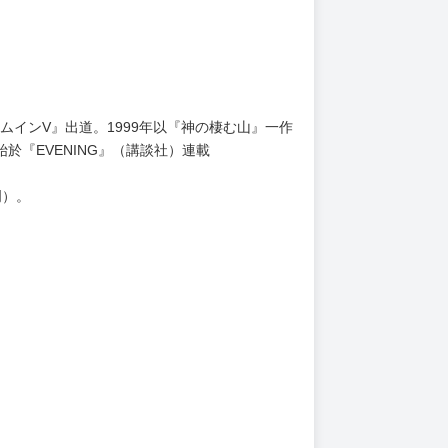
ームインV』出道。1999年以『神の棲む山』一作
於『EVENING』（講談社）連載
門）。