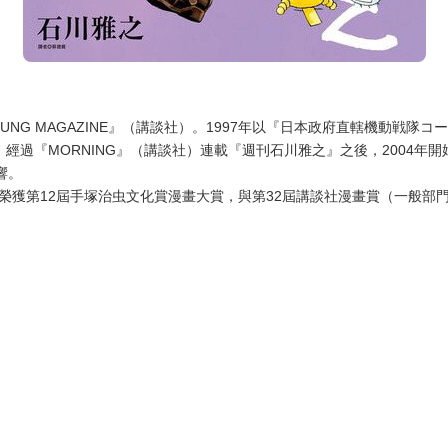
NG MAGAZINE』（講談社）。1997年以『日本政府直轄機動戦隊コ
過『MORNING』（講談社）連載『週刊石川雅之』之後，2004年開始
響。
作，榮獲第12屆手塚治虫文化賞漫畫大賞，與第32屆講談社漫畫賞（一般部