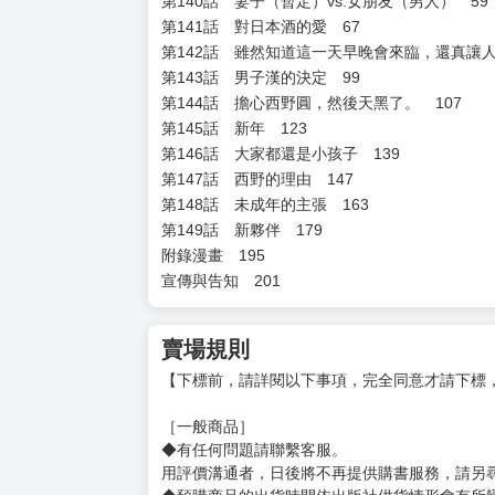
姓名：蔡德襄
譯有《農大菌物語》。
目錄
第136話 然後，繼續釀酒 3
第137話 逐漸淪陷的男人心 19
第138話 澤木圓還是西野直保（暫定） 35
第139話 西野圓，爆衝 43
第140話 妻子（暫定）vs.女朋友（男人） 59
第141話 對日本酒的愛 67
第142話 雖然知道這一天早晚會來臨，還真讓人訝
第143話 男子漢的決定 99
第144話 擔心西野圓，然後天黑了。 107
第145話 新年 123
第146話 大家都還是小孩子 139
第147話 西野的理由 147
第148話 未成年的主張 163
第149話 新夥伴 179
附錄漫畫 195