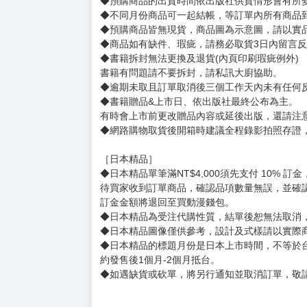
宣傳與告知 201
賣場規則
【下標前，請詳閱以下事項，完全同意才請下標
［一般商品］
◆有任何問題請聯繫客服。
用評價溝通者，日後將不再提供購書服務，請另
◆預購商品的出貨時間依出版社供貨情形會有所
◆不同月份商品可一起結帳，等訂單內所有商品
◆預購商品皆無現貨，商品圖為示意圖，請以實
◆商品如有缺件、瑕疵，請務必取貨3日內留言
◆書籍拆封無法更換及退貨(內頁印刷瑕疵例外)
書籍有問題請不要拆封，請私訊大廚協助。
◆逾期未取且訂單取消後三個工作天內未有任何
◆書籍贈品&上市日、依出版社最終公布為主。
有時會上市前更改贈品內容或延後出版，還請注
◆網路購物取貨後開箱時建議全程錄影拍照存證
［日本精品］