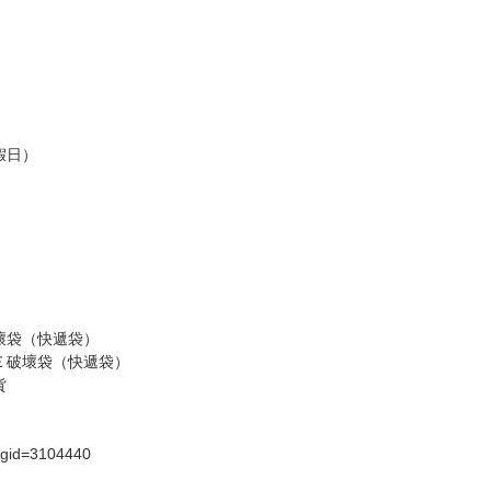
訂金，訂金將以專屬訂金賣場方式收取，
認收貨後，訂金賣場將由大廚取消，
，請慎重下單。
商品為準，可能有色差。
台灣到貨時間，發售及到貨時間依廠商實際出貨為準，
請諒解。
假日）