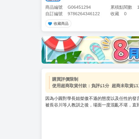
商品編號
G06451294
累積點閱數
自訂編號
9786264346122
收藏
0
收藏商品
加價購
( 共
1
件商品 )
(加購品) 買動漫★《$15元-
-
+