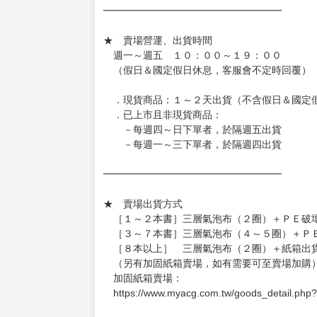
◆日本精品單筆滿NT$4,000須先支付 10% 
待買家收到訂單商品，確認品項數量無誤，並確
訂金金額將退回至買動漫錢包。
◆日本精品為受注代購性質，結單後恕無法取消
◆日本精品圖像僅供參考，設計及式樣請以實際
◆日本精品的標題月份是日本上市時間，不等於
約發售後1個月-2個月抵台。
◆如遇缺貨或砍單，將另行通知並取消訂單，敬
━━━━━━━━━━━━━━━━━━
★ 賣場營運、出貨時間
週一～週五 １０：００～１９：００
（假日＆國定假日休息，客服會不定時回覆）
．現貨商品：１～２天出貨（不含假日＆國定
．已上市且非現貨商品：
－每週四～日下單者，於隔週五出貨
－每週一～三下單者，於隔週四出貨