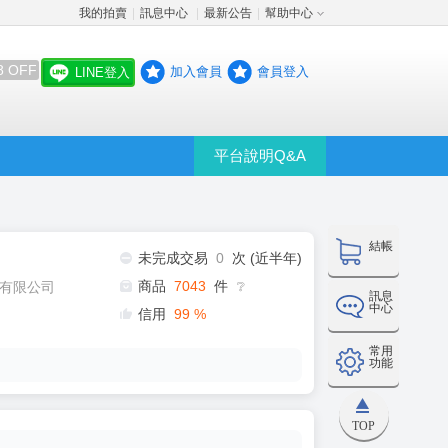
我的拍賣
訊息中心
最新公告
幫助中心
│
│
│
8 OFF
加入會員
會員登入
LINE登入
平台說明Q&A
結帳
未完成交易
0
次 (近半年)
商品
7043
件
有限公司
❔
訊息
中心
信用
99
%
常用
功能
TOP