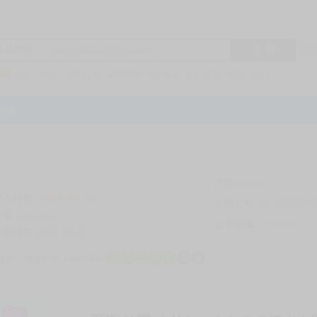
搜 尋
R1
商品標題
KSP
FF47
子午計畫
家庭教師
hololive
蔚藍檔案
鳴潮
Vspo
特集
評價
69294
登入時間
2026-08-06
公司名稱
買對動漫股份
帳號
bookstore
公司統編
24553282
註冊時間
2014-09-29
店鋪
服務時間: 10點-19點
一
二
三
四
五
六
日