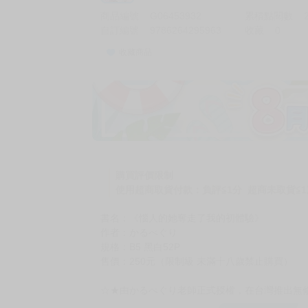
商品編號
G06453932
累積點閱數
自訂編號
9786264295963
收藏
0
收藏商品
加價購
( 共
1
件商品 )
(加購品) 買動漫★《$15元-
-
+