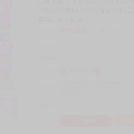
現貨 社團 ぐりちゃんとこのほん /
了我的初體驗/むかつく従妹のま〇こ
無修正 同人誌 ★
NT$
250
商品價格
元
詢問商品
刊登數量
3
銷售總數
3
付款方式
宅配/快遞100元
7-11取貨付款60元
7
取貨方式
全家 取貨60元
-
+
購買數量
件
立即購買
加