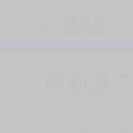
訪客，您好！
或
加入會員
首頁
動漫市集
新品預購
下殺
首頁
>
動漫市集
>
漫畫/輕小說
>
18+
>
同人誌
買動漫
上次
賣家
會員
賣家介紹
去逛店鋪
私訊
收藏