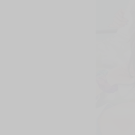
購買評價限制
使用超商取貨付款：負評≦1分 超商未取貨≦1
書名：《惱人的她奪走了我的初體驗》
作者：かるべぐり
規格：B5 黑白52P
售價：250元（限制級 未滿十八歲禁止購買）
☆★由かるべぐり老師正式授權，在台灣推出無