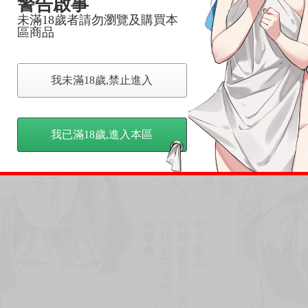
警告啟事
未滿18歲者請勿瀏覽及購買本
區商品
我未滿18歲,禁止進入
我已滿18歲,進入本區