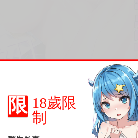
限
18歲限
制