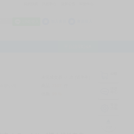
我的拍賣
訊息中心
最新公告
幫助中心
│
│
│
8 OFF
加入會員
會員登入
LINE登入
平台說明Q&A
結帳
未完成交易
0
次 (近半年)
商品
7107
件
有限公司
❔
訊息
中心
信用
99
%
常用
功能
TOP