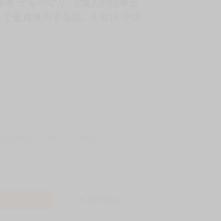
 作者 かるべぐり 《惱人的她奪走
で童貞喪失する話。》R18 中文
-11取貨60元
全家 取貨付款60元
入購物車
詢問商品