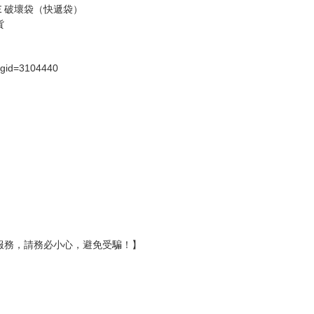
Ｅ破壞袋（快遞袋）
貨
）
?gid=3104440
服務，請務必小心，避免受騙！】