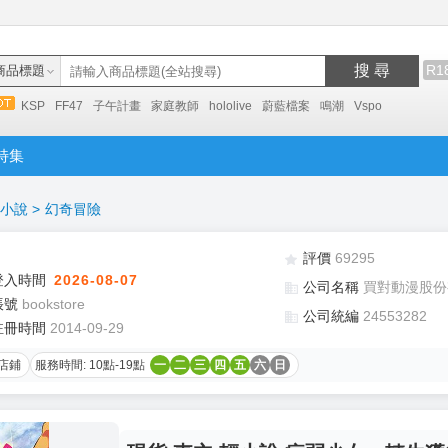
搜 尋
R1
商品標題
KSP
FF47
子午計畫
家庭教師
hololive
蔚藍檔案
鳴潮
Vspo
特集
小說
>
幻奇冒險
評價
69295
登入時間
2026-08-07
公司名稱
買對動漫股份
帳號
bookstore
公司統編
24553282
註冊時間
2014-09-29
店鋪
服務時間: 10點-19點
一
二
三
四
五
六
日