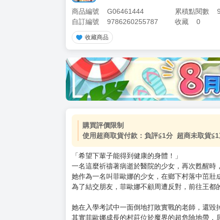
商品編號
G06461444
累積點閱數
自訂編號
9786260255787
收藏
0
收藏商品
購買評價限制
使用超商取貨付款：負評≦1分 超商未取貨≦1
「希望下輩子能得到健康的身體！」
一名這麼祈禱著病逝於醫院的少女，再次甦醒時，
她作為一名叫菲歐娜的少女，在鄉下村落中茁壯
為了結交朋友，菲歐娜不顧周遭反對，前往王都的
她在入學考試中一面倒地打敗實戰的老師，還毀掉
其實菲歐娜成長的村莊位於魔界的超危險地帶，