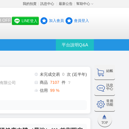
我的拍賣
訊息中心
最新公告
幫助中心
│
│
│
8 OFF
加入會員
會員登入
LINE登入
平台說明Q&A
結帳
未完成交易
0
次 (近半年)
商品
7107
件
有限公司
❔
訊息
中心
信用
99
%
常用
功能
TOP