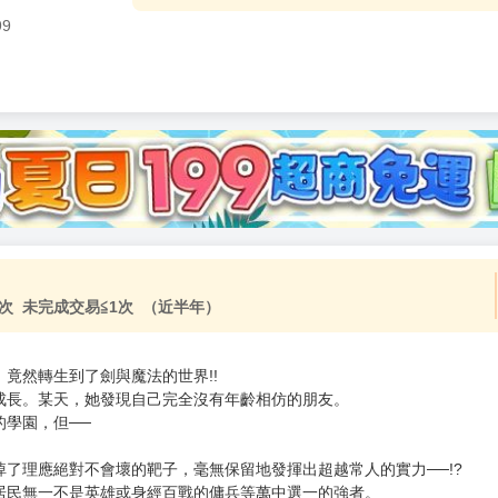
99
次 未完成交易≦1次 （近半年）
竟然轉生到了劍與魔法的世界!!
成長。某天，她發現自己完全沒有年齡相仿的朋友。
學園，但──
了理應絕對不會壞的靶子，毫無保留地發揮出超越常人的實力──!?
居民無一不是英雄或身經百戰的傭兵等萬中選一的強者。