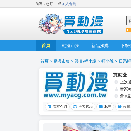
訪客，您好！
或
加入會員
首頁
動漫市集
新品預購
下殺
首頁
>
動漫市集
>
漫畫/輕小說
>
輕小說
>
日系輕
買動漫
上次
賣家
會員
賣家介紹
去逛店鋪
私訊
收藏