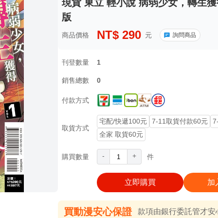
現貨 東立 輕小說 病弱少女，轉生獲
版
NT$
290
商品價格
元
詢問商品
刊登數量
1
銷售總數
0
付款方式
宅配/快遞100元
7-11取貨付款60元
7
取貨方式
全家 取貨60元
-
+
購買數量
件
立即購買
加
買動漫安心保證
款項由銀行委託管才安心 