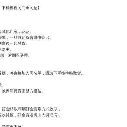
，下標後視同完全同意】
尋其他店家，謝謝。
變動，一旦收到就會盡快寄出。
到齊後一起發貨。
品為主。
反應，逾期不受理。
反應，將直接加入黑名單，還請下單後準時取貨。
意。
，以保障買賣家雙方權益。
訂金，訂金將以專屬訂金賣場方式收取，
認收貨後，訂金賣場將由大廚取消，
，請慎重下單。