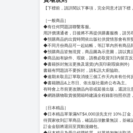
【下標前，請詳閱以下事項，完全同意才請下標
［一般商品］
◆有任何問題請聯繫客服。
用評價溝通者，日後將不再提供購書服務，請另
◆預購商品的出貨時間依出版社供貨情形會有所
◆不同月份商品可一起結帳，等訂單內所有商品
◆預購商品皆無現貨，商品圖為示意圖，請以實
◆商品如有缺件、瑕疵，請務必取貨3日內留言
◆書籍拆封無法更換及退貨(內頁印刷瑕疵例外)
書籍有問題請不要拆封，請私訊大廚協助。
◆逾期未取且訂單取消後三個工作天內未有任何
◆書籍贈品&上市日、依出版社最終公布為主。
有時會上市前更改贈品內容或延後出版，還請注
◆網路購物取貨後開箱時建議全程錄影拍照存證
［日本精品］
◆日本精品單筆滿NT$4,000須先支付 10% 
待買家收到訂單商品，確認品項數量無誤，並確
訂金金額將退回至買動漫錢包。
◆日本精品為受注代購性質，結單後恕無法取消