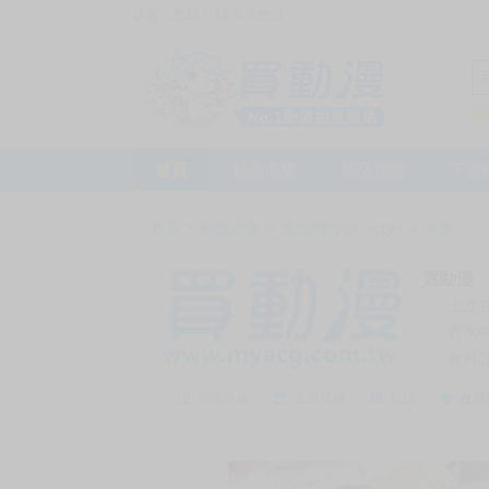
訪客，您好！
或
加入會員
首頁
動漫市集
新品預購
下殺
首頁
>
動漫市集
>
漫畫/輕小說
>
18+
>
漫畫
買動漫
上次
賣家
會員
賣家介紹
去逛店鋪
私訊
收藏