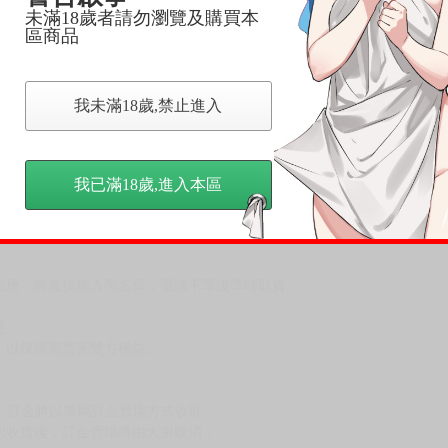
未滿18歲者請勿瀏覽及購買本
區商品
我未滿18歲,禁止進入
用濃厚內射讓她知道厲害！
過！
我已滿18歲,進入本區
，下標後視同完全同意】
尋其他店家，謝謝。
變動，一旦收到就會盡快寄出。
到齊後一起發貨。
品為主。
反應，逾期不受理。