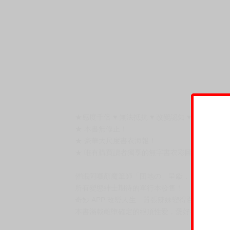
★感度千倍 ♥ 無法抵抗 ♥ 改變認知 ♥ 懲罰美女催