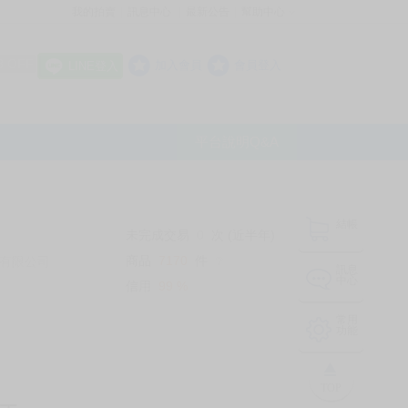
我的拍賣
訊息中心
最新公告
幫助中心
│
│
│
8 OFF
加入會員
會員登入
LINE登入
平台說明Q&A
結帳
未完成交易
0
次 (近半年)
商品
7170
件
有限公司
❔
訊息
中心
信用
99
%
常用
功能
TOP