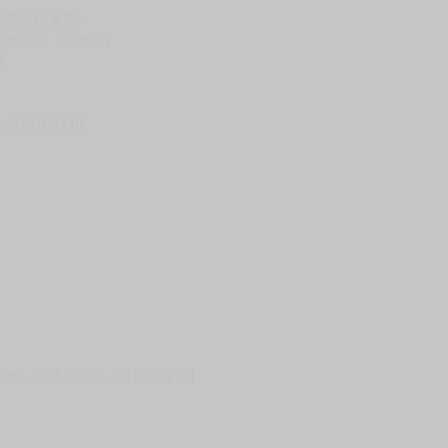
假日）
壞袋（快遞袋）
Ｅ破壞袋（快遞袋）
貨
）
?gid=3104440