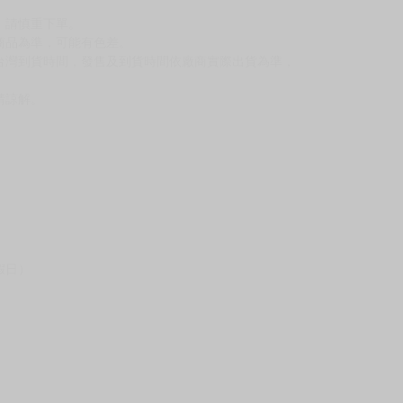
反應，將直接加入黑名單，還請下單後準時取貨。
意。
，以保障買賣家雙方權益。
訂金，訂金將以專屬訂金賣場方式收取，
認收貨後，訂金賣場將由大廚取消，
，請慎重下單。
商品為準，可能有色差。
台灣到貨時間，發售及到貨時間依廠商實際出貨為準，
請諒解。