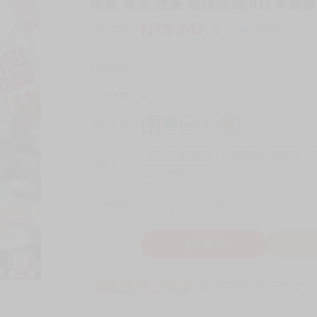
現貨 青文 漫畫 復仇洗腦(01) ★無
NT$
247
商品價格
元
詢問商品
刊登數量
2
銷售總數
8
付款方式
宅配/快遞100元
7-11取貨付款60元
7
取貨方式
全家 取貨60元
-
+
購買數量
件
立即購買
加
買動漫安心保證
款項由銀行委託管才安心 