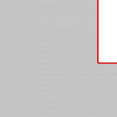
★ 本書無修正！
★ 豪華大尺度書衣海報！
★ 唯有購買讀者獨享的無字書衣彩圖
催眠阿嘿顏魔筆師「団地の」呈獻，
所有變態紳士期待的單行本發售！
奇妙 APP 改變人生…囂張辣妹變得百依百順，
本書滿載雌墮確定的絕頂性愛，愛好者千萬別錯
賣場規則
【下標前，請詳閱以下事項，完全同意才請下標
［一般商品］
◆有任何問題請聯繫客服。
用評價溝通者，日後將不再提供購書服務，請另
◆預購商品的出貨時間依出版社供貨情形會有所
◆不同月份商品可一起結帳，等訂單內所有商品
◆預購商品皆無現貨，商品圖為示意圖，請以實
◆商品如有缺件、瑕疵，請務必取貨3日內留言
◆書籍拆封無法更換及退貨(內頁印刷瑕疵例外)