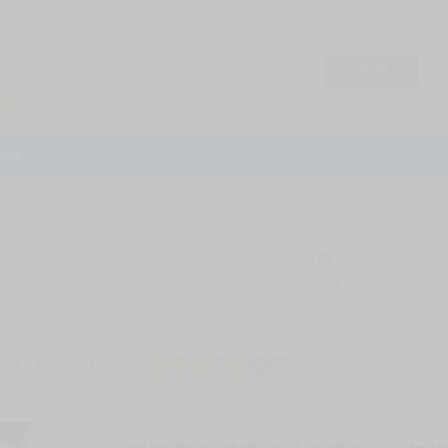
搜 尋
R1
商品標題
KSP
FF47
子午計畫
家庭教師
hololive
蔚藍檔案
鳴潮
Vspo
特集
評價
69321
登入時間
2026-08-08
公司名稱
買對動漫股份
帳號
bookstore
公司統編
24553282
註冊時間
2014-09-29
店鋪
服務時間: 10點-19點
一
二
三
四
五
六
日