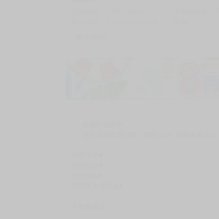
商品編號
G06476358
累積點閱數
自訂編號
9786264367639
收藏
1
收藏商品
加價購
( 共
1
件商品 )
(加購品) 買動漫★《$15元-
-
+