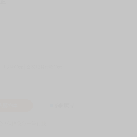
修正
-11取貨60元
全家 取貨付款60元
入購物車
詢問商品
! 保障您每一筆付款 !