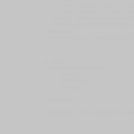
（假日＆國定假日休息，客服會不定時回覆）
．現貨商品：１～２天出貨（不含假日＆國定
．已上市且非現貨商品：
－每週四～日下單者，於隔週五出貨
－每週一～三下單者，於隔週四出貨
━━━━━━━━━━━━━━━━━━
★ 賣場出貨方式
［１～２本書］三層氣泡布（２圈）＋ＰＥ破
［３～７本書］三層氣泡布（４～５圈）＋Ｐ
［８本以上］ 三層氣泡布（２圈）＋紙箱出
（另有加固紙箱賣場，如有需要可至賣場加購
加固紙箱賣場：
https://www.myacg.com.tw/goods_detail.php
━━━━━━━━━━━━━━━━━━
★ 聯繫方式
如對賣場或商品有任何問題可：