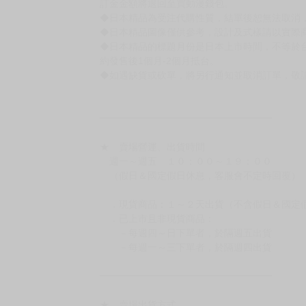
書籍有問題請不要拆封，請私訊大廚協助。
◆逾期未取且訂單取消後三個工作天內未有任何
◆書籍贈品&上市日、依出版社最終公布為主。
有時會上市前更改贈品內容或延後出版，還請注
◆網路購物取貨後開箱時建議全程錄影拍照存證
［日本精品］
◆日本精品單筆滿NT$4,000須先支付 10% 
待買家收到訂單商品，確認品項數量無誤，並確
訂金金額將退回至買動漫錢包。
◆日本精品為受注代購性質，結單後恕無法取消
◆日本精品圖像僅供參考，設計及式樣請以實際
◆日本精品的標題月份是日本上市時間，不等於
約發售後1個月-2個月抵台。
◆如遇缺貨或砍單，將另行通知並取消訂單，敬
━━━━━━━━━━━━━━━━━━
★ 賣場營運、出貨時間
週一～週五 １０：００～１９：００