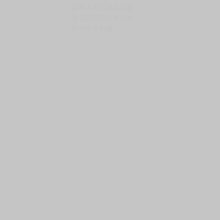
購買評價限制
使用超商取貨付款：負評≦1分 超商未取貨≦1
感度千倍♥
無法抵抗♥
改變認知♥
懲罰美女催眠姦♥
本書無修正！
豪華大尺度書衣海報！
唯有購買讀者獨享的
無字書衣彩圖