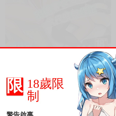
限
18歲限
制
眠姦 ♥
警告啟事