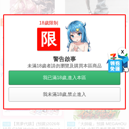
18歲限制
『大師級』預購 MEGAHOU
預購
SE Lucrea 無職轉生 到了異世界
限
就拿出真本事 艾莉絲·格雷拉特
Chobits 同人 FINDING LOVE 人
4720
售價
形電腦天使心 貝殼光壓克力色紙
姊妹 繪師：Bee Bee
340
售價
X
警告啟事
未滿18歲者請勿瀏覽及購買本區商品
我已滿18歲,進入本區
我未滿18歲,禁止進入
【黑夢代購】(預購)2026年
『大師級』預購 MEGAHOU
預購
預購
10月 C108 Hololive 0期生セット
SE G.E.M. 火影忍者疾風傳 宇智