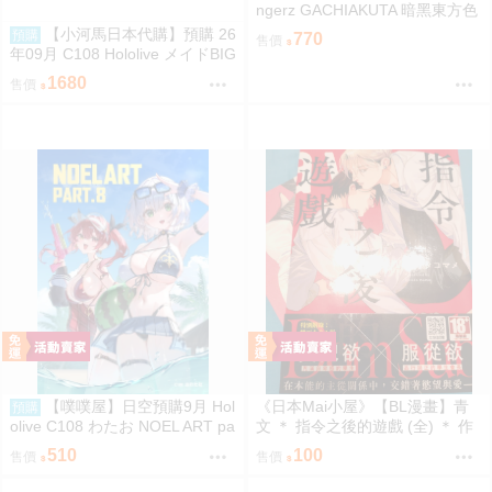
ngerz GACHIAKUTA 暗黑東方色
彩 插圖卡片收藏集 中盒 0814
【小河馬日本代購】預購 26
預購
770
售價
年09月 C108 Hololive メイドBIG
3壓克力牌 繪師:わたお
1680
售價
【噗噗屋】日空預購9月 Hol
《日本Mai小屋》【BL漫畫】青
預購
olive C108 わたお NOEL ART pa
文 ＊ 指令之後的遊戲 (全) ＊ 作
rt.8 白銀諾艾爾 寶鐘瑪琳 三期生
者：オオタコマメ
510
100
售價
售價