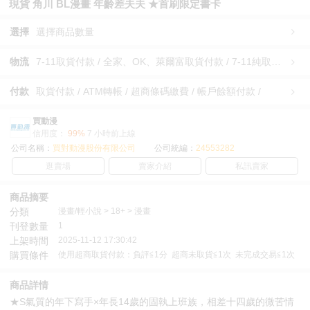
現貨 角川 BL漫畫 年齡差夫夫 ★首刷限定書卡
選擇
選擇商品數量
物流
7-11取貨付款 / 全家、OK、萊爾富取貨付款 / 7-11純取貨 / 全家、OK、萊爾富純取貨 / 宅配/快遞 /
付款
取貨付款 / ATM轉帳 / 超商條碼繳費 / 帳戶餘額付款 /
買動漫
信用度：
99%
7 小時前上線
公司名稱：
買對動漫股份有限公司
公司統編：
24553282
逛賣場
賣家介紹
私訊賣家
商品摘要
分類
漫畫/輕小說 > 18+ > 漫畫
刊登數量
1
上架時間
2025-11-12 17:30:42
購買條件
使用超商取貨付款：負評≦1分 超商未取貨≦1次 未完成交易≦1次
商品詳情
★S氣質的年下寫手×年長14歲的固執上班族，相差十四歲的微苦情