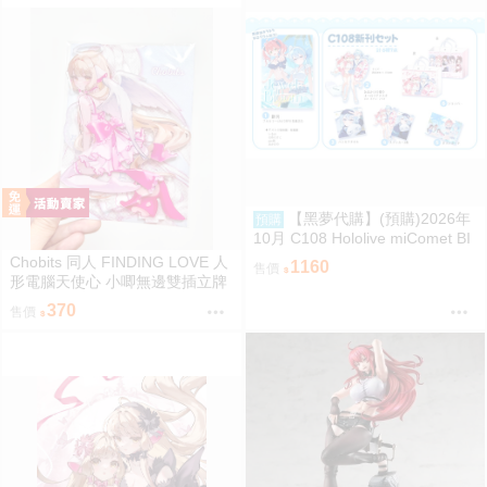
【黑夢代購】(預購)2026年
預購
10月 C108 Hololive miComet BI
Gジオラマ 壓克力立牌 社團名:空
Chobits 同人 FINDING LOVE 人
1160
售價
色姉妹 繪師:綾香
形電腦天使心 小唧無邊雙插立牌
繪師：Bee Bee
370
售價