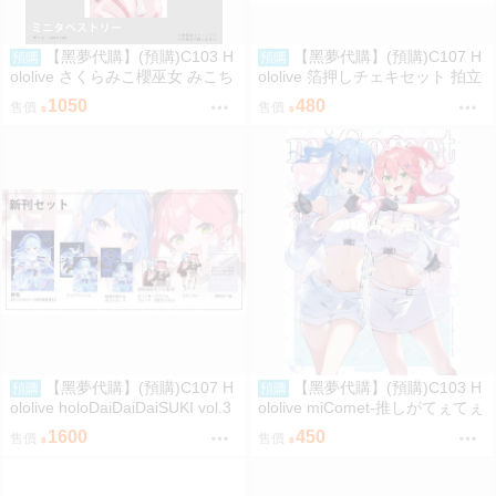
【黑夢代購】(預購)C103 H
【黑夢代購】(預購)C107 H
預購
預購
ololive さくらみこ櫻巫女 みこち
ololive 箔押しチェキセット 拍立
ミニタペストリー(大) 掛軸 社團
得風卡片套組 社團名:空色姉妹
1050
480
售價
售價
名:空色姉妹 繪師:綾香
繪師:綾香
【黑夢代購】(預購)C107 H
【黑夢代購】(預購)C103 H
預購
預購
ololive holoDaiDaiDaiSUKI vol.3
ololive miComet-推しがてぇてぇ
套組 社團名:空色姉妹 繪師:綾香
partⅡ- 社團名:空色姉妹 繪師:綾
1600
450
售價
售價
香