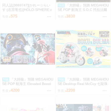
同人誌[3669747][かれー☆らい
『大師級』預購 MEGAHOU
預購
す (石原竜也)]HOLO-SPHERE v
SE POP 航海王 S.O.C 托拉法爾
ol.04 (hololive )
加 羅 Ver.R
575
3830
售價
售價
『大師級』預購 MEGAHOU
『大師級』預購 MEGAHOU
預購
預購
SE POP 航海王 Elevated Boost
SE Desktop Real McCoy 七龍珠
神領騎士團 曼麥亞 軍子宮
06 孫悟空&布瑪 限定復刻版
4200
2200
售價
售價