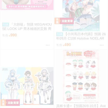
『大師級』預購 MEGAHOU
預購
SE LOOK UP 齊木楠雄的災難 齊
木楠雄 套組 附特典
【小河馬日本代購】預購 26
預購
990
售價
年09月 C108 Hololive NOEL AR
T part.8 繪師:わたお
490
售價
員林卡通⭐️【預購26年10月】Ave