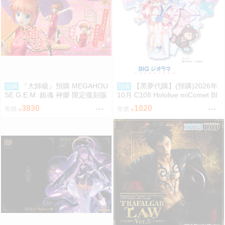
『大師級』預購 MEGAHOU
【黑夢代購】(預購)2026年
預購
預購
SE G.E.M. 銀魂 神樂 限定復刻版
10月 C108 Hololive miComet BI
Gジオラマ 壓克力立牌 社團名:空
3830
1020
售價
售價
色姉妹 繪師:綾香