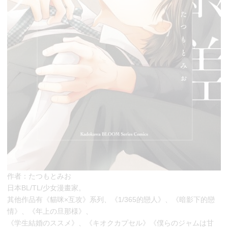
作者：たつもとみお
日本BL/TL/少女漫畫家。
其他作品有《貓咪×互攻》系列、《1/365的戀人》、《暗影下的戀
情》、《年上の旦那様》、
《学生結婚のススメ》、《キオクカプセル》《僕らのジャムは甘