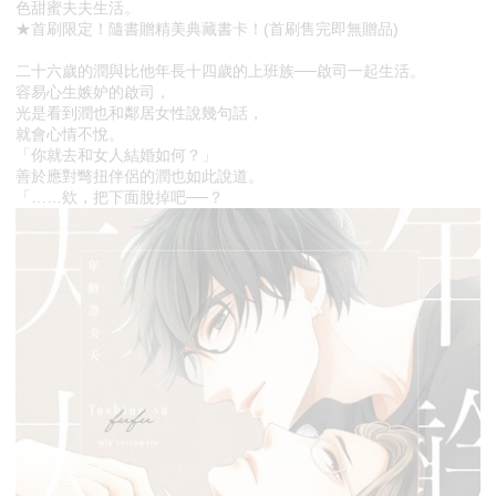
色甜蜜夫夫生活。
★首刷限定！隨書贈精美典藏書卡！(首刷售完即無贈品)
二十六歲的潤與比他年長十四歲的上班族──啟司一起生活。
容易心生嫉妒的啟司，
光是看到潤也和鄰居女性說幾句話，
就會心情不悅。
「你就去和女人結婚如何？」
善於應對彆扭伴侶的潤也如此說道。
「……欸，把下面脫掉吧──？