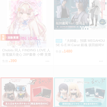
『大師級』預購 MEGAHOU
預購
SE G.E.M.Carat 銀魂 坂田銀時V
er. 攘夷志士
Chobits 同人 FINDING LOVE 人
1480
售價
形電腦天使心 28P畫冊 小唧 芙蕾
雅 繪師：Bee Bee
390
售價