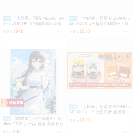
『大師級』預購 MEGAHOU
『大師級』預購 MEGAHOU
預購
預購
SE LOOK UP 女神異聞錄5 皇家
SE LOOK UP 超時空輝耀姬！輝
版 主人公＆摩爾加納 套組 附特
耀&酒寄彩葉 套組 附特典
1940
1810
售價
售價
典
『大師級』預購 MEGAHOU
預購
SE LOOK UP 火影忍者 疾風傳
漩渦鳴人＆自來也 套組 附特典
【噗噗屋】日空預購9月 Hol
預購
1810
售價
olive C108 ふーみ 夏風 角巻わた
角卷綿芽 watame
390
售價