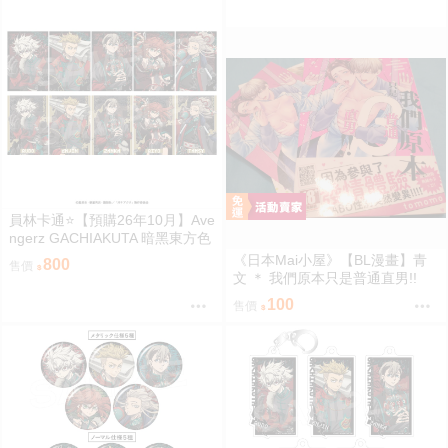
員林卡通⭐️【預購26年10月】Ave
ngerz GACHIAKUTA 暗黑東方色
彩 插圖卡片收藏集 中盒 0814
《日本Mai小屋》【BL漫畫】青
800
售價
文 ＊ 我們原本只是普通直男!!
(全) ＊ 作者：tomomo
100
售價