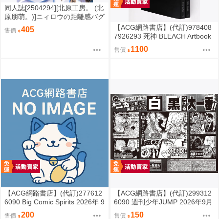
同人誌[2504294][北原工房。 (北
原朋萌。)]ニィロウの距離感バグ
だけはナーフしないでください
【ACG網路書店】(代訂)978408
405
售價
(原神)
7926293 死神 BLEACH Artbook
「JET 2026 2」
1100
售價
【ACG網路書店】(代訂)277612
【ACG網路書店】(代訂)299312
6090 Big Comic Spirits 2026年 9
6090 週刊少年JUMP 2026年9月
月7日號
7日號 NO.39
200
150
售價
售價