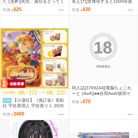
た (淡夢)]先生、責任をとってく
名えび)]女体化すると1000倍強
ださいね・・・ (蔚藍檔案)
くなるスキルを手に入れた 3 (原
425
430
售價
售價
創)
18
限制級商品
同人誌[3769244][電脳ちょこれ
ーと (AwA)]●●合同AwA/坂田ケ
イ/橘こう/速水くろ (原創)
【小凜社】《免訂金》彩虹
預購
470
售價
社 宇佐美理人 宇佐美リト 2026
生日套組紀念商品
3400
售價