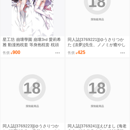
18
限制級商品
星工坊 崩壞學園 崩壞3rd 愛莉希
同人誌[3769221][ゆうさりつか
雅 動漫抱枕套 等身抱枕套 枕頭
た (淡夢)]先生、ノノミが癒やし
套
てあげますね (蔚藍檔案)
900
425
售價
售價
18
18
限制級商品
限制級商品
同人誌[3769223][ゆうさりつか
同人誌[3769241][えびまし (海老