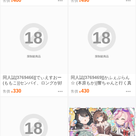
460
490
售價
售價
その巨乳友達たちが発情してハ
ーレムになった4 友ママ並べ (原
創)
18
18
限制級商品
限制級商品
同人誌[3769466][でぃえすおー
同人誌[3769469][かふぇぶらん
(ももこ)]センパイ、ロングが好
☆ (本原もか)]響ちゃんと行く真
きですか (原創)
夏のビーチパラダイス (艦隊收
330
430
售價
售價
藏)
18