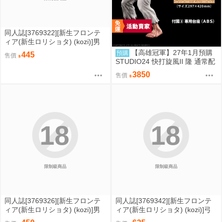
同人誌[3769322][新生フロンテ
ィア(新生ロリショタ) (kozi)]男
の娘NTR●●カラオケ (偽娘)
【高雄冠軍】27年1月預購
預購
445
售價
STUDIO24 快打旋風II 隆 通常配
色 完成品 高約18公分 免訂金082
3850
售價
1
18
18
限制級商品
限制級商品
同人誌[3769326][新生フロンテ
同人誌[3769342][新生フロンテ
ィア(新生ロリショタ) (kozi)]男
ィア(新生ロリショタ) (kozi)]弓
の娘NTR撮影会 (偽娘)
道男子×メス堕ち●●総集編先輩に