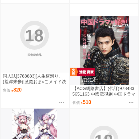
18
限制級商品
同人誌[3788883][人生横滑り。
(荒岸来歩)]激闘おま○こメイド決
定戦 (其他)
【ACG網路書店】(代訂)978483
820
售價
5651163 中國電視劇 中国ドラマ
が好き！いま見るべきスター最
510
售價
前線 封面:張凌赫