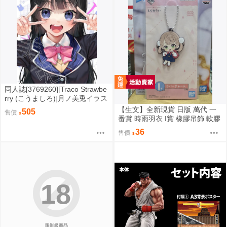
同人誌[3769260][Traco Strawbe
rry (こうましろ)]月ノ美兎イラス
ト本 (彩虹社)
【生文】全新現貨 日版 萬代 一
505
售價
番賞 時雨羽衣 I賞 橡膠吊飾 軟膠
吊飾（4）時雨羽衣（しぐれう
36
售價
い）
18
限制級商品