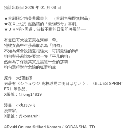
預計出版日 2026 年 01 月 08 日
★首刷限定精美典藏書卡！（首刷售完即無贈品）
★在Ｘ上也引起熱議的「最強巴哥」喜劇。
★ＪＫ×狗×黑道，波折不斷的日常即將展開──
有隻巴哥犬被丟棄在河畔一帶。
牠被女高中生莎莉取名為「狗勾」，
不知為何會說話還很強大，可謂最強的狗!!
狗勾與莎莉說好要當一隻「平凡的狗」，
然而為了保護其實是黑道千金的莎莉，
狗勾還得對付危險的狐群狗黨！
原作：大沼隆揮
另著有《シキュウジ-高校球児に明日はない-》、《BLUES SPRINT
ER》等作品。
X帳號：@long14919
漫畫：小丸ひかり
漫畫家。
X帳號：@komaruhi
©Ryuki Onuma ©Hikari Komaru / KODANSHA LTD.