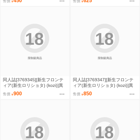
450
625
售價
售價
恋愛禁止ルールではめられトイ
レでアナル処女を奪われ彼女の
前でフェラさせられ夜の公園で
露出●●されてる内に変態になっ
ちゃいました (偽娘)
18
18
限制級商品
限制級商品
同人誌[3769345][新生フロンテ
同人誌[3769347][新生フロンテ
ィア(新生ロリショタ) (kozi)]異
ィア(新生ロリショタ) (kozi)]異
世界オトコノコ雌堕ち●●記総集
世界オトコの娘雌堕ち●●記総集
900
850
售價
售價
編2 (偽娘)
編 (偽娘)
18
18