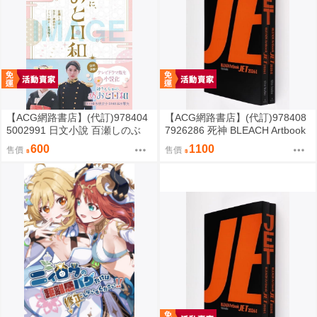
【ACG網路書店】(代訂)978404
【ACG網路書店】(代訂)978408
5002991 日文小說 百瀬しのぶ
7926286 死神 BLEACH Artbook
「宛如粼光夫婦日和 波うららか
「JET 2026 1」
600
1100
售價
售價
に、めおと日和」