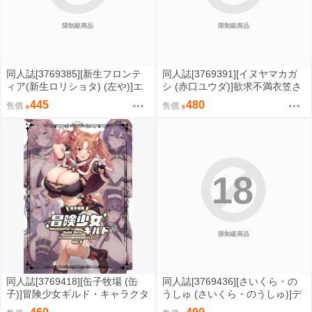
限制級商品
限制級商品
同人誌[3769385][新生フロンテ
同人誌[3769391][イヌヤマカガ
ィア(新生ロリショタ) (左や)]エ
シ (赤口ユウダ)]欲求不満衣笠さ
ルフ快楽●● (原創)
ん (艦隊收藏)
445
480
售價
售價
18
限制級商品
同人誌[3769418][缶子牧場 (缶
同人誌[3769436][さいくら・の
子)]冒険少女ギルド・キャラクタ
うしゅ (さいくら・のうしゅ)]デ
ー設定資料集Vol.4 (幻想系)
カチンになったら巨乳幼馴染と