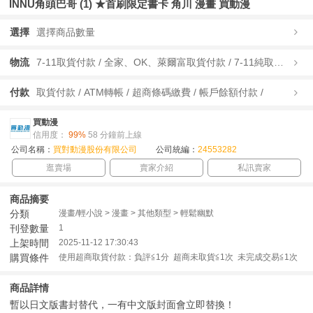
INNU角頭巴哥 (1) ★首刷限定書卡 角川 漫畫 買動漫
選擇
選擇商品數量
物流
7-11取貨付款 / 全家、OK、萊爾富取貨付款 / 7-11純取貨 / 全家、OK、萊爾富純取貨 / 宅配/快遞 /
付款
取貨付款 / ATM轉帳 / 超商條碼繳費 / 帳戶餘額付款 /
買動漫
信用度：
99%
58 分鐘前上線
公司名稱：
買對動漫股份有限公司
公司統編：
24553282
逛賣場
賣家介紹
私訊賣家
商品摘要
分類
漫畫/輕小說 > 漫畫 > 其他類型 > 輕鬆幽默
刊登數量
1
上架時間
2025-11-12 17:30:43
購買條件
使用超商取貨付款：負評≦1分 超商未取貨≦1次 未完成交易≦1次
商品詳情
暫以日文版書封替代，一有中文版封面會立即替換！