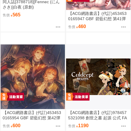
同人誌[3788718][Fennec (にん
さき)]白夜 (原創)
【ACG網路書店】(代訂)453453
565
售價
0165947 GBF 碧藍幻想 第41彈
角色歌CD「晴宴歌」門脇舞以&
460
售價
堀江由衣等..附序號
【ACG網路書店】(代訂)453453
【ACG網路書店】(代訂)978457
0165954 GBF 碧藍幻想 第42彈
5321098 創世之書 起源 公式 FA
角色歌CD「Melodies of Wales」
NBOOK
600
1190
售價
售價
附序號