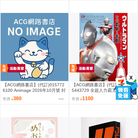
X
【ACG網路書店】(代訂)015772
【ACG網路書店】(代訂)978406
6100 Animage 2026年10月號 封
5443729 全超人力霸王 INTROD
面:二十世紀電氣目錄
UCTION その奇跡と苦闘
360
1100
售價
售價