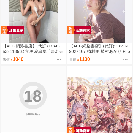
【ACG網路書店】(代訂)978457
【ACG網路書店】(代訂)978404
5321135 緒方咲 寫真集「書名未
9027167 植村明 植村あかり Pho
定」
to book 寫真集「書名未定」
1040
1100
售價
售價
18
限制級商品