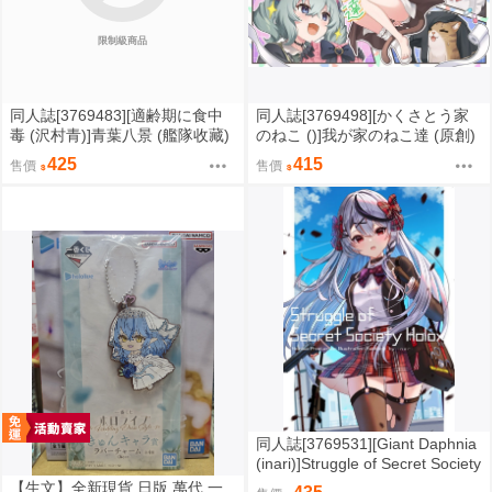
限制級商品
同人誌[3769483][適齢期に食中
同人誌[3769498][かくさとう家
毒 (沢村青)]青葉八景 (艦隊收藏)
のねこ ()]我が家のねこ達 (原創)
425
415
售價
售價
同人誌[3769531][Giant Daphnia
(inari)]Struggle of Secret Society
Holox (hololive )
【生文】全新現貨 日版 萬代 一