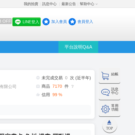
我的拍賣
訊息中心
最新公告
幫助中心
│
│
│
8 OFF
加入會員
會員登入
LINE登入
平台說明Q&A
結帳
未完成交易
0
次 (近半年)
商品
7170
件
有限公司
❔
訊息
中心
信用
99
%
常用
功能
TOP