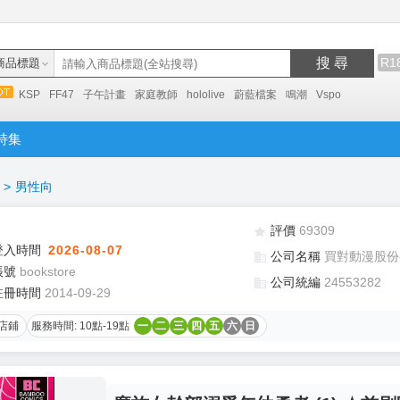
搜 尋
R1
商品標題
KSP
FF47
子午計畫
家庭教師
hololive
蔚藍檔案
鳴潮
Vspo
特集
>
男性向
評價
69309
登入時間
2026-08-07
公司名稱
買對動漫股份
帳號
bookstore
公司統編
24553282
註冊時間
2014-09-29
店鋪
服務時間: 10點-19點
一
二
三
四
五
六
日