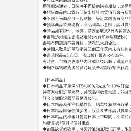
賣場規則
【下標前，請詳閱以下事項，完全同意才請下標
［一般商品］
◆有任何問題請聯繫客服。
用評價溝通者，日後將不再提供購書服務，請另
◆預購商品的出貨時間依出版社供貨情形會有所
◆不同月份商品可一起結帳，等訂單內所有商品
◆預購商品皆無現貨，商品圖為示意圖，請以實
◆商品如有缺件、瑕疵，請務必取貨3日內留言
◆書籍拆封無法更換及退貨(內頁印刷瑕疵例外)
書籍有問題請不要拆封，請私訊大廚協助。
◆逾期未取且訂單取消後三個工作天內未有任何
◆書籍贈品&上市日、依出版社最終公布為主。
有時會上市前更改贈品內容或延後出版，還請注
◆網路購物取貨後開箱時建議全程錄影拍照存證