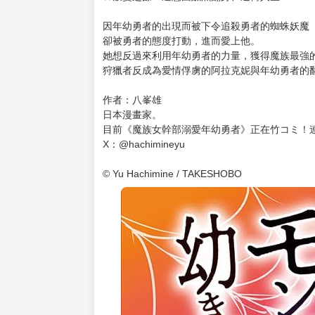
購買評價限制
使用超商取貨付款：負評≦1分 超商未取貨≦1
暫以日文版書封替代，一有中文版封面會立即替
預計出版日 2026 年 01 月 15 日
★首刷限定精美典藏書卡！（首刷售完即無贈品
★背叛、戀童、母性覺醒、野心、純愛…刺激滿
★叛變之餘…還意圖鹹魚翻身、逆轉人生!!
因年幼勇者的出現而被下令追殺勇者的蜘蛛妖魔
卻被勇者的態度打動，進而愛上他。
她想反過來利用年幼勇者的力量，獲得魔族最強
狩獵者反成為愛情俘虜的阿拉克妮與年幼勇者的翻
作者：八峯雄
日本漫畫家。
目前《魔族女幹部溺愛年幼勇者》正在竹コミ！
X：@hachimineyu