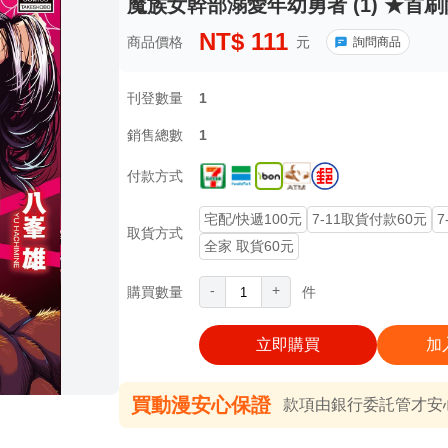
魔族女幹部溺愛年幼勇者 (1) ★首刷
NT$
111
商品價格
元
詢問商品
刊登數量
1
銷售總數
1
付款方式
宅配/快遞100元
7-11取貨付款60元
7
取貨方式
全家 取貨60元
-
+
購買數量
件
立即購買
加
買動漫安心保證
款項由銀行委託管才安心 