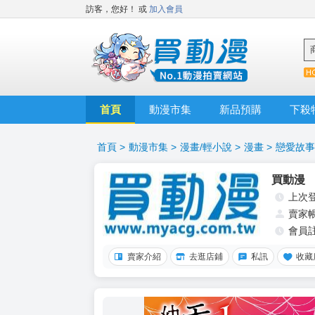
訪客，您好！
或
加入會員
首頁
動漫市集
新品預購
下殺
首頁
>
動漫市集
>
漫畫/輕小說
>
漫畫
>
戀愛故事
買動漫
上次
賣家
會員
賣家介紹
去逛店鋪
私訊
收藏