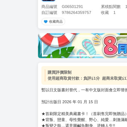
商品編號
G06501291
累積點閱數
自訂編號
9786264359757
收藏
1
收藏商品
加價購
( 共
1
件商品 )
(加購品) 買動漫★《$15元-
-
+