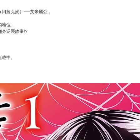
次 未完成交易≦1次 （近半年）
換！
）
載的異世界奇幻漫畫！
（阿拉克妮）──艾米麗亞，
的地位…
身逆襲故事!?
連載中。