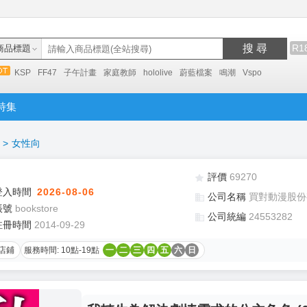
搜 尋
R1
商品標題
KSP
FF47
子午計畫
家庭教師
hololive
蔚藍檔案
鳴潮
Vspo
特集
>
女性向
評價
69270
登入時間
2026-08-06
公司名稱
買對動漫股份
帳號
bookstore
公司統編
24553282
註冊時間
2014-09-29
店鋪
服務時間: 10點-19點
一
二
三
四
五
六
日