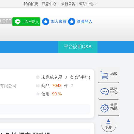
我的拍賣
訊息中心
最新公告
幫助中心
│
│
│
8 OFF
加入會員
會員登入
LINE登入
平台說明Q&A
結帳
未完成交易
0
次 (近半年)
商品
7043
件
有限公司
❔
訊息
中心
信用
99
%
常用
功能
TOP