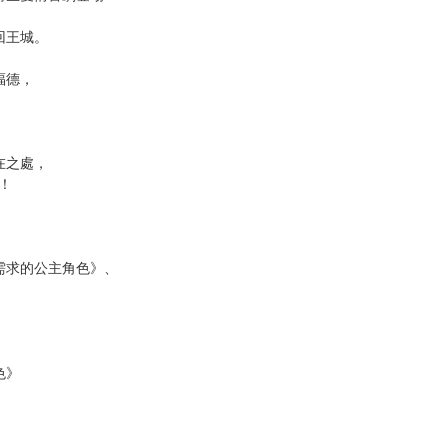
次 未完成交易≦1次 （近半年）
換！
色》改編漫畫！
說中成為公主！
轉生愛情喜劇登場！
回王城。
，
福德，
在之處，
！