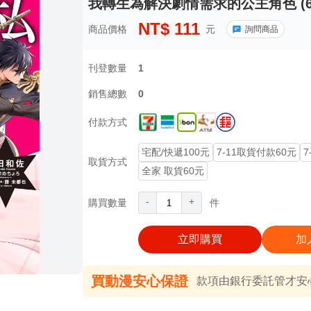
我轉生為解決劇情需求的公主角色 (6)
NT$
111
商品價格
元
詢問商品
刊登數量
1
銷售總數
0
付款方式
宅配/快遞100元
7-11取貨付款60元
7
取貨方式
全家 取貨60元
-
+
購買數量
件
立即購買
加
買動漫安心保證
款項由銀行委託管才安心 