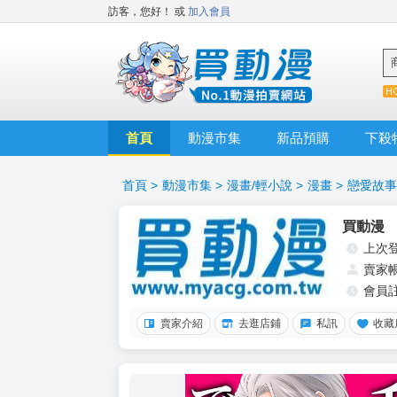
訪客，您好！
或
加入會員
首頁
動漫市集
新品預購
下殺
首頁
>
動漫市集
>
漫畫/輕小說
>
漫畫
>
戀愛故事
買動漫
上次
賣家
會員
賣家介紹
去逛店鋪
私訊
收藏