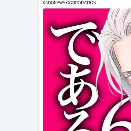
漫畫家：米田和佐
日本漫畫家，代表作品有：《我轉生為解決劇情
《だんちがい》、《悪役王子は恋できない》
原作：まめちょろ
日本小說家，於「小説家になろう」連載本作中
代表作品有：《我轉生為解決劇情需求的公主角
©Kazusa Yoneda 2025
©Mamecyoro, Mitsuya Fuji 2025
KADOKAWA CORPORATION