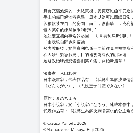
購買評價限制
使用超商取貨付款：負評≦1分 超商未取貨≦1
暫以日文版書封替代，一有中文版封面會立即替
預計出版日 2026 年 01 月 22 日
★超人氣小說《我轉生為解決劇情需求的公主角
★沒談過戀愛的現代腐女子轉生到最喜愛的BL小
★絕對要避免走上「政治聯姻」的道路！異世界
舞會充滿波瀾的一天結束後，奧克塔維亞平安返
手上的傷已經治療完畢，原本以為可以回歸日常
卻被軟禁在自己的房間，而且，護衛騎士．克利
也因莫名的嫌疑被限制行動!?
她決定直接向事端的起因──哥哥賽利烏斯談判！
「由我親自問克利福德！」
努力說服後，她與賽利烏斯一同前往克里福德所
卻因發生緊急狀況，目的地改為深夜的訓練場──
迴避政治聯姻戀愛喜劇第６集，開始新篇章！