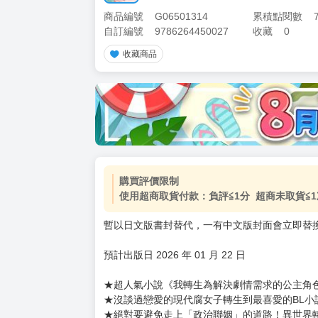
商品編號
G06501314
累積點閱數
自訂編號
9786264450027
收藏
0
收藏商品
加價購
( 共
1
件商品 )
(加購品) 買動漫★《$15元-
-
+