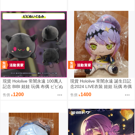
現貨 Hololive 常闇永遠 100萬人
現貨 Hololive 常闇永遠 誕生日記
記念 BIBI 娃娃 玩偶 布偶 ビビぬ
念2024 LIVE衣裝 娃娃 玩偶 布偶
いぐるみ 常闇トワ 100万人記念
常闇トワ トワ様ぬいぐるみ BY
1200
1400
售價
售價
100萬
ライブ衣装