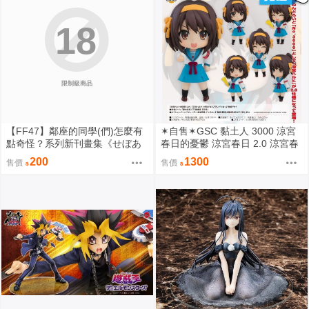
18
限制級商品
【FF47】鄰座的同學(們)怎麼有
✶自售✶GSC 黏土人 3000 涼宮
點奇怪？系列新刊畫集《せぼあ
春日的憂鬱 涼宮春日 2.0 涼宮春
ーと2》【背骨貓屋】[B5/16P全
日的憂郁
200
1300
售價
售價
彩][繁體中文]｜九月陸續出貨