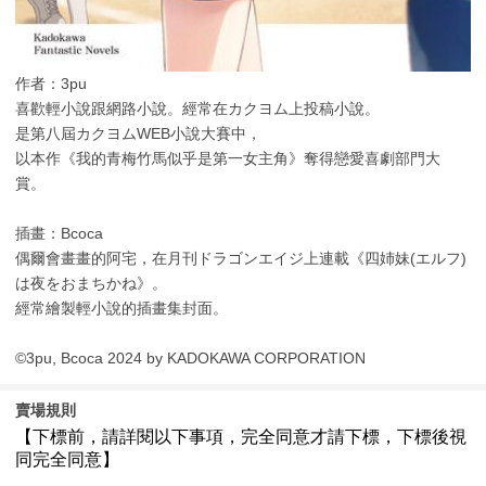
作者：3pu
喜歡輕小說跟網路小說。經常在カクヨム上投稿小說。
是第八屆カクヨムWEB小說大賽中，
以本作《我的青梅竹馬似乎是第一女主角》奪得戀愛喜劇部門大
賞。
插畫：Bcoca
偶爾會畫畫的阿宅，在月刊ドラゴンエイジ上連載《四姉妹(エルフ)
は夜をおまちかね》。
經常繪製輕小說的插畫集封面。
©3pu, Bcoca 2024 by KADOKAWA CORPORATION
賣場規則