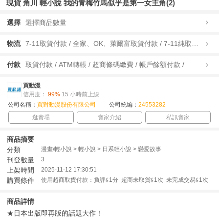
現貨 角川 輕小說 我的青梅竹馬似乎是第一女主角(2)
選擇
選擇商品數量
物流
7-11取貨付款 / 全家、OK、萊爾富取貨付款 / 7-11純取貨 / 全家、OK、萊爾富純取貨 / 宅配/快遞 /
付款
取貨付款 / ATM轉帳 / 超商條碼繳費 / 帳戶餘額付款 /
買動漫
信用度：
99%
15 小時前上線
公司名稱：
買對動漫股份有限公司
公司統編：
24553282
逛賣場
賣家介紹
私訊賣家
商品摘要
分類
漫畫/輕小說 > 輕小說 > 日系輕小說 > 戀愛故事
刊登數量
3
上架時間
2025-11-12 17:30:51
購買條件
使用超商取貨付款：負評≦1分 超商未取貨≦1次 未完成交易≦1次
商品詳情
★日本出版即再版的話題大作！