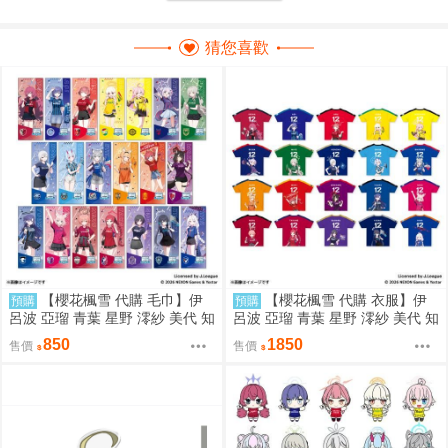
猜您喜歡
【櫻花楓雪 代購 毛巾】伊
【櫻花楓雪 代購 衣服】伊
預購
預購
呂波 亞瑠 青葉 星野 澪紗 美代 知
呂波 亞瑠 青葉 星野 澪紗 美代 知
世 白子 瑪麗 若藻 優香 寧瑠 妃姬
世 白子 瑪麗 若藻 優香 寧瑠 妃姬
850
1850
售價
售價
陽奈 蔚藍檔案
陽奈 蔚藍檔案