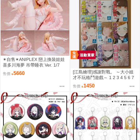
✶自售✶ANIPLEX 戀上換裝娃娃
喜多川海夢 吊帶睡衣 Ver. 1/7
[江島繪理]感謝對戰。 ～大小姐
5660
售價
才不玩格鬥遊戲～ 1 2 3 4 5 6 7
8 9 首刷 平裝
1450
售價