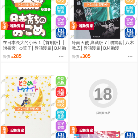
在日本長大的小米 1【首刷版】│
冷面天使 典藏版 7│贈書套│八木
贈書套│ゆ菓子│長鴻漫畫│BJ4動
教広│長鴻漫畫│BJ4動漫
漫
285
305
售價
售價
18
限制級商品