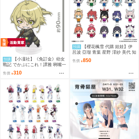
【櫻花楓雪 代購 娃娃】伊
預購
呂波 亞瑠 青葉 星野 澪紗 美代 知
世 白子 瑪麗 若藻 優香 寧瑠 妃姬
【小凜社】《免訂金》幼女
預購
850
售價
陽奈 蔚藍檔案
戰記 でかぷにこれ！譚雅 咧嘴一
笑 軍服 壓克力立牌
310
售價