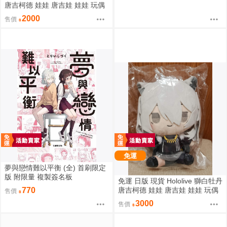
唐吉柯德 娃娃 唐吉娃 娃娃 玩偶
ドン・キホーテ もちどる 赤井は
2000
售價
あと
免運
夢與戀情難以平衡 (全) 首刷限定
版 附限量 複製簽名板
免運 日版 現貨 Hololive 獅白牡丹
唐吉柯德 娃娃 唐吉娃 娃娃 玩偶
770
售價
ドン・キホーテ もちどる 獅白ぼ
3000
售價
たん