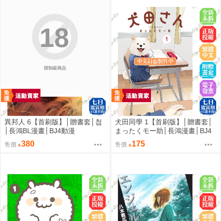
18
限制級商品
異邦人 6【首刷版】│贈書套│첩
犬田同學 1【首刷版】│贈書套│
│長鴻BL漫畫│BJ4動漫
まったくモー助│長鴻漫畫│BJ4
動漫
380
175
售價
售價