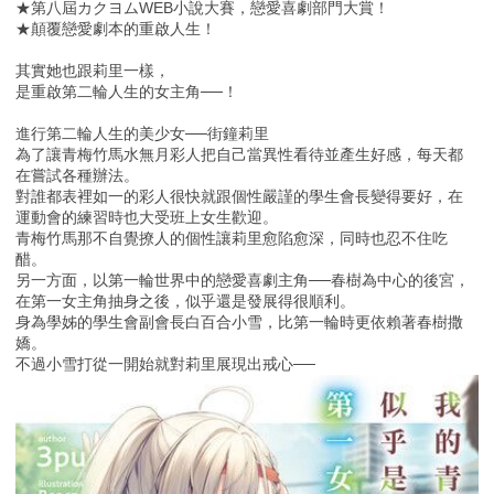
★第八屆カクヨムWEB小說大賽，戀愛喜劇部門大賞！
★顛覆戀愛劇本的重啟人生！
其實她也跟莉里一樣，
是重啟第二輪人生的女主角──！
進行第二輪人生的美少女──街鐘莉里
為了讓青梅竹馬水無月彩人把自己當異性看待並產生好感，每天都
在嘗試各種辦法。
對誰都表裡如一的彩人很快就跟個性嚴謹的學生會長變得要好，在
運動會的練習時也大受班上女生歡迎。
青梅竹馬那不自覺撩人的個性讓莉里愈陷愈深，同時也忍不住吃
醋。
另一方面，以第一輪世界中的戀愛喜劇主角──春樹為中心的後宮，
在第一女主角抽身之後，似乎還是發展得很順利。
身為學姊的學生會副會長白百合小雪，比第一輪時更依賴著春樹撒
嬌。
不過小雪打從一開始就對莉里展現出戒心──