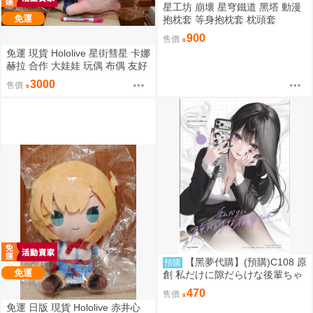
星工坊 崩壞 星穹鐵道 黑塔 動漫
免運
抱枕套 等身抱枕套 枕頭套
900
售價
免運 現貨 Hololive 星街彗星 卡娜
赫拉 合作 大娃娃 玩偶 布偶 友好
抱抱大娃娃 星街すいせい カナヘ
3000
售價
イの小動物 なかよしハグぬいぐ
るみ
【黑夢代購】(預購)C108 原
預購
免運
創 私だけに隙だらけな後輩ちゃ
ん 社團名:saeu 繪師:saeu
470
售價
免運 日版 現貨 Hololive 赤井心