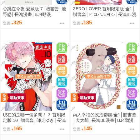
心跳在今夜 愛藏版 7│贈書套│池
ZERO LOVER 首刷限定版 全1│
野戀│長鴻漫畫│BJ4動漫
贈書套│ヒロハルヨシ│長鴻BL漫
畫│BJ4動漫
325
185
售價
售價
現在的是哪一個多聞！？ 首刷限
兩人幸福的政治聯姻 全1│贈書套
定版 10│贈書套│師走ゆき│長鴻
│犬太郎│長鴻BL漫畫│BJ4動漫
漫畫│BJ4動漫
165
145
售價
售價