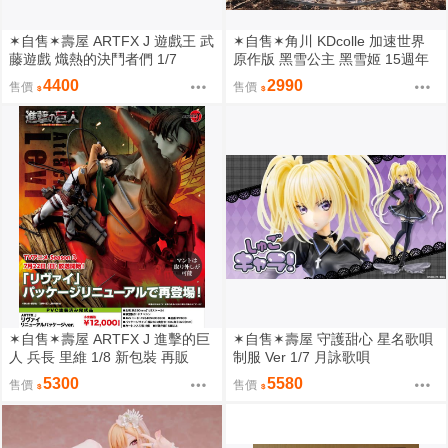
✶自售✶壽屋 ARTFX J 遊戲王 武
✶自售✶角川 KDcolle 加速世界
藤遊戲 熾熱的決鬥者們 1/7
原作版 黑雪公主 黑雪姬 15週年
紀念 結婚禮服 15周年
4400
2990
售價
售價
✶自售✶壽屋 ARTFX J 進擊的巨
✶自售✶壽屋 守護甜心 星名歌唄
人 兵長 里維 1/8 新包裝 再販
制服 Ver 1/7 月詠歌唄
5300
5580
售價
售價