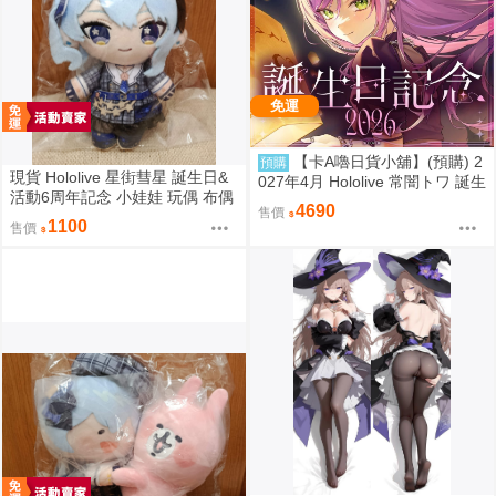
免運
【卡A嚕日貨小舖】(預購) 2
預購
現貨 Hololive 星街彗星 誕生日&
027年4月 Hololive 常闇トワ 誕生
活動6周年記念 小娃娃 玩偶 布偶
日記念2026
4690
售價
吊飾 星街すいせい おでかけすい
1100
售價
ちゃんぬいぐるみ