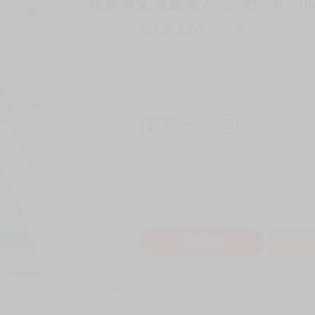
現貨 青文 漫畫 墜入地獄吧，哥哥(02
NT$
124
商品價格
元
詢問商品
刊登數量
1
銷售總數
2
付款方式
宅配/快遞100元
7-11取貨付款60元
7
取貨方式
全家 取貨60元
-
+
購買數量
件
立即購買
加
買動漫安心保證
款項由銀行委託管才安心 