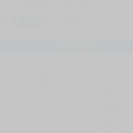
我的拍賣
訊息中心
最新公告
幫助中心
│
│
│
8 OFF
加入會員
會員登入
LINE登入
平台說明Q&A
結帳
未完成交易
0
次 (近半年)
商品
7170
件
有限公司
❔
訊息
中心
信用
99
%
常用
功能
TOP