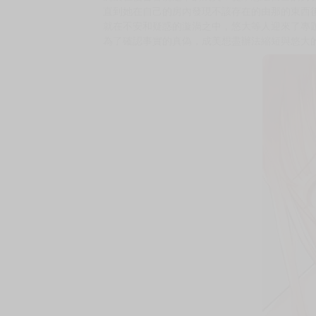
購買評價限制
使用超商取貨付款：負評≦1分 超商未取貨≦1
★墜入愛河的對象是──最差勁的義妹（妹妹）
★累計銷售突破 50 萬本！（紙本書 電子書）
★在義妹的威脅與色誘中逐漸墜落，充滿「脅迫
★全 4 冊完結！
大學生悠太被義妹．由那抓住了把柄，還被威脅要
沉浸在復合喜悅之中的成美，從未想過自己的男
直到她在自己的房內發現不該存在的由那的東西
就在不安和疑惑的漩渦之中，悠大等人迎來了專
為了確認事實的真偽，成美想盡辦法縮短與悠大