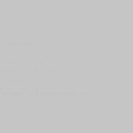
，下標後視同完全同意】
尋其他店家，謝謝。
變動，一旦收到就會盡快寄出。
到齊後一起發貨。
品為主。
反應，逾期不受理。
反應，將直接加入黑名單，還請下單後準時取貨。
意。
，以保障買賣家雙方權益。
訂金，訂金將以專屬訂金賣場方式收取，
認收貨後，訂金賣場將由大廚取消，