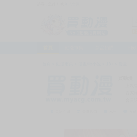
訪客，您好！
或
加入會員
首頁
動漫市集
新品預購
下殺
首頁
>
動漫市集
>
漫畫/輕小說
>
18+
>
漫畫
買動漫
上次
賣家
會員
賣家介紹
去逛店鋪
私訊
收藏