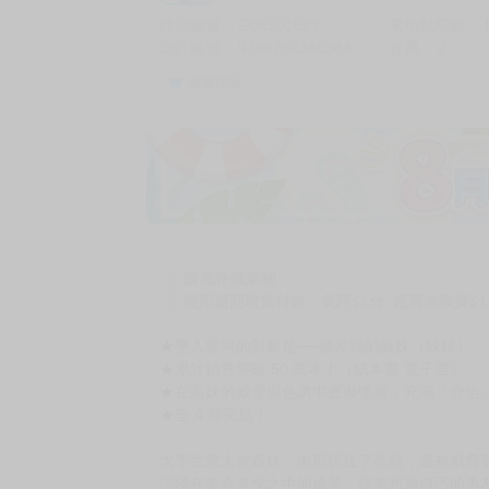
商品編號
G06501629
累積點閱數
自訂編號
9786264368384
收藏
2
收藏商品
加價購
( 共
1
件商品 )
(加購品) 買動漫★《$15元-
-
+