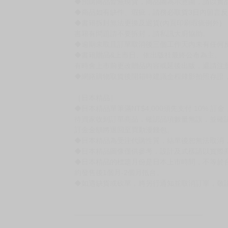
賣場規則
【下標前，請詳閱以下事項，完全同意才請下標
［一般商品］
◆有任何問題請聯繫客服。
用評價溝通者，日後將不再提供購書服務，請另
◆預購商品的出貨時間依出版社供貨情形會有所
◆不同月份商品可一起結帳，等訂單內所有商品
◆預購商品皆無現貨，商品圖為示意圖，請以實
◆商品如有缺件、瑕疵，請務必取貨3日內留言
◆書籍拆封無法更換及退貨(內頁印刷瑕疵例外)
書籍有問題請不要拆封，請私訊大廚協助。
◆逾期未取且訂單取消後三個工作天內未有任何
◆書籍贈品&上市日、依出版社最終公布為主。
有時會上市前更改贈品內容或延後出版，還請注
◆網路購物取貨後開箱時建議全程錄影拍照存證
［日本精品］
◆日本精品單筆滿NT$4,000須先支付 10% 
待買家收到訂單商品，確認品項數量無誤，並確