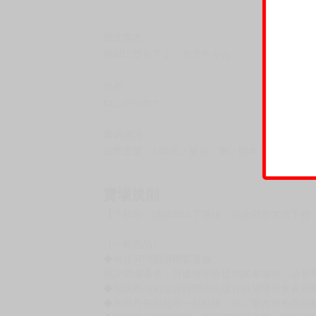
原文書名
地獄に堕ちてよ、お兄ちゃん
作者
ねじがなめた
書籍資訊
台幣定價：140元／級別：限／開本：32K／系列：Y