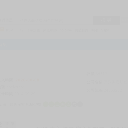
搜 尋
R1
商品標題
KSP
FF47
子午計畫
家庭教師
hololive
蔚藍檔案
鳴潮
Vspo
特集
評價
69313
登入時間
2026-08-08
公司名稱
買對動漫股份
帳號
bookstore
公司統編
24553282
註冊時間
2014-09-29
店鋪
服務時間: 10點-19點
一
二
三
四
五
六
日