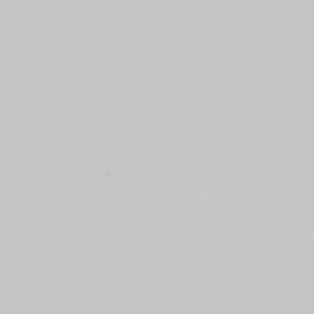
訂金金額將退回至買動漫錢包。
◆日本精品為受注代購性質，結單後恕無法取消
◆日本精品圖像僅供參考，設計及式樣請以實際
◆日本精品的標題月份是日本上市時間，不等於
約發售後1個月-2個月抵台。
◆如遇缺貨或砍單，將另行通知並取消訂單，敬
━━━━━━━━━━━━━━━━━━
★ 賣場營運、出貨時間
週一～週五 １０：００～１９：００
（假日＆國定假日休息，客服會不定時回覆）
．現貨商品：１～２天出貨（不含假日＆國定
．已上市且非現貨商品：
－每週四～日下單者，於隔週五出貨
－每週一～三下單者，於隔週四出貨
━━━━━━━━━━━━━━━━━━