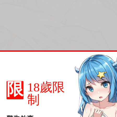
限
18歲限
制