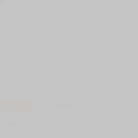
)
-11取貨60元
全家 取貨付款60元
入購物車
詢問商品
! 保障您每一筆付款 !