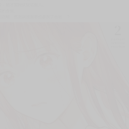
次 未完成交易≦1次 （近半年）
」的戀愛懸疑劇
與前女友成美親熱 。
友其實是遭人脅迫，
後，她才開始懷疑這兩人。
題的合宿。
的距離，然而就連由那也參加了合宿…？