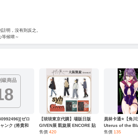
服務，請務必小心，避免受騙！】
別註明，沒有則反之。
心等候唷～