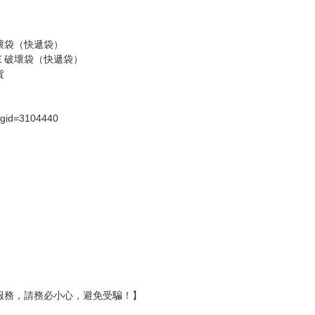
假日）
壞袋（快遞袋）
Ｅ破壞袋（快遞袋）
貨
）
?gid=3104440