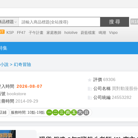
搜 尋
R1
商品標題
KSP
FF47
子午計畫
家庭教師
hololive
蔚藍檔案
鳴潮
Vspo
特集
小說
>
幻奇冒險
評價
69306
登入時間
2026-08-07
公司名稱
買對動漫股份
帳號
bookstore
公司統編
24553282
註冊時間
2014-09-29
店鋪
服務時間: 10點-19點
一
二
三
四
五
六
日