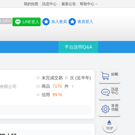
我的拍賣
訊息中心
最新公告
幫助中心
│
│
│
8 OFF
加入會員
會員登入
LINE登入
平台說明Q&A
結帳
未完成交易
0
次 (近半年)
商品
7170
件
有限公司
❔
訊息
中心
信用
99
%
常用
功能
TOP