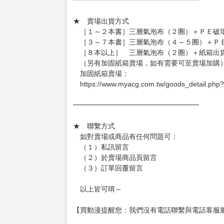
★ 賣場營運、出貨時間
週一～週五 １０：００～１９：００
（假日＆國定假日休息，客服會不定時回覆）
．現貨商品：１～２天出貨（不含假日＆國定
．已上市且非現貨商品：
－每週四～日下單者，於隔週五出貨
－每週一～三下單者，於隔週四出貨
━━━━━━━━━━━━━━━━━━
★ 賣場出貨方式
［１～２本書］三層氣泡布（２圈）＋ＰＥ破
［３～７本書］三層氣泡布（４～５圈）＋Ｐ
［８本以上］ 三層氣泡布（２圈）＋紙箱出
（另有加固紙箱賣場，如有需要可至賣場加購
加固紙箱賣場：
https://www.myacg.com.tw/goods_detail.php
━━━━━━━━━━━━━━━━━━