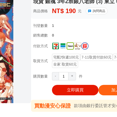
現貨 銀魂 3年Z班銀八老師 (3) 東立
NT$
190
商品價格
元
詢問商品
刊登數量
1
銷售總數
0
付款方式
宅配/快遞100元
7-11取貨付款60元
7
取貨方式
全家 取貨60元
-
+
購買數量
件
立即購買
加
買動漫安心保證
款項由銀行委託管才安心 