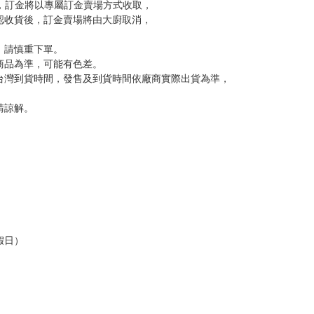
品為主。
反應，逾期不受理。
反應，將直接加入黑名單，還請下單後準時取貨。
意。
，以保障買賣家雙方權益。
訂金，訂金將以專屬訂金賣場方式收取，
認收貨後，訂金賣場將由大廚取消，
，請慎重下單。
商品為準，可能有色差。
台灣到貨時間，發售及到貨時間依廠商實際出貨為準，
請諒解。