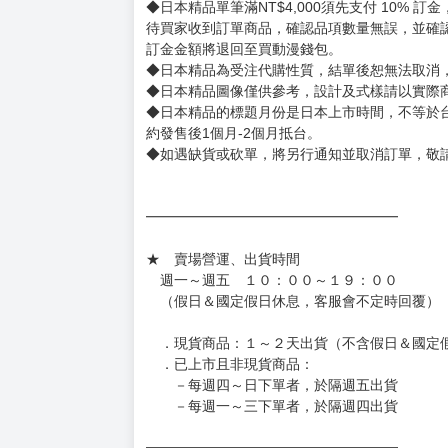
◆預購商品皆無現貨，商品圖為示意圖，請以實
◆商品如有缺件、瑕疵，請務必取貨3日內留言
◆書籍拆封無法更換及退貨(內頁印刷瑕疵例外)
書籍有問題請不要拆封，請私訊大廚協助。
◆逾期未取且訂單取消後三個工作天內未有任何
◆書籍贈品&上市日、依出版社最終公布為主。
有時會上市前更改贈品內容或延後出版，還請注
◆網路購物取貨後開箱時建議全程錄影拍照存證
［日本精品］
◆日本精品單筆滿NT$4,000須先支付 10% 
待買家收到訂單商品，確認品項數量無誤，並確
訂金金額將退回至買動漫錢包。
◆日本精品為受注代購性質，結單後恕無法取消
◆日本精品圖像僅供參考，設計及式樣請以實際
◆日本精品的標題月份是日本上市時間，不等於
約發售後1個月-2個月抵台。
◆如遇缺貨或砍單，將另行通知並取消訂單，敬
━━━━━━━━━━━━━━━━━━