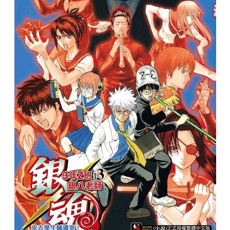
次 未完成交易≦1次 （近半年）
的日常與非日常盡收其中！校園氣息滿點的小說版銀魂第三彈！