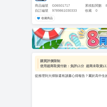
商品編號
G06501717
累積點閱數
自訂編號
9789861030333
收藏
0
收藏商品
加價購
( 共
1
件商品 )
(加購品) 買動漫★《$15元-
-
+