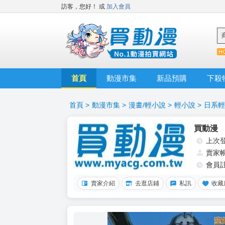
訪客，您好！
或
加入會員
首頁
動漫市集
新品預購
下殺
首頁
>
動漫市集
>
漫畫/輕小說
>
輕小說
>
日系輕
買動漫
上次
賣家
會員
賣家介紹
去逛店鋪
私訊
收藏