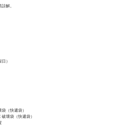
，以保障買賣家雙方權益。
訂金，訂金將以專屬訂金賣場方式收取，
認收貨後，訂金賣場將由大廚取消，
，請慎重下單。
商品為準，可能有色差。
台灣到貨時間，發售及到貨時間依廠商實際出貨為準，
請諒解。
假日）