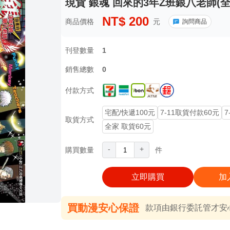
現貨 銀魂 回來的3年Z班銀八老師(全
NT$
200
商品價格
元
詢問商品
刊登數量
1
銷售總數
0
付款方式
宅配/快遞100元
7-11取貨付款60元
7
取貨方式
全家 取貨60元
-
+
購買數量
件
立即購買
加
買動漫安心保證
款項由銀行委託管才安心 