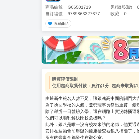
商品編號
G06501719
累積點閱數
自訂編號
9789863327677
收藏
0
收藏商品
加價購
( 共
1
件商品 )
(加購品) 買動漫★《$15元-
-
+