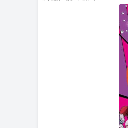
購買評價限制
使用超商取貨付款：負評≦1分 超商未取貨≦1
由於新生報名人數不足，讓銀魂高中面臨關門大
為了挽回學校的人氣，登勢理事長祭出重賞，銀
除了舉辦一日體驗入學，還在網路上實況轉播運
他們可以順利解決閉校危機嗎？
此外，銀八是唯一沒有校友來訪的老師，他要通
安排在運動會前舉辦的健康檢查被銀八搞砸了，
所有的蠢事全都發生在辦公室。