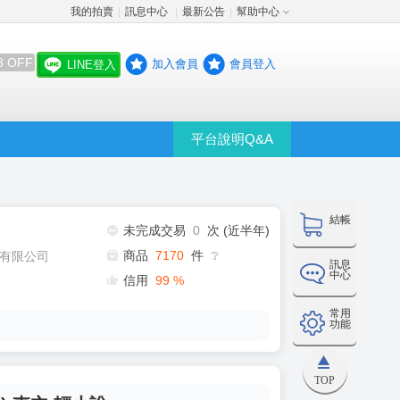
我的拍賣
訊息中心
最新公告
幫助中心
│
│
│
8 OFF
加入會員
會員登入
LINE登入
平台說明Q&A
結帳
未完成交易
0
次 (近半年)
商品
7170
件
有限公司
❔
訊息
中心
信用
99
%
常用
功能
TOP