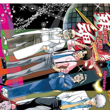
次 未完成交易≦1次 （近半年）
吉的危機。
魂老師們也紛紛大顯身手。
動會。
過什麼樣的考驗，才能受到校友的愛戴呢？
他要如何挽回？