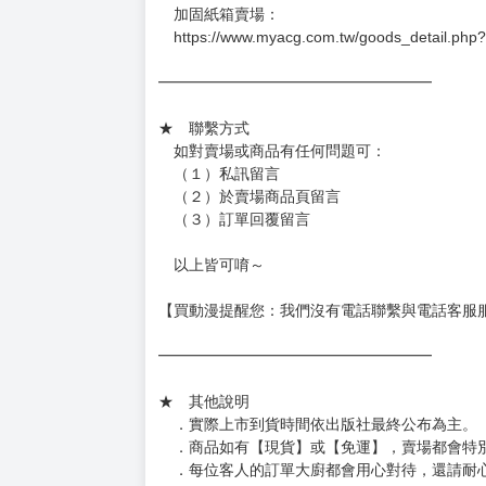
－每週四～日下單者，於隔週五出貨
－每週一～三下單者，於隔週四出貨
━━━━━━━━━━━━━━━━━━
★ 賣場出貨方式
［１～２本書］三層氣泡布（２圈）＋ＰＥ破
［３～７本書］三層氣泡布（４～５圈）＋Ｐ
［８本以上］ 三層氣泡布（２圈）＋紙箱出
（另有加固紙箱賣場，如有需要可至賣場加購
加固紙箱賣場：
https://www.myacg.com.tw/goods_detail.php
━━━━━━━━━━━━━━━━━━
★ 聯繫方式
如對賣場或商品有任何問題可：
（１）私訊留言
（２）於賣場商品頁留言
（３）訂單回覆留言
以上皆可唷～