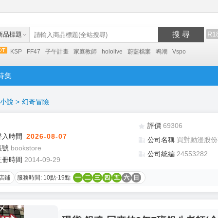
搜 尋
R1
商品標題
KSP
FF47
子午計畫
家庭教師
hololive
蔚藍檔案
鳴潮
Vspo
特集
小說
>
幻奇冒險
評價
69306
登入時間
2026-08-07
公司名稱
買對動漫股份
帳號
bookstore
公司統編
24553282
註冊時間
2014-09-29
店鋪
服務時間: 10點-19點
一
二
三
四
五
六
日