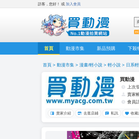
訪客，您好！
或
加入會員
首頁
動漫市集
新品預購
下殺
首頁
>
動漫市集
>
漫畫/輕小說
>
輕小說
>
日系輕
買動漫
上次
賣家
會員
賣家介紹
去逛店鋪
私訊
收藏