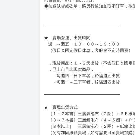
◆網路購物取貨後開箱時建議全程錄影拍照存證
［日本精品］
◆日本精品單筆滿NT$4,000須先支付 10% 
待買家收到訂單商品，確認品項數量無誤，並確
訂金金額將退回至買動漫錢包。
◆日本精品為受注代購性質，結單後恕無法取消
◆日本精品圖像僅供參考，設計及式樣請以實際
◆日本精品的標題月份是日本上市時間，不等於
約發售後1個月-2個月抵台。
◆如遇缺貨或砍單，將另行通知並取消訂單，敬
━━━━━━━━━━━━━━━━━━
★ 賣場營運、出貨時間
週一～週五 １０：００～１９：００
（假日＆國定假日休息，客服會不定時回覆）
．現貨商品：１～２天出貨（不含假日＆國定
．已上市且非現貨商品：