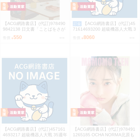
【ACG網路書店】(代訂)978490
【ACG網路書店】(代訂)45
訂金
9842138 日文書「ことばをさが
71614693200 超級機器人大戰 3
す絵日記辞典」YUEISHA DICTI
5週年紀念 JAM Project 主題歌完
550
8060
售價
售價
ONARY
整專輯 完全生產限定盤
【ACG網路書店】(代訂)457161
【ACG網路書店】(代訂)978491
4693217 超級機器人大戰 35週年
1265185 OCHA NORMA北原も