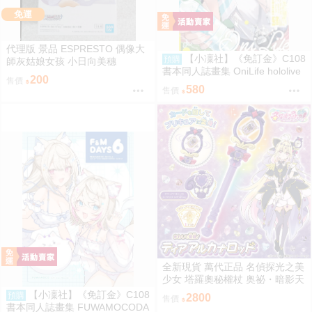
免運
代理版 景品 ESPRESTO 偶像大
【小凜社】《免訂金》C108
預購
師灰姑娘女孩 小日向美穗
書本同人誌畫集 OniLife hololive
200
售價
百鬼綾目
580
售價
全新現貨 萬代正品 名偵探光之美
少女 塔羅奧秘權杖 奥祕・暗影天
使 權杖 法杖 魔法棒 變身器 森亞
【小凜社】《免訂金》C108
預購
2800
售價
露露卡
書本同人誌畫集 FUWAMOCODA