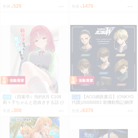
名耳機 專屬充電器
520
1470
售價
售價
（四葉亭）預約8月 C108
【ACG網路書店】(ONKYO
預購
訂金
莉々子ちゃんと息抜きする話 ひ
代購)26080883 新機動戰記鋼彈
ろっち
W 聯名耳機 CP-TWS01F
300
6370
售價
售價