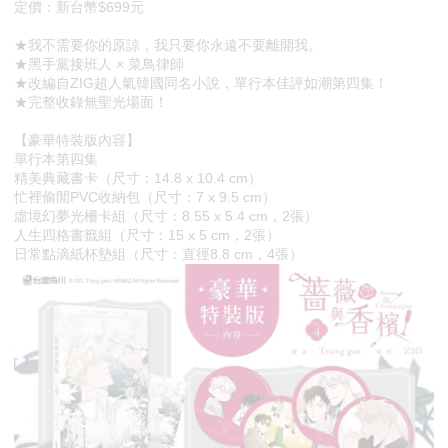
定價：新台幣$699元
★我不需要你的原諒，我只要你永遠不要離開我。
★黑手黨接班人 × 菜鳥律師
★改編自ZIG超人氣韓國同名小說，單行本佳評如潮第四集！
★完整收錄無聖光場面！
【豪華特裝版內容】
單行本第四集
精美典藏書卡（尺寸：14.8 x 10.4 cm）
忙裡偷閒PVC收納包（尺寸：7 x 9.5 cm）
虛境幻夢光柵卡組（尺寸：8.55 x 5.4 cm，2張）
人生四格書籤組（尺寸：15 x 5 cm，2張）
日常點滴紙杯墊組（尺寸：直徑8.8 cm，4張）