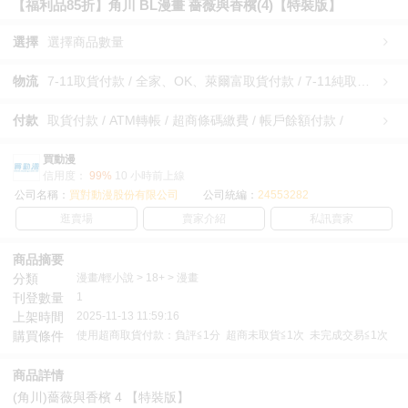
【福利品85折】角川 BL漫畫 薔薇與香檳(4)【特裝版】
選擇
選擇商品數量
物流
7-11取貨付款 / 全家、OK、萊爾富取貨付款 / 7-11純取貨 / 全家、OK、萊爾富純取貨 / 宅配/快遞 /
付款
取貨付款 / ATM轉帳 / 超商條碼繳費 / 帳戶餘額付款 /
買動漫
信用度：
99%
10 小時前上線
公司名稱：
買對動漫股份有限公司
公司統編：
24553282
逛賣場
賣家介紹
私訊賣家
商品摘要
分類
漫畫/輕小說 > 18+ > 漫畫
刊登數量
1
上架時間
2025-11-13 11:59:16
購買條件
使用超商取貨付款：負評≦1分 超商未取貨≦1次 未完成交易≦1次
商品詳情
(角川)薔薇與香檳 4 【特裝版】