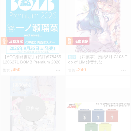
【ACG網路書店】(代訂)978465
（四葉亭）預約8月 C108 T
預購
1206271 BOMB Premium 2026
op of Lily 鈴音れな
封面:一ノ瀬瑠菜 附:雙面海報
450
240
售價
售價
已售完