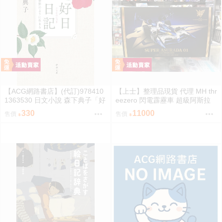
【ACG網路書店】(代訂)978410
【上士】整理品現貨 代理 MH thr
1363530 日文小說 森下典子「好
eezero 閃電霹靂車 超級阿斯拉
日日記：季節のように生きる」
完全變形 無壓克力盒 請詳閱內文
330
11000
售價
售價