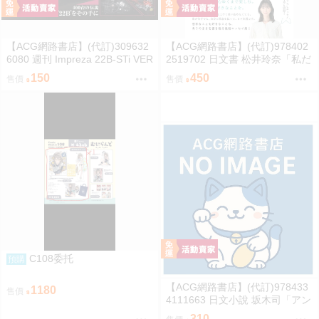
【ACG網路書店】(代訂)309632
【ACG網路書店】(代訂)978402
6080 週刊 Impreza 22B-STi VER
2519702 日文書 松井玲奈「私だ
SION をつくる (1) 創刊號
けの水槽」
150
450
售價
售價
C108委托
預購
【ACG網路書店】(代訂)978433
1180
售價
4111663 日文小說 坂木司「アン
と幸福」
310