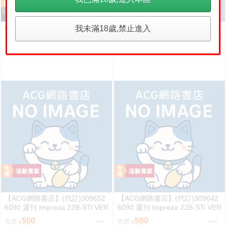
(現貨)Hololive 星街彗星 星街す
【ACG網路書店】(代訂)309612
我未滿18歲,禁止進入
いせい 誕生日＆活動５周年記念
6100 週刊 Impreza 22B-STi VER
COMET透明側背包 單肩背包
SION をつくる (8)
1199
500
售價
售價
【ACG網路書店】(代訂)309652
【ACG網路書店】(代訂)309642
6090 週刊 Impreza 22B-STi VER
6090 週刊 Impreza 22B-STi VER
SION をつくる (7)
SION をつくる (6)
500
500
售價
售價