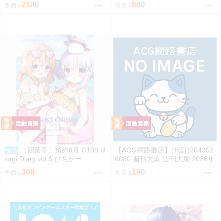
紀念 JAM Project 主題歌完整專
も 寫真集「もももてぃーん。」
2100
880
售價
售價
輯 通常盤
（四葉亭）預約8月 C108 U
【ACG網路書店】(代訂)204352
預購
sagi Diary vol.6 ぴちかー
6080 週刊大眾 週刊大衆 2026年
8月31日號 附:海報
300
190
售價
售價