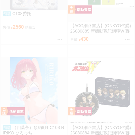
C108委托
預購
【ACG網路書店】(ONKYO代購)
2560
售價
銷量:1
26080885 新機動戰記鋼彈W 聯
名耳機 收納包
430
售價
（四葉亭）預約8月 C108 R
【ACG網路書店】(ONKYO代購)
預購
IRIKO ひろっち
26080884 新機動戰記鋼彈W 聯