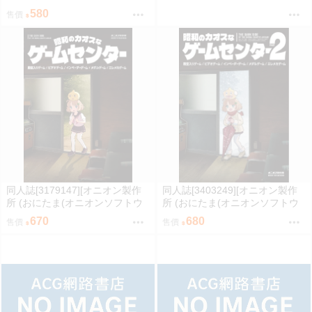
YS6 イコモチ hololive
580
售價
同人誌[3179147][オニオン製作
同人誌[3403249][オニオン製作
所 (おにたま(オニオンソフトウ
所 (おにたま(オニオンソフトウ
ェア))]昭和のカオスなゲームセ
ェア))]昭和のカオスなゲームセ
670
680
售價
售價
ンター (其他)
ンター PART 2 (其他)