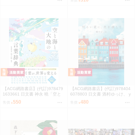
售價
【ACG網路書店】(代訂)978479
【ACG網路書店】(代訂)978404
1633661 日文書 神永 曉「空と
6078803 日文書 酒村ゆっけ、 y
海と大地の言葉辞典」
ukke sakamura「明るい夜に、
550
480
售價
售價
星を探して」