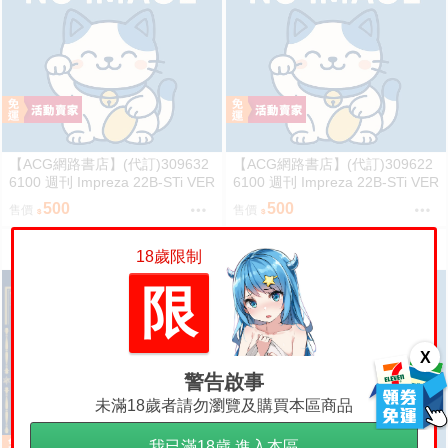
【ACG網路書店】(代訂)309632
【ACG網路書店】(代訂)309622
6100 週刊 Impreza 22B-STi VER
6100 週刊 Impreza 22B-STi VER
SION をつくる (10)
SION をつくる (9)
500
500
售價
售價
18歲限制
限
X
警告啟事
未滿18歲者請勿瀏覽及購買本區商品
我已滿18歲,進入本區