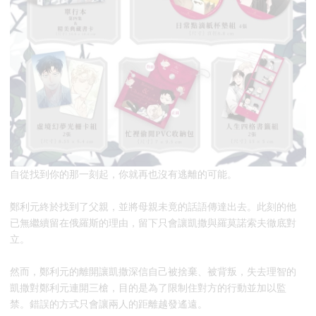
自從找到你的那一刻起，你就再也沒有逃離的可能。
鄭利元終於找到了父親，並將母親未竟的話語傳達出去。此刻的他
已無繼續留在俄羅斯的理由，留下只會讓凱撒與羅莫諾索夫徹底對
立。
然而，鄭利元的離開讓凱撒深信自己被捨棄、被背叛，失去理智的
凱撒對鄭利元連開三槍，目的是為了限制住對方的行動並加以監
禁。錯誤的方式只會讓兩人的距離越發遙遠。