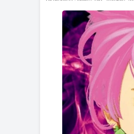
購買評價限制
使用超商取貨付款：負評≦1分 超商未取貨≦1
結束了與外太空的戰鬥，厄卡倫等人為了找到剩
大家對擔任顧問的「三丈目」老師毫無印象，雖
此時，班長對厄卡倫說「自從撿到金色的球之後
還說有時候背部重到站不起來…
奇怪現象的原因，竟然跟班長的「某段過去」有