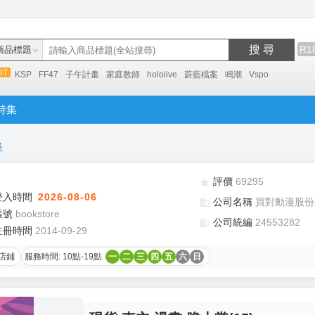
搜 尋
R1
商品標題
KSP
FF47
子午計畫
家庭教師
hololive
蔚藍檔案
鳴潮
Vspo
特集
怪
評價
69295
登入時間
2026-08-06
公司名稱
買對動漫股份
帳號
bookstore
公司統編
24553282
註冊時間
2014-09-29
店鋪
服務時間: 10點-19點
一
二
三
四
五
六
日