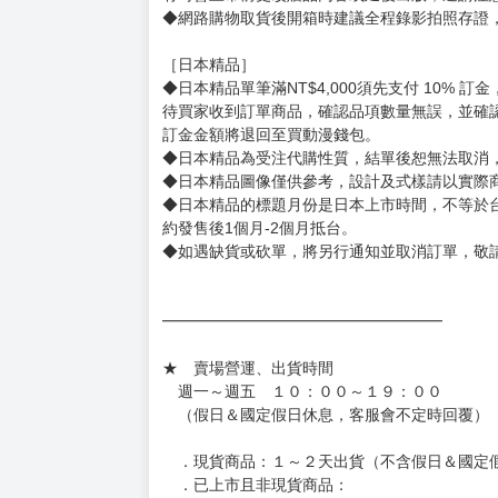
用評價溝通者，日後將不再提供購書服務，請另
◆預購商品的出貨時間依出版社供貨情形會有所
◆不同月份商品可一起結帳，等訂單內所有商品
◆預購商品皆無現貨，商品圖為示意圖，請以實
◆商品如有缺件、瑕疵，請務必取貨3日內留言
◆書籍拆封無法更換及退貨(內頁印刷瑕疵例外)
書籍有問題請不要拆封，請私訊大廚協助。
◆逾期未取且訂單取消後三個工作天內未有任何
◆書籍贈品&上市日、依出版社最終公布為主。
有時會上市前更改贈品內容或延後出版，還請注
◆網路購物取貨後開箱時建議全程錄影拍照存證
［日本精品］
◆日本精品單筆滿NT$4,000須先支付 10% 
待買家收到訂單商品，確認品項數量無誤，並確
訂金金額將退回至買動漫錢包。
◆日本精品為受注代購性質，結單後恕無法取消
◆日本精品圖像僅供參考，設計及式樣請以實際
◆日本精品的標題月份是日本上市時間，不等於
約發售後1個月-2個月抵台。
◆如遇缺貨或砍單，將另行通知並取消訂單，敬