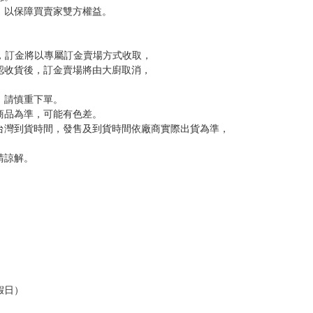
尋其他店家，謝謝。
變動，一旦收到就會盡快寄出。
到齊後一起發貨。
品為主。
反應，逾期不受理。
反應，將直接加入黑名單，還請下單後準時取貨。
意。
，以保障買賣家雙方權益。
訂金，訂金將以專屬訂金賣場方式收取，
認收貨後，訂金賣場將由大廚取消，
，請慎重下單。
商品為準，可能有色差。
台灣到貨時間，發售及到貨時間依廠商實際出貨為準，
請諒解。