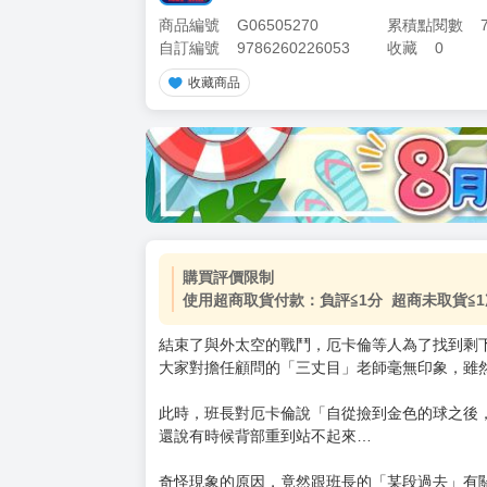
商品編號
G06505270
累積點閱數
自訂編號
9786260226053
收藏
0
收藏商品
加價購
( 共
1
件商品 )
(加購品) 買動漫★《$15元-
-
+