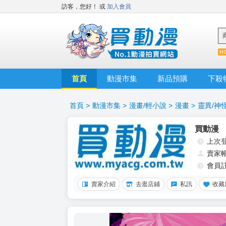
訪客，您好！
或
加入會員
首頁
動漫市集
新品預購
下殺
首頁
>
動漫市集
>
漫畫/輕小說
>
漫畫
>
靈異/神
買動漫
上次
賣家
會員
賣家介紹
去逛店鋪
私訊
收藏