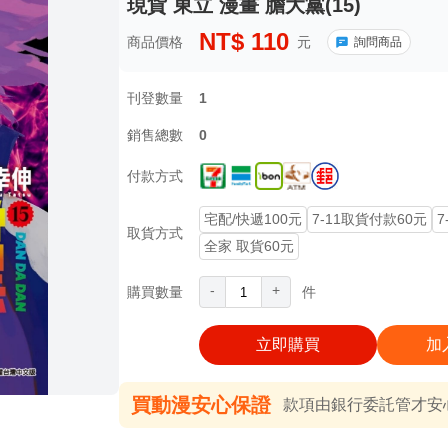
現貨 東立 漫畫 膽大黨(15)
NT$
110
商品價格
元
詢問商品
刊登數量
1
銷售總數
0
付款方式
宅配/快遞100元
7-11取貨付款60元
7
取貨方式
全家 取貨60元
-
+
購買數量
件
立即購買
加
買動漫安心保證
款項由銀行委託管才安心 