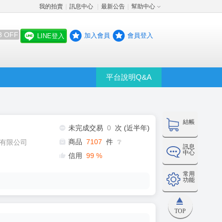
我的拍賣
訊息中心
最新公告
幫助中心
│
│
│
8 OFF
加入會員
會員登入
LINE登入
平台說明Q&A
結帳
未完成交易
0
次 (近半年)
商品
7107
件
有限公司
❔
訊息
中心
信用
99
%
常用
功能
TOP