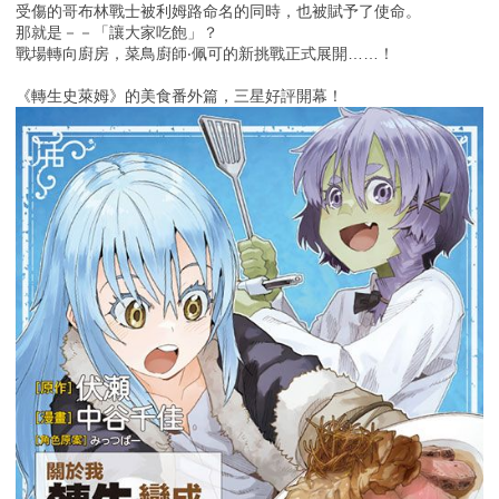
受傷的哥布林戰士被利姆路命名的同時，也被賦予了使命。
那就是－－「讓大家吃飽」？
戰場轉向廚房，菜鳥廚師‧佩可的新挑戰正式展開……！
《轉生史萊姆》的美食番外篇，三星好評開幕！