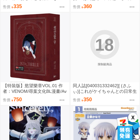
uuX)シャリア・ブル アルテイシ
私が補佐しますVV (蔚藍檔案)
335
360
售價
售價
ア
18
限制級商品
【特裝版】慾望樂章VOL.01 作
同人誌[040031332462][ (さふ
者：VENOM/尋葉文化BL漫畫/Av
ぃ)]これがケイちゃんとの日常生
i書店
活 (ブルーアーカイブ -Blue Arch
750
350
售價
售價
ive-)ケイ
X