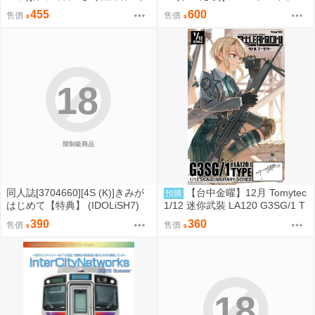
外炊事・携行食編- (ミリタリー)
スーパー〇ー〇 (綜合)
455
600
售價
售價
18
限制級商品
同人誌[3704660][4S (K)]きみが
【台中金曜】12月 Tomytec
預購
はじめて【特典】 (IDOLiSH7)
1/12 迷你武裝 LA120 G3SG/1 T
YPE 0819
390
360
售價
售價
18