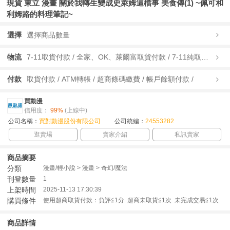
現貨 東立 漫畫 關於我轉生變成史萊姆這檔事 美食傳(1) ~佩可和
利姆路的料理筆記~
選擇
選擇商品數量
物流
7-11取貨付款 / 全家、OK、萊爾富取貨付款 / 7-11純取貨 / 全家、OK、萊爾富純取貨 / 宅配/快遞 /
付款
取貨付款 / ATM轉帳 / 超商條碼繳費 / 帳戶餘額付款 /
買動漫
信用度：
99%
(上線中)
公司名稱：
買對動漫股份有限公司
公司統編：
24553282
逛賣場
賣家介紹
私訊賣家
商品摘要
分類
漫畫/輕小說 > 漫畫 > 奇幻/魔法
刊登數量
1
上架時間
2025-11-13 17:30:39
購買條件
使用超商取貨付款：負評≦1分 超商未取貨≦1次 未完成交易≦1次
商品詳情