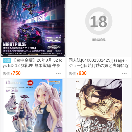
18
限制級商品
【台中金曜】26年9月 52To
同人誌[040031332429][ (sage・
預購
ys BD-12 猛獸匣 無限獸驅 午夜
ジョー)]日焼け跡の娘と夫婦にな
脈衝 套裝 外甲+骨架 0815
ったその夜、義母もうっかり孕
750
630
售價
售價
ませてしまう夏プラス (原創)