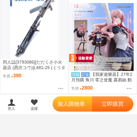
同人誌[3793086][だだくさ小火
器店 (西沢コウ)]LMG-25 (ミリタ
リー)
【我家遊樂器】27年2
預購
訂金
390
售價
月預購 角川 零之使魔 露易絲 動
畫20週年紀念版 完成品
2800
售價
';
加入購物車
立即購買
登入
追蹤
18