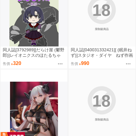
18
限制級商品
同人誌[3792989][だらけ屋 (鬱野
同人誌[040031332421][ (眠井ね
郎)]レイオニクスのほたるちゃ
ず)]スタジオ・ダイヤ ねず作画
ん 幕間 (偶像大師)
作品総集編（仮） (原創)
320
990
售價
售價
18
限制級商品