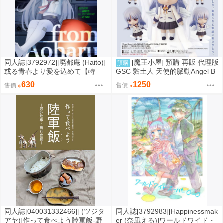
同人誌[3792972][廃都庵 (Haito)]
[魔王小屋] 預購 再販 代理版
預購
或る青春より愛を込めて【特
GSC 黏土人 天使的脈動Angel B
典】 (蔚藍檔案)
eats! 立華奏
630
1250
售價
售價
同人誌[040031332466][ (ツジタ
同人誌[3792983][Happinessmak
アヤ)]作って食べよう陸軍飯-野
er (奈凪える)]ワールドワイド・