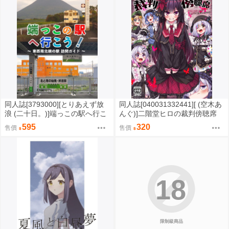
同人誌[3793000][とりあえず放
同人誌[040031332441][ (空木あ
浪 (二十日。)]端っこの駅へ行こ
んぐ)]二階堂ヒロの裁判傍聴席
う -東西南北端の駅 訪問ガイ
(其他)二階堂ヒロ
595
320
售價
售價
ド- (鐵道)
18
限制級商品