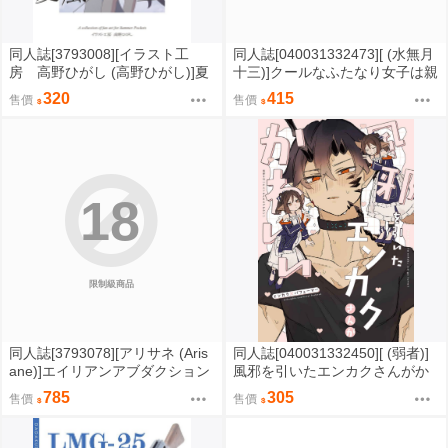
同人誌[3793008][イラスト工
同人誌[040031332473][ (水無月
房 高野ひがし (高野ひがし)]夏
十三)]クールなふたなり女子は親
風と白昼夢 (Summer Pockets)
友のふたなりチンポでメチャク
320
415
售價
售價
チャにイカされたい (原創)
18
限制級商品
同人誌[3793078][アリサネ (Aris
同人誌[040031332450][ (弱者)]
ane)]エイリアンアブダクション
風邪を引いたエンカクさんがか
2 (性轉)
わいい (明日方舟)エンカク パフ
785
305
售價
售價
ューマー