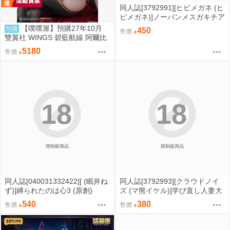
同人誌[3792991][ヒビメガネ (ヒ
ビメガネ)]ノーパンメスガキチア
ガール ヌキあり文化祭編 (原創)
【噗噗屋】預購27年10月
預購
450
售價
雙翼社 WINGS 碧藍航線 阿爾比
恩 銀月下的夜之眷屬 1/7 免訂金
5180
售價
18
18
限制級商品
限制級商品
同人誌[040031332422][ (眠井ね
同人誌[3792993][クラウドノイ
ず)]縛られたのは心3 (原創)
ズ (マ熊イケル)]学び直し人妻大
学生チャラ男に堕ちる (原創)
540
380
售價
售價