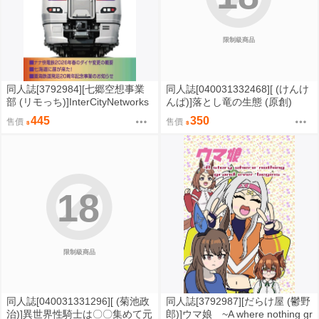
限制級商品
同人誌[3792984][七郷空想事業
同人誌[040031332468][ (けんけ
部 (リモっち)]InterCityNetworks
んぱ)]落とし竜の生態 (原創)
2026Summer (鐵道)
445
350
售價
售價
18
限制級商品
同人誌[040031331296][ (菊池政
同人誌[3792987][だらけ屋 (鬱野
治)]異世界性騎士は〇〇集めて元
郎)]ウマ娘 ~A where nothing gr