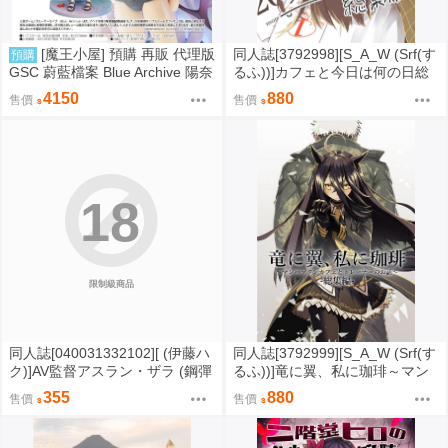
[魔王小屋] 預購 再販 代理版
同人誌[3792998][S_A_W (Srf(す
預購
GSC 蔚藍檔案 Blue Archive 陽奈
るふ))]カフェと今日は何の日総
（泳裝）
集編 (Uma娘)
4150
880
售價
售價
18
限制級商品
同人誌[040031332102][ (伊藤ハ
同人誌[3792999][S_A_W (Srf(す
ク)]AV監督アスラン・ザラ (鋼彈
るふ))]竜に翼、私に珈琲～マン
SEED)アスラン・ザラ カガリ・
ハッタンカフェとトレーナーの
355
880
售價
售價
ユラ・アスハ
お話～総集編 (Uma娘)