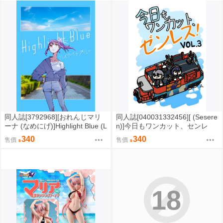
同人誌[3792968][おれんじマリ
同人誌[040031332456][ (Sesere
ーナ (なめにげ)]Highlight Blue (L
n)]今日もワンカット、センレ
oveLive)
ズ！VOL.3 (絕區零)
340
340
售價
售價
18