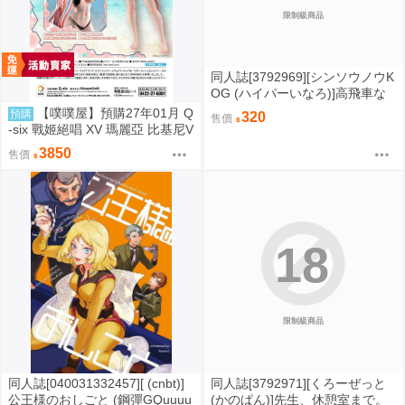
限制級商品
同人誌[3792969][シンソウノウK
OG (ハイパーいなろ)]高飛車な
生徒会長を●●アプリでワカラセ
【噗噗屋】預購27年01月 Q
預購
320
售價
てみた (其他)
-six 戰姬絕唱 XV 瑪麗亞 比基尼V
er 1/7 一般版 免訂金
3850
售價
18
限制級商品
同人誌[040031332457][ (cnbt)]
同人誌[3792971][くろーぜっと
公王様のおしごと (鋼彈GQuuuu
(かのぱん)]先生、休憩室まで。