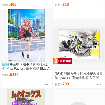
の世界に帰りたい (原創)
and ever begins~ (Uma娘)
465
310
售價
售價
◆台中卡通◆預購9月(免訂
預購
金)Max Factory 蔚藍檔案 Blue A
rchive 綺羅羅 1/7 0906
(現貨)明日方舟：終末地紀念插畫
5430
售價
集（Vol.1）鷹角網絡 官方正版
插畫集 畫冊 簡體中文
799
售價